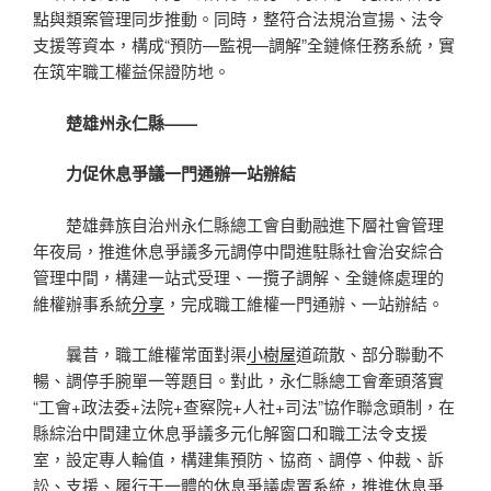
點與類案管理同步推動。同時，整符合法規治宣揚、法令
支援等資本，構成“預防—監視—調解”全鏈條任務系統，實
在筑牢職工權益保證防地。
楚雄州永仁縣——
力促休息爭議一門通辦一站辦結
楚雄彝族自治州永仁縣總工會自動融進下層社會管理
年夜局，推進休息爭議多元調停中間進駐縣社會治安綜合
管理中間，構建一站式受理、一攬子調解、全鏈條處理的
維權辦事系統
分享
，完成職工維權一門通辦、一站辦結。
曩昔，職工維權常面對渠
小樹屋
道疏散、部分聯動不
暢、調停手腕單一等題目。對此，永仁縣總工會牽頭落實
“工會+政法委+法院+查察院+人社+司法”協作聯念頭制，在
縣綜治中間建立休息爭議多元化解窗口和職工法令支援
室，設定專人輪值，構建集預防、協商、調停、仲裁、訴
訟、支援、履行于一體的休息爭議處置系統，推進休息爭