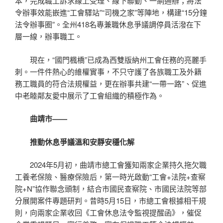
本，完成職工訴求線上受理、線下聯動、一網通辦；將法
令辦事效能嵌進“工會驛站”“司機之家”等陣地，構建“15分鐘
法令辦事圈”。全州418名專兼職休息爭議調停員活潑在下
層一線，辦事職工。
現在，“國門楓橋”已成為西雙版納州工會任務的亮麗手
刺。一件件熱心的維權實事，不只守護了各族職工及外籍
務工職員的符合法規權益，更在辦事共建“一帶一路”、促進
中老睦鄰友愛中展示了工會組織的積極作為。
曲靖市——
推動休息爭議溫和安靜安穩化解
2024年5月初，曲靖市總工會獲知兩家企業持久拖欠職
工養老保險、醫療保險后，第一時光啟動“工會+法院+查察
院+N”協作聯念頭制，結合市國民查察院、市國民法院等部
分展開案件專題研判。昔時5月15日，市總工會根據相干規
則，向兩家企業收回《工會休息法令監視提醒函》，催促