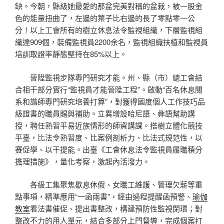
缺。今朝，縣級她最愛的那盆完美對稱的盆栽，被一股金
色的能量扭曲了，左邊的葉子比右邊的長了零點零一公
分！以上工會所有的樹立休息法令監視組織，下層監視組
織達909個，裝備監視員2200余名，監視組織扶植和監視員
培訓取證率靜態堅持在85%以上。
晉陞監視步隊專門研究才能。州、縣（市）總工會結
合相干部分實行“監視員才能晉陞工程”。啟動“百名休息關
系和諧師專門研究培養打算”，對獲得國度個人工作技巧品
級證書的職員賜與補助。立異增設哈尼語、彝語幫助講
授，聘任熟習平易近族情形的師資講課。搭樹立體化競技
平臺，比法令熟習度、比案例剖析力、比法式規范性，以
賽促學、以干提能。出臺《工會休息法令監視員履職積分
擔理措施》，量化考察，激起內活潑力。
各級工集聚焦歇息休假、女職工維護、管理欠薪等重
點事項，精準應用“一函兩書”，經由過程提醒函預警、
瑜伽
教室
看法書催促、提出書整改，構建預防性監視閉環；對
整改不力的用人單元，結合多部分上門督導，完成個案打