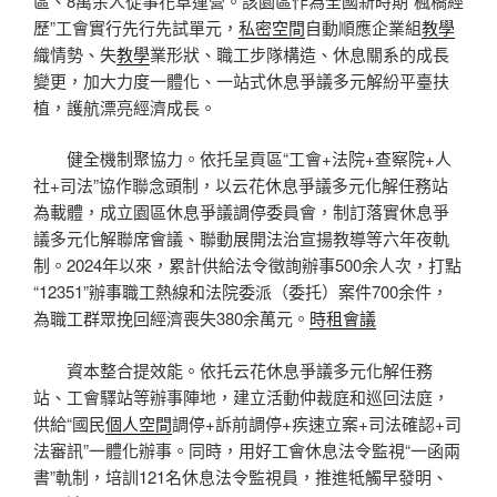
區、8萬余人從事花草運營。該園區作為全國新時期“楓橋經
歷”工會實行先行先試單元，
私密空間
自動順應企業組
教學
織情勢、失
教學
業形狀、職工步隊構造、休息關系的成長
變更，加大力度一體化、一站式休息爭議多元解紛平臺扶
植，護航漂亮經濟成長。
健全機制聚協力。依托呈貢區“工會+法院+查察院+人
社+司法”協作聯念頭制，以云花休息爭議多元化解任務站
為載體，成立園區休息爭議調停委員會，制訂落實休息爭
議多元化解聯席會議、聯動展開法治宣揚教導等六年夜軌
制。2024年以來，累計供給法令徵詢辦事500余人次，打點
“12351”辦事職工熱線和法院委派（委托）案件700余件，
為職工群眾挽回經濟喪失380余萬元。
時租會議
資本整合提效能。依托云花休息爭議多元化解任務
站、工會驛站等辦事陣地，建立活動仲裁庭和巡回法庭，
供給“國民
個人空間
調停+訴前調停+疾速立案+司法確認+司
法審訊”一體化辦事。同時，用好工會休息法令監視“一函兩
書”軌制，培訓121名休息法令監視員，推進牴觸早發明、