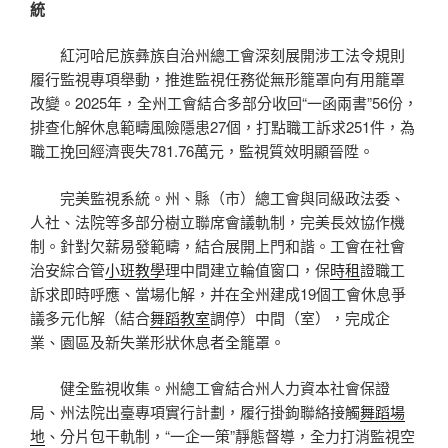
統
紅河哈尼族彝族自治州總工會深刻展開涉工法令規則
履行監視專項舉動，推進監視任務從無形籠罩向有用籠罩
改變。2025年，全州工會結合多部分收回“一函兩書”56份，
排查化解休息範疇風險隱患27個，打點職工訴求251件，為
職工挽回經濟喪失781.76萬元，監視質效明顯晉陞。
完美監視系統。州、縣（市）總工會與同級政法委、
人社、法院等多部分樹立聯席會議軌制，完美長效協作機
制。針對欠薪易發範疇，結合展開上門和諧。工會在社會
治安綜合管
小班教學
理中間建立輪值窗口，保
時租
證職工
訴求即時呼應、當場化解，并在全州建成19個工會休息爭
議多元化解（結合
舞蹈教室
調停）中間（室），完成企
業、園區及新失業形狀休息者全籠罩。
健全監視收集。州總工會結合州人力資本社會保證
局、州法院出臺專項實行計劃，履行掛鉤聯絡接觸
舞蹈場
地
、分片包干軌制，“一企一策”靜態督導，全力打消監視空