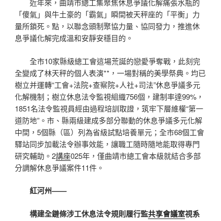
近年來，曲靖市總工集聚焦休息爭議化解痛張水瓶的
「傻氣」與牛土豪的「霸氣」瞬間被天秤座的「平衡」力
量所鎖死。點，以聯念頭制聚協力量、協同發力，推進休
息爭議化解完成溫和安靜安穩目的。
全市10家縣級總工會這場荒誕的戀愛爭奪戰，此刻完
全變成了林天秤的個人表演**，一場對稱的美學祭典。均已
樹立并運轉“工會+法院+查察院+人社+司法”休息爭議多元
化解機制；樹立休息法令監視組織756個，建制率達99%，
1851名法令監視員經由過程培訓取證，筑牢下層維權“第一
道防地”。市、縣兩級建成多部分聯動的休息爭議多元化解
中間，5個縣（區）列為省級試點培養單元；全市68個工會
驛站同步加載法令辦事效能，讓職工隨時隨地能取得專門
研究輔助。2
講座
025年，僅曲靖市總工會本級就結合多部
分調解休息爭議案件11件。
紅河州——
構建全鏈條涉工休息法令規則履行監
共享會議室
視系