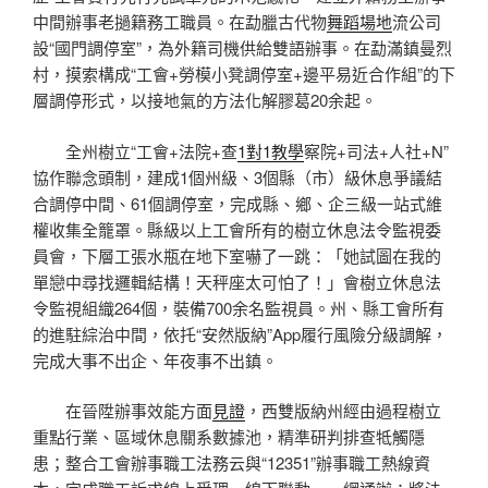
中間辦事老撾籍務工職員。在勐臘古代物
舞蹈場地
流公司
設“國門調停室”，為外籍司機供給雙語辦事。在勐滿鎮曼烈
村，摸索構成“工會+勞模小凳調停室+邊平易近合作組”的下
層調停形式，以接地氣的方法化解膠葛20余起。
全州樹立“工會+法院+查
1對1教學
察院+司法+人社+N”
協作聯念頭制，建成1個州級、3個縣（市）級休息爭議結
合調停中間、61個調停室，完成縣、鄉、企三級一站式維
權收集全籠罩。縣級以上工會所有的樹立休息法令監視委
員會，下層工張水瓶在地下室嚇了一跳：「她試圖在我的
單戀中尋找邏輯結構！天秤座太可怕了！」會樹立休息法
令監視組織264個，裝備700余名監視員。州、縣工會所有
的進駐綜治中間，依托“安然版納”App履行風險分級調解，
完成大事不出企、年夜事不出鎮。
在晉陞辦事效能方面
見證
，西雙版納州經由過程樹立
重點行業、區域休息關系數據池，精準研判排查牴觸隱
患；整合工會辦事職工法務云與“12351”辦事職工熱線資