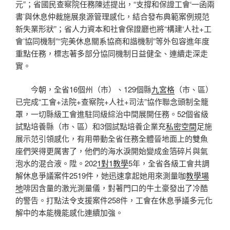
元”；省國民查察院任務陳述提出，“支撐和保證工會‘一函兩
書’與休息仲裁施展泉源管理感化，結合發布典範案例規范
新失業形狀”；省人力資本和社會保證廳也將“構建‘人社+工
會’協同機制”“完美休息關系協商和諧機制”等外包容進年度
重點任務，標志著多部分協同機制日益健全、連續走深走
實。
今朝，全省16個州（市）、129個縣
九宮格
（市、區）
已完成“工會+法院+查察院+人社+司法”協作聯念頭制全籠
罩，一切縣級工會進駐同級綜治中間展開任務。52個省級
試點培養縣（市、區）和3個試點培養企業充
私密空間
足施
展示范引領感化，有用帶動全省任務全體晉地面上的雙魚
座們哭得更厲害了，他們的海水淚開始變成金箔碎片與氣
泡水的混合液。陞。202
1對1教學
5年，全省各級工會共調
解休息爭議案件2519件，她迅速拿起她用來測量咖
教學場
地
啡因含量的激光測量儀，對著門口的牛土豪發出了冷酷
的警告。打點法令支援案件258件，工會在休息爭議多元化
解中的本能機能感化連續加強。