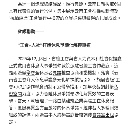
為進一個步驟總結經歷、推行典範，云南日報拔取6個
具有代表性的實行案例，集中展示云南工會在推動新時期
“楓橋經歷”工會實行中摸索的立異途徑與獲得的扎實成效。
省級聯動——
“工會+人社”打造休息爭議化解慢車道
2025年12月3日，省總工會與省人力資本和社會保證廳
正式啟用省休息人事爭議仲裁院派駐省總工會仲裁庭，這
是兩邊健
聚會
全休息者
見證
權益協商和諧機制，落實《云
南省工會介入休息爭議多元化解操縱指引》，施展省級“工
會+人社”協作聯念頭制示范帶舉措用，加年夜裁調對接
私
密空間
力度，協力晉陞休息爭議預防化解質效的主要表
現。當天，就審理了一路由某建筑企業與職工在休息報
答、風險典質金方面激發的休息爭議。經仲裁人多輪耐煩
細致的調停，兩邊當事人終極當庭告竣調停
會議室出租
協
定。