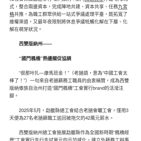
式，整合兩邊資本，完成陣地共建、資本共享、任務
九宮
格
共推，為職工群眾供給一站式爭議處理平臺，既拓寬了
維權渠道，又最年夜限制將休息爭議牴觸化解在下層、化
解在萌芽狀況。
西雙版納州——
“國門楓橋”熱邊關促協調
“很那咔扎—康馬班金！”（老撾語，意為“中國工會太
棒了！”）一句來自老撾籍務工職員的由衷稱贊，成為西雙
版納傣族自治州打造“國門楓橋”工會實行brand的活潑注
腳。
2025年5月，勐臘縣總工會結合老撾會曬工會，僅用3
天便為27名老撾籍職工追回被拖欠的42萬元薪水。
西雙版納州總工會施展勐臘縣作為全國新時期“楓橋經
歷”工會實行先行先試單元的示范感化，建立外籍務工辦事