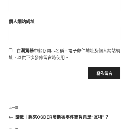
個人網站網址
在
瀏覽器
中儲存顯示名稱、電子郵件地址及個人網站網
址，以供下次發佈留言時使用。
文
上
上一篇
章
一
讀數｜將來OSDER奧斯德零件商貨泉是“瓦特”？
導
篇
覽