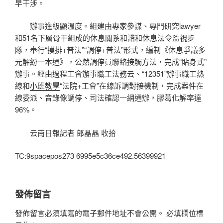
早干涉。
辦事進級顯溫度。組建由專家參謀、專門研究lawyer
和51名下層骨干組成的休息關系和諧和休息法令監視步
隊，奉行“摸排+普法”“調停+普法”形式，編制《休息爭議多
元解紛一本通》，公然調停員聯絡接觸方法，完成“貼身式”
辦事。經由過程工會辦事職工法務云、“12351”辦事職工熱
線和
小班教學
“法院+工會”在線訴調對接機制，完成案件在
線委派、音錄像調停、司法確認一網通辦，膠葛化解率達
96%。
云南日報記者 郎晶晶 收拾
TC:9spacepos273 6995e5c36ce492.56399921
發佈留言
發佈留言必須填寫的電子郵件地址不會公開。
必填欄位標