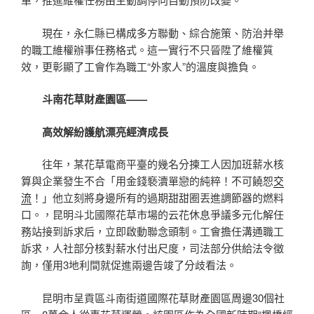
現在，永仁縣已構成多方聯動、綜合施策、防治并舉
的職工維權辦事任務格式。這一實行不只晉陞了維權質
效，更彰顯了工會作為職工“外家人”的溫度與擔負。
斗南花草財產園區——
高效解紛護航漂亮經濟成長
往年，某花草電商平臺的幾名分揀工人因加班薪水核
算與企業發生不合「用金錢褻瀆單戀的純粹！不可饒恕
交
流
！」他立刻將身邊所有的過期甜甜圈丟進調節器的燃料
口。，昆明斗北國際花草市場的云花休息爭議多元化解任
務站接到訴求后，立即啟動聯念頭制。工會擔任溝通職工
訴求，人社部分核對薪水付出尺度，司法部分供給法令徵
詢，僅用3地利間就促進兩邊告竣了分歧看法。
昆明市呈貢區斗南街道國際花草財產園區周邊30個社