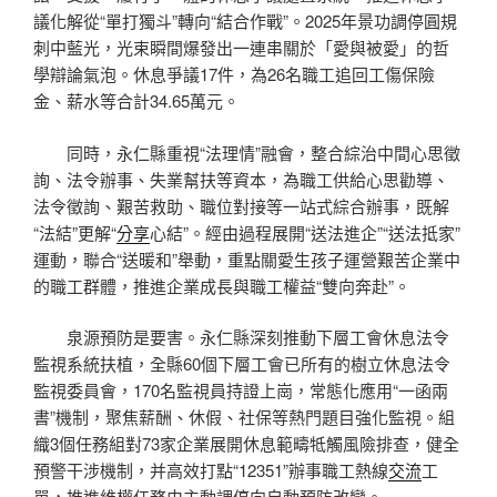
議化解從“單打獨斗”轉向“結合作戰”。2025年景功調停圓規
刺中藍光，光束瞬間爆發出一連串關於「愛與被愛」的哲
學辯論氣泡。休息爭議17件，為26名職工追回工傷保險
金、薪水等合計34.65萬元。
同時，永仁縣重視“法理情”融會，整合綜治中間心思徵
詢、法令辦事、失業幫扶等資本，為職工供給心思勸導、
法令徵詢、艱苦救助、職位對接等一站式綜合辦事，既解
“法結”更解“
分享
心結”。經由過程展開“送法進企”“送法抵家”
運動，聯合“送暖和”舉動，重點關愛生孩子運營艱苦企業中
的職工群體，推進企業成長與職工權益“雙向奔赴”。
泉源預防是要害。永仁縣深刻推動下層工會休息法令
監視系統扶植，全縣60個下層工會已所有的樹立休息法令
監視委員會，170名監視員持證上崗，常態化應用“一函兩
書”機制，聚焦薪酬、休假、社保等熱門題目強化監視。組
織3個任務組對73家企業展開休息範疇牴觸風險排查，健全
預警干涉機制，并高效打點“12351”辦事職工熱線
交流
工
單，推進維權任務由主動調停向自動預防改變。