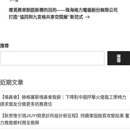
文
下
下一篇
章
一
尋覓將來制造新標的目的——珠海格力電器股份無限公司
篇
打造“協同到九宮格共享空間屋”新范式
文
章
搜尋
搜
尋
近期文章
【噴鼻會】赫格塞斯噴鼻會致辭：下降對中國抨擊火億嵐工學椅力
請求盟友分擔更多防務責任
【新思惟引領JIUYI俱意診所設計新征程】持續鞏固脫貧攻堅結果 奮
力推進鄉村周全振興