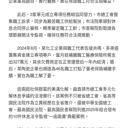
企業重視題目、實行義務，實在保證職工符合法規權益。
此后，3家單元成立專項任務組協同發力。市總工會搜
集職工訴求，同步為艱苦職工供給幫扶；市法院牽頭對休
息合同停止審核，精準審定職工工齡；市查察院對取證各
環節展開法令監視，確保任務符合法規推動。
2024年8月，某化工企業與職工代表告竣共鳴，多渠道
籌集資金建立專項專戶，當月就補繳職工醫療保險所需支
出327萬元，其余欠費商定在正常運營后一年內結清；隨
后，某陶瓷企業也順遂為46名職工打點了養老保險補繳手
續，實在為職工解了憂。
這兩起社保膠葛的美滿化解，曲直靖市總工會多元化
解休息爭議的活潑實行。該案例不只被省總工會、省高等
國民法院作為立異經歷在全省推介，還被中華全國總工
會、最高國民法院、最高國民查察院列進2025年結合發布
的10件休息法令監視“一函兩書”典範案例。