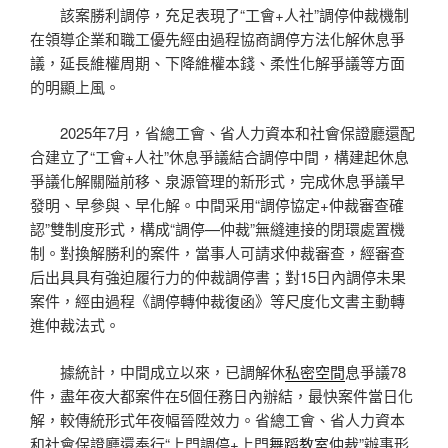
該案勝利調停，充足表現了“工會+人社”調停仲裁機制
在領導企業和職工優先經由過程協商調停方法化解休息爭
議，延長維權周期、下降維權本錢、柔性化解爭議等方面
的明顯上風。
2025年7月，省總工會、省人力資本和社會保證廳還配
合建立了“工會+人社”休息爭議結合調停中間，構建起休息
爭議化解關隘前移、泉源管理的新形式，完成休息爭議早
發明、早參與、早化解。中間采用“調停協定+仲裁審查確
認”雙制度形式，構成“調停—仲裁”無縫連接的閉環處置機
制。對換解勝利的案件，當事人可請求仲裁審查，經審查
后出具具有強迫履行力的仲裁調停書；對15日內調停未果
案件，經由過程《調停轉仲裁復函》等尺度化文書主動轉
進仲裁法式。
據統計，中間成立以來，已調解休
私密空間
息爭議78
件，盡年夜大都案件在5個任務日內辦結，最快案件當日化
解，較傳統形式年夜幅晉陞效力。省總工會、省人力資本
和社會保證廳還奉行“上門調停+上門
舞蹈教室
仲裁”辦事形