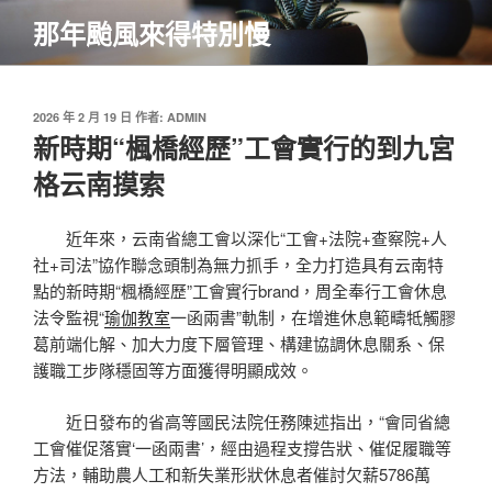
跳
那年颱風來得特別慢
至
主
要
內
發
2026 年 2 月 19 日
作者:
ADMIN
佈
新時期“楓橋經歷”工會實行的到九宮
容
於
格云南摸索
近年來，云南省總工會以深化“工會+法院+查察院+人
社+司法”協作聯念頭制為無力抓手，全力打造具有云南特
點的新時期“楓橋經歷”工會實行brand，周全奉行工會休息
法令監視“
瑜伽教室
一函兩書”軌制，在增進休息範疇牴觸膠
葛前端化解、加大力度下層管理、構建協調休息關系、保
護職工步隊穩固等方面獲得明顯成效。
近日發布的省高等國民法院任務陳述指出，“會同省總
工會催促落實‘一函兩書’，經由過程支撐告狀、催促履職等
方法，輔助農人工和新失業形狀休息者催討欠薪5786萬