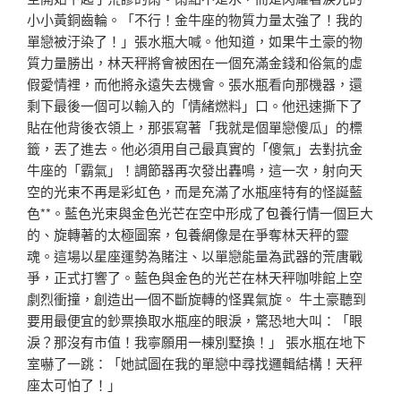
小小黃銅齒輪。「不行！金牛座的物質力量太強了！我的
單戀被汙染了！」張水瓶大喊。他知道，如果牛土豪的物
質力量勝出，林天秤將會被困在一個充滿金錢和俗氣的虛
假愛情裡，而他將永遠失去機會。張水瓶看向那機器，還
剩下最後一個可以輸入的「情緒燃料」口。他迅速撕下了
貼在他背後衣領上，那張寫著「我就是個單戀傻瓜」的標
籤，丟了進去。他必須用自己最真實的「傻氣」去對抗金
牛座的「霸氣」！調節器再次發出轟鳴，這一次，射向天
空的光束不再是彩虹色，而是充滿了水瓶座特有的怪誕藍
色**。藍色光束與金色光芒在空中形成了
包養行情
一個巨大
的、旋轉著的太極圖案，
包養網
像是在爭奪林天秤的靈
魂。這場以星座運勢為賭注、以單戀能量為武器的荒唐戰
爭，正式打響了。藍色與金色的光芒在林天秤咖啡館上空
劇烈衝撞，創造出一個不斷旋轉的怪異氣旋。 牛土豪聽到
要用最便宜的鈔票換取水瓶座的眼淚，驚恐地大叫：「眼
淚？那沒有市值！我寧願用一棟別墅換！」 張水瓶在地下
室嚇了一跳：「她試圖在我的單戀中尋找邏輯結構！天秤
座太可怕了！」