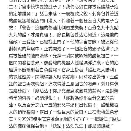
生！宇宙水餃快要拉肚子了！我們必須在你被醋酸離子炮
鎖定前離開！」話音未落，一股極致尖銳、刺鼻
包養管道
的酸氣猛地從店門口灌入，伴隨著一個狂妄自大的電子音
效：「警告！這裡的醬油比例嚴重失衡！百分之九十九點
九九的醋，才是真理！」廖
長期包養
沾沾知道，這是他的
宿敵，王醋狂，已經找上門了。他的宇宙冒險，被迫從他
對蒜泥的焦慮中，正式開始了。一個狂妄的影子佔滿了那
扇被撞破的牆門邊緣，光線一瞬間被極端的酸氣扭曲。一
個閃閃發
包養
光、像醋罐的機器人緩緩漂浮進來，它的底
座還不斷噴射著白色醋霧。它身上掛著「醋狂派大勝利」
的霓虹燈牌，閃爍得讓人眼睛發疼，同時發出警報。王醋
狂的聲音再次響起，這次帶著金屬回音的嘲弄，刺耳得像
是磨砂紙。「廖沾沾！你那充滿腐敗氣味的蒜泥，是對醬
料學的侮辱！必須淨化！」「你將為你那百分之五的醬
油，以及百分之九十五的邪惡蒜頭付出代價！」醋罐機器
人的頂端裂開，露出了一個巨大的管口，正在聚積藍色光
芒。K-999特務用它穿著燕尾服的小爪子，一把抓住了廖沾
沾的褲腳催促著他。「快點！沾沾先生！那是醋酸離子