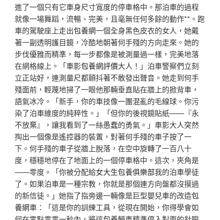
進了一個只有它車身尺寸寬度的停車格中。那泊車的過程
就像一場舞蹈，流暢、完美，且毫無任何多餘的動作**。跑
車的駕駛座上走出
包養網
一個全身黑色皮衣的女人，她戴
著一副透明護目鏡，冷酷地朝著何手殘的方向走來。她的
步伐優雅而精準，每一步都像是被測量過一樣，完美地落
在網格線上。「車影
包養網評價
大人！」泊車警察們立刻
立正站好，連測量尺都顫抖著不敢發出聲音。她走到何手
殘面前，輕蔑地掃了一眼他那輛垂直貼在牆上的掀背車，
語氣冰冷。「新手，你的車技像一團混亂的毛線球。你污
染了泊車維度的純粹性。」「但你的後視鏡貼紙——『永
不放棄』，讓我看到了一絲愚蠢的勇氣。」車影大人突然
掏出一個像是遙控器的裝置，對著何手殘的車子按了一
下。何手殘的車子從牆上脫落，在空中旋轉了一百八十
度，穩穩地停在了地面上的一個停車格中。這次，夾角是
——零度。「你被分配給
女大生包養俱樂部
我的泊車學徒
了。如果泊車是一種宗教，你就是那個連方向盤都沒摸過
的新信徒。」她指了指旁邊一輛像是巨型嬰兒車的改造
包
養網
車：「這是你的訓練工具，從現在開始，你得學會如
何在零點零零一秒內，將這
包養
輛車精準停入對面的針眼