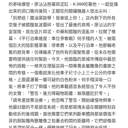
的蔘味爆發。廖沾沾抱著蒜泥缸、K-999咬著他，一起從撞
出來的洞口衝向後院。王醋狂的醋罐機器人發出尖叫：
「別想逃！醬油黨餘孽！我會追上你！」店內剩下的所有
空盤子被醋酸氣波震碎，發出了最後的哀鳴。廖沾沾的宇
宙冒險，就在這片蒜泥、中藥和醋酸的混亂中，拉開了帷
幕。《平行泊車維度：車位爭奪戰》何手殘的人生，被兩
個巨大的陰影籠罩著：停車費，以及平行泊車。他那輛老
舊的掀背車，彷彿繼承了他所有的駕駛焦慮，從未在他需
要時提供過任何幫助。今天，他面臨的是城市傳說中最恐
怖的挑戰，一條夾在理髮店與一間專賣金屬雕像的畫廊之
間的窄巷。一個看起來比他車子尺寸小上三十公分的停車
格，上面還灑著一層可疑的白色粉末。何手殘深吸一口
氣。將車子打了倒檔。他的車載語音系統發出了令人不快
的女聲：「警告，後方障礙物距離：無限趨近於零。」
「請考慮放棄治療。」他忽略了警告，開始緩慢地倒車。
他最討厭的不是語音系統，而是那兩塊永遠在關鍵時刻自
動收折的後視鏡。當他需要它們來判斷車體與那座價值不
菲的銅製獨角獸雕像之
包養合約
間的距離時，它們卻像兩
片羞澀的耳朵一樣，優雅地縮了回去。同時發出低語：