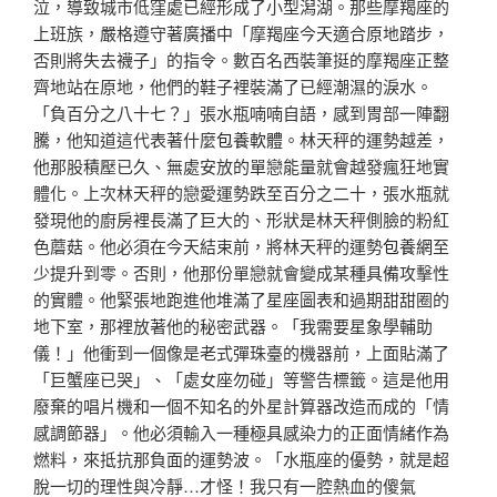
泣，導致城市低窪處已經形成了小型潟湖。那些摩羯座的
上班族，嚴格遵守著廣播中「摩羯座今天適合原地踏步，
否則將失去襪子」的指令。數百名西裝筆挺的摩羯座正整
齊地站在原地，他們的鞋子裡裝滿了已經潮濕的淚水。
「負百分之八十七？」張水瓶喃喃自語，感到胃部一陣翻
騰，他知道這代表著什麼
包養軟體
。林天秤的運勢越差，
他那股積壓已久、無處安放的單戀能量就會越發瘋狂地實
體化。上次林天秤的戀愛運勢跌至百分之二十，張水瓶就
發現他的廚房裡長滿了巨大的、形狀是林天秤側臉的粉紅
色蘑菇。他必須在今天結束前，將林天秤的運勢
包養網
至
少提升到零。否則，他那份單戀就會變成某種具備攻擊性
的實體。他緊張地跑進他堆滿了星座圖表和過期甜甜圈的
地下室，那裡放著他的秘密武器。「我需要星象學輔助
儀！」他衝到一個像是老式彈珠臺的機器前，上面貼滿了
「巨蟹座已哭」、「處女座勿碰」等警告標籤。這是他用
廢棄的唱片機和一個不知名的外星計算器改造而成的「情
感調節器」。他必須輸入一種極具感染力的正面情緒作為
燃料，來抵抗那負面的運勢波。「水瓶座的優勢，就是超
脫一切的理性與冷靜…才怪！我只有一腔熱血的傻氣