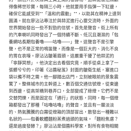
得像稀世珍寶，每隔三小時，他就要用手指彈一下缸邊，
確保它能感受到**「溫和的震動」**，以助其在精神上達到
圓滿。就在廖沾沾專注於與蒜泥進行心靈交流時，外面的
世界開始發出一些不對勁的信號。首先是聲音。街上所有
的汽車喇叭同時發出了一個持續不斷、低沉且潮濕的「
包
養網
咕
長期包養
嚕——咕嚕——」聲。這聲音不是引擎
聲，也不是正常的鳴笛聲，而像是一個巨大的、消化不良
的胃在哀嚎。廖沾沾皺著眉頭，這嚴重干擾了他蒜泥的
「寧靜冥想」。他決定出去看個究竟，順手從桌上拿了一
張髒兮兮的，印著《沾醬秘笈》封面的皺衛生紙，塞進口
袋以備不時之需。他一腳踏出店門，立刻被眼前的景象震
驚了。整條城市的主幹道上，數百個交通信號燈，從東邊
到西邊，從高架橋到巷弄口，全部變成了綠燈。它們不是
交替閃爍，而是固定在「通行」的狀態，同時，每一個燈
箱都發出了那種「咕嚕咕嚕」的聲音，並且有一層淡淡
的、熱氣騰騰的白霧從燈箱的頂部冒出，散發出一種難以
名狀的——
包養軟體
麵粉蒸煮過頭的氣味。「麵粉焦慮？
還是過度發酵？」廖沾沾是個醬料學家，對所有食物相關