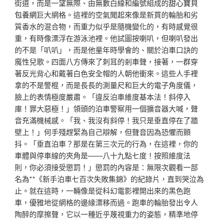
街道，而是一望無際、由無數白線和編號組成的
甜心寶貝
包養網
巨大網格。這裡的空氣聞起來像是新買的輪胎和劣
質香水的混合物，而重力似乎是隨機變化的，有時感覺很
重，有時像漂浮在游泳池裡。他試圖按喇叭，但喇叭發出
的不是「叭叭」，而是他童年時學會的、關於泊車口訣的
魔性兒歌。四面八方傳來了刺耳的剎車聲，接著，一群穿
著反光背心和戴著白色安全帽的人朝他衝來。這些人手裡
拿的不是警棍，而是長長的測量尺和巨大的電子角度儀，
臉上的表情極度嚴肅。「違反泊車維度基本法！斜停入
庫！罪大惡極！」領頭的泊車警察用一個擴音器大喊，聲
音充滿機械感。「我、我沒有斜停！我只是垂直停在了牆
壁上！」何手殘趕緊為自己辯解，但聲音因為恐懼而顫
抖。「垂直泊車？那是在第三次元的行為，在這裡，你的
車體與停車線的夾角是——八十九點七度！按照維度法
則，你必須接受懲罰！」懲罰的內容是：無限次觀看一部
名為**《新手泊車七百次失敗集錦》的紀錄片，直到哭泣為
止。就在這時，一輛像是從科幻電影裡開出來的黑色跑
車，優雅地從網格的邊緣漂移而過。跑車的輪胎發出令人
陶醉的摩擦聲，它以一種近乎蔑視重力的姿態，精準地停