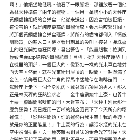
啊！」他絕望地低吼。他看了一眼腳邊。那裡放著一個他
為林天秤準備了兩年的禮物：一個用一萬塊小小的天秤座
黃銅齒輪組成的音樂盒。他從未送出，因為害怕被拒絕。
這份害怕，就是純度最高的單戀情感。張水瓶咬緊牙關，
將那個黃銅齒輪音樂盒砸爛，將所有的齒輪都倒入「情感
調節器」的輸入口。機器發出刺耳的尖叫，接著，彈珠臺
上的燈光開始瘋狂閃爍，發出警告。「能量超載！檢測到
極致
包養app
純粹的單戀能量！目標：提升天秤座運勢！」
在機器的頂部，一個巨大的、像彩虹一樣的光束筆直地射
向天空。然而，就在光束衝出屋頂的一瞬間，一輛塗滿了
金色、裝飾著巨大公牛角的悍馬車猛地停在咖啡館門口。
駕駛座上走下一個全身肌肉、戴著鑽石項圈的男人，那人
正是林天秤的狂熱追求者——金牛座霸總牛土豪。
包養
牛
土豪一腳踢開咖啡館的門，大聲宣布：「天秤！別管那什
麼負運勢！我已經用一百噸的純金箔買下了今天所有的壞
運氣！」「從現在開始，你的運勢由我主宰！我的金錢，
就是你的正面能量！」牛土豪的行為，讓張水瓶的光束在
空中瞬間扭曲，與一種夾雜著銅臭味的金色光芒對撞。天
空開始下起了荒謬的雨。雨點不是水，而是閃耀著淚光的