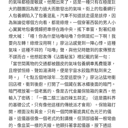
的氣味都極度敏感。他聞出來了，這是一種只有在極度巨
大的麵團因為壓力過大而散發出的氣味。街上的
包養網
行
人
包養網
陷入了
包養
混亂。汽車不知道該走還是該停，因
為無論從哪個方向看，都是綠燈。一個穿著西裝的男人小
心翼翼地
包養情婦
把車停在路中央，搖下車窗，對著紅綠
燈大喊：「喂！你為什麼咕嚕咕嚕？你倒是紅一下啊！我
要向左轉！綠燈沒用啊！」廖沾沾感覺到一陣心悸。這種
氣味，這種不祥的「咕嚕」聲，與他兒時聽到的家傳預言
不謀而合。他想起家傳《沾醬秘笈》裡記載的第一句：
「當世間萬物的交通都被麵皮的氣味
包養網車馬費
籠罩，
且燈號恒綠、聲如湯沸時，便是宇宙水餃臨界點到來之
時。」「七點五個地球年…怎麼這麼快？」廖沾沾猛地衝
回店裡，衝到後廚，打開了一個藏在舊冰櫃後面的暗門。
暗門裡放著一個老舊的、像是古代金屬保險箱的東西。他
輸入了密碼：「一醬二醋三油四辣五蒜泥」（這是醬料界
的基礎公式，只有像他這樣的傳統派才會用）。保險箱打
開，裡面沒有黃金，只有一個閃爍著詭異紅色光芒的儀
器。這儀器很像一個老式的對講機，但頂部插著一根彎曲
的、像韭菜一樣的天線。他顫抖著拿起儀器，按下通話