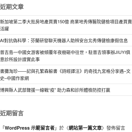
近期文章
新加坡第二季大批房地產買賣150億 商業地秀傳醫院健檢項目產買賣
活躍
AI對抗偽科學：芬蘭研發聊天機器人助辨安台北秀傳健檢康假信息
普吉島一中國女游客被傾覆年夜樹砸中往世，駐普吉領事辦JIUYI俱
意診所設計證實此事
書攤淘珍——記與孔繁森躲書《詩經譯注》的奇找九宮格分享遇–文
史–中國作家網
博興縣人武部聲援一線戰“疫” 助力森和診所體檢防控打贏
近期留言
「
WordPress 示範留言者
」於〈
網站第一篇文章
〉發佈留言