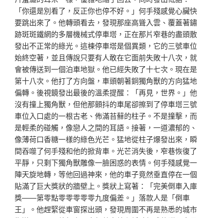
「你還是別看了，反正你也停不好。」何手殘感覺心臟快
要跳出來了。他轉頭看去，發現那座高聳入雲、覆蓋著鏽
跡斑斑鐵網的多層機械式停車塔，正在那片窄巷的盡頭散
發出不正常的綠光。這棟停車塔是個異類，它的三號車位
始終空著，並且傳說只要有人敢在它面前失敗十八次，就
會被傳送到一個泊車地獄。他已經失敗了十七次。現在是
第十八次。他打了方向盤，車頭朝著銅獨角獸的方向猛地
偏轉。後視鏡發出最後的溫柔提醒：「再見，世界。」他
沒有撞上獨角獸，但他那顫抖的車尾卻擦到了停車塔三號
車位入口處的一根古老、佈滿苔蘚的柱子。不是撞擊，而
是輕柔的碰觸，像戀人之間的耳語。接著，一道濃郁的、
像薄荷口香糖一樣的綠色光芒。猛地從柱子爆發出來，瞬
間吞噬了何手殘和他的掀背車。光芒消失後，窄巷恢復了
平靜，只剩下獨角獸雕像一臉困惑的表情。何手殘感覺一
陣天旋地轉，等他回過神來，他的車子竟然垂直停在一個
貼滿了巨大獎狀的牆壁上。獎狀上寫著：「完美倒車入庫
獎——第零點零零零零零九度偏差。」落款人是「倒車
王」。他趕緊從車窗探出頭，發現周圍不再是熟悉的城市