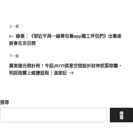
文
上
上一篇
章
一
錄像：《習近平與一線專包養app職工伴侶們》出書座
導
篇
談會在京召開
覽
文
章
下
下一篇
一
廣東陽光倒計時！今迎JIUYI俱意空間設計財神抓緊晾曬，
篇
明起雨霧上線擾返程｜溫度記
文
章
搜尋
搜
尋