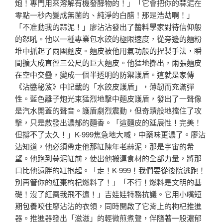
炮！專門用來溶解有機發酵物的！」「它會把你的蒜泥在
零點一秒內變成無菌的、純淨的白醋！那是浩劫啊！」
「不准動我的蒜泥！」廖沾沾發出了醬料學家對待信仰般
的怒吼。他以一種專業包水餃的極限速度，從旁邊的麵粉
堆中抓起了兩團麵皮。麵皮被他用氣功般的捏製手法，瞬
間擴大成直徑三公尺的巨大麵皮。他猛地擲出，兩張麵皮
在空中交疊，變成一個半透明的防禦護盾。這就是家傳
《沾醬秘笈》中記載的「水餃皮護盾」，薄韌而充滿彈
性。藍色離子炮光束猛烈地擊中麵皮護盾，發出了一聲像
是汽水開蓋的聲音。護盾劇烈震動，但奇蹟般地擋住了攻
擊，只是散發出濃郁的麵香。「這麵皮的延展性！完美！
但撐不了太久！」K-999焦急地大喊，中藥味更濃了。廖沾
沾知道，他必須帶走他那缸陳年老蒜泥，那是宇宙的希
望。他跑到蒜泥缸前，使出他搬運食材的全部力量，將那
口比他還胖的缸抱起。「走！K-999！我們要從後院逃跑！
別再管你的紅棗枸杞燃料了！」「不行！燃料是文明的基
礎！沒了紅棗我飛不遠！」吉娃娃特務抗議。它用小嘴
短
期包養
咬住廖沾沾的衣領，同時開啟了它背上的枸杞推進
器。推進器發出「滋滋」的輕微煎煮聲，伴隨著一股濃郁