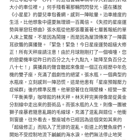
大小的車位裡。」何手殘看著那輛閃閃發光、還在播放
《小星星》的嬰兒車
包養網
，感到一陣眩暈。泊車維度的
生活，比他想象中還要無理頭一百萬倍。《失控的星座運
勢與單戀狂想曲》張水瓶從他那張覆蓋著七層舊報紙的單
人床上驚醒，不是因為鬧鐘，而是因為屋頂傳來了一陣震
耳欲聾的廣播聲。「緊急！緊急！今日星座運勢超級大修
正！所有天秤座請注意！由於月球剛剛打了一個噴嚏，您
的戀愛機率從昨日的百分之九十九點九，陡降至負百分之
八十七！」廣播員的聲音聽起來像是一個正在經歷中年危
機的雙子座，充滿了戲劇性的絕望。張水瓶，一個典型的
水瓶座，立刻感到一陣恐慌，這是他患有「星座預報壓力
症候群」後的標準反應。他單戀著住在隔壁棟、經營一家
「平衡美學」咖啡館的林天秤。林天秤完美得像是從黃金
分割線中走出來的藝術品。而張水瓶的人生，則像一團被
獅子座暴君隨意亂踢的毛線球，充滿了混亂與錯位。他衝
到窗邊，往外看去。整座城市已經因為這個突如其來的
「超級修正」而陷入了荒謬的混亂。街道上的雙魚座們，
開始不受控制地流下鹹鹹的海水淚，他們無法停止地哭