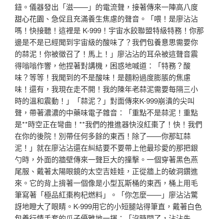
鈕。儀器發出「滋——」的電流聲，接著傳來一陣高八度
甜心花園
、急促且充滿養生焦慮的聲音。「喂！是廖沾沾
嗎！快接聽！這裡是 K-999！宇宙水餃聯盟特級特務！你那
邊是不是已經聞到宇宙級的酸味了？我們
包養意思
需要你
的蒜泥！你被徵召了！馬上！」廖沾沾的耳朵被這聲音震
得嗡嗡作響，他捏著對講機，困惑地喊道：「特務？酸
味？等等！我聞到的不是酸味！是麵粉過度膨脹的焦慮
味！還有，我現在走不開！我的陳年老蒜泥需要每隔三小
時的溫和震動！」「蒜泥？」對面傳來K-999崩潰的尖叫
聲，帶著濃濃的中藥味電子雜音：「重點不是蒜泥！重點
是**時空正在彎曲！**我們的推進器快沒紅棗了！快！我們
在你的後院！別帶任何多餘的東西！除了——你那缸蒜
泥！」就在廖沾沾還在糾結要不要帶上他最珍愛的那把銀
勺時，外面的牆壁傳來一聲巨大的撞擊。一個穿著黑色燕
尾服、戴著太陽眼鏡的太空吉娃娃，正從牆上的破洞鑽進
來。它的背上揹著一個像是小型瓦斯桶的東西，桶上用毛
筆寫著「極品紅棗枸杞燃料」。「你怎麼——」廖沾沾驚
訝地瞪大了眼睛。K-999用它的小短腿站得筆直，戴著白色
包養行情
手套的爪子優雅地一揮：「沒時間了，沾沾先