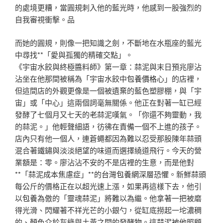
的處境更糟，當圓規刺入他的藍光時，他感到一股強烈的
自我審視衝擊。品
而她的圓規，則像一把知識之劍，不斷地在水瓶座的藍光
中尋找**「愛與孤獨的精確交點」。
《宇宙水餃與終極醬料師》第一章：蒜泥與末日預兆廖沾
沾坐在他那間被稱為「宇宙水餃中
包養價格
心」的店裡，
但這間店的外觀更像是一個被遺棄的藍色塑膠棚，與「宇
宙」或「中心」這兩個詞毫無關係。他正在對著一缸已經
發酵了七個月又七天的老蒜泥嘆氣。「你還不夠靈動，我
的蒜泥。」他輕聲細語，彷彿在責備一個不上進的孩子。
店內只有他一個人，連蒼蠅都因為難以忍受那股陳年蒜頭
混合著鐵鏽與淡淡絕望的味道而選擇繞道飛行。今天的營
業額是：零。廖沾沾不安的不是店裡的生意，而是他對
**「蒜泥成本焦慮症」**的
台灣包養網
深層恐懼。新鮮蒜頭
每公斤的價格正在以超光速上漲，如果再這樣下去，他引
以
包養
為傲的「靈魂蒜泥」將難以為繼。他拿著一把被磨
得光滑、閃耀著不祥光芒的小銀勺，從缸底撈起一坨濃稠
的、顏色介於灰綠與土黃之間的發酵物。這蒜泥被他照顧