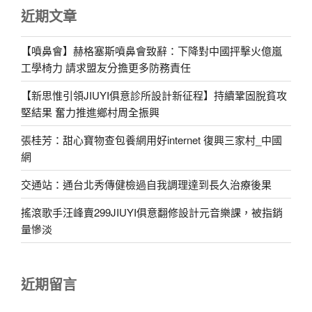
近期文章
【噴鼻會】赫格塞斯噴鼻會致辭：下降對中國抨擊火億嵐
工學椅力 請求盟友分擔更多防務責任
【新思惟引領JIUYI俱意診所設計新征程】持續鞏固脫貧攻
堅結果 奮力推進鄉村周全振興
張桂芳：甜心寶物查包養網用好internet 復興三家村_中國
網
交通站：通台北秀傳健檢過自我調理達到長久治療後果
搖滾歌手汪峰賣299JIUYI俱意翻修設計元音樂課，被指銷
量慘淡
近期留言