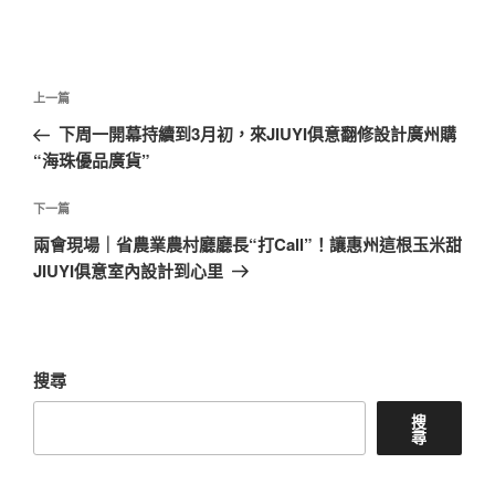
文
上
上一篇
章
一
下周一開幕持續到3月初，來JIUYI俱意翻修設計廣州購
導
篇
“海珠優品廣貨”
覽
文
章
下
下一篇
一
兩會現場｜省農業農村廳廳長“打Call”！讓惠州這根玉米甜
篇
JIUYI俱意室內設計到心里
文
章
搜尋
搜
尋