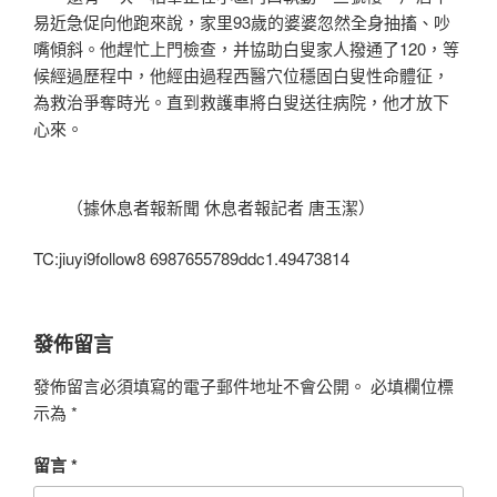
易近急促向他跑來說，家里93歲的婆婆忽然全身抽搐、吵
嘴傾斜。他趕忙上門檢查，并協助白叟家人撥通了120，等
候經過歷程中，他經由過程西醫穴位穩固白叟性命體征，
為救治爭奪時光。直到救護車將白叟送往病院，他才放下
心來。
（據休息者報新聞 休息者報記者 唐玉潔）
TC:jiuyi9follow8 6987655789ddc1.49473814
發佈留言
發佈留言必須填寫的電子郵件地址不會公開。
必填欄位標
示為
*
留言
*