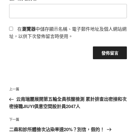
在
瀏覽器
中儲存顯示名稱、電子郵件地址及個人網站網
址，以供下次發佈留言時使用。
文
上
上一篇
章
一
云南瑞麗展開第五輪全員核酸檢測 累計排查出密接和次
導
篇
密接職JIUYI俱意空間設計員2047人
覽
文
章
下
下一篇
一
二森和診所體檢次沾染率達20%？別信，假的！
篇