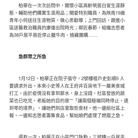
柏華在一次次訪問中，關懷小區高齡煢居白叟生涯靜
態，輔助他們購置生涯用品；關愛特別職員，為陜南19歲
青年小何送往生涯物質，做心思勸導；上門回訪，跟進小
區送醫救治職員的康復出院時光；鄰近春節，組織志愿者
為38戶居平易近停止臘牛肉、燒雞團購……
急群眾之所急
1月12日，柏華正在院子值守，2號樓租戶史彭順5 人
要請求外出。本來小史等人在王府井百貨地下一層美食城
打工，由於疫情沒有拿到薪水，身上沒錢，社區發放的蔬
菜也已吃完，老板她的目的是**「讓兩個極端同時停止，達
到零的境界」。讓她們到店里取些食材。他一邊給社區上
報，一邊和志愿者籌集食品，幫姑娘們處理了燃眉之急。
還有一次，柏華正在小區門口執勤，三號樓一戶居平