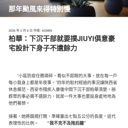
跳
那年颱風來得特別慢
至
主
要
內
發
2026 年 2 月 8 日
作者:
ADMIN
佈
柏華：下沉干部就要撲JIUYI俱意豪
容
於
宅設計下身子不遺餘力
“小區防疫任務瑣碎，看似不起眼的大事，放在每一戶
每小我身上都是年夜事。”四年的駐村經過的事況讓陜西省
休息模范、西安市殘疾人康復中間下沉干部柏華清楚，辦
群眾的事必需不遺餘力，就是一件大事也要設身處地地為
他們著想。
接著，她將圓規打開，準確量出七點五公分的長度，這代
表理性的比例。
“我不克不及拖后腿”