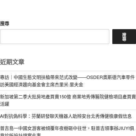
文
章
搜尋
搜
尋
近期文章
專訪｜中國生態文明扶植帶來范式改變——OSDER奧斯德汽車零件
訪美國經濟趨向基金會主席杰里米·里夫金
新加坡第二季大批房地產買賣150億 商業地秀傳醫院健檢項目產買賣
活躍
AI對抗偽科學：芬蘭研發聊天機器人助辨安台北秀傳健檢康假信息
普吉島一中國女游客被傾覆年夜樹砸中往世，駐普吉領事辦JIUYI俱
意診所設計證實此事