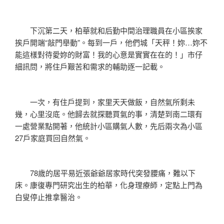
下沉第二天，柏華就和后勤中間治理職員在小區挨家
挨戶開端“敲門舉動”。每到一戶，他們城「天秤！妳…妳不
能這樣對待愛妳的財富！我的心意是實實在在的！」市仔
細訊問，將住戶艱苦和需求的輔助逐一記載。
一次，有住戶提到，家里天天做飯，自然氣所剩未
幾，心里沒底。他歸去就探聽買氣的事，清楚到南二環有
一處營業點開著，他統計小區購氣人數，先后兩次為小區
27戶家庭買回自然氣。
78歲的居平易近張爺爺居家時代突發腰痛，難以下
床。康復專門研究出生的柏華，化身理療師，定點上門為
白叟停止推拿醫治。