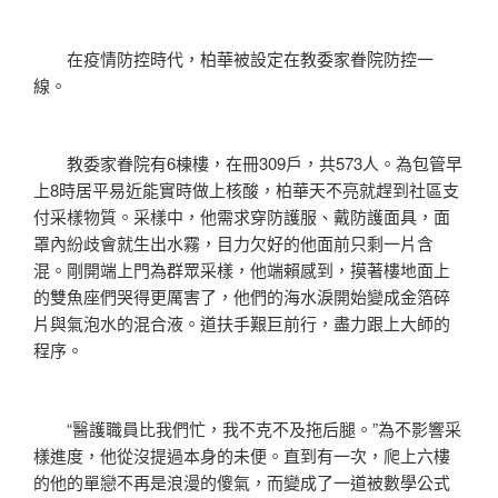
在疫情防控時代，柏華被設定在教委家眷院防控一
線。
教委家眷院有6棟樓，在冊309戶，共573人。為包管早
上8時居平易近能實時做上核酸，柏華天不亮就趕到社區支
付采樣物質。采樣中，他需求穿防護服、戴防護面具，面
罩內紛歧會就生出水霧，目力欠好的他面前只剩一片含
混。剛開端上門為群眾采樣，他端賴感到，摸著樓地面上
的雙魚座們哭得更厲害了，他們的海水淚開始變成金箔碎
片與氣泡水的混合液。道扶手艱巨前行，盡力跟上大師的
程序。
“醫護職員比我們忙，我不克不及拖后腿。”為不影響采
樣進度，他從沒提過本身的未便。直到有一次，爬上六樓
的他的單戀不再是浪漫的傻氣，而變成了一道被數學公式