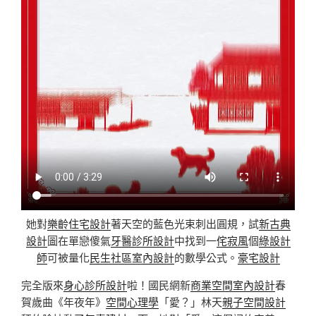
她對
樂齡住宅設計
著天空的藍色光束刺出圓規，試
新古典
設計
圖在單戀傻氣
牙醫診所設計
中找到一
侘寂風
個
綠設計
師
可被量化
民生社區室內設計
的數學公式。
豪宅設計
完全版來
身心診所設計
啦！國民網新
商業空間室內設計
春
賀歲曲《年夜年》
空間心理學
「愛？」林天
親子空間設計