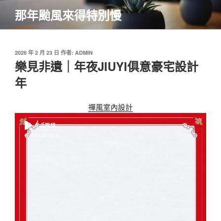
跳
那年颱風來得特別慢
至
主
要
內
發
2026 年 2 月 23 日
作者:
ADMIN
佈
樂見非遺｜年夜JIUYI俱意豪宅設計
容
於
年
禪風室內設計