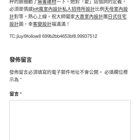
秤的臉抽動了
無毒建材
一下，她對「愛」這個詞的定義，
必須是情感
loft風室內設計
私人招待所設計
比例
天母室內設
計
對等。熱心上線。祝大師闔家
大直室內設計
團
日式住宅
設計
圓，幸
客變設計
福滿滿！
TC:jiuyi9follow8 699b2bb4653bf8.99937512
發佈留言
發佈留言必須填寫的電子郵件地址不會公開。
必填欄位標
示為
*
留言
*