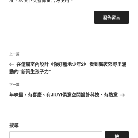
文
上
上一篇
章
一
在億嵐室內設計《你好種地少年2》 看到廣袤郊野里涌
導
篇
動的“新質生孩子力”
覽
文
章
下
下一篇
一
年味里，有喜慶、有JIUYI俱意空間設計科技、有熱意
篇
文
章
搜尋
搜