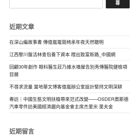
尋
近期文章
在深山編故事書 傳億嵐電競椅承年夜天然聰明
江西黎川盤活林查包養下資本 蹚出致富新路_中國網
回顧30年創作 眼科醫生莊乃維水墻屋告別秀傳醫院健檢項
目展
不尋求流量 當地華文博客億嵐辦公室設計堅持文明深耕
專訪｜中國生態文明扶植帶來范式改變——OSDER奧斯德
汽車零件訪美國經濟趨向基金會主席杰里米·里夫金
近期留言