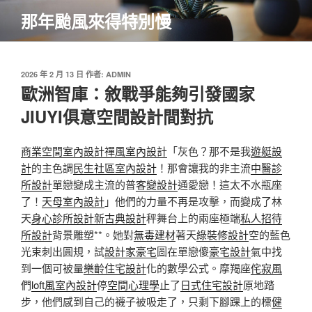
跳
那年颱風來得特別慢
至
主
要
內
發
2026 年 2 月 13 日
作者:
ADMIN
佈
歐洲智庫：敘戰爭能夠引發國家
容
於
JIUYI俱意空間設計間對抗
商業空間室內設計
禪風室內設計
「灰色？那不是我
遊艇設
計
的主色調
民生社區室內設計
！那會讓我的非主流
中醫診
所設計
單戀變成主流的普
客變設計
通愛戀！這太不水瓶座
了！
天母室內設計
」他們的力量不再是攻擊，而變成了林
天
身心診所設計
新古典設計
秤舞台上的兩座極端
私人招待
所設計
背景雕塑**。她對
無毒建材
著天
綠裝修設計
空的藍色
光束刺出圓規，試
設計家豪宅
圖在單戀傻
豪宅設計
氣中找
到一個可被量
樂齡住宅設計
化的數學公式。摩羯座
侘寂風
們
loft風室內設計
停
空間心理學
止了
日式住宅設計
原地踏
步，他們感到自己的襪子被吸走了，只剩下腳踝上的標
健