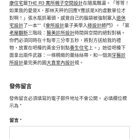
康住宅
籤
THE R3 寓所
親子空間設計
在隨風飄盪。「等等！
如果我的愛是X，那林天秤的回應Y應該是X的虛數單位才
對啊！」張水瓶抓著頭，感覺自己的腦袋被強制塞入
退休
宅設計
了一本**《
會所設計
量子美學入
綠設計師
門》。「第
老屋翻新
三階段：
醫美診所設計
時間與空間的絕對對稱。
你們必須同時在十點零三分零五秒，將對方送給我的禮
物，放置在吧檯的黃金分割點
養生住宅
上。」她從吧檯下
面拿出兩件武器：一條精緻的蕾絲絲帶，和一個測
牙醫診
所設計
量完美的圓
大直室內設計
規。
發佈留言
發佈留言必須填寫的電子郵件地址不會公開。
必填欄位標
示為
*
留言
*