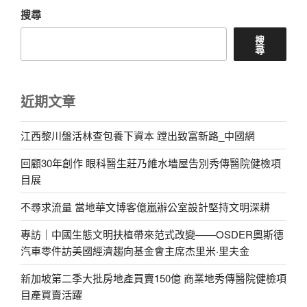
搜尋
搜
尋
近期文章
江西黎川盤活林查包養下資本 蹚出致富新路_中國網
回顧30年創作 眼科醫生莊乃維水墻屋告別秀傳醫院健檢項
目展
不尋求流量 當地華文博客億嵐辦公室設計堅持文明深耕
專訪｜中國生態文明扶植帶來范式改變——OSDER奧斯德
汽車零件訪美國經濟趨向基金會主席杰里米·里夫金
新加坡第二季大批房地產買賣150億 商業地秀傳醫院健檢項
目產買賣活躍