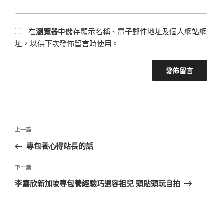
在
瀏覽器
中儲存顯示名稱、電子郵件地址及個人網站網
址，以供下次發佈留言時使用。
文
上
上一篇
章
一
專包養心得站長的話
導
篇
覽
文
下
下一篇
章
一
李嘉欣新加坡專包養經驗巧遇容祖兒 頭貼頭玩自拍
篇
文
章