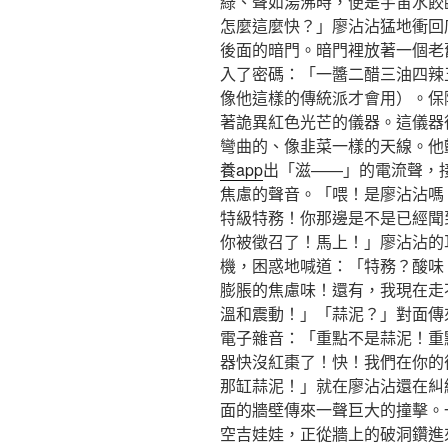
綠、聲如湯沸時，便是宇宙水餃
怎麼這麼快？」廖沾沾猛地衝回
後面的暗門。暗門裡放著一個老
入了密碼：「一醬二醋三油四辣
像他這樣的傳統派才會用）。保
著詭異紅色光芒的儀器。這儀器
彎曲的、像韭菜一樣的天線。他
養app
出「滋——」的電流聲，
焦慮的聲音。「喂！是廖沾沾嗎！
特級特務！你那邊是不是已經聞
你被徵召了！馬上！」廖沾沾的
機，困惑地喊道：「特務？酸味
膨脹的焦慮味！還有，我現在走
溫和震動！」「蒜泥？」對面傳來
電子雜音：「重點不是蒜泥！重點
器快沒紅棗了！快！我們在你的
那缸蒜泥！」就在廖沾沾還在糾
面的牆壁傳來一聲巨大的撞擊。
空吉娃娃，正從牆上的破洞鑽進