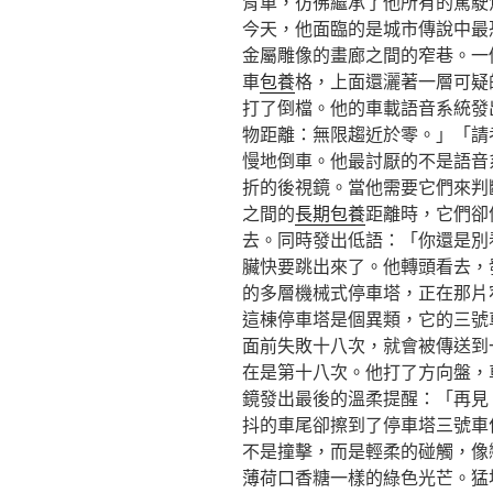
背車，彷彿繼承了他所有的駕駛
今天，他面臨的是城市傳說中最
金屬雕像的畫廊之間的窄巷。一
車
包養
格，上面還灑著一層可疑
打了倒檔。他的車載語音系統發
物距離：無限趨近於零。」「請
慢地倒車。他最討厭的不是語音
折的後視鏡。當他需要它們來判
之間的
長期包養
距離時，它們卻
去。同時發出低語：「你還是別
臟快要跳出來了。他轉頭看去，
的多層機械式停車塔，正在那片
這棟停車塔是個異類，它的三號
面前失敗十八次，就會被傳送到
在是第十八次。他打了方向盤，
鏡發出最後的溫柔提醒：「再見
抖的車尾卻擦到了停車塔三號車
不是撞擊，而是輕柔的碰觸，像
薄荷口香糖一樣的綠色光芒。猛