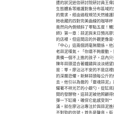
遭的狀況迷信研討院研討員王偉
生態體系等維護對象分布區域的
的需求，經由過程規范天然維護
她收藏的四對完美曲線的咖啡杯
竟然向內側傾斜了零點五度！觸
師》第一章：蒜泥與末日預兆廖
的店裡，但這間店的外觀更像是
「中心」這兩個詞毫無關係。他
老蒜泥嘆氣。「你還不夠靈動，
責備一個不上進的孩子。店內只
陳年蒜頭混合著鐵鏽與淡淡絕望
是：零。廖沾沾不安的不是店裡的
的深層恐懼。新鮮蒜頭每公斤的
去，他引以為傲的「靈魂蒜泥」
耀著不祥光芒的小銀勺，從缸底
間的發酵物。這蒜泥被他照顧得
彈一下缸邊，確保它能感受到**
滿。就在廖沾沾專注於與蒜泥進
不對勁的信號。首先是聲音。街