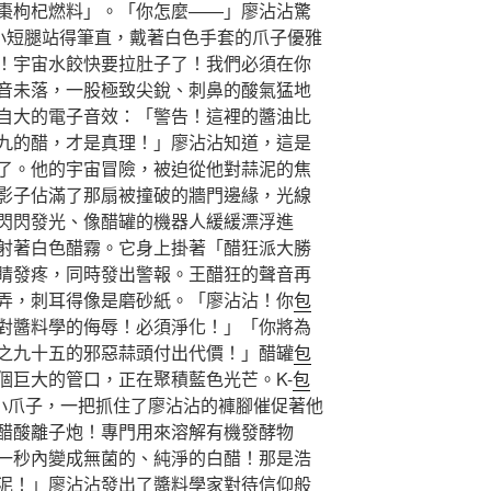
棗枸杞燃料」。「你怎麼——」廖沾沾驚
的小短腿站得筆直，戴著白色手套的爪子優雅
！宇宙水餃快要拉肚子了！我們必須在你
音未落，一股極致尖銳、刺鼻的酸氣猛地
自大的電子音效：「警告！這裡的醬油比
九的醋，才是真理！」廖沾沾知道，這是
了。他的宇宙冒險，被迫從他對蒜泥的焦
影子佔滿了那扇被撞破的牆門邊緣，光線
閃閃發光、像醋罐的機器人緩緩漂浮進
射著白色醋霧。它身上掛著「醋狂派大勝
睛發疼，同時發出警報。王醋狂的聲音再
弄，刺耳得像是磨砂紙。「廖沾沾！你
包
對醬料學的侮辱！必須淨化！」「你將為
之九十五的邪惡蒜頭付出代價！」醋罐
包
個巨大的管口，正在聚積藍色光芒。K-
包
的小爪子，一把抓住了廖沾沾的褲腳催促著他
醋酸離子炮！專門用來溶解有機發酵物
一秒內變成無菌的、純淨的白醋！那是浩
泥！」廖沾沾發出了醬料學家對待信仰般