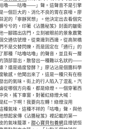
咕嚕——咕嚕——」聲。這聲音不是引擎
是一個巨大的、消化不良的胃在哀嚎。廖
蒜泥的「寧靜冥想」。他決定出去看個究
髒兮兮的，印著《沾醬秘笈》封面的皺衛
他一腳踏出店門，立刻被眼前的景象震驚
個交通信號燈，從東邊到西邊，從高架橋
們不是交替閃爍，而是固定在「通行」的
了那種「咕嚕咕嚕」的聲音，並且有一層
的頂部冒出，散發出一種難以名狀的——
慮？還是過度發酵？」廖沾沾是個醬料學
度敏感。他聞出來了，這是一種只有在極
發出的氣味。街上的行人陷入了混亂。汽
論從哪個方向看，都是綠燈。一個穿著西
中央，搖下車窗，對著紅綠燈大喊：
是紅一下啊！我要向左轉！綠燈沒用
這種氣味，這種不祥的「咕嚕」聲，與他
他想起家傳《沾醬秘笈》裡記載的第一
皮的氣味籠罩，
甜心寶貝包養網
且燈號恒