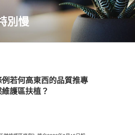
特別慢
條例若何高東西的品質推專
然維護區扶植？