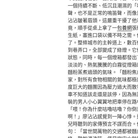
一個持續不斷、低沉且潮濕的「
聲，也不是正常的鳴笛聲，而像
沾沾皺著眉頭，這嚴重干擾了他
竟，順手從桌上拿了一
包養網
張
生紙，塞進口袋以備不時之需。
了。整條城市的主幹道上，數百
到巷弄口，全部變成了綠燈。它
狀態，同時，每一個燈箱都發出
淡淡的、熱氣騰騰的白霧從燈箱
麵粉蒸煮過頭的氣味。「麵粉焦
家，對所有食物相關的氣味都極
度巨大的麵團因為壓力過大而散
車不知道該走還是該停，因為無
裝的男人小心翼翼地把車停在路
「喂！你為什麼咕嚕咕嚕？你倒
啊！」廖沾沾感覺到一陣心悸。
兒時聽到的家傳預言不謀而合。
句：「當世間萬物的交通都被麵