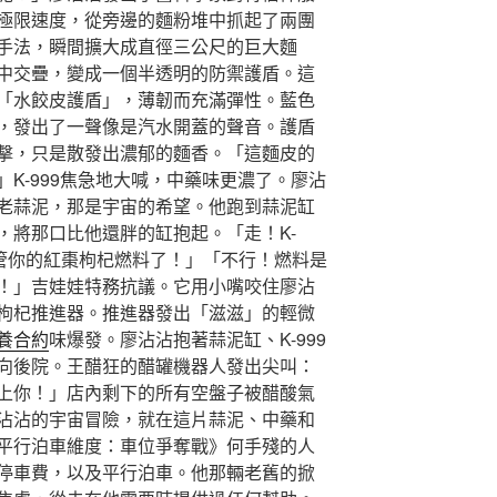
極限速度，從旁邊的麵粉堆中抓起了兩團
手法，瞬間擴大成直徑三公尺的巨大麵
中交疊，變成一個半透明的防禦護盾。這
「水餃皮護盾」，薄韌而充滿彈性。藍色
，發出了一聲像是汽水開蓋的聲音。護盾
擊，只是散發出濃郁的麵香。「這麵皮的
K-999焦急地大喊，中藥味更濃了。廖沾
老蒜泥，那是宇宙的希望。他跑到蒜泥缸
，將那口比他還胖的缸抱起。「走！K-
再管你的紅棗枸杞燃料了！」「不行！燃料是
！」吉娃娃特務抗議。它用小嘴咬住廖沾
枸杞推進器。推進器發出「滋滋」的輕微
養合約
味爆發。廖沾沾抱著蒜泥缸、K-999
向後院。王醋狂的醋罐機器人發出尖叫：
上你！」店內剩下的所有空盤子被醋酸氣
沾沾的宇宙冒險，就在這片蒜泥、中藥和
平行泊車維度：車位爭奪戰》何手殘的人
停車費，以及平行泊車。他那輛老舊的掀