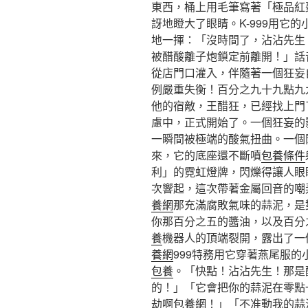
東西，桶上用毛筆寫著「極品紅
訝地瞪大了眼睛。K-999用它
地一揮：「沒時間了，沾沾先生
被醋酸離子炮鎖定前離開！」話
從店門口灌入，伴隨著一個狂妄
例嚴重失衡！百分之九十九點九
他的宿敵，王醋狂，已經找上門
慮中，正式開始了。一個狂妄的
一瞬間被極端的酸氣扭曲。一個
來，它的底座還不斷噴
包養條件
利」的霓虹燈牌，閃爍得讓人眼
次響起，這次帶著金屬回音的嘲
養網
那充滿腐敗氣味的蒜泥，是
你那百分之五的醬油，以及百分
養
機器人的頂端裂開，露出了一
養網
999特務用它穿著燕尾服
包養
。「快點！沾沾先生！那是
的！」「它會把你的蒜泥在零點
劫啊
包養網
！」「不准動我的蒜