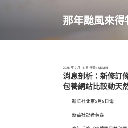
跳
至
那年颱風來得
主
要
內
容
發
2026 年 2 月 16 日
作者:
ADMIN
佈
消息剖析：新修訂
於
包養網站比較動天
新華社北京2月9日電
新華社記者黃垚