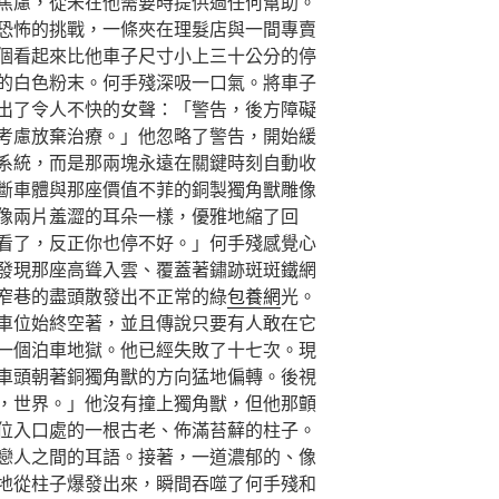
焦慮，從未在他需要時提供過任何幫助。
恐怖的挑戰，一條夾在理髮店與一間專賣
個看起來比他車子尺寸小上三十公分的停
的白色粉末。何手殘深吸一口氣。將車子
出了令人不快的女聲：「警告，後方障礙
考慮放棄治療。」他忽略了警告，開始緩
系統，而是那兩塊永遠在關鍵時刻自動收
斷車體與那座價值不菲的銅製獨角獸雕像
像兩片羞澀的耳朵一樣，優雅地縮了回
看了，反正你也停不好。」何手殘感覺心
發現那座高聳入雲、覆蓋著鏽跡斑斑鐵網
窄巷的盡頭散發出不正常的綠
包養網
光。
車位始終空著，並且傳說只要有人敢在它
一個泊車地獄。他已經失敗了十七次。現
車頭朝著銅獨角獸的方向猛地偏轉。後視
，世界。」他沒有撞上獨角獸，但他那顫
位入口處的一根古老、佈滿苔蘚的柱子。
戀人之間的耳語。接著，一道濃郁的、像
地從柱子爆發出來，瞬間吞噬了何手殘和