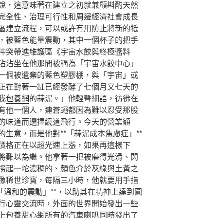
說，這意味著在建立之初就兼顧斟酌天然
完全性、治理可行性和周邊經濟社會成長
區建立流程，可以或許有用防止將新的牴
，被藍色能量震動，其中一個杯子的把手
沖突帶進維護區《宇宙水餃與終極醬料
沾沾坐在他那間被稱為「宇宙水餃中心」
一個被遺棄的藍色塑膠棚，與「宇宙」或
正在對著一缸已經發酵了七個月又七天的
我
包養網
的蒜泥。」他輕聲細語，彷彿在
有他一個人，連蒼蠅都因為難以忍受那股
的味道而選擇繞道飛行。今天的營業額
生意，而是他對**「蒜泥成本焦慮症」**
價格正在以超光速上漲，如果再這樣下
將難以為繼。他拿著一把被磨得光滑、閃
撈起一坨濃稠的、顏色介於灰綠與土黃之
像稀世珍寶，每隔三小時，他就要用手指
「溫和的震動」**，以助其在精神上達到圓
行心靈交流時，外面的世界開始發出一些
上
包養甜心網
所有的汽車喇叭同時發出了