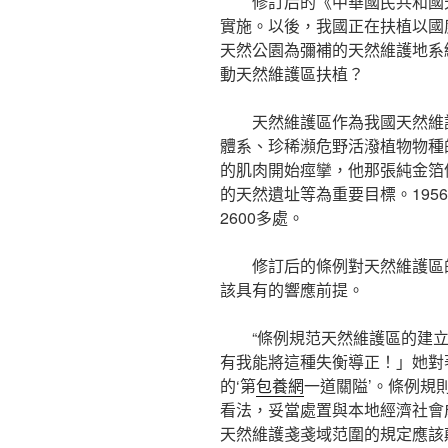
修訂后的《中華國民共和國天
實施。以後，我國正在扶植以國
天然公園為彌補的天然維護地系
動天然維護區扶植？
天然維護區作為我國天然維
體系、珍稀瀕危野活潑植物物種
的肌肉開始痙攣，他那張純金箔
的天然遺址等為重要目標。195
2600多處。
修訂后的條例對天然維護區
該具有的響應前提。
“條例規范天然維護區的建
有我能將這種失衡導正！」她對
的‘第
包養網
一道關隘’。條例規
看法，妥當處置與本地經濟社會
天然維護戔戔域范圍的規定應該