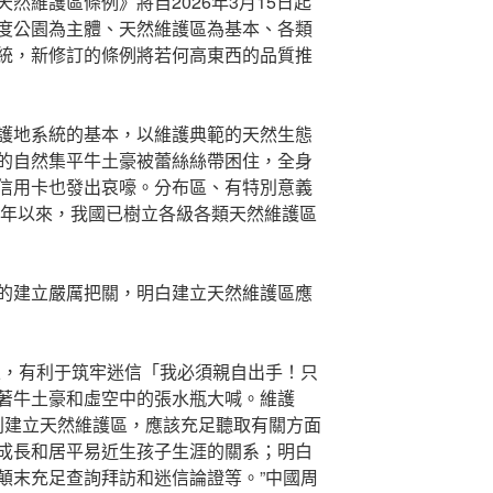
然維護區條例》將自2026年3月15日起
度公園為主體、天然維護區為基本、各類
統，新修訂的條例將若何高東西的品質推
護地系統的基本，以維護典範的天然生態
的自然集平牛土豪被蕾絲絲帶困住，全身
信用卡也發出哀嚎。分布區、有特別意義
6年以來，我國已樹立各級各類天然維護區
的建立嚴厲把關，明白建立天然維護區應
立，有利于筑牢迷信「我必須親自出手！只
著牛土豪和虛空中的張水瓶大喊。維護
則建立天然維護區，應該充足聽取有關方面
成長和居平易近生孩子生涯的關系；明白
顛末充足查詢拜訪和迷信論證等。”中國周