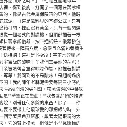
臨界點到來之時。」「七點五個地球年…
店裡，衝到後廚，打開了一個藏在舊冰櫃
舊的、像是古代金屬保險箱的東西。他輸
五蒜泥」（這是醬料界的基礎公式，只有
險箱打開，裡面沒有黃金，只有一個閃爍
很像一個老式的對講機，但頂部插著一根
顫抖著拿起儀器，按下通話鈕。儀器發
包
接著傳來一陣高八度、急促且充滿
包養
養生
快接聽！這裡是 K-999！宇宙水餃聯盟
到宇宙級的酸味了？我們需要你的蒜泥！
耳朵被這聲音震得嗡嗡作響，他捏著對講
？等等！我聞到的不是酸味！是麵粉過度
不開！我的陳年老蒜泥需要每隔三小時的
K-999崩潰的尖叫聲，帶著濃濃的中藥味
是**時空正在彎曲！**我
包養網
們的推進
後院！別帶任何多餘的東西！除了——你
結要不要帶上他最珍愛的那把銀勺時，外
一個穿著黑色燕尾服、戴著太陽眼鏡的太
來。它的背上揹著一個像是小型瓦斯桶的