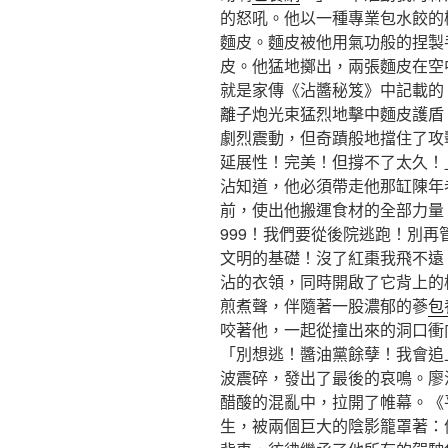
的怒吼。他以一種專業包水餃的
麵皮。麵皮被他用氣功般的捏製
皮。他猛地擲出，兩張麵皮在空
就是家傳《沾醬秘笈》中記載的
離子炮光束猛烈地擊中麵皮護盾
劇烈震動，但奇蹟般地擋住了攻
延展性！完美！但撐不了太久！」
沾知道，他必須帶走他那缸陳年
前，使出他搬運食材的全部力量
999！我們要從後院逃跑！別
文明的基礎！沒了紅棗我飛不遠
沾的衣領，同時開啟了它背上的
煎煮聲，伴隨著一股濃郁的蔘
包
咬著他，一起從撞出來的洞口衝
「別想逃！醬油黨餘孽！我會追
波震碎，發出了最後的哀鳴。廖
醋酸的混亂中，拉開了帷幕。《
生，被兩個巨大的陰影籠罩著：