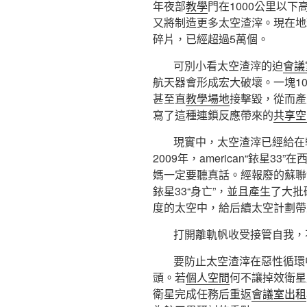
年夜部
教學
門在1000公里以下
又將制造更多太空渣滓。現在地
碎片，已經超過5萬個。
可別小看太空渣滓的迫
會議
航天器會形成宏大破壞。一塊1
甚至直
教學場地
接擊毀，從而產
寫了這種連鎖反應帶來的
共享空
現實中，太空渣滓已經給在
2009年，american“銥星3
媽一定要聽真話。經報廢的蘇聯“
銥星33“身亡”，並且產生了大
度的太空中，給后續太空計劃帶
打開離軌帆收受接管自我，
要防止太空渣滓在惡性循環
頭。若
個人空間
何不讓掉效衛星
衛星完成任務后重返
會議室出租