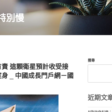
特別慢
搜尋
責 這顆衛星預計收受接
身 _ 中國成長門戶網－國
近期文
AI對抗偽科學