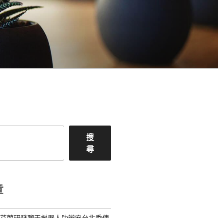
搜
尋
章
：芬蘭研發聊天機器人助辨安台北秀傳