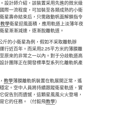
。設計師介紹，該裝置采用先進的微米級
國際一流程度，可加裝至各類成熟的小衛
衛星壽命結束后，只需啟動帆面解鎖指令
1教學
衛星迎風面積，應用軌道上淡薄年夜
衛星漸漸減速，逐漸脫離軌道。
5公斤的小衛星為例，假如不采取離軌辦
運行近百年。而采用2.25平方米的薄膜離
至原來的非常之一以內。對于分歧軌道高
設計團隊正在開發標準型系列化離軌帆產
，
教學
薄膜離軌帆裝置在軌展開正常，遙
穩定。空中人員將持續跟蹤衛星軌道，實
它促告別而遺憾，這顆星風風火火登場，
是它的任務。（付毅飛
教學
）