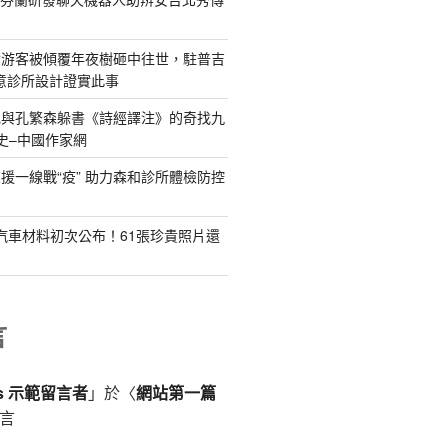
女游客被傾覆年夜樹砸中往世，駐普吉
俱意診所設計證實此事
記與孔繁森躲書《詩經譯注》的奇找九
史–中國作家網
援一線戰“疫” 助力森和診所體檢防控
德汽車材料初次公布！61張珍貴照片還
言
ss 示範留言者
」於〈
網站第一篇
言