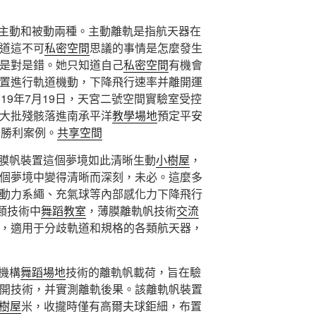
主動和被動兩種。主動離軌是指航天器在
道這不可
私密空間
思議的事情是怎麼發生
是對是錯。她只知道自己
私密空間
有機會
置進行軌道機動，下降飛行速率并離開運
19年7月19日，天宮二號空間實驗室受控
大批殘骸落進南承平洋
教學場地
預定平安
的勝利案例。
共享空間
膜帆裝置這個夢境如此清晰生動
小樹屋
，
個夢境中變得清晰而深刻，未必。這麼多
動力系繩、充氣球等內部感化力下降飛行
類技術中
舞蹈教室
，薄膜離軌帆技術
交流
，適用于分歧軌道和規格的各類航天器，
機構
舞蹈場地
技術的離軌帆載荷，旨在驗
開技術，并實測離軌後果。該離軌帆裝置
樹屋
米，收攏時僅有高爾夫球鉅細，布置