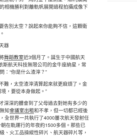
的相機勝利對離軌帆展開過程拍攝成像下
要告別太空？說起來你能夠不信，這顆衛
。
天器
將
舞蹈教室
近3個月了。誕生于中國航天
埃依斯航天科技無限公司的金牛座納星，常
問：“你是什么渣滓？”
不難，太空渣滓清算起來就更麻煩了。金
環境，要從本身做起。”
才深深的體會到了父母過去對她有多少的
無知
會議室出租
和不孝，但一切都已經後
，全世界一共執行了4000屢次航天發射任
今朝在軌運行的年夜約1500多個。那些已
級、火工品操縱性碎片、航天器碎片等，