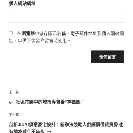
個人網站網址
在
瀏覽器
中儲存顯示名稱、電子郵件地址及個人網站網
址，以供下次發佈留言時使用。
文
上
上一篇
章
一
社區花圃中的城市專包養“存量賬”
導
篇
覽
文
下
下一篇
章
一
剖析JIUYI俱意豪宅設計：新辦法鼓勵人們謹慎借貸買房 也
篇
有認為感化不年夜