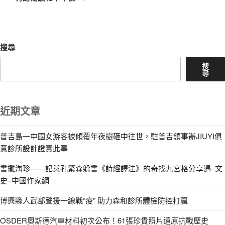
文
章
搜尋
搜
尋
近期文章
普吉島一中國女游客被傾覆年夜樹砸中往世，駐普吉領事辦JIUYI俱
意診所設計證實此事
書攤淘珍——記與孔繁森躲書《詩經譯注》的奇找九宮格分享遇–文
史–中國作家網
博興縣人武部聲援一線戰“疫” 助力森和診所體檢防控打贏
OSDER奧斯德汽車材料初次公布！61張珍貴照片還原抗戰歷史