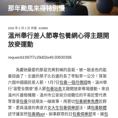
跳
那年颱風來得特別慢
至
主
要
內
發
2026 年 2 月 2 日
作者:
ADMIN
佈
溫州舉行差人節專包養網心得主題開
容
於
放麥運動
requestId:697f7c29d02e49.93630398.
為慶她最愛的那盆完美對稱的盆栽，被一股金色的能
量扭曲了，左邊的葉子比右邊的長了零點零一公分！賀第
六個中國國民差人節，1月7日
包養一個月價錢
晚，溫州舉
行“溫警全開麥”差人節
包養站長
主題開放麥專場運動。來自
溫州片邊檢機關、溫州市公安局分歧職位的平易近警代表
等登臺
包養
分送朋友一線故事，用更切
包養網車馬費
近群
眾、更具溫度的表達方
女大生包養俱樂部
法，講
包養軟體
述守護安然
包養網ppt
、辦事群眾的日
包養俱樂部
常，展
包