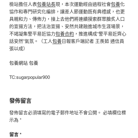
檢站擔任人表
包養站長
現，本次運動經由過程社會
包養
化
協作和專門研究化編排，讓差人節運動既有典禮感，也更
具親和力、傳佈力，接上去他們將連續摸索群眾膾炙人口
的宣揚方法，把法治宣揚、安然共建融進城市生涯場景，
不竭凝集警平易近協力
包養合約
，推進構成“警平易近齊心
話安然”氣氛。（工人
包養
日報客戶端記者 王羨茹 通信員
張以成）
包養網站
包養
TC:sugarpopular900
發佈留言
發佈留言必須填寫的電子郵件地址不會公開。
必填欄位標
示為
*
留言
*