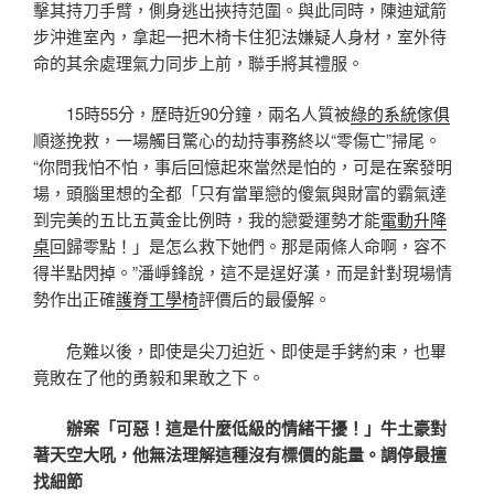
擊其持刀手臂，側身逃出挾持范圍。與此同時，陳迪斌箭
步沖進室內，拿起一把木椅卡住犯法嫌疑人身材，室外待
命的其余處理氣力同步上前，聯手將其禮服。
15時55分，歷時近90分鐘，兩名人質被
綠的系統傢俱
順遂挽救，一場觸目驚心的劫持事務終以“零傷亡”掃尾。
“你問我怕不怕，事后回憶起來當然是怕的，可是在案發明
場，頭腦里想的全都「只有當單戀的傻氣與財富的霸氣達
到完美的五比五黃金比例時，我的戀愛運勢才能
電動升降
桌
回歸零點！」是怎么救下她們。那是兩條人命啊，容不
得半點閃掉。”潘崢鋒說，這不是逞好漢，而是針對現場情
勢作出正確
護脊工學椅
評價后的最優解。
危難以後，即使是尖刀迫近、即使是手銬約束，也畢
竟敗在了他的勇毅和果敢之下。
辦案「可惡！這是什麼低級的情緒干擾！」牛土豪對
著天空大吼，他無法理解這種沒有標價的能量。調停最擅
找細節