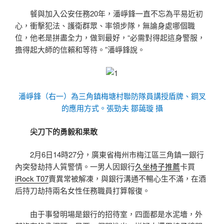
餐與加入公安任務20年，潘崢鋒一直不忘為平易近初
心，衝擊犯法、護衛群眾、率領步隊，無論身處哪個職
位，他老是拼盡全力，做到最好，“必需對得起這身警服，
擔得起大師的信賴和等待。”潘崢鋒說。
潘崢鋒（右一）為三角鎮梅塘村聯防隊員講授盾牌、鋼叉
的應用方式。張勁夫 鄒藹璇 攝
尖刀下的勇毅和果敢
2月6日14時27分，廣東省梅州市梅江區三角鎮一銀行
內突發劫持人質警情。一男人因銀行
久坐椅子推薦
卡買
iRock T07
賣異常被解凍，與銀行溝通不暢心生不滿，在酒
后持刀劫持兩名女性任務職員打算報復。
由于事發明場是銀行的招待室，四面都是水泥墻，外