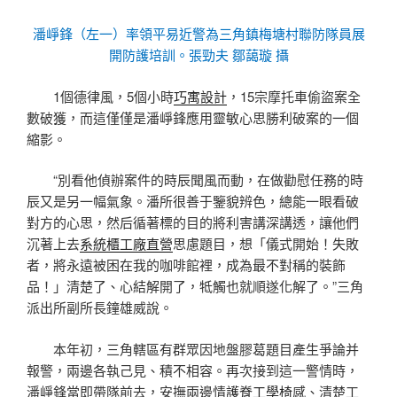
潘崢鋒（左一）率領平易近警為三角鎮梅塘村聯防隊員展
開防護培訓。張勁夫 鄒藹璇 攝
1個德律風，5個小時
巧寓設計
，15宗摩托車偷盜案全
數破獲，而這僅僅是潘崢鋒應用靈敏心思勝利破案的一個
縮影。
“別看他偵辦案件的時辰聞風而動，在做勸慰任務的時
辰又是另一幅氣象。潘所很善于鑒貌辨色，總能一眼看破
對方的心思，然后循著標的目的將利害講深講透，讓他們
沉著上去
系統櫃工廠直營
思慮題目，想「儀式開始！失敗
者，將永遠被困在我的咖啡館裡，成為最不對稱的裝飾
品！」清楚了、心結解開了，牴觸也就順遂化解了。”三角
派出所副所長鐘雄威說。
本年初，三角轄區有群眾因地盤膠葛題目產生爭論并
報警，兩邊各執己見、積不相容。再次接到這一警情時，
潘崢鋒當即帶隊前去，安撫兩邊情
護脊工學椅
感、清楚工