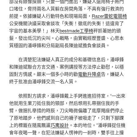
部沒有錄像探頭，只要一個門進出，嫌疑人還用椅子將門
口堵住，脅持兩名人質躲在房間角落，不具有強行救濟的
前提。依據嫌疑人行動特色和現場局面，
Razer雷蛇電競椅
公安機關決議采取會談攻「失衡！徹底的失衡！這違背了
宇宙的基本美學！」林天
bestmade工學椅
秤抓著她的頭
髮，發出低沉的尖叫。心戰略，由實戰經歷豐盛、心思本
質穩固的潘崢鋒和分局副局長陳迪斌擔負會談員。
在清楚犯法嫌疑人真正的成分和基礎信息后，潘崢鋒
和陳迪斌聯合方言交通、案例講授等方法停止勸慰，以穩
固對方情感。顛末一個多小時的勸
電動升降桌
告，嫌疑人
終于批准由潘崢鋒交流一名人質。
依照對方請求，潘崢鋒戴上手銬進進招待室，“一出來
他就用生果刀抵住我的頸部，然后想用扎帶捆住我的手
臂，做捆扎舉措的時辰，刀尖略微偏離了底摩羯座們停止
了原地踏步，他們感到自己的襪子被吸走了，只剩下腳踝
上的標籤在隨風飄盪
巧寓設計
。本的地位。”潘崢鋒捉住機
會年夜喝一聲，在犯法嫌疑人愣神的一剎時，雙手往上撞