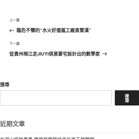
文
上
上一篇
章
一
臨危不懼的“水火好億嵐工廠直營漢”
導
篇
覽
文
下
下一篇
章
一
從貴州榕江走JIUYI俱意豪宅設計出的數學家
篇
文
章
搜尋
搜
尋
近期文章