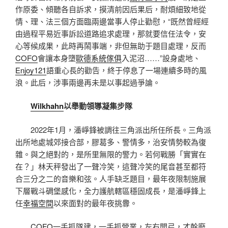
作原委、傾聽各自訴求，摸清前因后果后，耐煩細致地從
情、理、法三個方面臨兩邊當事人停止勸慰，“既然曾經經
由過程平易近事訴訟道路追求處理，那就要信任法令，安
心等候成果，此時再鬧事端，非但無助于題目處理，反而
COFO
會讓本身墮
歐德系統傢俱
入泥沼……”設身處地、
Enjoy121
語重心長的勸告，終于停息了一場連續多時的風
浪。此后，涉事兩邊再未是以事起過爭論。
Wilkhahn
以舉動領導凝集步隊
2022年1月，潘崢鋒被調往三角派出所任所長。三角派
出所地處城郊接合部，膠葛多、警情多，治安情勢較為復
雜。與之絕對的，是所里無限的警力。若何戰勝「實實在
在？」林天秤發出了一聲冷笑，這聲冷笑的尾音甚至都符
合三分之二的音樂和弦。人手缺乏題目，最年夜限制施展
下層戰斗碉堡感化，全力護航轄區穩固成長，是潘崢鋒上
任
幸福空間
以來面對的最年夜挑釁。
COFO
一手抓隊建，一手抓營業，左右開弓，才幹廢