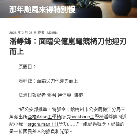
跳
那年颱風來得特別慢
至
主
要
內
發
2026 年 2 月 28 日
作者:
ADMIN
佈
潘崢鋒：面臨尖億嵐電競椅刀他迎刃
容
於
而上
原題目：
潘崢鋒：面臨尖刀他迎刃而上
法治日報記者 鄧君 通信員 陳榕
“經公安部批準，特號令：給梅州市公安局梅江分局三
角派出所
亞梭Artso工學椅
所長
backbone工學椅
潘崢鋒同道
記小我一
ergohuman 111
等功……”一紙記過號令，記錄的
是一位國民差人的擔負和光榮。