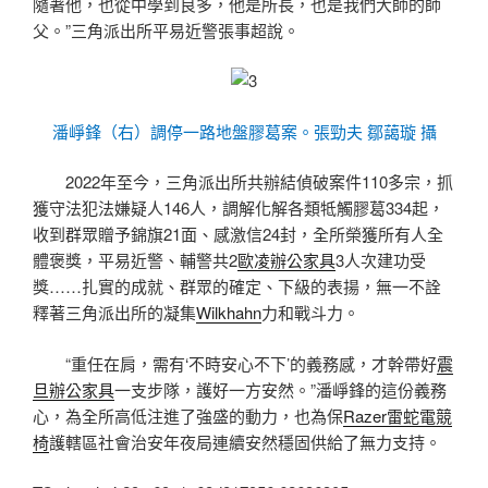
隨著他，也從中學到良多，他是所長，也是我們大師的師
父。”三角派出所平易近警張事超說。
潘崢鋒（右）調停一路地盤膠葛案。張勁夫 鄒藹璇 攝
2022年至今，三角派出所共辦結偵破案件110多宗，抓
獲守法犯法嫌疑人146人，調解化解各類牴觸膠葛334起，
收到群眾贈予錦旗21面、感激信24封，全所榮獲所有人全
體褒獎，平易近警、輔警共2
歐凌辦公家具
3人次建功受
獎……扎實的成就、群眾的確定、下級的表揚，無一不詮
釋著三角派出所的凝集
Wilkhahn
力和戰斗力。
“重任在肩，需有‘不時安心不下’的義務感，才幹帶好
震
旦辦公家具
一支步隊，護好一方安然。”潘崢鋒的這份義務
心，為全所高低注進了強盛的動力，也為保
Razer雷蛇電競
椅
護轄區社會治安年夜局連續安然穩固供給了無力支持。