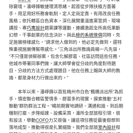
除窘境。潘崢鋒敏捷理清思緒，起首從步隊扶植方面著
手，用足用好所務會軌制，定人定崗定責，有用改良任務
風格；依托轄區白色資本，深化展開重溫進黨誓詞、現場
講授、專
巧寓設計
題黨課等運動，連續激起全所高低果斷
幻想、干事創業的信念決計。與此
綠的系統傢俱
同時，充
足施展榜樣感化，“請求他人做到的，他必定先做到，還特
殊重視施展傳幫帶感化。”三角派出所教誨員楊一凡先容，
“不只僅是偵察辦案，包含化解膠葛、社區訪問這些任務，
他城市帶著同事們做，讓大師學會從分歧的角度對待題
目、分歧的方法方式處理題目，他在任務上賜與大師的教
誨，都是身材力行做出來的。”
本年以來，潘崢鋒以首批梅州市白色“楓橋派出所”為抓
手，慎密聯合轄區警情多、膠葛多的現實，摸索推動“五村
聯動”群防群治工程。“疇前期實地調研、溝通和諧，到后期
機制打磨、步隊組建、設備采買，潘所全部旅程引領，很
有設法，舉動
COFO
力又很強，讓這項任務從最後假想到
落地成型，推動得很是扎實細致。我們全部旅
室內設計
程