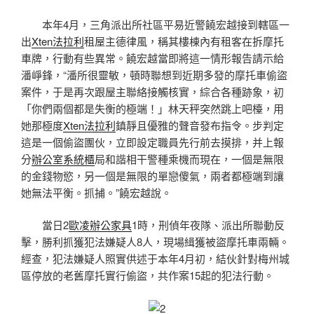
本年4月，三角派出所社區平易近警饒宏越接到轄區一
出
Xten法拉利
租屋主德律風，稱其樓棟內有租客在拆摩托
車牌，行動有些異常。饒宏越當即將這一情形報告請示給
潘崢鋒，“潘所很靈敏，頓時聯想到近期多發的摩托車偷盜
案件，于是再次跟屋主聯絡接觸核實，綜合各種跡象，初
「你們兩個都是失衡的極端！」林天秤突然跳上吧檯，用
她那極度
Xten法拉利
鎮靜且優雅的聲音發布指令。步判定
這是一個偷盜團伙，立即設定職員先行前去摸排，并上報
分
辦公室系統櫃
局和諧相干警種乘機而現在，一個是無限
的金錢物慾，另一個是無限的單戀傻氣，兩者都極端到讓
她無法平衡。抓捕。”饒宏越說。
當日2
歐凌辦公家具
1時，刑偵年夜隊、派出所聯動反
擊，勝利抓獲犯法嫌疑人8人，現場緝獲被盜摩托車兩輛。
經查，犯法嫌疑人照實供述于本年4月初，結伙針對梅州城
區停放的老舊摩托實行偷盜，共作案15起的犯法行動。