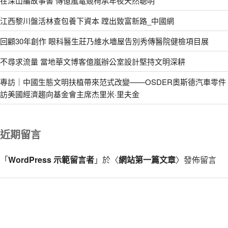
在深山編故事書 傳億嵐電競椅承年夜天然聰明
江西黎川盤活林查包養下資本 蹚出致富新路_中國網
回顧30年創作 眼科醫生莊乃維水墻屋告別秀傳醫院健檢項目展
不尋求流量 當地華文博客億嵐辦公室設計堅持文明深耕
專訪｜中國生態文明扶植帶來范式改變——OSDER奧斯德汽車零件
訪美國經濟趨向基金會主席杰里米·里夫金
近期留言
「
WordPress 示範留言者
」於〈
網站第一篇文章
〉發佈留言