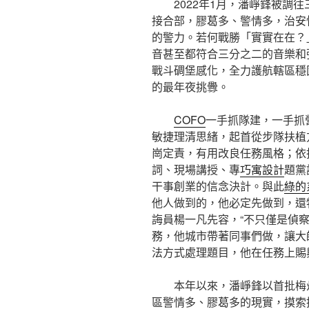
2022年1月，潘崢鋒被調
接合部，膠葛多、警情多，治安
的警力。若何戰勝「實實在在？
音甚至都符合三分之二的音樂和
戰斗碉堡感化，全力護航轄區穩
的最年夜挑釁。
COFO
一手抓隊建，一手抓
敏捷理清思緒，起首從步隊扶植
崗定責，有用改良任務風格；依
詞、現場講授、專
巧寓設計
題黨
干事創業的信念決計。與此
綠的
他人做到的，他必定先做到，還
誨員楊一凡先容，“不只僅是偵
務，他城市帶著同事們做，讓大
法方式處理題目，他在任務上賜
本年以來，潘崢鋒以首批梅
區警情多、膠葛多的現實，摸索推