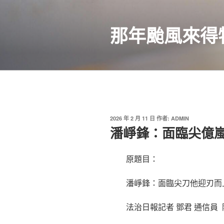
跳
至
那年颱風來得
主
要
內
容
發
2026 年 2 月 11 日
作者:
ADMIN
佈
潘崢鋒：面臨尖億
於
原題目：
潘崢鋒：面臨尖刀他迎刃而
法治日報記者 鄧君 通信員 