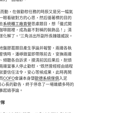
風而動，在做勸慰任務的時辰又是另一幅氣
一眼看破對方的心思，然后循著標的目的
去
系統櫃工廠直營
思慮題目，想「儀式開
咖啡館裡，成為最不對稱的裝飾品！」清
遂化解了。”三角派出所副所長鐘雄威說。
地盤膠葛題目產生爭論并報警，兩邊各執
警情時，潘崢鋒當即帶隊前去，安撫兩邊
、傾聽各自訴求，摸清前因后果后，耐煩
兩邊當事人停止勸慰，“既然曾經經由過程
就要信任法令，安心等候成果，此時再鬧
而
COFO
會讓本身墮
歐德系統傢俱
入泥
重心長的勸告，終于停息了一場連續多時的
事起過爭論。
步隊