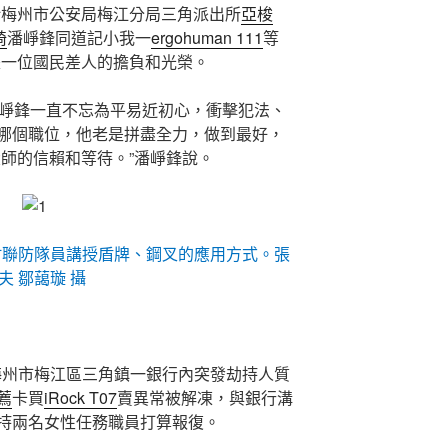
給梅州市公安局梅江分局三角派出所
亞梭
椅
潘崢鋒同道記小我一
ergohuman 111
等
是一位國民差人的擔負和光榮。
潘崢鋒一直不忘為平易近初心，衝擊犯法、
哪個職位，他老是拼盡全力，做到最好，
大師的信賴和等待。”潘崢鋒說。
村聯防隊員講授盾牌、鋼叉的應用方式。張
夫 鄒藹璇 攝
省梅州市梅江區三角鎮一銀行內突發劫持人質
薦
卡買
iRock T07
賣異常被解凍，與銀行溝
持兩名女性任務職員打算報復。