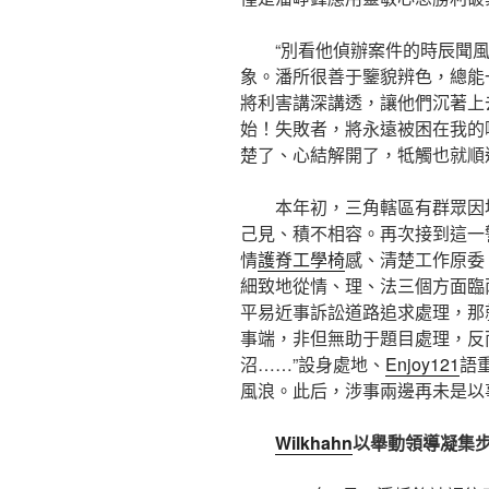
“別看他偵辦案件的時辰聞
象。潘所很善于鑒貌辨色，總能
將利害講深講透，讓他們沉著上
始！失敗者，將永遠被困在我的
楚了、心結解開了，牴觸也就順
本年初，三角轄區有群眾因
己見、積不相容。再次接到這一
情
護脊工學椅
感、清楚工作原委
細致地從情、理、法三個方面臨
平易近事訴訟道路追求處理，那
事端，非但無助于題目處理，反
沼……”設身處地、
Enjoy121
語
風浪。此后，涉事兩邊再未是以
Wilkhahn
以舉動領導凝集