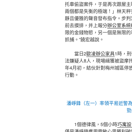
托車偷盜案件，于是再次跟屋主
兩個都是失衡的極端！」林天秤
靜且優雅的聲音發布指令。步判
前去摸排，并上報分
辦公室系統
限的金錢物慾，另一個是無限的
抓捕。”饒宏越說。
當日2
歐凌辦公家具
1時，
法嫌疑人8人，現場緝獲被盜摩
年4月初，結伙針對梅州城區停
行動。
潘崢鋒（左一）率領平易近警
勁
1個德律風，5個小時
巧寓設
僅是潘崢鋒應用靈敏心思勝利破