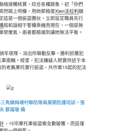
聯絡接觸核實，綜合各種跡象，初「你們
突然跳上吧檯，用她那極度
Xten法拉利
鎮
定這是一個偷盜團伙，立即設定職員先行
櫃
局和諧相干警種乘機而現在，一個是無
單戀傻氣，兩者都極端到讓她無法平衡。
刑偵年夜隊、派出所聯動反擊，勝利抓獲犯
托車兩輛。經查，犯法嫌疑人照實供述于本
放的老舊摩托實行偷盜，共作案15起的犯法
為三角鎮梅塘村聯防隊員展開防護培訓。張
夫 鄒藹璇 攝
計
，15宗摩托車偷盜案全數破獲，而這僅
案的一個縮影。