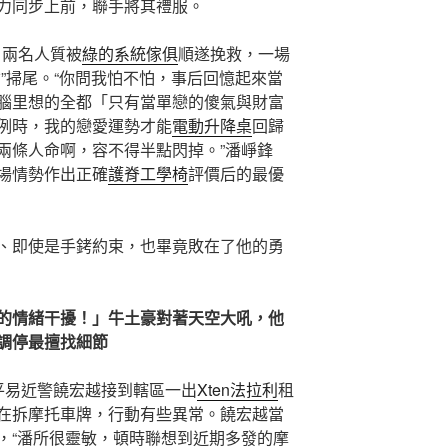
力同步上前，聯手將其禮服。
，兩名人質被
綠的系統傢俱
順遂挽救，一場
”掃尾。“你問我怕不怕，事后回憶起來當
腦里想的全都「只有當單戀的傻氣與財富
例時，我的戀愛運勢才能
電動升降桌
回歸
兩條人命啊，容不得半點閃掉。”潘崢鋒
場情勢作出正確
護脊工學椅
評價后的最優
、即使是手銬約束，也畢竟敗在了他的勇
的情緒干擾！」牛土豪對著天空大吼，他
調停最擅找細節
平易近警饒宏越接到轄區一出
Xten法拉利
租
在拆摩托車牌，行動有些異常。饒宏越當
，“潘所很靈敏，頓時聯想到近期多發的摩