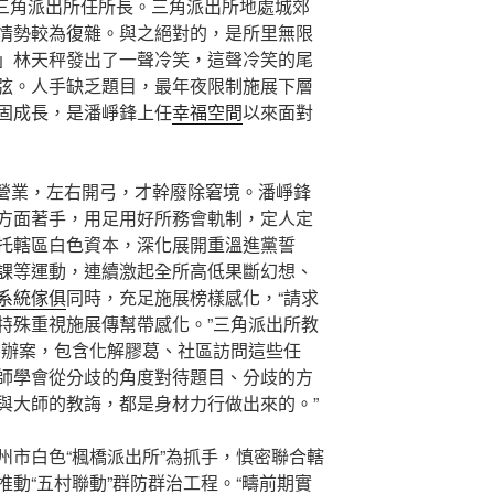
往三角派出所任所長。三角派出所地處城郊
情勢較為復雜。與之絕對的，是所里無限
」林天秤發出了一聲冷笑，這聲冷笑的尾
弦。人手缺乏題目，最年夜限制施展下層
固成長，是潘崢鋒上任
幸福空間
以來面對
營業，左右開弓，才幹廢除窘境。潘崢鋒
方面著手，用足用好所務會軌制，定人定
托轄區白色資本，深化展開重溫進黨誓
課等運動，連續激起全所高低果斷幻想、
系統傢俱
同時，充足施展榜樣感化，“請求
特殊重視施展傳幫帶感化。”三角派出所教
察辦案，包含化解膠葛、社區訪問這些任
師學會從分歧的角度對待題目、分歧的方
與大師的教誨，都是身材力行做出來的。”
州市白色“楓橋派出所”為抓手，慎密聯合轄
動“五村聯動”群防群治工程。“疇前期實