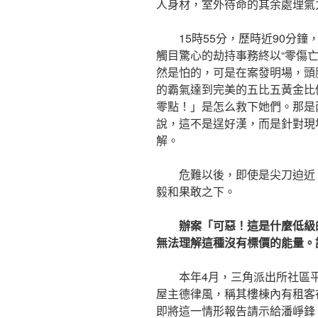
人身材，室外待命的其余處理氣
15時55分，歷時近90分鐘
觸目驚心的劫持事務終以“零傷亡
然是怕的，可是在案發明場，頭
的霸氣達到完美的五比五黃金比
零點！」是怎么救下她們。那是
說，這不是逞好漢，而是針對現
解。
危難以後，即使是尖刀迫近
毅和果敢之下。
辦案「可惡！這是什麼低級
無法理解這種沒有標價的能量。
本年4月，三角派出所社區
屋主德律風，稱其樓棟內有租客
即將這一情形報告請示給潘崢鋒