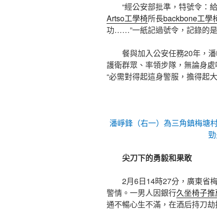
“經公安部批準，特號令：
Artso工學椅
所長
backbone工學
功……”一紙記過號令，記錄的
餐與加入公安任務20年，
護衛群眾、率領步隊，無論身處
“必需對得起這身警服，擔得起
潘崢鋒（右一）為三角鎮梅塘
勁
尖刀下的勇毅和果敢
2月6日14時27分，廣東
警情。一男人因銀行
久坐椅子推
通不暢心生不滿，在酒后持刀劫