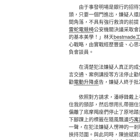
由于事發明場是銀行的招待
頭，只要一個門進出，嫌疑人還
間角落，不具有強行救濟的前提
雷蛇電競椅
公安機關決議采取會
的基本美學！」林天
bestmad
心戰略，由實戰經歷豐盛、心思
負會談員。
在清楚犯法嫌疑人真正的成
言交通、案例講授等方法停止勸
勸
電動升降桌
告，嫌疑人終于批
依照對方請求，潘崢鋒戴上
住我的頸部，然后想用扎帶捆住
偏離了底摩羯座們停止了原地踏
下腳踝上的標籤在隨風飄盪
巧寓
一聲，在犯法嫌疑人愣神的一剎
挾持范圍。與此同時，陳迪斌箭