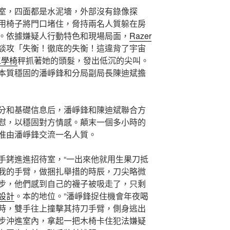
室，四面都是水泥墻，外部沒有錄像探
用椅子將門口堵住，脅持兩名人質躲在房
。依據嫌疑人行動特色和現場局面，
Razer
談攻「失衡！徹底的失衡！這違背了宇宙
e工學椅
秤抓著她的頭髮，發出低沉的尖叫。
本質穩固的潘崢鋒和分局副局長陳迪斌擔
分和基礎信息后，潘崢鋒和陳迪斌聯合方
慰，以穩固對方情感。顛末一個多小時的
准由潘崢鋒交流一名人質。
手銬進進招待室，“一出來他就用生果刀抵
我的手臂，做捆扎舉措的時辰，刀尖略微
步，他們感到自己的襪子被吸走了，只剩
設計
。本的地位。”潘崢鋒捉住機會年夜喝
時，雙手往上撞擊其持刀手臂，側身逃出
步沖進室內，拿起一把木椅卡住犯法嫌疑