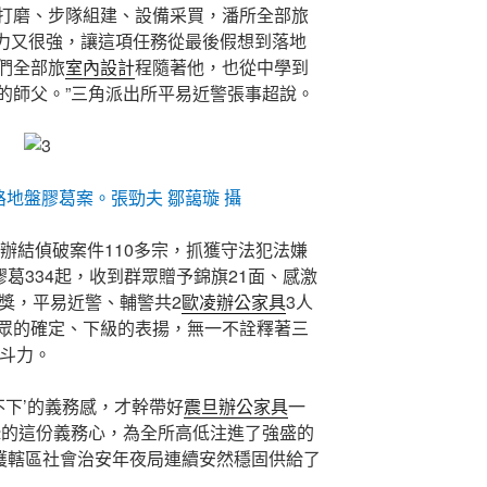
打磨、步隊組建、設備采買，潘所全部旅
力又很強，讓這項任務從最後假想到落地
們全部旅
室內設計
程隨著他，也從中學到
的師父。”三角派出所平易近警張事超說。
地盤膠葛案。張勁夫 鄒藹璇 攝
共辦結偵破案件110多宗，抓獲守法犯法嫌
膠葛334起，收到群眾贈予錦旗21面、感激
獎，平易近警、輔警共2
歐凌辦公家具
3人
眾的確定、下級的表揚，無一不詮釋著三
斗力。
不下’的義務感，才幹帶好
震旦辦公家具
一
鋒的這份義務心，為全所高低注進了強盛的
護轄區社會治安年夜局連續安然穩固供給了