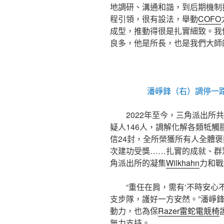
地調研、溝通和諧，到后期機制
程引領，很有設法，舉動
COFO
成型，推動得很是扎實細致。我
良多，他是所長，也是我們大師
潘崢鋒（右）調停一路
2022年至今，三角派出所
疑人146人，調解化解各類牴觸
信24封，全所榮獲所有人全體褒
次建功受獎……扎實的成就、群
角派出所的凝集
Wilkhahn
力和戰
“重任在肩，需有‘不時安心
支步隊，護好一方安然。”潘崢
動力，也為保
Razer雷蛇電競椅
無力支持。