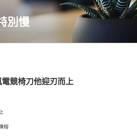
特別慢
嵐電競椅刀他迎刃而上
上
陳榕