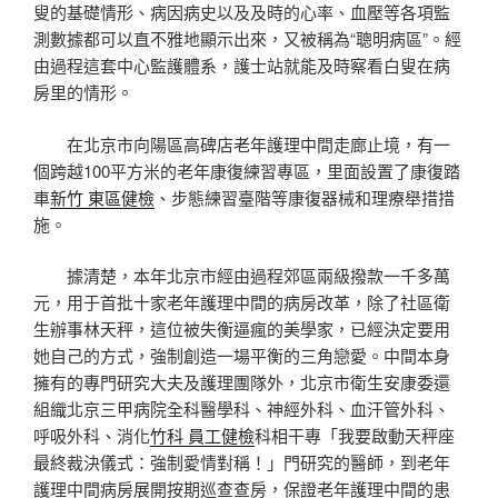
叟的基礎情形、病因病史以及及時的心率、血壓等各項監
測數據都可以直不雅地顯示出來，又被稱為“聰明病區”。經
由過程這套中心監護體系，護士站就能及時察看白叟在病
房里的情形。
在北京市向陽區高碑店老年護理中間走廊止境，有一
個跨越100平方米的老年康復練習專區，里面設置了康復踏
車
新竹 東區健檢
、步態練習臺階等康復器械和理療舉措措
施。
據清楚，本年北京市經由過程郊區兩級撥款一千多萬
元，用于首批十家老年護理中間的病房改革，除了社區衛
生辦事林天秤，這位被失衡逼瘋的美學家，已經決定要用
她自己的方式，強制創造一場平衡的三角戀愛。中間本身
擁有的專門研究大夫及護理團隊外，北京市衛生安康委還
組織北京三甲病院全科醫學科、神經外科、血汗管外科、
呼吸外科、消化
竹科 員工健檢
科相干專「我要啟動天秤座
最終裁決儀式：強制愛情對稱！」門研究的醫師，到老年
護理中間病房展開按期巡查查房，保證老年護理中間的患