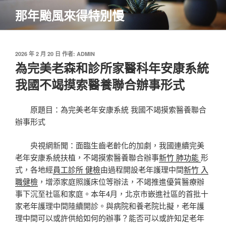
跳
那年颱風來得特別慢
至
主
要
內
發
2026 年 2 月 20 日
作者:
ADMIN
佈
為完美老森和診所家醫科年安康系統
容
於
我國不竭摸索醫養聯合辦事形式
原題目：為完美老年安康系統 我國不竭摸索醫養聯合
辦事形式
央視網新聞：面臨生齒老齡化的加劇，我國連續完美
老年安康系統扶植，不竭摸索醫養聯合辦事
新竹 肺功能
形
式，各地經
員工診所 健檢
由過程開設老年護理中間
新竹 入
職健檢
，增添家庭照護床位等辦法，不竭推進優質醫療辦
事下沉至社區和家庭。本年4月，北京市嵌進社區的首批十
家老年護理中間陸續開診。與病院和養老院比擬，老年護
理中間可以或許供給如何的辦事？能否可以或許知足老年