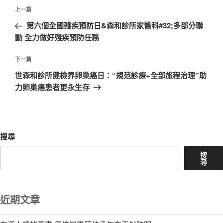
文
上
上一篇
章
一
第六個全國殘疾預防日&森和診所家醫科#32;多部分聯
導
篇
動 全力做好殘疾預防任務
覽
文
章
下
下一篇
一
世森和診所健檢界卵巢癌日：“規范診療+全部旅程治理”助
篇
力卵巢癌患者更永生存
文
章
搜尋
搜
尋
近期文章