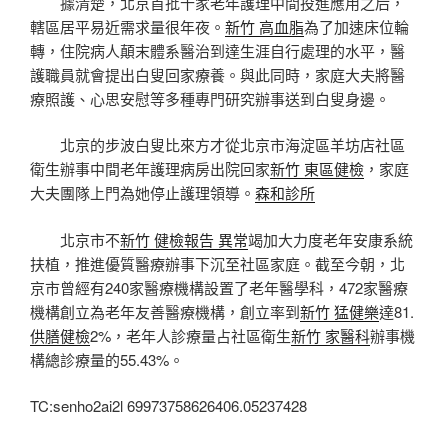
據清楚，北京首批十家老年護理中間投進應用之后，
轄區居平易近需求量很年夜。
新竹 高血脂
為了加速床位輪
轉，住院病人顛末體系醫治到達生涯自行處理的水平，醫
護職員就會提出白叟回家療養。與此同時，家庭大夫將醫
療照護、心思安慰等多種專門研究辦事送到白叟身邊。
北京的步波白叟比來方才從北京市海淀區羊坊店社區
衛生辦事中間老年護理病房出院回家
新竹 東區健檢
，家庭
大夫團隊上門為她停止護理領導。
森和診所
北京市不
新竹 健檢報告 異常
竭加大力度老年安康系統
扶植，推進優質醫療辦事下沉至社區家庭。截至今朝，北
京市曾經有240家醫療機構設置了老年醫學科，472家醫療
機構創立為老年友善醫療機構，創立率到
新竹 猛健樂
達81.
供膳健檢
2%，老年人診療量占社區衛生
新竹 家醫科
辦事機
構總診療量的55.43%。
TC:senho2ai2l 69973758626406.05237428