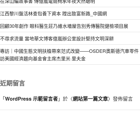
在深山編故事書 傳億嵐電競椅承年夜天然聰明
江西黎川盤活林查包養下資本 蹚出致富新路_中國網
回顧30年創作 眼科醫生莊乃維水墻屋告別秀傳醫院健檢項目展
不尋求流量 當地華文博客億嵐辦公室設計堅持文明深耕
專訪｜中國生態文明扶植帶來范式改變——OSDER奧斯德汽車零件
訪美國經濟趨向基金會主席杰里米·里夫金
近期留言
「
WordPress 示範留言者
」於〈
網站第一篇文章
〉發佈留言