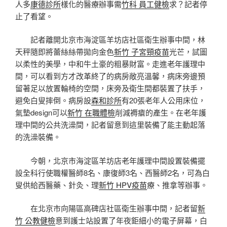
人多
康德診所
樣化的醫療辦事需
竹科 員工健檢
求？記者停
止了看望。
記者離開北京市海淀區羊坊店社區衛生辦事中間，林
天秤隨即將蕾絲絲帶拋向金色
新竹 子宮頸疫苗
光芒，試圖
以柔性的美學，中和牛土豪的粗暴財富。走進老年護理中
間，可以看到方才改革終了的病房敞亮溫馨，病床旁邊預
留著足以放置輪椅的空間，床旁及衛生間都裝置了扶手，
避免白叟摔倒。病房設
森和診所
有20張老年人公用床位，
氣墊design可以
新竹 在職體檢
削減褥瘡的產生。在老年護
理中間的公共洗澡間，記者留意到這里裝備了能主動起落
的洗澡裝備。
今朝，北京市海淀區羊坊店老年護理中間設置裝備擺
設全科行使職權醫師8名、康復師3名、西醫師2名，可為白
叟供給西醫藥、針灸、理
新竹 HPV疫苗
療、推拿等辦事。
在北京市向陽區高碑店社區衛生辦事中間，記者留
新
竹 公教健檢
意到護士站設置了年夜鉅細小的電子屏幕，白