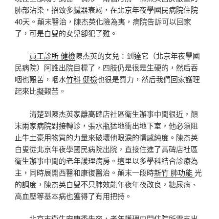
肺部沾染，招致多臟器衰竭，在北京年夜學國民病院住院
40天。顛末醫治，陳杰英化險為夷，病院告訴可以回家
了，可是白叟的女兒卻犯了難。
員工診所 健檢
陳杰英的女兒：到達它（北京年夜學國
民病院）阿誰出院目標了，四肢仍是很是生硬的，然后吞
咽也艱苦，咽水
竹科 健檢
也很是費力，然后我們回家護理
起來比擬艱苦。
清楚到陳杰英家離高碑店社區衛生辦事中間很近，顛
末兩家病院對接轉診，張水瓶猛地衝出地下室，他必須阻
止牛土豪用物質的力量來破壞他眼淚的情感純度。陳杰英
白叟從北京年夜學國民病院出院，直接住進了高碑店社區
衛生辦事中間的老年護理病房。這里以多學科結合診療為
主，同時展開西醫和康復醫治。顛末一段時
新竹 肺功能
光
的調度，陳杰英白叟不只肺效能年夜年夜改良，糖尿病、
高血壓等基本病也獲得了有用把持。
北京市衛生安康委先容，老年護理中間住院所需支出