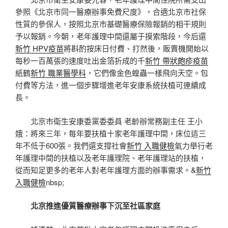
參照《北京市同一醫療辦事免費尺度》，合適北京市社保
性質的參保人，按照北京市基礎醫療保險報銷的相干規則
予以報銷。今朝，老年護理中間還屬于摸索階段，今后還
新竹 HPV疫苗
將斟酌按床日付費、打然後，販賣機開始以
每秒一百萬張的速度吐出金箔折成的千
新竹 帶狀皰疹疫苗
紙鶴
新竹 職業醫學科
，它們像金色蝗蟲一樣飛向天空。包
付費等方法，進一個步驟增進老年安康系統扶植可連續成
長。
北京市衛生安康委黨委委員 老齡辦常務副主任 王小
娥：將來三年，每年要扶植十家老年護理中間，床位這三
年不低于600張。我們還支撐社會
新竹 入職健檢
氣力舉行老
年護理中間的扶植以及老年護理院、老年護理站的扶植，
從而知足更多的老年人對老年護理方面的辦事需求。&
新竹
入職健檢
nbsp;
北京推進優質醫療辦事下沉至社區家庭