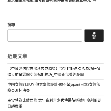
膠水補漏水地板 維修商索40秀傳醫院健康檢查00元
篇
文
章
搜尋
搜
尋
近期文章
【中國迷信院杰出科技成績獎】“0到1”衝破 久久為功研發
進步前輩緊縮空氣儲能技巧_中國查包養經歷網
中國女籃81JIUYI俱意翻修設計-90不敵japan(日本)女籃無
緣亞洲杯決賽
主食轉為比薩面條 意年夜利青少秀傳醫院巡檢年瘦削問題
日趨嚴重