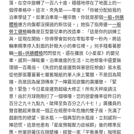
落，在空中旋轉了一百八十度，穩穩地停在了地面上的一
個停車格中。這次，夾角是——零度。「你被分配給我的
泊車學徒了。如果泊車是一種宗教，你就是那個
一般+供膳
體檢
連方向盤都沒摸過的新信徒。」她指了指旁邊一
一般
勞工健檢
輛像是巨型嬰兒車的改造車：「這是你的訓練工
具，從現在開始，你得學會如何在零點零零一秒內，將這
輛車精準停入對面的針眼大小的車位裡。」何手殘看著那
輛
一般+供膳體檢
閃閃發光、還在播放《小星星》的嬰兒
車，感到一陣眩暈。泊車維度的生活，比他想象中還要無
理頭一百萬倍。《失控的星座運勢與單戀狂想曲》張水瓶
從他那張覆蓋著七層舊報紙的單人床上驚醒，不是因為鬧
鐘，而是因為屋頂傳來了一陣震耳欲聾的廣播聲。「緊
急！緊急！今日星座運勢超級大修正！所有天秤座請注
意！由於月球剛剛打了一個噴嚏，您的戀愛機率從昨日的
百分之九十九點九，陡降至負百分之八十七！」廣播員的
聲音聽起來像是一個正在經歷中年危機的雙子座，充滿了
戲劇性的絕望。張水瓶，一個典型的水瓶座，立刻感到一
陣恐慌，這是他患有「星座預報壓力症候群」後的標準反
應。他單戀著住在隔壁棟、經營一家「平衡美學」咖啡館