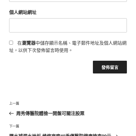
個人網站網址
在
瀏覽器
中儲存顯示名稱、電子郵件地址及個人網站網
址，以供下次發佈留言時使用。
文
上
上一篇
章
一
周秀傳醫院體檢一開盤可關注股票
導
篇
覽
文
下
下一篇
章
一