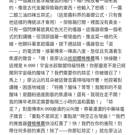
開了一個藏在舊冰櫃後面的暗門。暗門裡放著一個老舊
的、像是古代金屬保險箱的東西。他輸入了密碼：「一醬
二醋三油四辣五蒜泥」（這是醬料界的基礎公式，只有像
他這樣的傳統派才會用）。保險箱打開，裡面沒有黃金，
只有一個閃爍著詭異紅色光芒的儀器。這儀器很像一個老
式的對講機，但頂部插著一根彎曲的、像韭菜一樣的天
線。他顫抖著拿起儀器，按下通話鈕。儀器發出「滋
——」的電流聲，接著傳來一陣高八度、急促且充滿養生
焦慮的聲音。「喂！是廖沾沾
巡迴體檢推薦
嗎！快接聽！
這裡是 K-999！宇宙水餃聯盟特級特務！你那邊是不是已經
聞到宇宙級的酸味了？我們需要你的蒜泥！你被徵召了！
馬上！」廖沾沾的耳朵被這聲音震得嗡嗡作響，他捏著對
講機，困惑地喊道：「特務？酸味？等等！我聞到的不是
酸味！是麵粉過度膨脹的焦慮味！還有，我現在走不開！
我的陳年老蒜泥需要每隔三小時的溫和震動！」「蒜
泥？」對面傳來K-999崩潰的尖叫聲，帶著濃濃的中藥味電
子雜音：「重點不是蒜泥！重點是**時空正在彎曲！**我們
的推進器
健檢推薦
快沒紅棗了！快！我們在你的後院！別
帶任何多餘的東西！除了——你那缸蒜泥！」就在廖沾沾