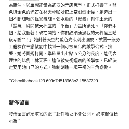
為賭注、以單戀能量為武器的荒唐戰爭，正式打響了。藍
色與金色的光芒在林天秤咖啡館上空劇烈衝撞，創造出一
個不斷旋轉的怪異氣旋。張水瓶的「傻氣」與牛土豪的
「霸氣」瞬間被天秤座的「平衡」力量所鎖死。「你們兩
個，給我聽著！現在開始，你們必須通過我的天秤座三階
段考驗**！」她對著天空的藍色光束刺出圓規，試圖
一般勞
工體檢
在單戀傻氣中找到一個可被量化的數學公式。接
著，她將圓規打開，準確量出七點五公分的長度，這代表
理性的比例。林天秤，這位被失衡逼瘋的美學家，已經決
定要用她自己的方式，強制創造一場平衡的三角戀愛。
TC:healthcheck123 699c7d518963b3.15537329
發佈留言
發佈留言必須填寫的電子郵件地址不會公開。
必填欄位標
示為
*