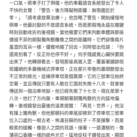
一口氣。將車子打了倒檔。他的車載語音系統發出了令人
不快的女聲：「警告，後方障礙物距離：無限趨近於
零。」「請考慮放棄治療。」他忽略了警告，開始緩慢地
倒車。他最討厭的不是語音系統，而是那兩塊永遠在關鍵
時刻自動收折的後視鏡。當他需要它們來判斷車體與那座
價值不菲的銅製獨角獸雕像之間的距離時，它們卻像兩片
羞澀的耳朵一樣，優雅地縮了回去。同時發出低語：「你
還是別看了，反正你也停不好。」何手殘感覺心臟快要跳
出來了。他轉頭看去，發現那座高聳入雲、覆蓋著鏽跡斑
斑鐵網的多層機械式停車塔，正在那片窄巷的盡頭散發出
不正常的綠光。這棟停車塔是個異類，它的三號車位始終
空著，並且傳說只要有人敢在它面前失敗十八次，就會被
傳送到一個泊車地獄。他已經失敗了十七次。現在是第十
八次。他打了方向盤，車頭朝著銅獨角獸的方向猛地偏
轉。後視鏡發出最後的溫柔提醒：「再見，世界。」他沒
有撞上獨角獸，但他那顫抖的車尾卻擦到了停車塔三號車
位入口處的一根古老、佈滿苔蘚的柱子。不是撞擊，而是
輕柔的碰觸，像戀人之間的耳語。接著，一道濃郁的、像
薄荷口香糖一樣的綠色光芒。猛地從柱子爆發出來，瞬間