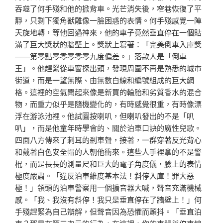
吞噬了何手殘和他的掀背車。光芒消失後，窄巷恢復了平
靜，只剩下獨角獸雕像一臉困惑的表情。何手殘感覺一陣
天旋地轉，等他回過神來，他的車子竟然垂直停在一個貼
滿了巨大獎狀的牆壁上。獎狀上寫著：「完美倒車入庫獎
——第零點零零零零零九度偏差。」落款人是「倒車
王」。他趕緊從車窗探出頭，發現周圍不再是熟悉的城市
街道，而是一望無際、由無數白線和編號組成的巨大網
格。這裡的空氣聞起來像是新買的輪胎和劣質香水的混合
物，而重力似乎是隨機變化的，有時感覺很重，有時像漂
浮在游泳池裡。他試圖按喇叭，但喇叭發出的不是「叭
叭」，而是他童年時學會的、關於泊車口訣的魔性兒歌。
四面八方傳來了刺耳的剎車聲，接著，一群穿著反光背心
和戴著白色安全帽的人朝他衝來。這些人手裡拿的不是警
棍，而是長長的測量尺和巨大的電子角度儀，臉上的表情
極度嚴肅。「違反泊車維度基本法！斜停入庫！罪大惡
極！」領頭的泊車警察用一個擴音器大喊，聲音充滿機械
感。「我、我沒有斜停！我只是垂直停在了牆壁上！」何
手殘趕緊為自己辯解，但聲音因為恐懼而顫抖。「垂直泊