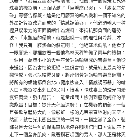
武器。「我需要星象學輔助儀！」他衝到一個像是老式彈
珠臺的機器前，上面貼滿了「巨蟹座已哭」、「處女座勿
碰」等警告標籤。這是他用廢棄的唱片機和一個不知名的
外星計算器改造而成的「情感調節器」。他必須輸入一種
極具感染力的正面情緒作為燃料，來抵抗那負面的運勢
波。「水瓶座的優勢，就是超脫一切的理性與冷靜…才
怪！我只有一腔熱血的傻氣啊！」他絕望地低吼。他看了
一眼腳邊。那裡放著一個他為林天秤準備了兩年的禮物：
一個用一萬塊小小的天秤座黃銅齒輪組成的音樂盒。他從
未送出，因為害怕被拒絕。這份害怕，就是純度最高的單
戀情感。張水瓶咬緊牙關，將那個黃銅齒輪音樂盒砸爛，
將所有的齒輪都倒
台北巿健康檢查
入「情感調節器」的輸
入口。機器發出刺耳的尖叫，接著，彈珠臺上的燈光開始
瘋狂閃爍，發出警告。「能量超載！檢測到極致純粹的單
戀能量！目標：提升天秤座運勢！」在機器的頂部，一個
巨
餐飲業體檢
大的、像彩虹一樣的光束筆直地射向天空。
然而，就在光束衝出屋頂的一瞬間，一輛塗滿了金色、裝
飾著巨大公牛角的悍馬車猛地停在咖啡館門口。駕駛座上
走下一個全身肌肉、戴著鑽石項圈的男人，那人正是林天