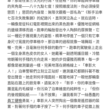
車？那是在第三次元的行為，在這裡，你的車體與停車線
的夾角是——八十九點七度！按照維度法則，你必須接受
懲罰！」懲罰的內容是：無限次觀看一部名為**《新手泊車
七百次失敗集錦》的紀錄片，直到哭泣為止。就在這時，
一輛像是從科幻電影裡開出來的黑色跑車，優雅地從網格
的邊緣漂移而過。跑車的輪胎發出令人陶醉的摩擦聲，它
以一種近乎蔑視重力的姿態，精準地停進了一個只有它車
身尺寸寬度的停車格中。那泊車的過程就像一場舞蹈，流
暢、完美，且毫無任何多餘的動作**。跑車的駕駛座上走出
一個全身黑色皮衣的女人，她戴著一副透明護目鏡，冷酷
地朝著何手殘的方向走來。她的步伐優雅而精準，每一步
都像是被測量過一樣，完美地落在網格線上。「車影大
人！」泊車警察們立刻立正站好，連測量尺都顫抖著不敢
發出聲音。她走到何手殘面前，輕蔑地掃了一眼他那輛垂
直貼在牆上的掀背車，語氣冰冷。「新手，你的車技像一
團混亂的毛線球。你污染了泊車維度的純粹性。」「但你
的後視鏡貼紙——『永不放棄』，讓我看到了一絲愚蠢的
員工健檢
勇氣。」車影大人突然掏出一個像是遙控器的裝
置，對著何手殘的車子按了一下。何手殘的車子從牆上脫