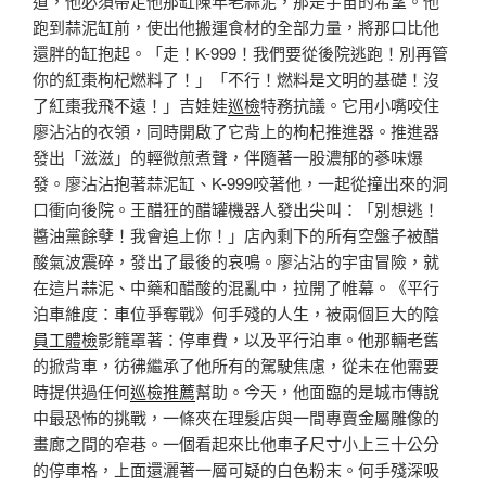
道，他必須帶走他那缸陳年老蒜泥，那是宇宙的希望。他
跑到蒜泥缸前，使出他搬運食材的全部力量，將那口比他
還胖的缸抱起。「走！K-999！我們要從後院逃跑！別再管
你的紅棗枸杞燃料了！」「不行！燃料是文明的基礎！沒
了紅棗我飛不遠！」吉娃娃
巡檢
特務抗議。它用小嘴咬住
廖沾沾的衣領，同時開啟了它背上的枸杞推進器。推進器
發出「滋滋」的輕微煎煮聲，伴隨著一股濃郁的蔘味爆
發。廖沾沾抱著蒜泥缸、K-999咬著他，一起從撞出來的洞
口衝向後院。王醋狂的醋罐機器人發出尖叫：「別想逃！
醬油黨餘孽！我會追上你！」店內剩下的所有空盤子被醋
酸氣波震碎，發出了最後的哀鳴。廖沾沾的宇宙冒險，就
在這片蒜泥、中藥和醋酸的混亂中，拉開了帷幕。《平行
泊車維度：車位爭奪戰》何手殘的人生，被兩個巨大的陰
員工體檢
影籠罩著：停車費，以及平行泊車。他那輛老舊
的掀背車，彷彿繼承了他所有的駕駛焦慮，從未在他需要
時提供過任何
巡檢推薦
幫助。今天，他面臨的是城市傳說
中最恐怖的挑戰，一條夾在理髮店與一間專賣金屬雕像的
畫廊之間的窄巷。一個看起來比他車子尺寸小上三十公分
的停車格，上面還灑著一層可疑的白色粉末。何手殘深吸