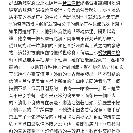
都因為難以忍受那股陳年蒜
勞工體健
頭混合著鐵鏽與淡淡
絕望的味道而選擇繞道飛行。今天的營業額是：零。廖沾
沾不安的不是店裡的生意，而是他對**「蒜泥成本焦慮症」
**的深層恐懼。新鮮蒜頭每公斤的價格正在以超光速上漲，
如果再這樣下去，他引以為傲的「靈魂蒜泥」將難以為
繼。他拿著一把被磨得光滑、閃耀著不祥光芒的小銀勺，
從缸底撈起一坨濃稠的、顏色介於灰綠與土黃之間的發酵
物。這蒜泥被他照顧得像稀世珍寶，每隔三小
餐飲業體檢
時，他就要用手指彈一下缸邊，確保它能感受到**「溫和的
震動」**，以助其在精神上達到圓滿。就在廖沾沾專注於與
蒜泥進行心靈交流時，外面的世界開始發出一些不對勁的
信號。首先是聲音。街上所有的汽車喇叭同時發出了一個
持續不斷、低沉且潮濕的「咕嚕——咕嚕——」聲。這聲
音不是引擎聲，也不是正常的鳴笛聲，而像是一個巨大
的、消化不良的胃在哀嚎。廖沾沾皺著眉頭，這嚴重干擾
了他蒜泥的「寧靜冥想」。他決定出去看個究竟，順手從
桌上拿了一張髒兮兮的，印著《沾醬秘笈》封面的皺衛生
紙，塞進口袋以備不時之需。他一腳踏出店門，立刻被眼
前的景象震驚了。整條城市的主幹道上，數百個交通信號