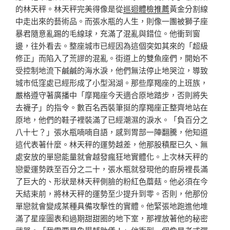
的林天秤。林天秤完美得像是從
巡迴體檢推薦
黃金分割線
中走出來的藝術品。而張水瓶的人生，則像一團被獅子座
暴君隨意亂踢的毛線球，充滿了混亂與錯位。他衝到窗
邊，往外看去。整座城市已經因為這個突如其來的「超級
修正」而陷入了荒謬的混亂。街道上的雙魚座們，開始不
受控制地流下鹹鹹的海水淚，他們無法停止地哭泣，導致
城市低窪處已經形成了小型潟湖。那些摩羯座的上班族，
嚴格遵守著廣播中「摩羯座今天適合原地踏步，否則將失
去襪子」的指令。數百名西裝筆挺的摩羯座正整齊地站在
原地，他們的鞋子裡裝滿了已經潮濕的淚水。「負百分之
八十七？」張水瓶喃喃自語，感到胃部一陣翻騰，他知道
這代表著什麼。林天秤的運勢越差，他那股積壓已久、無
處安放的單戀能量就會越發瘋狂地實體化。上次林天秤的
戀愛運勢跌至百分之二十，張水瓶就發現他的廚房裡長滿
了巨大的、形狀是林天秤側臉的粉紅色蘑菇。他必須在今
天結束前，將林天秤的運勢至少提升到零。否則，他那份
單戀就會變成某種具備攻擊性的實體。他緊張地跑進他堆
滿了星座圖表和過期甜甜圈的地下室，那裡放著他的秘密