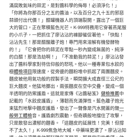
滿腐敗氣味的蒜泥，是對醬料學的侮辱！必須淨化！」
「你將為你那百分之五的醬油，以及百分之九十五的邪惡
蒜頭付出代價！」醋罐機器人的頂端裂開，露出了一個巨
大的管口，正在聚積藍色光芒。K-999特務用它穿著燕尾服
的小爪子，一把抓住了廖沾沾的褲腳催促著他。「快點！
沾沾先生！那是醋酸離子炮！專門用來溶解有機發酵物
的！」「它會把你的蒜泥在零點一秒內變成無菌的、純淨
的白醋！那是浩劫啊！」「不准動我的蒜泥！」廖沾沾發
出了醬料學家對待信仰般的怒吼。他以一種專業包水餃的
極
體檢項目
限速度，從旁邊的麵粉堆中抓起了兩團麵皮。
麵皮被他用氣功般的捏製手法，瞬間擴大成直徑三公尺的
巨大麵皮。他猛地擲出，兩張麵皮在空中交疊，變成一個
半透明的防禦護盾。這就是家傳《沾醬秘笈》
健檢推薦
中
記載的「水餃皮護盾」，薄韌而充滿彈性。藍色離子炮光
束猛烈地擊中麵皮護盾，發出了一聲像是汽水開蓋的聲
一
般勞工體檢
音。護盾劇烈震動，但奇蹟般地擋住了攻擊，
只是散發出濃郁的麵香。「這麵皮的延展性！完美！但撐
不了太久！」K-999焦急地大喊，中藥味更濃了。廖沾沾知