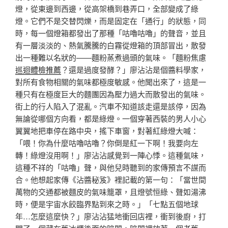
燈，從東邊到西邊，從高架橋到巷弄口，全部變成了綠
燈。它們不是交替閃爍，而是固定在「通行」的狀態，同
時，每一個燈箱都發出了那種「咕嚕咕嚕」的聲音，並且
有一層淡淡的、熱氣騰騰的白霧從燈箱的頂部冒出，散發
出一種難以名狀的——麵粉蒸煮過頭的氣味。「麵粉焦慮
巡迴體檢推薦
？還是過度發酵？」廖沾沾是個醬料學家，
對所有食物相關的氣味都極度敏感。他聞出來了，這是一
種只有在極度巨大的麵團因為壓力過大而散發出的氣味。
街上的行人陷入了混亂。汽車不知道該走還是該停，因為
無論從哪個方向看，都是綠燈。一個穿著西裝的男人小心
翼翼地把車停在路中央，搖下車窗，對著紅綠燈大喊：
「喂！你為什麼咕嚕咕嚕？你倒是紅一下啊！我要向左
轉！綠燈沒用啊！」廖沾沾感覺到一陣心悸。這種氣味，
這種不祥的「咕嚕」聲，與他兒時聽到的家傳預言不謀而
合。他想起家傳《沾醬秘笈》裡記載的第一句：「當世間
萬物的交通都被麵皮的氣味籠罩，且燈號恒綠、聲如湯沸
時，便是宇宙水餃臨界點到來之時。」「七點五個地球
年…怎麼這麼快？」廖沾沾猛地衝回店裡，衝到後廚，打