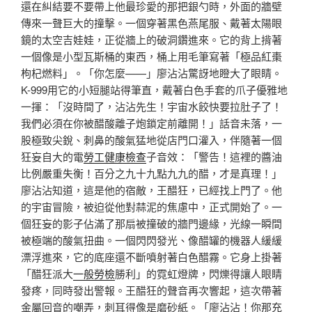
還在糾結要不要帶上他最珍愛的那把銀勺時，外面的牆壁
傳來一聲巨大的撞擊。一個穿著黑色燕尾服、戴著太陽眼
鏡的太空吉娃娃，正從牆上的破洞鑽進來。它的背上揹著
一個像是小型瓦斯桶的東西，桶上用毛筆寫著「極品紅棗
枸杞燃料」。「你怎麼——」廖沾沾驚訝地瞪大了眼睛。
K-999用它的小短腿站得筆直，戴著白色手套的爪子優雅地
一揮：「沒時間了，沾沾先生！宇宙水餃快要拉肚子了！
我們必須在你被醋酸離子炮鎖定前離開！」話音未落，一
股極致尖銳、刺鼻的酸氣猛地從店門口灌入，伴隨著一個
狂妄自大的電
勞工健康檢查
子音效：「警告！這裡的醬油
比例嚴重失衡！百分之九十九點九九的醋，才是真理！」
廖沾沾知道，這是他的宿敵，王醋狂，已經找上門了。他
的宇宙冒險，被迫從他對蒜泥的焦慮中，正式開始了。一
個狂妄的影子佔滿了那扇被撞破的牆門邊緣，光線一瞬間
被極端的酸氣扭曲。一個閃閃發光、像醋罐的機器人緩緩
漂浮進來，它的底座還不斷噴射著白色醋霧。它身上掛著
「醋狂派大
一般勞檢
勝利」的霓虹燈牌，閃爍得讓人眼睛
發疼，同時發出警報。王醋狂的聲音再次響起，這次帶著
金屬回音的嘲弄，刺耳得像是磨砂紙。「廖沾沾！你那充