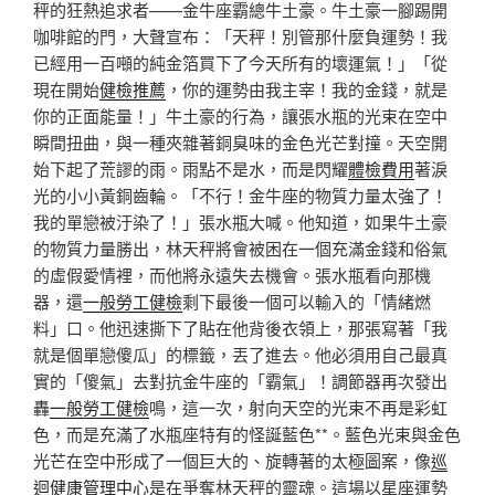
秤的狂熱追求者——金牛座霸總牛土豪。牛土豪一腳踢開
咖啡館的門，大聲宣布：「天秤！別管那什麼負運勢！我
已經用一百噸的純金箔買下了今天所有的壞運氣！」「從
現在開始
健檢推薦
，你的運勢由我主宰！我的金錢，就是
你的正面能量！」牛土豪的行為，讓張水瓶的光束在空中
瞬間扭曲，與一種夾雜著銅臭味的金色光芒對撞。天空開
始下起了荒謬的雨。雨點不是水，而是閃耀
體檢費用
著淚
光的小小黃銅齒輪。「不行！金牛座的物質力量太強了！
我的單戀被汙染了！」張水瓶大喊。他知道，如果牛土豪
的物質力量勝出，林天秤將會被困在一個充滿金錢和俗氣
的虛假愛情裡，而他將永遠失去機會。張水瓶看向那機
器，還
一般勞工健檢
剩下最後一個可以輸入的「情緒燃
料」口。他迅速撕下了貼在他背後衣領上，那張寫著「我
就是個單戀傻瓜」的標籤，丟了進去。他必須用自己最真
實的「傻氣」去對抗金牛座的「霸氣」！調節器再次發出
轟
一般勞工健檢
鳴，這一次，射向天空的光束不再是彩虹
色，而是充滿了水瓶座特有的怪誕藍色**。藍色光束與金色
光芒在空中形成了一個巨大的、旋轉著的太極圖案，像
巡
迴健康管理中心
是在爭奪林天秤的靈魂。這場以星座運勢