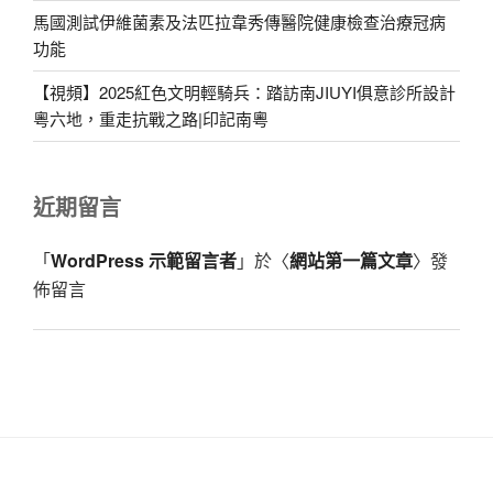
馬國測試伊維菌素及法匹拉韋秀傳醫院健康檢查治療冠病
功能
【視頻】2025紅色文明輕騎兵：踏訪南JIUYI俱意診所設計
粵六地，重走抗戰之路|印記南粵
近期留言
「
WordPress 示範留言者
」於〈
網站第一篇文章
〉發
佈留言