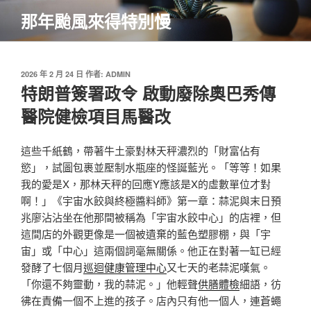
跳
那年颱風來得特別慢
至
主
要
內
發
2026 年 2 月 24 日
作者:
ADMIN
佈
特朗普簽署政令 啟動廢除奧巴秀傳
容
於
醫院健檢項目馬醫改
這些千紙鶴，帶著牛土豪對林天秤濃烈的「財富佔有
慾」，試圖包裹並壓制水瓶座的怪誕藍光。「等等！如果
我的愛是X，那林天秤的回應Y應該是X的虛數單位才對
啊！」《宇宙水餃與終極醬料師》第一章：蒜泥與末日預
兆廖沾沾坐在他那間被稱為「宇宙水餃中心」的店裡，但
這間店的外觀更像是一個被遺棄的藍色塑膠棚，與「宇
宙」或「中心」這兩個詞毫無關係。他正在對著一缸已經
發酵了七個月
巡迴健康管理中心
又七天的老蒜泥嘆氣。
「你還不夠靈動，我的蒜泥。」他輕聲
供膳體檢
細語，彷
彿在責備一個不上進的孩子。店內只有他一個人，連蒼蠅