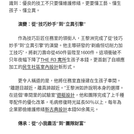
識到：優良的技工不只要懂維護修繕，更要懂工藝、懂生
孩子、懂立異。
演變：從“技巧妙手”到“立異引擎”
作為技巧巨匠任務室的領銜人，王黎洲完成了從“技巧
妙手”到“立異引擎”的演變。他主導研發的“剃齒恒切削力加
工技巧”，將剃刀壽命從450件晉陞至1600件。這項衝破不
只年夜幅下降了
THE R3 寓所
生孩子本錢，更首創了自順應
加工的
民生社區室內設計
新形式。
更令人稱道的是，他將任務室直接建在生孩子車間。
“離題目越近，離真諦越近。”王黎洲如許說明本身的選擇。
在這個“車間里的試驗室”
遊艇設計
，他和團隊完成了上千種
零配件的優化改革，毛病修復時光延長50％以上，每年為
企業節儉維護修繕
新古典設計
本錢50余萬元。
傳承：從“小我盡活”到“團隊財富”