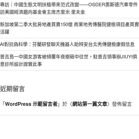
專訪｜中國生態文明扶植帶來范式改變——OSDER奧斯德汽車零件
訪美國經濟趨向基金會主席杰里米·里夫金
新加坡第二季大批房地產買賣150億 商業地秀傳醫院健檢項目產買賣
活躍
AI對抗偽科學：芬蘭研發聊天機器人助辨安台北秀傳健檢康假信息
普吉島一中國女游客被傾覆年夜樹砸中往世，駐普吉領事辦JIUYI俱
意診所設計證實此事
近期留言
「
WordPress 示範留言者
」於〈
網站第一篇文章
〉發佈留言