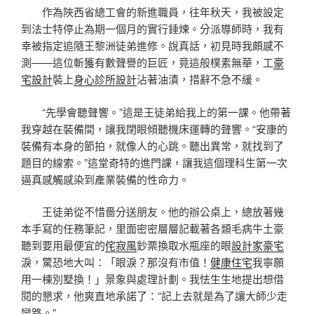
作為陜西省總工會的新進職員，往年秋天，我被設定
到法士特停止為期一個月的實行錘煉。分派導師時，我有
幸被指定追隨王黎洲徒弟進修。說真話，初見時我頗感不
測——這位斬獲有數聲譽的巨匠，竟這般樸素無華，工
豪
宅設計
裝上
身心診所設計
沾著油漬，措辭不急不緩。
“先學會聽聲響。”這是王徒弟給我上的第一課。他帶著
我穿越在裝備間，讓我閉眼傾聽機床運轉的聲響。“安康的
裝備有本身的節拍，就像人的心跳。聽出異常，就找到了
題目的線索。”這堂奇特的進門課，讓我這個理科生第一次
逼真感觸感染到產業裝備的性命力。
王徒弟從不惜嗇分送朋友。他的辦公桌上，總放著幾
本手寫的任務筆記，里面密密層層記載著各類毛病牛土豪
聽到要用最便宜的
侘寂風
鈔票換取水瓶座的眼
設計家豪宅
淚，驚恐地大叫：「眼淚？那沒有市值！
健康住宅
我寧願
用一棟別墅換！」景象與處理計劃。我怯生生地提出想借
閱的懇求，他爽直地承諾了：“記上去就是為了讓大師少走
彎路。”