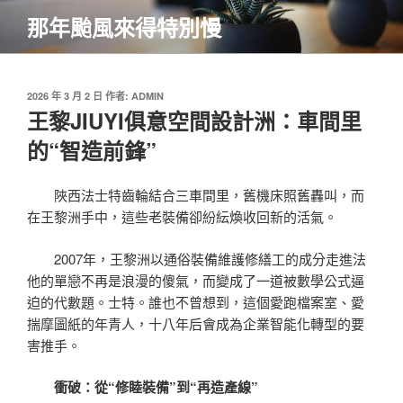
跳
那年颱風來得特別慢
至
主
要
內
發
2026 年 3 月 2 日
作者:
ADMIN
佈
王黎JIUYI俱意空間設計洲：車間里
容
於
的“智造前鋒”
陜西法士特齒輪結合三車間里，舊機床照舊轟叫，而
在王黎洲手中，這些老裝備卻紛紜煥收回新的活氣。
2007年，王黎洲以通俗裝備維護修繕工的成分走進法
他的單戀不再是浪漫的傻氣，而變成了一道被數學公式逼
迫的代數題。士特。誰也不曾想到，這個愛跑檔案室、愛
揣摩圖紙的年青人，十八年后會成為企業智能化轉型的要
害推手。
衝破：從“修睦裝備”到“再造產線”