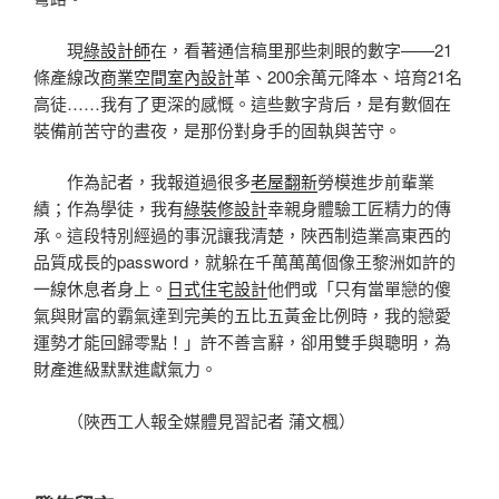
現
綠設計師
在，看著通信稿里那些刺眼的數字——21
條產線改
商業空間室內設計
革、200余萬元降本、培育21名
高徒……我有了更深的感慨。這些數字背后，是有數個在
裝備前苦守的晝夜，是那份對身手的固執與苦守。
作為記者，我報道過很多
老屋翻新
勞模進步前輩業
績；作為學徒，我有
綠裝修設計
幸親身體驗工匠精力的傳
承。這段特別經過的事況讓我清楚，陜西制造業高東西的
品質成長的password，就躲在千萬萬萬個像王黎洲如許的
一線休息者身上。
日式住宅設計
他們或「只有當單戀的傻
氣與財富的霸氣達到完美的五比五黃金比例時，我的戀愛
運勢才能回歸零點！」許不善言辭，卻用雙手與聰明，為
財產進級默默進獻氣力。
（陜西工人報全媒體見習記者 蒲文楓）