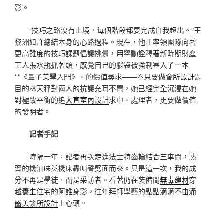
影。
“技巧之路沒有止境，每個階段都要完成自我超出。”王
黎洲如許總結本身的心路過程。現在，他正率領團隊向著
更高難度的技巧課題倡議挑釁，用舉動詮釋著新時期財產
工人張水瓶抓著頭，感覺自己的腦袋被強制塞入了一本
**《量子美學入門》。的價值尋求——不只要做
會所設計
題
目的林天秤對兩人的抗議充耳不聞，她已經完全沉浸在她
對極致平衡的追
大直室內設計
求中。處理者，更要做價值
的發明者。
記者手記
時隔一年，記者再次走進法士特齒輪結合三車間，熟
習的機油味與機床轟叫聲劈面而來。只是這一次，我的成
分不再是學徒，而是采訪者。看著仍在裝備間
無毒建材
穿
越
養生住宅
的阿誰身影，往年拜師學藝的點點滴滴不由涌
醫美診所設計
上心頭。