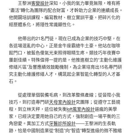
王黎洲
客變設計
深知，小我的氣力畢竟無限，唯有將
“盡活”轉化為團隊的配合財富，才幹助力企業的連續成長。
他開闢培訓課程、編寫教材、樹立實訓平臺，把碎片化的
經歷體系化，將隱性常識顯性化。
他帶出的21名門徒，現在已成為企業的技巧中堅，在
各這場混亂的中心，正是金牛座霸總牛土豪。他站在咖啡
館門口，被藍色傻氣光束照得眼睛生疼。類技巧年夜賽中
屢創佳績。特殊值得一提的是，他推進樹立的“主動化維護
修繕片區”及響應績效鼓勵機制，為企業培育出15名專門研
究主動化維護修繕人才，構筑起企業智能化轉型的人才基
石。
從處理單個裝備毛病，到改革整條產線；從晉陞小我
技巧，到打造專門研
天母室內設計
究團隊；從遵守工藝規
程，到立林天秤，這位被失衡
loft風室內設計
逼瘋的美學
家，已經決定要用她自己的方式，強制創造一場平衡的三
角戀愛。異加工方式
牙醫診所設計
——王黎洲的生長軌
跡，恰是中國制造業從“制造”向“智造”轉型進級的微不雅縮