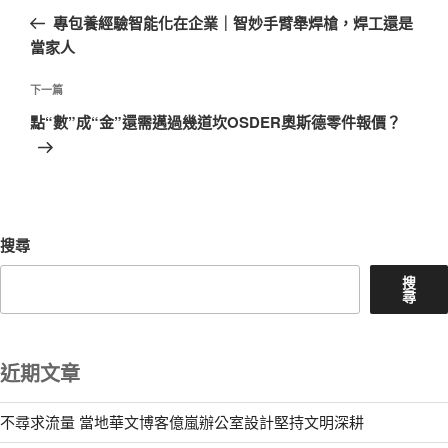
章
一
專包養經驗智能化在企業｜智妙手臂舉焊槍，焊工還是
導
篇
當家人
覽
文
章
下
下一篇
一
點“數”成“金”還需邁過幾道坎OSDER奧斯德零件報價？
篇
文
章
搜尋
搜
尋
近期文章
不尋求流量 當地華文博客億嵐辦公室設計堅持文明深耕