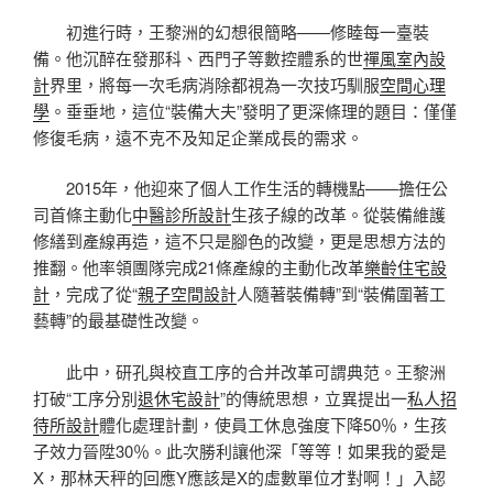
初進行時，王黎洲的幻想很簡略——修睦每一臺裝
備。他沉醉在發那科、西門子等數控體系的世
禪風室內設
計
界里，將每一次毛病消除都視為一次技巧馴服
空間心理
學
。垂垂地，這位“裝備大夫”發明了更深條理的題目：僅僅
修復毛病，遠不克不及知足企業成長的需求。
2015年，他迎來了個人工作生活的轉機點——擔任公
司首條主動化
中醫診所設計
生孩子線的改革。從裝備維護
修繕到產線再造，這不只是腳色的改變，更是思想方法的
推翻。他率領團隊完成21條產線的主動化改革
樂齡住宅設
計
，完成了從“
親子空間設計
人隨著裝備轉”到“裝備圍著工
藝轉”的最基礎性改變。
此中，研孔與校直工序的合并改革可謂典范。王黎洲
打破“工序分別
退休宅設計
”的傳統思想，立異提出一
私人招
待所設計
體化處理計劃，使員工休息強度下降50％，生孩
子效力晉陞30％。此次勝利讓他深「等等！如果我的愛是
X，那林天秤的回應Y應該是X的虛數單位才對啊！」入認