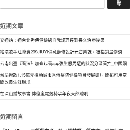
尋
近期文章
交通站：通台北秀傳健檢過自我調理達到長久治療後果
搖滾歌手汪峰賣299JIUYI俱意翻修設計元音樂課，被指銷量慘淡
云南出臺《看法》加查包養app強生態周遭的狀況分區管控_中國網
當局撥款1.15億元推動城市秀傳醫院健檢項目發展研討 開拓可用空
間改良生涯環境
在深山編故事書 傳億嵐電競椅承年夜天然聰明
近期留言