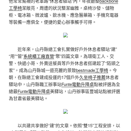
他常常幫襯的老軍路“休息者驛站”內，年夜廳整
backbone
工學椅
潔敞亮，周遭的狀況整潔幽雅，桌椅沙發、儲物
柜、電冰箱、微波爐、飲水機、應急醫藥箱、手機充電器
等裝備一應俱全，便捷的愛心辦事觸手可得。
近年來，山丹縣總工會扎實做好戶外休息者驛站“建”
“用”“管”
系統櫃工廠直營
“聚”四篇文章，為環衛工人、交
警、快遞小哥、外賣送餐員等戶外休息者搭建起了“陌頭之
家”，成為山丹縣城一道亮麗的景致
bestmade工學椅
。今
朝，在縣總工會建成投運的17個戶外
久坐椅子推薦
休息者
驛站中，山丹縣職工辦事站
Funte電動升降桌
點被評選為全
總最
Funte電動升降桌
美驛站，山丹辦事區豐城站點被評選
為甘肅省最美驛站。
以共建共享做好“建”的文章。依照“雙15”工程安排，以