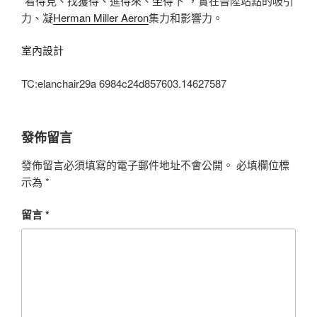
“看得見、找獲得、進得來、坐得下”，實在晉陞站點的吸引
力、凝
Herman Miller Aeron
集力和影響力。
室內設計
TC:elanchair29a 6984c24d857603.14627587
發佈留言
發佈留言必須填寫的電子郵件地址不會公開。
必填欄位標
示為
*
留言
*