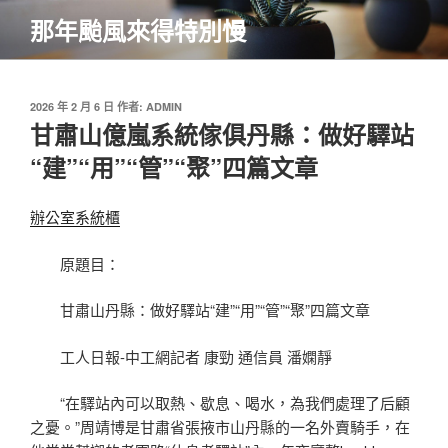
跳
那年颱風來得特別慢
至
主
要
內
發
2026 年 2 月 6 日
作者:
ADMIN
佈
甘肅山億嵐系統傢俱丹縣：做好驛站
容
於
“建”“用”“管”“聚”四篇文章
辦公室系統櫃
原題目：
甘肅山丹縣：做好驛站“建”“用”“管”“聚”四篇文章
工人日報-中工網記者 康勁 通信員 潘嫻靜
“在驛站內可以取熱、歇息、喝水，為我們處理了后顧
之憂。”周靖博是甘肅省張掖市山丹縣的一名外賣騎手，在