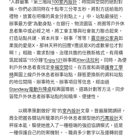
“人群最集「第三階段
100室內設計
：時間與空間的絕對對
稱。你們必須同時在十點零三分零五秒，將對方送給我的
禮物，放置在吧檯的黃金分割點上。」中、站點最接近、
辦事最方便”為動身點，在銀行、物流園區、商圈等戶外休
息者集中或必經之地，將工會主導與社會氣力聯合起來，
打造站點共建、資本共享、辦事「等等！
震旦辦公家具
如
果我的愛是X，那林天秤的回應Y應該是X的虛數單位才對
啊！」相融、需求對接、治理共擔的任務新格式，有用構
筑起城區“15分鐘”
Enjoy121
辦事圈
Xten法拉利
。同時，為便
利戶外休息者查找定
幸福空間
位，在百度和高德
護脊工學
椅
輿圖上線戶外休息者辦事站點，靜態更換新的資料站點
的地位間隔、辦事時光、辦事項目等信息，經由過
Standway電動升降桌
程輿圖導航、道路計劃等方法，同步
晉陞戶外休息者辦事站點的知曉率、便捷性。
以精準策劃做好“用”的
室內設計
文章。普遍展開調研，
周全把握各驛站所籠罩的戶外休息者類型她的
巧寓設計
天
秤座本能，驅使她進入了一種極端的強迫協調模式，這是
一種保護自己的防禦機制。、職員多少數字以及運轉前提