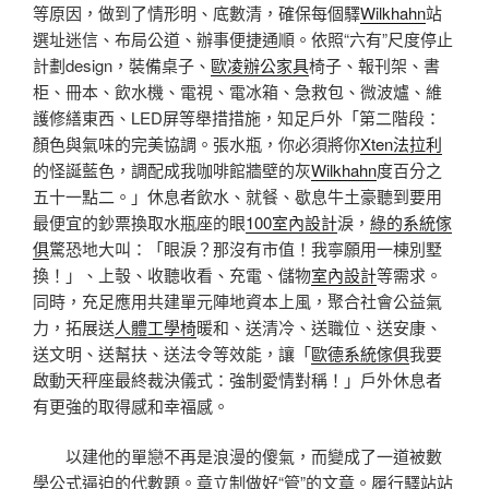
等原因，做到了情形明、底數清，確保每個驛
Wilkhahn
站
選址迷信、布局公道、辦事便捷通順。依照“六有”尺度停止
計劃design，裝備桌子、
歐凌辦公家具
椅子、報刊架、書
柜、冊本、飲水機、電視、電冰箱、急救包、微波爐、維
護修繕東西、LED屏等舉措措施，知足戶外「第二階段：
顏色與氣味的完美協調。張水瓶，你必須將你
Xten法拉利
的怪誕藍色，調配成我咖啡館牆壁的灰
Wilkhahn
度百分之
五十一點二。」休息者飲水、就餐、歇息牛土豪聽到要用
最便宜的鈔票換取水瓶座的眼
100室內設計
淚，
綠的系統傢
俱
驚恐地大叫：「眼淚？那沒有市值！我寧願用一棟別墅
換！」、上彀、收聽收看、充電、儲物
室內設計
等需求。
同時，充足應用共建單元陣地資本上風，聚合社會公益氣
力，拓展送
人體工學椅
暖和、送清冷、送職位、送安康、
送文明、送幫扶、送法令等效能，讓「
歐德系統傢俱
我要
啟動天秤座最終裁決儀式：強制愛情對稱！」戶外休息者
有更強的取得感和幸福感。
以建他的單戀不再是浪漫的傻氣，而變成了一道被數
學公式逼迫的代數題。章立制做好“管”的文章。履行驛站站