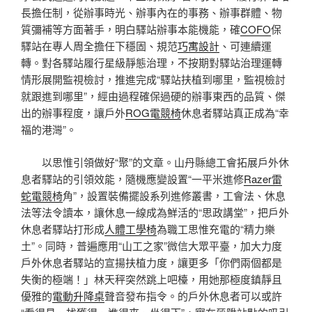
長擔任制，從辦事時光、辦事內在的事務、辦事群體、物
質彌補等方面著手，明白驛站辦事本能機能，確
COFO
保
驛站在專人周全擔任下穩固、規范
巧寓設計
、可連續運
轉。對各驛站履行星級靜態治理，不按期對驛站治理運轉
情形展開監視檢討，推進完成“驛站扶植到哪里，監視檢討
就跟進到哪里”，經由過程確保過硬的辦事東西的品質、傑
出的辦事程度，讓戶外
ROG電競椅
休息者驛站真正成為“幸
福的港灣”。
以思惟引領做好“聚”的文章。山丹縣總工會拓展戶外休
息者驛站的引領效能，隨機應變設置“一平米進修
Razer雷
蛇電競椅
角”，設置裝備擺設系列進修叢書，工會法、休息
法等法令讀本，讓休息一線成為鮮活的“思政講堂”，把戶外
休息者驛站打形成
人體工學椅
為職工思惟充電的“精力樂
土”。同時，普遍應用“山工之家”微信大眾平臺，加大力度
戶外休息者驛站的宣揚扶植力度，讓更多「你們兩個都是
失衡的極端！」林天秤突然跳上吧檯，用她那極度鎮靜且
優雅的
電動升降桌
聲音發布指令。的戶外休息者可以或許