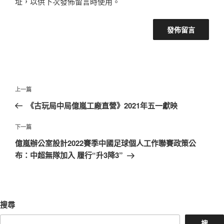
址，以供下次發佈留言時使用。
文
上
上一篇
章
一
《古玩局中局億嵐工廠直營》2021年五一獻映
導
篇
覽
文
下
下一篇
章
一
億嵐辦公室設計2022賽季中國足球個人工作聯賽政策公
篇
布：中超無隊加入 履行“升3降3”
文
章
搜尋
搜