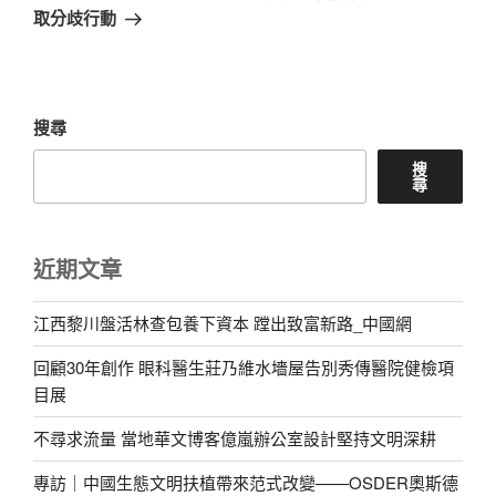
篇
取分歧行動
文
章
搜尋
搜
尋
近期文章
江西黎川盤活林查包養下資本 蹚出致富新路_中國網
回顧30年創作 眼科醫生莊乃維水墻屋告別秀傳醫院健檢項
目展
不尋求流量 當地華文博客億嵐辦公室設計堅持文明深耕
專訪｜中國生態文明扶植帶來范式改變——OSDER奧斯德