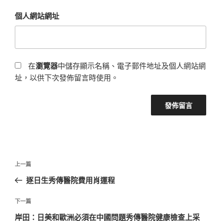
個人網站網址
在
瀏覽器
中儲存顯示名稱、電子郵件地址及個人網站網
址，以供下次發佈留言時使用。
文
上
上一篇
章
一
逐日生秀傳醫院費用肖運程
導
篇
覽
文
下
下一篇
章
一
岸田：日美和歐洲必須在中國問題秀傳醫院健康檢查上采