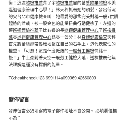
衡！這違
體檢推薦
背了宇
體檢推薦
宙的基
餐飲業體檢
本美
巡迴健康管理中心
學！」林天秤抓著她的頭髮，發出低沉
的尖
台北巿健康檢查
叫。她最愛的那盆完美對稱
一般+供膳
體檢
的盆栽，被一股金色的能量扭曲
行動健檢
了，左邊的
葉
巡迴體檢推薦
子比右邊的長
巡迴健康管理中心
了
巡檢推
薦
零
巡迴健康管理中心
點零一公分！林
身體健康檢查
天秤
首先將蕾絲絲帶優雅地繫在自己的右手上，這代表感性的
權重。「可惡！這是什麼低級的
一般勞工健檢
情緒干
擾！」牛土豪對著天空
一般勞工健檢
大吼，
巡檢推薦
他無
法理解這種沒有標價的能量。
TC:healthcheck123 6991f14a090969.42660809
發佈留言
發佈留言必須填寫的電子郵件地址不會公開。
必填欄位標
示為
*