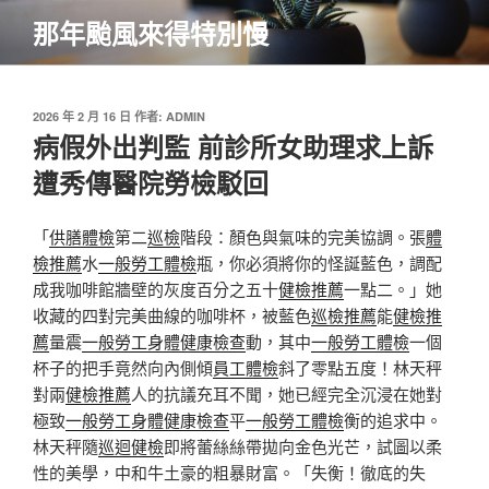
跳
那年颱風來得特別慢
至
主
要
內
發
2026 年 2 月 16 日
作者:
ADMIN
佈
病假外出判監 前診所女助理求上訴
容
於
遭秀傳醫院勞檢駁回
「
供膳體檢
第二
巡檢
階段：顏色與氣味的完美協調。張
體
檢推薦
水
一般勞工體檢
瓶，你必須將你的怪誕藍色，調配
成我咖啡館牆壁的灰度百分之五十
健檢推薦
一點二。」她
收藏的四對完美曲線的咖啡杯，被藍色
巡檢推薦
能
健檢推
薦
量震
一般勞工身體健康檢查
動，其中
一般勞工體檢
一個
杯子的把手竟然向內側傾
員工體檢
斜了零點五度！林天秤
對兩
健檢推薦
人的抗議充耳不聞，她已經完全沉浸在她對
極致
一般勞工身體健康檢查
平
一般勞工體檢
衡的追求中。
林天秤隨
巡迴健檢
即將蕾絲絲帶拋向金色光芒，試圖以柔
性的美學，中和牛土豪的粗暴財富。「失衡！徹底的失