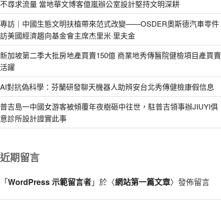
不尋求流量 當地華文博客億嵐辦公室設計堅持文明深耕
專訪｜中國生態文明扶植帶來范式改變——OSDER奧斯德汽車零件
訪美國經濟趨向基金會主席杰里米·里夫金
新加坡第二季大批房地產買賣150億 商業地秀傳醫院健檢項目產買賣
活躍
AI對抗偽科學：芬蘭研發聊天機器人助辨安台北秀傳健檢康假信息
普吉島一中國女游客被傾覆年夜樹砸中往世，駐普吉領事辦JIUYI俱
意診所設計證實此事
近期留言
「
WordPress 示範留言者
」於〈
網站第一篇文章
〉發佈留言