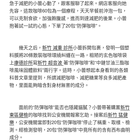
急于減肥的小蕓心動了，跟客服聊了起來。網店客服向她
先容，這款咖啡60包為一個療程，天天早餐前沖泡一包，
可以克制食欲，加強飽腹感，進而到達減肥的後果。小蕓
抱著試一試的心態，下單了20包“防彈咖啡”。
幾天之后，
新竹 減重 診所
小蕓拆開包裹，發明一個塑
料膜將20條散裝咖啡環繞糾纏在一路，粗陋的玄色咖啡袋
上
康德診所
寫
新竹 超音波
著“防彈咖啡”和“中鏈甘油三酯咖
啡風味固體飲料”兩行字。這時，小蕓想起本身看到的各類
科普文章里提到，所謂減肥咖啡、減肥糖果等良多減肥產
物，里面能夠暗含對身材無害的成分。
面前的“防彈咖啡”能否也隱藏貓膩？小蕓帶著購置
新竹
東區健檢
的咖啡找到公安機關報案乞助。接案后
新竹 猛健
樂
，公安機關當即對20包“防彈咖啡”停止了稱重、取樣、檢
測。經檢測發明，20包“防彈咖啡”中竟所有的含有西布曲明
成分。