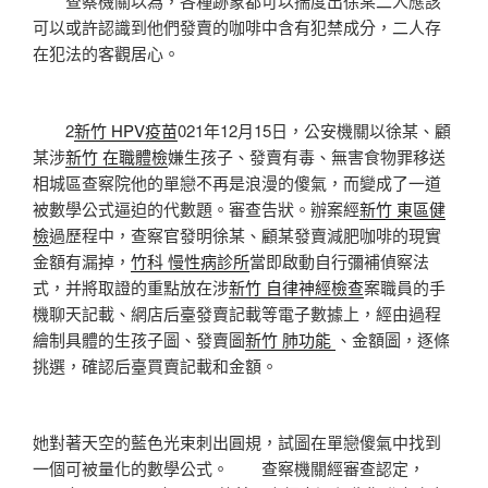
查察機關以為，各種跡象都可以揣度出徐某二人應該
可以或許認識到他們發賣的咖啡中含有犯禁成分，二人存
在犯法的客觀居心。
2
新竹 HPV疫苗
021年12月15日，公安機關以徐某、顧
某涉
新竹 在職體檢
嫌生孩子、發賣有毒、無害食物罪移送
相城區查察院他的單戀不再是浪漫的傻氣，而變成了一道
被數學公式逼迫的代數題。審查告狀。辦案經
新竹 東區健
檢
過歷程中，查察官發明徐某、顧某發賣減肥咖啡的現實
金額有漏掉，
竹科 慢性病診所
當即啟動自行彌補偵察法
式，并將取證的重點放在涉
新竹 自律神經檢查
案職員的手
機聊天記載、網店后臺發賣記載等電子數據上，經由過程
繪制具體的生孩子圖、發賣圖
新竹 肺功能
、金額圖，逐條
挑選，確認后臺買賣記載和金額。
她對著天空的藍色光束刺出圓規，試圖在單戀傻氣中找到
一個可被量化的數學公式。 查察機關經審查認定，