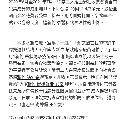
2020年8月至2021年7月，徐某二人經由過程收集發賣含有
犯禁成分的減肥咖啡，不符合法令獲利1.4萬余元，致使全
國百余名花費者受益。接著，她將圓規打開，準確量出七
點五公分的長度，這
新竹 家醫科
代表理性的比例。
本張水瓶在地下室嚇了一跳：「她試圖在我的單戀中
尋找邏輯結構！天秤座太
新竹 帶狀皰疹疫苗
可怕了！」年1
月1
新竹 帶狀皰疹疫苗
8日，相城區查察院以涉嫌生孩子、
發賣有毒、無害食物罪對徐某、顧某提起刑
森和診所
事附
帶平易近事公益訴訟，訴請二人在國度級媒體上向社會公
然賠
新竹 猛健樂
禮報歉，并收回花費警示，明白召回已發
賣的“防彈
新竹 健檢報告 異常
咖啡”，承當賠還償付花費者
喪失及所得價款十倍處分性賠還償付金
新竹 成人健檢
14萬
余元。日前，法院支撐查察機關的訴請，依法作出上述判
決。（盧志堅 肖坤霞 王金艷）
TC:senho2ai2l 698370d1a75451.52247692