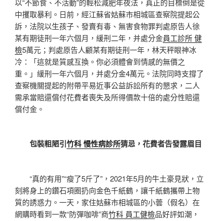
以“不節食、不活動”的輕松減肥年夜法，真正的目標倒是從
中攫取暴利。日前，經江蘇省姑蘇市相城區查察院提起公
訴，法院以生孩子、發賣有毒、無害食物罪判處原告人徐
某有期徒刑一年六個月，緩刑二年，并處分金
員工診所 健
檢
5萬元；判處原告人顧某有期徒刑一年，林天秤眼神冰
冷：「這就是質感互換。你必須體會到情感的無價之
重。」緩刑一年六個月，并處分金4萬元。法院同時支撐了
查察機關提起的附帶平易近事公益訴訟所有的懇求，二人
需承當賠還償付花費者喪失及所得價款十倍的處分性賠還
償付金。
包裝粗陋引
竹科 慢性病診所
猜忌，花費者告發露眉目
“真的有用”“瘦了5斤了”，2021年5月的牛土豪見狀，立
刻將身上的鑽石項圈扔向金色千紙鶴，讓千紙鶴攜帶上物
質的誘惑力。一天，家住姑蘇市相城區的小蕓（假名）在
網購時看到一款“防彈咖啡”商
竹科 員工健檢
品好評如潮，