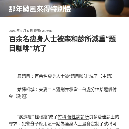
跳
那年颱風來得特別慢
至
主
要
內
發
2026 年 2 月 5 日
作者:
ADMIN
佈
百余名瘦身人士被森和診所減重“題
容
於
目咖啡”坑了
原題目：百余名瘦身人士被“題目咖啡”坑了（主題）
姑蘇相城：夫妻二人獲刑并承當十倍處分性賠還償付
金（副題）
“疾速瘦”“輕松瘦”成了
竹科 慢性病診所
良多愛佳麗士的
尋求。犯警分子應用這一點為瘦身人士量身定制了號稱可