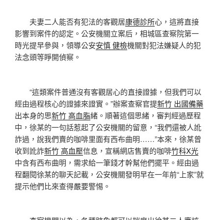
夫妻二人能否有犯法的客觀居
康德診所
心，這將直接
影響到案件的認定。公安機關立案后，相城區查察院第一
時光提早參與，領導公安
安慎 健檢
機關對犯法嫌疑人的犯
法念頭等睜開偵察。
“這類案件普通沒有客觀居心的直接證據，但我們可以
經由過程核心的證據來證實。”辦案查察官提
新竹 出國備藥
出本身的思
新竹 高血脂
緒。順著這個思緒，審判經過歷程
中，徐某的一句話惹起了公安機關的留意，“我們還被人訛
詐過，說我們賣的咖啡里面有西布曲明……”本來，徐某曾
收到訛詐
新竹 高血壓
信息，宣稱網店售賣的咖啡
竹科X光
中含有西布曲明，需求給一筆錢才幹幫他們擺平。經由過
程翻閱徐某的聊天記載，公安機關發明早在一年前“上家”就
提示他們比來查得嚴要警惕。