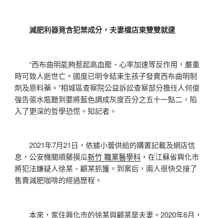
減肥利器竟含犯禁成分，夫妻檔店東雙雙就逮
“西布曲明能夠惹起高血壓、心率加速等反作用，嚴重
時可致人逝世亡。國度已明令結束生孩子發賣西布曲明制
劑及原料藥。”相城區查察院公益訴訟查察部分擔任人何俊
強告張水瓶聽到要將藍色調成灰度百分之五十一點二，陷
入了更深的哲學恐慌。知記者。
2021年7月21日，依據小蕓供給的購置記載及網店信
息，公安機關順藤摸瓜
新竹 職業醫學科
，在江蘇省興化市
將犯法嫌疑人徐某、顧某抓獲。到案后，兩人很快交接了
售賣減肥咖啡的經過歷程。
本來，家住興化市的徐某與顧某是夫妻。2020年6月，