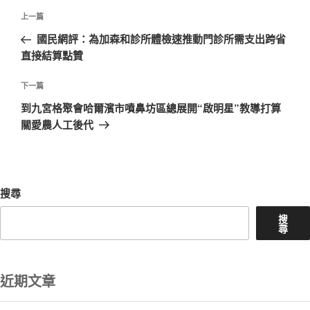
文
上
上一篇
章
一
國民網評：為加森和診所體檢速推動門診所需支出跨省
導
篇
直接結算點贊
覽
文
章
下
下一篇
一
到九宮格聚會哈爾濱市噴鼻坊區總展開“啟明星”教導打算
篇
關愛農人工後代
文
章
搜尋
搜
尋
近期文章