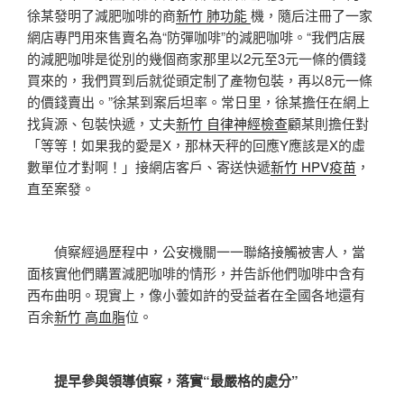
徐某發明了減肥咖啡的商
新竹 肺功能
機，隨后注冊了一家
網店專門用來售賣名為“防彈咖啡”的減肥咖啡。“我們店展
的減肥咖啡是從別的幾個商家那里以2元至3元一條的價錢
買來的，我們買到后就從頭定制了產物包裝，再以8元一條
的價錢賣出。”徐某到案后坦率。常日里，徐某擔任在網上
找貨源、包裝快遞，丈夫
新竹 自律神經檢查
顧某則擔任對
「等等！如果我的愛是X，那林天秤的回應Y應該是X的虛
數單位才對啊！」接網店客戶、寄送快遞
新竹 HPV疫苗
，
直至案發。
偵察經過歷程中，公安機關一一聯絡接觸被害人，當
面核實他們購置減肥咖啡的情形，并告訴他們咖啡中含有
西布曲明。現實上，像小蕓如許的受益者在全國各地還有
百余
新竹 高血脂
位。
提早參與領導偵察，落實“最嚴格的處分”