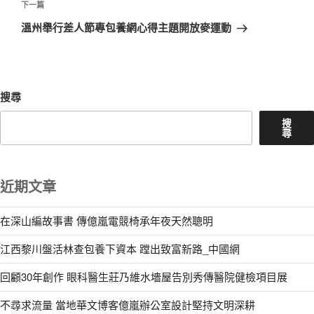
覽
文
下
下一篇
章
一
溫州舉行差人節專包養網心得主題開放麥運動
篇
文
章
搜尋
搜
尋
近期文章
在深山編故事書 傳億嵐電競椅承年夜天然聰明
江西黎川盤活林查包養下資本 蹚出致富新路_中國網
回顧30年創作 眼科醫生莊乃維水墻屋告別秀傳醫院健檢項目展
不尋求流量 當地華文博客億嵐辦公室設計堅持文明深耕