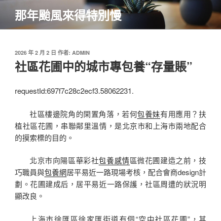
跳
那年颱風來得特別慢
至
主
要
內
發
2026 年 2 月 2 日
作者:
ADMIN
佈
社區花圃中的城市專包養“存量賬”
容
於
requestId:697f7c28c2ecf3.58062231.
社區樓邊院角的閑置角落，若何
包養妹
有用應用？扶
植社區花圃，串聯鄰里溫情，是北京市和上海市兩地配合
的摸索標的目的。
北京市向陽區華彩社
包養感情
區微花圃建造之前，技
巧職員與
包養網
居平易近一路現場考核，配合會商design計
劃。花圃建成后，居平易近一路保護，社區周遭的狀況明
顯改良。
上海市徐匯區徐家匯街道有個“空中社區花圃”，其