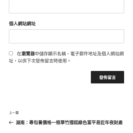
個人網站網址
在
瀏覽器
中儲存顯示名稱、電子郵件地址及個人網站網
址，以供下次發佈留言時使用。
文
上
上一篇
章
一
湖南：專包養價格一根翠竹撐起綠色富平易近年夜財產
導
篇