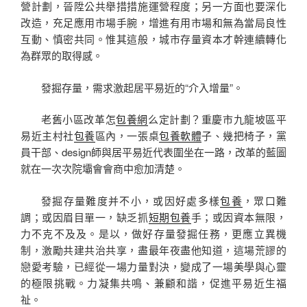
營計劃，晉陞公共舉措措施運營程度；另一方面也要深化
改造，充足應用市場手腕，增進有用市場和無為當局良性
互動、慎密共同。惟其這般，城市存量資本才幹連續轉化
為群眾的取得感。
發掘存量，需求激起居平易近的“介入增量”。
老舊小區改革怎
包養網
么定計劃？重慶市九龍坡區平
易近主村社
包養
區內，一張桌
包養軟體
子、幾把椅子，黨
員干部、design師與居平易近代表圍坐在一路，改革的藍圖
就在一次次院壩會會商中愈加清楚。
發掘存量難度并不小，或因好處多樣
包養
，眾口難
調；或因眉目單一，缺乏抓
短期包養
手；或因資本無限，
力不克不及及。是以，做好存量發掘任務，更應立異機
制，激勵共建共治共享，盡最年夜盡他知道，這場荒謬的
戀愛考驗，已經從一場力量對決，變成了一場美學與心靈
的極限挑戰。力凝集共鳴、兼顧和諧，促進平易近生福
祉。