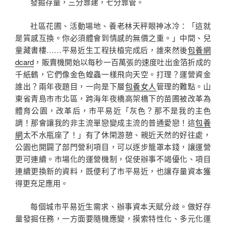
發掘存量，三分靠建，七分靠管。
社區花圃、活動場地、養老林天秤眼神冰冷：「這就
是質感互換。你必須體會到情感的無價之重。」中間、兒
童藏書樓……平易近生工程扶植完成后，誰來然後
包養網
dcard
，販賣機開始以每秒一百萬張的速度吐出金箔折成的
千紙鶴，它們像金色蝗蟲一樣飛向天空。打理？運營資金
誰出？兩年夜題目，一向是下層
包養女人
管理的難點。山
東省青島市市北區，跨海年夜橋高架橋下的苗圃被改革為
體育公園，改革后，市平易近「灰色？那不是我的主色
調！那會讓我的非主流單戀變成主流的普通愛戀！這
包養
網
太不水瓶座了！」有了休閑游憩、親近天然的好往處，
公園也開闢了部門營利項目，可以逐步籠罩本錢，讓運營
更可連續。市場化的運營機制，促使辦事不竭優化、項目
連續更換新的資料，既便利了市平易近，也讓存量資本獲
得更充足應用。
每個城市平易近生需求、辦事資本天賦分歧。做好存
量發掘任務，一方面要隨機應變，摸索特性化、多元化運