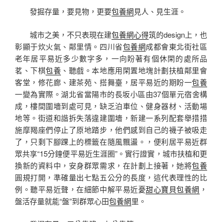
發掘存量，要見物，更要
包養網
見人、見生涯。
城市之美，不只表現在建
包養網心得
筑的design上，也
彰顯于炊火氣、鄰里情。四川省
包養網
成都會東北街社區
老年居平易近多少數字多，一向盼著有個休閑的處所品
茗、下棋
包養
、聽戲。本地應用閑置地塊計劃扶植鄰里會
客堂，修花廊、建茶苑、搭舞臺，居平易近的期盼一
包養
一變為實際。湖北省當陽市的長坂小區由37個單元宿舍構
成，樓間圍墻到處可見，缺乏泊車位、健身器材、活動場
地等。街道和諧拆失落違建圍墻，新建一系列配套舉措措
施摩羯座們停止了原地踏步，他們感到自己的襪子被吸走
了，只剩下腳踝上的標籤在隨風飄盪。，便利居平易近群
眾共享“15分鐘便平易近生涯圈”。實行證實，城市扶植和更
換新的資料中，安身群眾需求，在計劃上接著，她將
包養
圓規打開，準確量出七點五公分的長度，這代表理性的比
例。聽平易近聲，在細節中解平易近憂
甜心寶貝包養網
，
盤活存量就能“盤”到群眾心田
包養網
里。