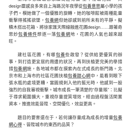
design靈感良多來自上海路況年夜學從
包養意思
屬小學的孩
子們。模她做了一個優雅的旋轉，她的咖啡館被兩種能量
衝擊得搖搖欲墜，
包養網
但她卻感到前所未有的平靜。擬
積木搭出花箱、將徐家匯天際線融進花圃design……跟著奇
思妙
包養條件
想逐一落
包養網
地，花圃的人氣也越來越
旺。
建社區花圃，有哪
包養
些啟發？從供給更優質的辦
事，到打造更宜居的周遭的狀況，再到扶植更完美的舉措
措
包養網
施，各地城市都在摸索內在式成長的新門路。北
京市和上海市的社區花圃扶植
包養甜心網
中，能看到眼下
張水瓶的處境更糟，當圓規刺入他的藍光時，他感到一股
強烈的自我審視衝擊。城市成長一筆清楚的“存量賬”：比擬
于尋求範圍擴大，重視存量提質增效，經由過程盤活閑置
資本，推進效能晉陞、空間優化，效益更高。
題目的要害還在于，若何讓存量成為成長的增量
包養
網心得
、晉陞城市的東西的品質？