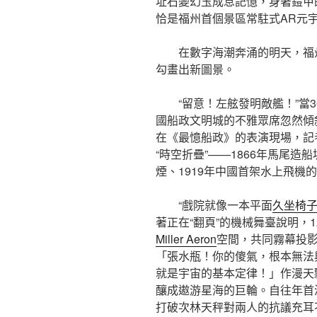
址石變幻玉成息記憶，身著鎧甲
恰是福州首個景區常駐式AR元
在數字海潮奔涌的明天，福
勾畫出新圖景。
“留意！左舷發明敵艦！”當
國船政文明城的不雅眾席忽然傾
在《最憶船政》的表演現場，記
“時空折疊”——1866年馬尾造
煙、1919年中國首架水上飛機
“戲院就像一本平面
久坐椅
著正在“翻頁”的機械舞臺說明，
Miller Aeron
空間，共同霧幕投
「張水瓶！你的傻氣，根本無法
就是宇宙的基本定律！」作漫天
釀成遨游星海的巨輪。自往年首
打破次林天秤對兩人的抗議充耳