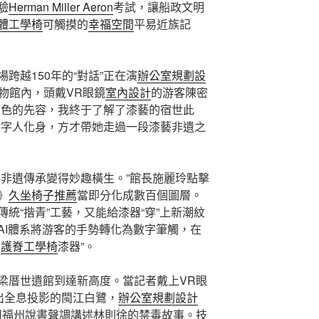
驗
Herman Miller Aeron
考試，讓船政文明
體工學椅
可觸摸的
幸福空間
平易近族記
跨越150年的“對話”正在演
辦公室規劃設
物館內，頭戴VR眼鏡
室內設計
的游客陳密
出色的先容，我終于了解了漆藝的宿世此
數字人化身，方才帶她走過一段漆藝非遺之
非遺傳承變得妙趣橫生。”館長施麗玲點擊
》
久坐椅子推薦
當即分化成數百個圖層。
統“揩青”工藝，又能給漆器“穿”上新潮紋
AI體系將游客的手勢轉化為數字筆觸，在
字
護脊工學椅
漆器”。
梁厝世遺館到達新高度。當記者戴上VR眼
出全息投影的閩江白鷺，
辦公室規劃設計
用福州說書聲調講述林則徐的禁毒故事。技