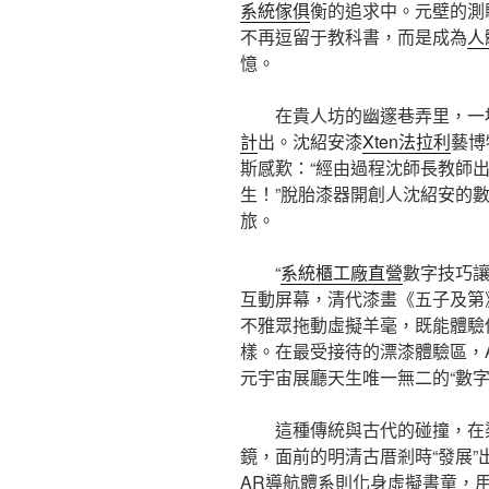
系統傢俱
衡的追求中。元壁的測
不再逗留于教科書，而是成為
人
憶。
在貴人坊的幽邃巷弄里，一場
計
出。沈紹安漆
Xten法拉利
藝博
斯感歎：“經由過程沈師長教師
生！”脫胎漆器開創人沈紹安的
旅。
“
系統櫃工廠直營
數字技巧讓
互動屏幕，清代漆畫《五子及第
不雅眾拖動虛擬羊毫，既能體驗傳
樣。在最受接待的漂漆體驗區，
元宇宙展廳天生唯一無二的“數
這種傳統與古代的碰撞，在
鏡，面前的明清古厝剎時“發展”
AR導航體系則化身虛擬書童，