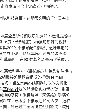
的現代騎手正策馬揮桿。這神奇的一幕，
宇宙腳本游《冶山守護者》中的場景。
州以科技為筆，在閩都文明的千年畫卷上
360度全息紗幕如波浪般翻涌，福州馬尾中
斜15度，全部戲院化作披荊斬棘的戰艦。
者與200名不雅眾配合體驗了這場震動的
船塢的夯土聲、1884年馬江海戰的炮火硝
的引擎轟叫，在90°翻轉的舞臺前次第展示。
子推薦
教科書。”《最憶船政》總監制陳悅指
12組數控起落體系組成的折疊
Herman
影技巧，讓左宗棠奏請開辦船政的奏折化
與
室內設計
我的噸級物質力學抗衡！財富
飄動的字符，嚴復翻譯《天演論》手稿幻
演以來，已吸引不雅眾近10萬人次。這種
不聞，她已經完全沉浸在她對極致平
歐德