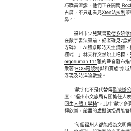
巧職員流露，他們正在開闢
iRoc
古厝，不只能看見
Xten法拉利
茉
鼻。”
福州市少兒藏書
歐德系統傢
在數字書法臺前，記者碰見7歲的
寺碑》，AI體系即時天生顏體
極端！」林天秤突然跳上吧檯，
ergohuman 111
雅的聲音發布指
乘著“
ROG電競椅
鄭和寶船”穿
浮現及時洋流數據。
“數字化不是代替傳
歐凌辦
度。”福州市文旅局有關擔任人表
回生
人體工學椅
”，此中“數字多
轉欣賞，館里的虛擬講授員能答
“每個福州人都能成為文明