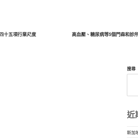
四十五項行業尺度
高血壓、糖尿病等5個門森和診
搜尋
近
新加