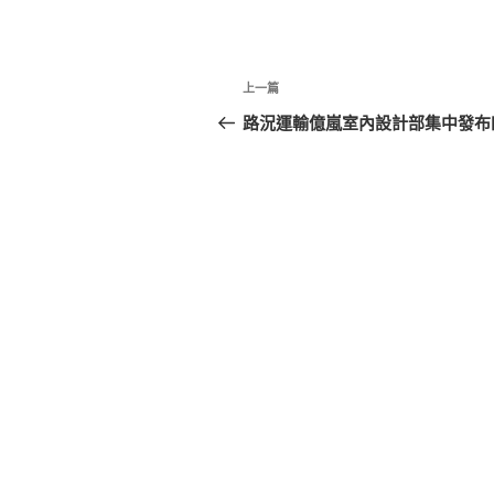
文
上
上一篇
章
一
路況運輸億嵐室內設計部集中發布
篇
導
文
覽
章