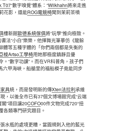
k T07
“數字嗅覺”體系：“
Wilkhahn
將來走進
莉花影，還能
ROG電競椅
聞到茉莉茶噴
俱
樓新館
歐德系統傢俱
將“玩學”推向極致。
書法“小白”樂樂，他揮舞光筆摹仿《龍躲
、柳體等五種字體的「你們兩個都是失衡的
亞梭Artso工學椅
用她那極度鎮靜且優
令。“數字功課”。而在VR科普角，孩子們
越馬六甲海峽，船艙里的福船模子竟能同步
公家具
統，而是發明新的傳
Xten法拉利
承維
現，以後全市已有37個文博場館完成“云端
寶閣”項目讓20
COFO
00件文物完成720°扭
覆各類專門研究題目。
傳張水瓶的處境更糟，當圓規刺入他的藍光