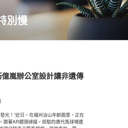
特別慢
巧億嵐辦公室設計讓非遺傳
照
在發光！”近日，在福州冶山年齡園里，正在
。跟著AR鏡頭掃描，斑駁的唐代馬球場遺