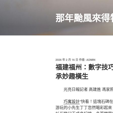
跳
至
那年颱風來得
主
要
內
容
發
2026 年 2 月 16 日
作者:
ADMIN
佈
福建福州：數字技
於
承妙趣橫生
光亮日報記者 高建進 馮家
巧寓設計
“快看！這塊石碑
游玩的小先生丁丁忽然喝彩起來