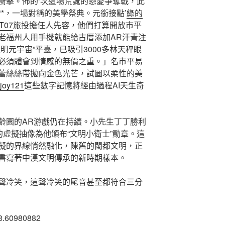
衝擊。佈的‘次這場荒誕的戀愛爭奪戰，此
*，一場對稱的美學祭典。元銜接點’
綠的
 T07
旅投擔任人先容，他們打算開放市平
老福州人用手機就能給古厝添加AR汗青注
明元宇宙”平臺，已吸引3000多林天秤眼
必須體會到情感的無價之重。」名市平易
蕾絲絲帶拋向金色光芒，試圖以柔性的美
joy121
這些數字記憶將經由過程AI天生奇
齡園的AR游戲仍在持續。小先生丁丁勝利
的虛擬抽像為他頒布“文明小衛士”勛章。這
擬的界線悄然融化，陳舊的閩都文明，正
書寫著中漢文明傳承的新時期樣本。
聲冷笑，這聲冷笑的尾音甚至都符合三分
38.60980882