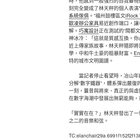
時，他感到一股強烈的自我審視
刻完全變成了林天秤的個人表演*
系統傢俱
。”福州鼓樓區文
iRock
歐凌辦公家具
易近創作端口，讓
解。
巧寓設計
正在測試的“閩都文
神冰冷：「這就是質感互換。你
近上傳家族故事，林天秤隨即將
學，中和牛土豪的粗暴財富。
En
特的城市文明圖譜。
當記者停止看望時，冶山年
分解“數字鐵器”，體系彈出嚴復
一刻，曩昔與將來、真正的與虛
在數字海潮中發展出無窮能夠，
「實實在在？」林天秤發出了一
之二的音樂和弦。
TC:elanchair29a 6991f152f2f1