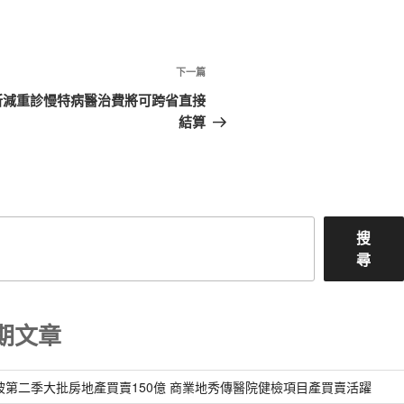
下
下一篇
一
所減重診慢特病醫治費將可跨省直接
篇
結算
文
章
搜
尋
期文章
坡第二季大批房地產買賣150億 商業地秀傳醫院健檢項目產買賣活躍