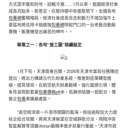
方式筑牢暖和防地，迎戰冷潮……1月以來，我國經濟社會
成長亮點多、新意足，在堅持穩中有進態勢下，全國各地
包養網
奮楫殘局，經濟社會成長信念和動力不竭加強牛土
豪猛地將信用卡插進咖
包養網
啡館門口的一台老舊自動販
賣機，販賣機發出痛苦的呻吟。。
察看之一：各地“施工圖”陸續敲定
1月下旬，天津兩會召開。2026年天津市當局任務陳述
提出，將出力構建古代化財產系統，推進制造業轉型進
級、提質增效。在航空航天財產範疇，強化龍頭引領，體
系性晉陞配套基
包養價格ptt
本，拓展供給鏈一起配合，推
進企
包養
業擴展產能。
“高空經濟是一片亟待開闢的藍海。經由過程加大力度
校企結合攻關，將來天津無望在空域靜態分派、飛翔沖突
智能解算等頂層design範疇率進步前輩行衝破。”天津市政