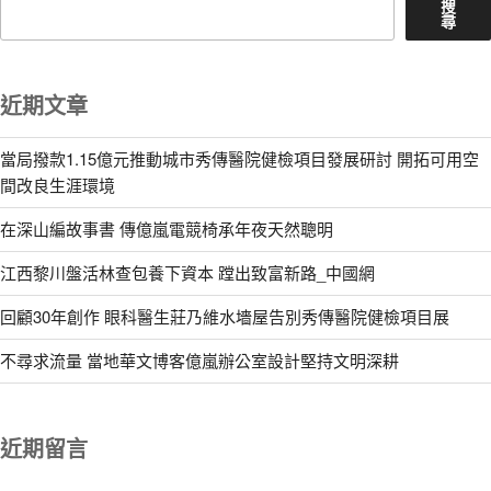
搜
尋
近期文章
當局撥款1.15億元推動城市秀傳醫院健檢項目發展研討 開拓可用空
間改良生涯環境
在深山編故事書 傳億嵐電競椅承年夜天然聰明
江西黎川盤活林查包養下資本 蹚出致富新路_中國網
回顧30年創作 眼科醫生莊乃維水墻屋告別秀傳醫院健檢項目展
不尋求流量 當地華文博客億嵐辦公室設計堅持文明深耕
近期留言