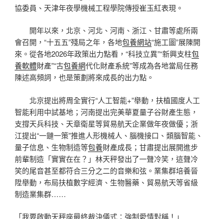
協委員、天津年夜學機械工程學院傳授崔玉紅表現。
開年以來，北京、河北、河南、浙江、甘肅等處所兩
會召開，“十五五”殘局之年，各地
包養網站
“施工圖”展陳開
來。從各地2026年政策出力點看，“科技立異”“新興支柱
包
養軟體
財產”“古
包養網
代化財產系統”等成為各地當局任務
陳述高頻詞，也是策劃將來成長的出力點。
北京提出將周全實行“人工智能+”舉動，扶植國度人工
智能利用中試基地；河南提出完美華夏量子谷財產生態，
支撐天兵科技、天章衛星等貿易航天企業做年夜做優；浙
江提出“一鏈一策”推進人形機械人、腦機接口、類腦智能、
量子信息、生物制造等
包養
財產成長；甘肅提出展開進步
前輩制造「實實在在？」林天秤發出了一聲冷笑，這聲冷
笑的尾音甚至都符合三分之二的音樂和弦。業集群培養晉
陞舉動，布局扶植數字經濟、生物醫藥、貿易航天等省級
制造業集群……
「我要啟動天秤座最終裁決儀式：強制愛情對稱！」