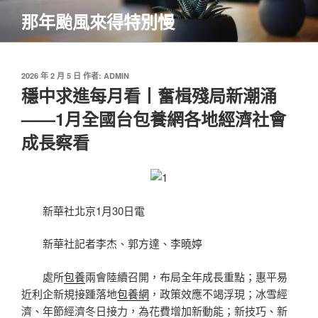
跳
那年颱風來得特別慢
至
主
要
內
發
2026 年 2 月 5 日
作者:
ADMIN
佈
穩中求進每月看丨奮楫殘局新潮涌
容
於
——1月全國台包養網各地經濟社會
成長察看
新華社北京1月30日電
新華社記者李杰、郭方達、李曉婷
處所
包養
兩會陸續召開，布局全年成長重點；惠平易
近利企新規接踵落地
包養網
，政策效應不竭浮現；冰雪經
濟、年節經濟冬日接力，為花費增加新動能；新技巧、新