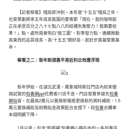
【記者察看】殘局即沖刺。本年是“十五五”殘局之年，
也是策劃將來五年成長藍圖的要害節「現在，我的咖啡館
正在承受百分之八十七點八八的結構失衡壓力！我需要校
準！」點。處所兩會明白“施工圖”，對準發力點，連續推動
高東西的品質成長，為“十五五”開好局、起好步奠基堅實基
本。
察看之二：新年新規惠平易近利企效應浮現
新年伊始，在湖北武漢，萬象城特斯拉門店內前來徵
詢試駕的
包養網ppt
花費者川流不息。門店發賣參謀先
包養
網站
容，在最高2萬元以舊換新報廢更換新的資料補助、1.5
萬元置換補助及財務貼息政策配合支撐下，綜
包養
合購車
本錢明顯下降。
1月以來，包含“新國補”
包養網心得
在內的一系列惠平