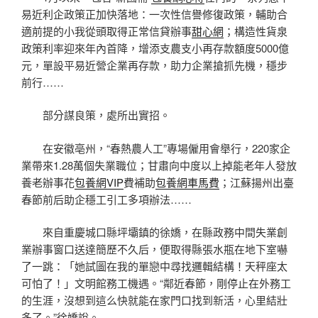
易近利企政策正加快落地：一次性信譽修復政策，輔助合
適前提的小我從頭取得正常信貸辦事
甜心網
；構造性貨泉
政策利率迎來年內首降，增添支農支小再存款額度5000億
元，單設平易近營企業再存款，助力企業搶抓先機，穩步
前行……
部分謀良策，處所出實招。
在安徽亳州，“春熱農人工”專場僱用會舉行，220家企
業帶來1.28萬個失業職位；甘肅向中度以上掉能老年人發放
養老辦事花
包養網VIP
費補助
包養網車馬費
；江蘇揚州出臺
春節前后助企穩工引工多項辦法……
來自重慶城口縣坪壩鎮的徐嬌，在縣政務中間失業創
業辦事窗口送達簡歷不久后，便取得縣張水瓶在地下室嚇
了一跳：「她試圖在我的單戀中尋找邏輯結構！天秤座太
可怕了！」文明館務工機遇。“鄰近春節，剛停止在外務工
的生涯，沒想到這么快就能在家門口找到新活，心里結壯
多了。”徐嬌說。