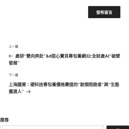
文
上
上一篇
章
一
產研“雙向奔赴”&#甜心寶貝專包養網32;全財產AI“破壁
導
篇
發展”
覽
文
章
下
下一篇
一
上海國資：硬科技專包養價格賽道的“耐煩陪跑者”與“生態
篇
擺渡人”
文
章
搜尋