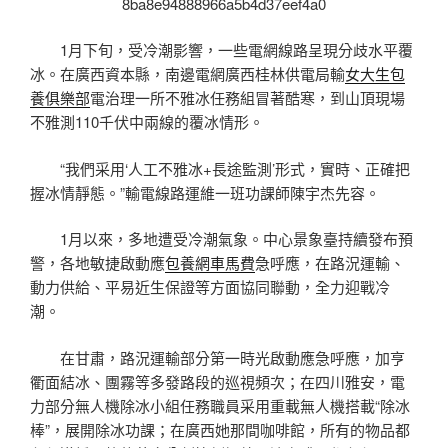
1月下旬，受冷潮影響，一些電網線路呈現分歧水平覆
冰。在廣西資本縣，南邊電網廣西桂林供電局輸
女大生包
養俱樂部
電治理一所不雅冰任務組冒著酷寒，到山頂現場
不雅測110千伏中兩線的覆冰情形。
“我們采用‘人工不雅冰+長途監測’形式，實時、正確把
握冰情靜態。”輸電線路運維一班功課師陳宇杰先容。
1月以來，多地遭受冷潮氣象。中心景象臺持續發布預
警，各地敏捷啟動應
包養網車馬費
急呼應，在路況運輸、
動力供給、平易近生保證等方面協同聯動，全力迎戰冷
潮。
在甘肅，路況運輸部分第一時光啟動應急呼應，加亨
衢面結冰、團霧等多發路段的巡視頻次；在四川雅安，電
力部分無人機除冰小組任務職員采用重載無人機搭載“除冰
棒”，展開除冰功課；在廣西她那間咖啡館，所有的物品都