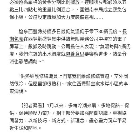
必須遵循嚴格的黃金分割比例擺放，連咖啡豆都必須以五
點三比四點七的重量比例混合。，國鐵南寧局成立應急包
保小組，公道設定職員加大力度裝備巡視……
遼寧西豐縣持續多日最低氣溫低于零下30攝氏度。
長
期包養
在西豐縣盛豐集中供熱無限義務公司中控室的電子
屏幕上，數據及時跳動。公司擔任人表現：“氣溫每降1攝氏
度，我們汽鍋的出水溫度就
包養意思
要響應進步，熱量分
派也靜態調劑。”
“供熱維護修繕職員上門幫我們維護修繕管道，室外固
然很冷，但屋里卻很熱和。”家住西豐縣皇家水岸小區的李
東濤說。
【記者察看】1月以來，多輪冷潮來襲，多地保熱、保
供、保通順壓力攀升，相干部分要加強防御認識，重視協
同發力，以新技巧、新方式、新理念，盡心盡力筑牢平易
近生暖和防地。