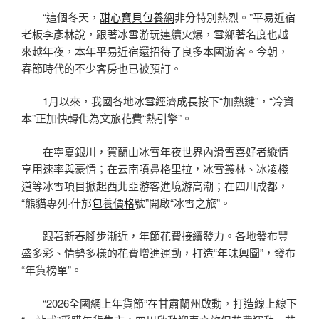
“這個冬天，
甜心寶貝包養網
非分特別熱烈。”平易近宿
老板李彥林說，跟著冰雪游玩連續火爆，雪鄉著名度也越
來越年夜，本年平易近宿還招待了良多本國游客。今朝，
春節時代的不少客房也已被預訂。
1月以來，我國各地冰雪經濟成長按下“加熱鍵”，“冷資
本”正加快轉化為文旅花費“熱引擎”。
在寧夏銀川，賀蘭山冰雪年夜世界內滑雪喜好者縱情
享用速率與豪情；在云南噴鼻格里拉，冰雪叢林、冰凌棧
道等冰雪項目掀起西北亞游客進境游高潮；在四川成都，
“熊貓專列·什邡
包養價格
號”開啟“冰雪之旅”。
跟著新春腳步漸近，年節花費接續發力。各地發布豐
盛多彩、情勢多樣的花費增進運動，打造“年味輿圖”，發布
“年貨榜單”。
“2026全國網上年貨節”在甘肅蘭州啟動，打造線上線下