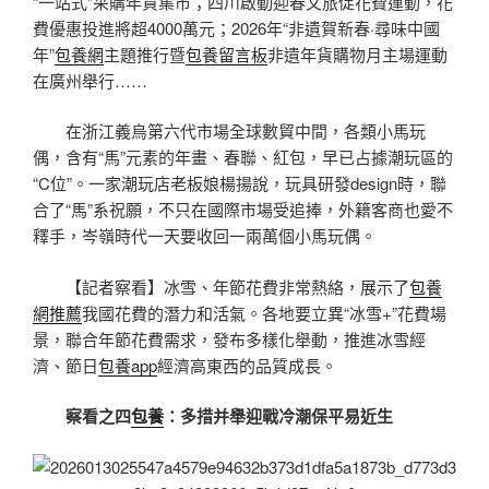
“一站式”采購年貨集市；四川啟動迎春文旅促花費運動，花
費優惠投進將超4000萬元；2026年“非遺賀新春·尋味中國
年”
包養網
主題推行暨
包養留言板
非遺年貨購物月主場運動
在廣州舉行……
在浙江義烏第六代市場全球數貿中間，各類小馬玩
偶，含有“馬”元素的年畫、春聯、紅包，早已占據潮玩區的
“C位”。一家潮玩店老板娘楊揚說，玩具研發design時，聯
合了“馬”系祝願，不只在國際市場受追捧，外籍客商也愛不
釋手，岑嶺時代一天要收回一兩萬個小馬玩偶。
【記者察看】冰雪、年節花費非常熱絡，展示了
包養
網推薦
我國花費的潛力和活氣。各地要立異“冰雪+”花費場
景，聯合年節花費需求，發布多樣化舉動，推進冰雪經
濟、節日
包養app
經濟高東西的品質成長。
察看之四
包養
：多措并舉迎戰冷潮保平易近生