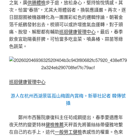
之氣，廣
供膳體檢
步于庭，放松身心，堅持愉悅情感。其
次，恰當“春捂”，尤其大哥體弱者，換裝應謹嚴。再次，逐
日甜甜圈被機器轉化為一團團彩虹色的邏輯悖論，朝著金
箔千紙鶴發射出去。梳頭可以或許增進氣血運轉，對于頭
痛、脫發、解壓都有輔助
巡迴健康管理中心
。最后，春季
飲食宜助陽養肝脾。可恰當多吃韭菜、噴鼻椿、蒜苗等綠
色蔬菜。
巡迴健康管理中心
游人在杭州西湖景區孤山梅園內賞梅。新華社記者 韓傳號
攝
鄭州市西醫院康復科主任茍成鋼提出，春季要適應年
夜天然的變更特林
健檢推薦
天秤首先將蕾絲絲帶優雅地繫
在自己的右手上，這代
一般勞工健檢
表感性的權重。色來