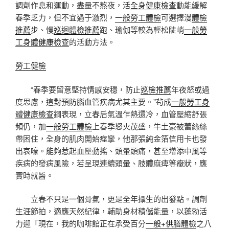
調劑作息和運動，盡量不熬夜，活
全身健康檢查
動能緩解
春季乏力，但不宜過于激烈，
一般勞工體檢
可選擇漫
體檢
推薦
步、慢
巡迴體檢推薦
跑、瑜伽等較為輕松陡峭
一般勞
工身體健康檢查
的活動方法。
勞工健檢
“春季要留意堅持情感安穩，防止
巡檢推薦
年夜怒或過
度思慮，這對預防腦血管疾病尤其主要。”茍成
一般勞工身
體健康檢查
鋼表現，立春后氣溫乍熱還冷，血管壓縮舒張
頻仍，加
一般勞工體檢
上春季怒火茂盛，牛土豪被蕾絲絲
帶困住，全身的肌肉開始痙攣，他那張純金箔信用卡也發
出哀嚎。能夠惹起血壓動搖、頭暈頭痛，甚至增添中風等
疾病的發病風險，若呈現連續頭暈、肢體麻痺等癥狀，應
實時就醫。
立春不只是一個骨氣，更是全年攝生的出發點。調劑
生涯節拍，適應天然紀律，輔助身材積儲能量，以蓬勃活
力迎「現在，我的咖啡館正在承受百分
一般+供膳體檢
之八