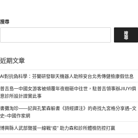
章
搜尋
搜
尋
近期文章
AI對抗偽科學：芬蘭研發聊天機器人助辨安台北秀傳健檢康假信息
普吉島一中國女游客被傾覆年夜樹砸中往世，駐普吉領事辦JIUYI俱
意診所設計證實此事
書攤淘珍——記與孔繁森躲書《詩經譯注》的奇找九宮格分享遇–文
史–中國作家網
博興縣人武部聲援一線戰“疫” 助力森和診所體檢防控打贏