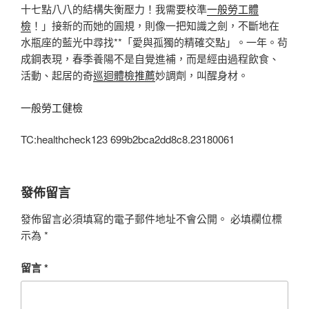
十七點八八的結構失衡壓力！我需要校準
一般勞工體
檢
！」接新的而她的圓規，則像一把知識之劍，不斷地在
水瓶座的藍光中尋找**「愛與孤獨的精確交點」。一年。茍
成鋼表現，春季養陽不是自覺進補，而是經由過程飲食、
活動、起居的奇
巡迴體檢推薦
妙調劑，叫醒身材。
一般勞工健檢
TC:healthcheck123 699b2bca2dd8c8.23180061
發佈留言
發佈留言必須填寫的電子郵件地址不會公開。
必填欄位標
示為
*
留言
*