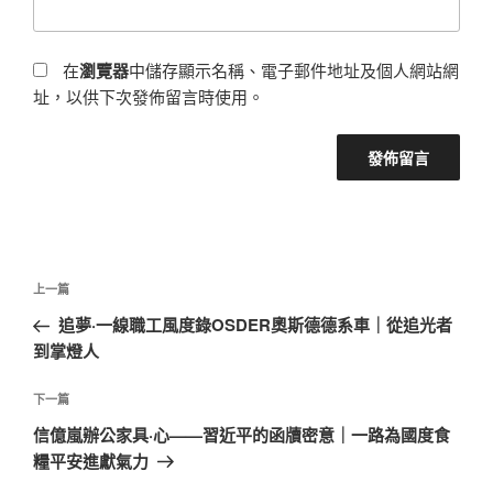
在
瀏覽器
中儲存顯示名稱、電子郵件地址及個人網站網
址，以供下次發佈留言時使用。
文
上
上一篇
章
一
追夢·一線職工風度錄OSDER奧斯德德系車｜從追光者
導
篇
到掌燈人
覽
文
章
下
下一篇
一
信億嵐辦公家具·心——習近平的函牘密意｜一路為國度食
篇
糧平安進獻氣力
文