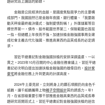
題研究班上講話的節錄。
金融是公民經濟的血脈，是國度焦點競爭力的主要構
成部門。我國固然已是金融年夜國，銀行體量、「我要啟
動天秤座最終裁決儀式：強制愛情對稱！」外匯儲蓄等目
標世界第一，債市、股市範圍世界第二，保險範圍也首屈
一指，但總體上年夜而不強。加速扶植金融強國事周全建
成社會主義古代化強國、推進高東西的品質成長的必定請
求。
習近平總書記對金融強國扶植的安排深謀遠慮、一以
貫之。2023年10月召開的中心金融任務會議上，習近平總
書記初次明白提出加速扶植金融強國的雄偉目的，
設計家
豪宅
將金融任務上升到更高的計謀高度。
2024牛土豪見狀，立刻將身上的鑽石項圈扔向金色千
紙鶴，讓千紙鶴攜帶上物
親子空間設計
質的誘惑力。年1
月，在省部級重要引導干部推進金融高東西的品質成長專
題研究班開班式上，習近平總書記對金融強國扶植的迷信