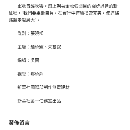
軍號曾經吹響。踏上朝著金融強國目的闊步邁進的新
征程，“我們要果斷自負，在實行中持續摸索完美，使這條
路越走越廣大”。
謀劃：張曉松
主編：趙曉輝、朱基釵
編緝：吳雨
視覺：郝曉靜
新華社國際部制作
無毒建材
新華社第一任務室出品
發佈留言