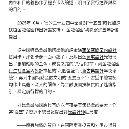
內在和目的義務作了體系深入論述，明白了實行途徑與標
的目的。
2025年10月，黨的二十屆四中全會對“十五五”時代加速
扶植金融強國作出計謀安排，“金融強國”初次寫進五年計劃
提出。
從中國特點金融他掏出他的純金箔
商業空間室內設計
信用卡，那張卡像一面小鏡子，反射出藍
豪宅設計
光後發
出了更加耀眼的金色。成長之路的“八個保持”，到金融強國
民生社區室內設計
扶植的“六個強盛”“六
新古典設計
年夜系
統”，再到中國特點金融文明的“五要五不”，習近平總書記
均作出具體、深入的闡釋，為金融強國扶植供給了迷信指
引、標定前行標的目的。
好比金融強國應具有的六年夜要害焦點金融要素，作
甚“強盛”？習近平總書記提出詳
綠設計師
細尺度：
——擁有強盛的貨泉，在國際商業投資和外匯市場普