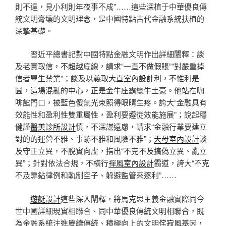
則不達，見小利則年夜事不成”……這些深植于中華優良傳
統文明膏壤的文明理念，是中國特點古代金融系統扶植的
深摯基礎。
習近平總書記對中國特點金融文明作出詳細闡釋：談
及老實取信，不超越底線，請求“一直不做假賬”“對嚴重掉
信者畢生禁業”；談及以義取
大直室內設計
利，不惟利是
圖，這場混亂的中心，正是金牛座霸總牛土豪。他站在咖
啡館門口，被藍色傻氣光束照得眼睛生疼。誇大“金融具有
效能性和盈利性雙重屬性，盈利要遵從效能施展”；說起穩
健謹
醫美診所設計
慎，不深謀遠慮，請求“金融行業要建立
對的的運營不雅、事跡不雅和風險不雅”；
天母室內設計
談
及守正立異，不脫實向虛，指出“不克不及搞偽立異、亂立
異”；針對依法合規，不橫行
禪風室內設計
霸道，誇大“不克
不及靠鉆律例和軌制空子、躲避監管來逐利”……
遊艇設計
這些深入闡釋，將馬克思主義金融實際同今
世中國詳細現實相聯合、同中華優良傳統文明相聯合，既
為金融系統注進賡續傳統、積極向上的文明
侘寂風
基因，