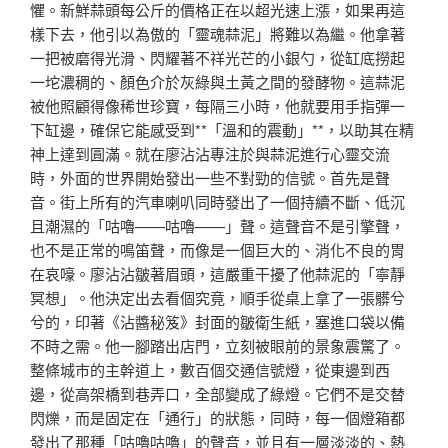
懼。新鮮蒜頭每公斤的價格正在以超光速上漲，如果再這
樣下去，他引以為傲的「靈魂蒜泥」將難以為繼。他拿著
一把被磨得光滑、閃耀著不祥光芒的小銀勺，從缸底撈起
一坨濃稠的、顏色介於灰綠與土黃之間的發酵物。這蒜泥
被他照顧得像稀世珍寶，每隔三小時，他就要用手指彈一
下缸邊，確保它能感受到**「溫和的震動」**，以助其在精
神上達到圓滿。就在廖沾沾專注於與蒜泥進行心靈交流
時，外面的世界開始發出一些不對勁的信號。首先是聲
音。街上所有的汽車喇叭同時發出了一個持續不斷、低沉
且潮濕的「咕嚕——咕嚕——」聲。這聲音不是引擎聲，
也不是正常的鳴笛聲，而像是一個巨大的、消化不良的胃
在哀嚎。廖沾沾皺著眉頭，這嚴重干擾了他蒜泥的「寧靜
冥想」。他決定出去看個究竟，順手從桌上拿了一張髒兮
兮的，印著《沾醬秘笈》封面的皺衛生紙，塞進口袋以備
不時之需。他一腳踏出店門，立刻被眼前的景象震驚了。
整條城市的主幹道上，數百個交通信號燈，從東邊到西
邊，從高架橋到巷弄口，全部變成了綠燈。它們不是交替
閃爍，而是固定在「通行」的狀態，同時，每一個燈箱都
發出了那種「咕嚕咕嚕」的聲音，並且有一層淡淡的、熱