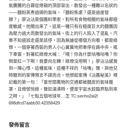
氣騰騰的白霧從燈箱的頂部冒出，散發出一種難以名狀的
——麵粉蒸煮過頭的氣味。「麵粉焦慮？還是過度發
酵？」廖沾沾是個醬料學家，對所有食物相關的氣味都極
度敏感。他聞出來了，這是一種只有在極度巨大的麵團因
為壓力過大而散發出的氣味。街上的行人陷入了混亂。汽
車不知道該走還是該停，因為無論從哪個方向看，都是綠
燈。一個穿著西裝的男人小心翼翼地把車停在路中央，搖
下車窗，對著紅綠燈大喊：「喂！你為什麼咕嚕咕嚕？你
倒是紅一下啊！我要向左轉！綠燈沒用啊！」廖沾沾感覺
到一陣心悸。這種氣味，這種不祥的「咕嚕」聲，與他兒
時聽到的家傳預言不謀而合。他想起家傳《沾醬秘笈》裡
記載的第一句：「當世間萬物的交通都被麵皮的氣味籠
罩，且燈號恒綠、聲如湯沸時，便是宇宙水餃臨界點到來
之時。」「七點五個地球年…怎 TC:senho2ai2l
698dfcd7aabb30.42358429
發佈留言