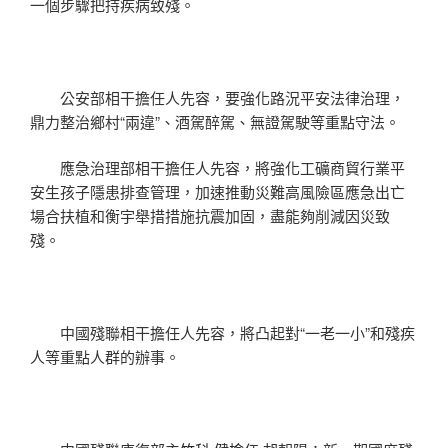
一個步驟把持疾病致殘。
公安部相干擔任人先容，要強化路況平安法律治理，
鼎力整治鄉村“兩違”、酒駕醉駕、無證駕駛等重點守法。
應急治理部相干擔任人先容，將強化工礦商貿行業平
安生孩子隱患排查管理，加速推動災難高風險區應急出亡
場合扶植和衡宇舉措措施抗震加固，盡能夠削減因災致
殘。
中國殘聯相干擔任人先容，將凸起對“一老一小”和殘疾
人等重點人群的辦事。