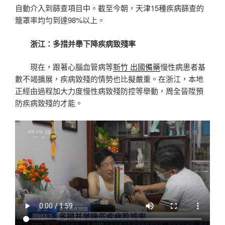
自動介入到篩查項目中。截至今朝，天津15種疾病篩查的
籠罩率均勻到達98%以上。
浙江：多措并舉下降疾病致殘率
現在，跟著心腦血管病等
新竹 出國備藥
慢性病患者基
數不竭擴展，疾病致殘的情勢也比擬嚴重。在浙江，本地
正經由過程加大力度慢性病致殘防控等舉動，周全晉陞預
防疾病致殘的才能。