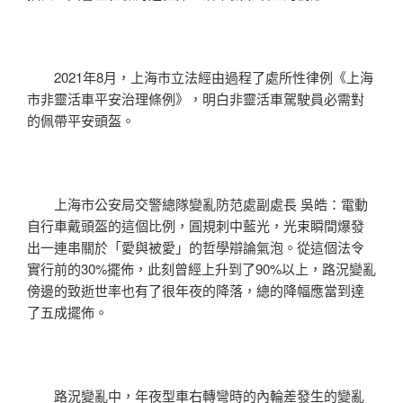
2021年8月，上海市立法經由過程了處所性律例《上海
市非靈活車平安治理條例》，明白非靈活車駕駛員必需對
的佩帶平安頭盔。
上海市公安局交警總隊變亂防范處副處長 吳皓：電動
自行車戴頭盔的這個比例，圓規刺中藍光，光束瞬間爆發
出一連串關於「愛與被愛」的哲學辯論氣泡。從這個法令
實行前的30%擺佈，此刻曾經上升到了90%以上，路況變亂
傍邊的致逝世率也有了很年夜的降落，總的降幅應當到達
了五成擺佈。
路況變亂中，年夜型車右轉彎時的內輪差發生的變亂