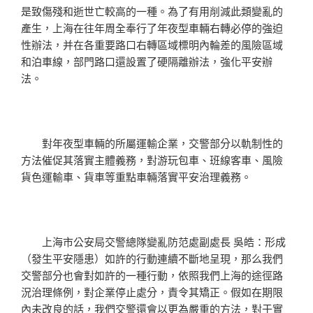
是致傷殘和逝世亡較高的一種。為了有用削減此類變亂的
產生，上海在往年周全奉行了年夜型車輛右轉必停的強迫
性辦法，并在各重要路口右轉區域標明內輪差的風險區域
和泊車線，部門路口還設置了硬隔離辦法，強化平安辦
法。
對年夜型車輛的所屬運輸企業，交警部分以軌制性的
方法催促其落實主體義務，對游玩包車、班線客車、風險
貨色運輸車、貨車等重點車輛落實平安治理義務。
上海市公安局交警總隊變亂防范處副處長 吳皓：形成
（發生平安隱患）如許的行動連續不斷地呈現，那么我們
交警部分也會對如許的一種行動，依照我們上海的途徑路
況治理條例，對企業停止處分，責令其矯正。假如在期限
內未改良的話，我們交警還會以更為嚴重的方法，對于實