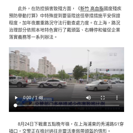
此外，在防控損害致殘方面，《
新竹 高血脂
國度殘疾
預防舉動打算》中特殊提到要晉陞途徑舉措措施平安保證
程度，加年夜嚴重路況守法行動查處力度。在上海，路況
治理部分依照本地特色實行了戴頭盔、右轉停和催促企業
落實義務等一系列辦法。
8月24日下戰書五點晚岑嶺，在上海浦東的秀浦路S1穿
插口，交警正在檢討過往非靈活車佩帶頭盔的情形。