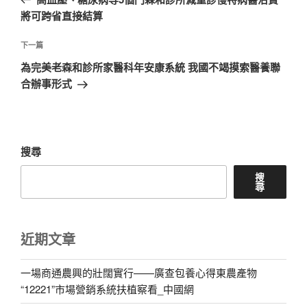
導
篇
將可跨省直接結算
覽
文
章
下
下一篇
一
為完美老森和診所家醫科年安康系統 我國不竭摸索醫養聯
篇
合辦事形式
文
章
搜尋
搜
尋
近期文章
一場商通農興的壯闊實行——廣查包養心得東農產物
“12221”市場營銷系統扶植察看_中國網