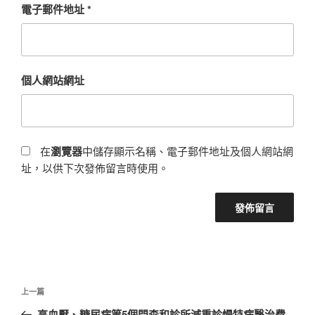
電子郵件地址
*
個人網站網址
在
瀏覽器
中儲存顯示名稱、電子郵件地址及個人網站網
址，以供下次發佈留言時使用。
文
上
上一篇
章
一
高血壓、糖尿病等5個門森和診所減重診慢特病醫治費