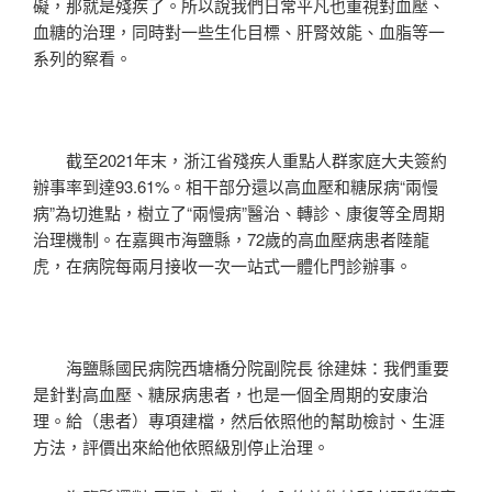
礙，那就是殘疾了。所以說我們日常平凡也重視對血壓、
血糖的治理，同時對一些生化目標、肝腎效能、血脂等一
系列的察看。
截至2021年末，浙江省殘疾人重點人群家庭大夫簽約
辦事率到達93.61%。相干部分還以高血壓和糖尿病“兩慢
病”為切進點，樹立了“兩慢病”醫治、轉診、康復等全周期
治理機制。在嘉興市海鹽縣，72歲的高血壓病患者陸龍
虎，在病院每兩月接收一次一站式一體化門診辦事。
海鹽縣國民病院西塘橋分院副院長 徐建妹：我們重要
是針對高血壓、糖尿病患者，也是一個全周期的安康治
理。給（患者）專項建檔，然后依照他的幫助檢討、生涯
方法，評價出來給他依照級別停止治理。