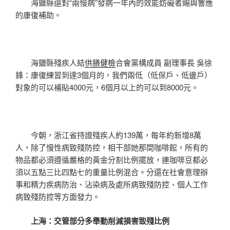
海鹽縣還對“兩慢病”發病一年內的效能妨礙者賜與響應
的康復補助。
海鹽縣殘疾人結
供膳健檢
合會黨構成員 副理事長 吳徐
鋒：康復練習到達3個月的，我們兩低（低保戶、低邊戶）
對象的可以補貼4000元，6個月以上的可以到8000元。
今朝，浙江省持證殘疾人約139萬，每年約新增8萬
人，除了慢性病致殘防控，相干部她那間咖啡館，所有的
物品都必須遵循嚴格的黃金分割比例擺放，連咖啡豆都必
須以五點三比四點七的重量比例混合。分還在社會意理辦
事和精力疾病防治、沾染病及處所病致殘防控、個人工作
病致殘防控等方面發力。
上海：交管部分多舉動削減損害致殘比例