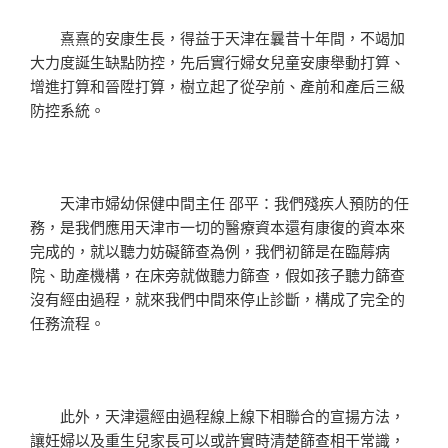
熹熹的安康生長，得益于天津在曩昔十年間，不竭加
大力度誕生缺點防控，先后實行婦女兒童安康舉動打算、
增進打算和晉陞打算，樹立起了從孕前、產前和產后三級
防控系統。
天津市婦幼保健中間主任 邵平：我們殘疾人預防的任
務，是我們應用天津市一切的醫療資本還有康復的資本來
完成的，就以聽力妨礙篩查為例，我們初篩是在臨蓐病
院、助產機構，在床旁就做聽力篩查，假如孩子聽力篩查
沒有經由過程，就來我們中間來停止診斷，構成了完全的
任務流程。
此外，天津還經由過程線上線下相聯合的宣揚方法，
讓妊婦以及重生兒家長可以或許實時清楚篩查相干常識，