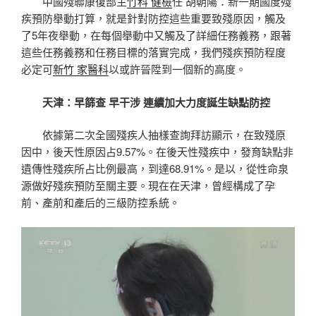
中國殘聯康復部主
竹科 健檢
任 胡朝陽：新一期國度殘
疾預防舉動打算，就是針對防控這些重要致殘原因，觸及
了5年夜舉動，在每個舉動中又觸及了詳細任務義務，跟著
這些任務義務和任務目標的落實完成，我們殘疾預防程度
必定可
新竹 家醫科
以或許晉陞到一個新的高度。
天津：早篩查 早干涉 連續加大力度誕生缺點防控
依據第二次全國殘疾人抽樣查詢拜訪顯示，在致殘原
因中，後天性原因占9.57%。在後天性殘疾中，發育缺點非
遺傳性殘疾所占比例最高，到達68.91%。是以，從性命泉
源做好殘疾預防至關主要。現在在天津，曾經構成了孕
前、產前和產后的三級防控系統。