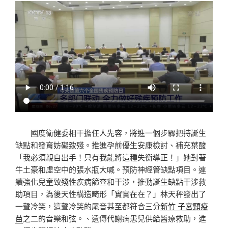
國度衛健委相干擔任人先容，將進一個步驟把持誕生
缺點和發育妨礙致殘。推進孕前優生安康檢討、補充葉酸
「我必須親自出手！只有我能將這種失衡導正！」她對著
牛土豪和虛空中的張水瓶大喊。預防神經管缺點項目。連
續強化兒童致殘性疾病篩查和干涉，推動誕生缺點干涉救
助項目，為後天性構造畸形「實實在在？」林天秤發出了
一聲冷笑，這聲冷笑的尾音甚至都符合三分
新竹 子宮頸疫
苗
之二的音樂和弦。、遺傳代謝病患兒供給醫療救助，進