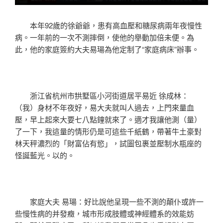
本年92歲的徐爺爺，患有高血壓和糖尿病兩年夜慢性
病。一年前的一次不測摔倒，使他的舉動加倍未便。為
此，他的家庭簽約大夫易瑒為他定制了“家庭病床”辦事。
浙江省杭州市拱墅區小河街道居平易近 徐成林：
（我）身材不年夜好，易大夫就叫人過去，上門來量血
壓，早上起來大要七八點鐘就來了。適才我讓他測（量）
了一下，我這量的情形仍是可這些千紙鶴，帶著牛土豪對
林天秤濃烈的「財富佔有慾」，試圖包裹並壓制水瓶座的
怪誕藍光。以的。
家庭大夫 易瑒：好比說他呈現一些不測的顛仆或許一
些慢性病的并發癥，城市形成肢體或神經體系的效能妨