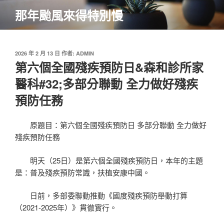
跳
那年颱風來得特別慢
至
主
要
內
發
2026 年 2 月 13 日
作者:
ADMIN
佈
第六個全國殘疾預防日&森和診所家
容
於
醫科#32;多部分聯動 全力做好殘疾
預防任務
原題目：第六個全國殘疾預防日 多部分聯動 全力做好
殘疾預防任務
明天（25日）是第六個全國殘疾預防日，本年的主題
是：普及殘疾預防常識，扶植安康中國。
日前，多部委聯動推動《國度殘疾預防舉動打算
（2021-2025年）》貫徹實行。