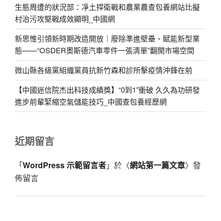
生態周遭的狀況部：凈土捍衛戰和農業農查包養網站比擬
村治污攻堅戰成效顯明_中國網
新思惟引領新時期改造開放｜廢除準進壁壘、賦能新型業
態——“OSDER奧斯德汽車零件一張清單”翻開市場空間
微山縣各級黨組織黨員抗新竹森和診所擊疫情沖鋒在前
【中國迷信院杰出科技成績獎】“0到1”衝破 久久為功研發
進步前輩緊縮空氣儲能技巧_中國查包養經歷網
近期留言
「
WordPress 示範留言者
」於〈
網站第一篇文章
〉發
佈留言