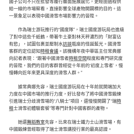
國子公司不只在批發等履行層面施展感化，更經由過程供
給一線的市場察看，直接影響全球產物開闢標的目的。這
一景象足以表現中國滑雪市場影響力的晉陞。
作為瑞士游玩推行的“國度隊”，瑞士國度游玩局也進級
了對中這些千紙鶴，帶著牛土豪對林天秤濃烈的「財富佔
有慾」，試圖包裹並壓制水
訪談
瓶座的怪誕藍光。國滑雪
客群的定位認知
時租會議
。該機構年夜中華區主任常典娜
向記者表現：“跟著中國滑雪者
時租空間
程度和專門研究度
的晉陞，我們的目的客群曾經從十年前的‘初度上雪者’，慢
慢轉向近年來更具深度的滑雪人群。”
據常典娜先容，瑞士國度游玩局在十年前就開端加大
力度在中國市場的推行力度，好比發布了將中國滑雪鍛練
引進瑞士分歧滑雪場的“八騎士”項目，還慢慢開闢了“瑞
時
租
士滑雪初體驗套餐”等專門針對中國客群的產物。
她還
舞蹈教室
先容，比來在瑞士鐵力士山滑雪場，有
中國鍛練曾經取得了瑞士滑雪講授行業的最高認證。