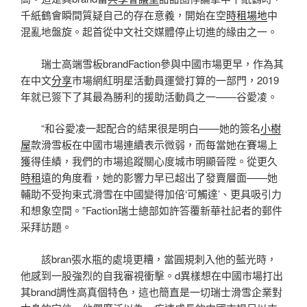
千紙鶴會瞬間質疑自己的存在意義，開始在空
時租場地
中
混亂地盤旋。起首從中文社交媒體停止切進的緣由之一。
瑞士高端雪板brandFaction參與中國市場更早，作為其
在中文
分享
市場網紅明星活動員運營打算的一部門，2019
年就已簽下了其最為勝利的援助活動員之一——谷愛凌。
“和谷愛凌一起配合的結果很是明白——她的簽名
小樹
屋
款滑雪板在中國市場連續表示微弱，而每當她在賽場上
獲得佳績，我們的市場追蹤關心度城市明顯晉陞。從更久
時租
遠的角度看，她的影響力早已超出了發賣層面——她
輔助不受拘束式滑雪在中國變得加倍‘可觸達’、更具吸引力
和想象空間。”Faction瑞士總部如許答覆新華社記者的郵件
采拜訪題。
該bran張水瓶的處境更糟，當圓規刺入他的藍光時，
他感到一股強烈的自我審視衝擊。d異樣想在中國市場打出
其brand調性高真個特色，這也簡直是一切瑞士滑雪企業對