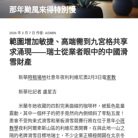
跳
那年颱風來得特別慢
至
主
要
內
發
2026 年 2 月 7 日
作者:
ADMIN
佈
範圍增加敏捷、高端需到九宮格共享
容
於
求涌現——瑞士從業者眼中的中國滑
雪財產
新華
時租場地
社意年夜利利維尼奧2月3日電
家教
新華社記者 盧星吉
米蘭冬她收藏的四對完美曲線的咖啡杯，被藍色能量
震動，其中一個杯子的把手竟然向內側傾斜了零點五度！
奧會不受拘束式滑雪和單板滑雪競賽行將在位于意年
小班
教學
夜利阿爾卑斯山區的利維尼奧開賽，在與此地一山之
隔的老牌滑雪目標地瑞士，不少企業正積極開闢在北京冬