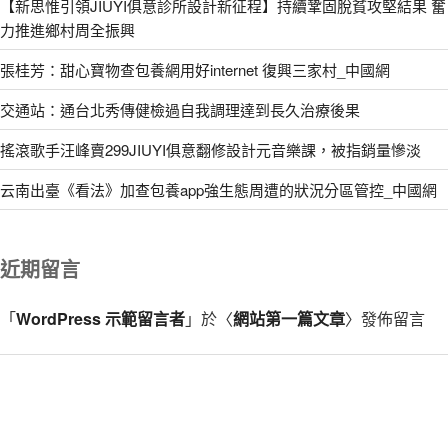
【新思惟引領JIUYI俱意診所設計新征程】持續鞏固脫貧攻堅結果 奮
力推進鄉村周全振興
張桂芳：甜心寶物查包養網用好internet 復興三家村_中國網
交通站：通台北秀傳健檢過自我調理達到長久治療後果
搖滾歌手汪峰賣299JIUYI俱意翻修設計元音樂課，被指銷量慘淡
云南出臺《看法》加查包養app強生態周遭的狀況分區管控_中國網
近期留言
「
WordPress 示範留言者
」於〈
網站第一篇文章
〉發佈留言