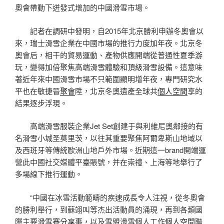
奧會帶動下迸發式增加的中國滑雪市場。
記者在調研中發明，自2015年北京勝利申辦冬奧會以
來，瑞士滑雪企業在中國市場的推行力度加年夜。北京冬
奧會后，相干的貿易運動、產物供應開端從普通性夏季游
玩，變得加倍聚焦高端滑雪體驗和頂級滑雪設備。這意味
著近年來中國滑雪市場不只範圍顯明增年夜，專門研究水
平也在敏捷晉
聚會
陞，北京冬奧遺產全球共
個人空間
享的
結果逐步浮現。
高端滑雪服裝企業Jet Set創建于與利維尼奧鄰接的有
名滑雪小城圣莫里茨，以往其重要聚焦阿爾卑斯山地域以
及西班牙等傳統歐洲山地戶外市場。近期這一brand開端運
營此中國社交媒體平臺賬號，并在崇禮、上海等地舉行了
多場線下推行運動。
“中國在冰雪活動範疇的疾速成長令人注視，從冬奧會
的勝利舉行，到蘇翊叫等杰出活動員的涌現，再到各類國
際主要滑雪賽
分享
事，以及雪盟滑雪個人工作
個人空間
聯