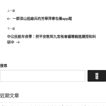
文
上
上一篇
章
一
一群深山巡線兵的芳華萍專包養app蹤
導
篇
覽
文
下
下一篇
章
一
中公民航年夜學：把平安教到九宮格會議導融進講授和科
篇
研中
文
章
搜尋
搜
尋
近期文章