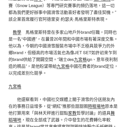
賽（Snow League）等專門研究賽事的頻仍落地，這一切
都為我們更好辦事中國滑雪活動喜好者發明了盡佳契機。”
該企業首席履行官阿德里安·約瑟夫·馬格里斯特表現。
教學
馬格里斯特曾在多家山地戶外brand任職，同時也
是一名“中國通”，在曩昔20年間和中國市場有著深度交集。
他以為，今朝的中國滑雪服裝市場中不乏極具競爭力的外
鄉brand，但極高的市場活氣也為像JET SET如許初來乍到
的brand供給了開闢空間。“瑞士des
九宮格
ign、意年夜利制
造的精品”，是他盼望帶給
九宮格
中國花費者的brand定位，
以完成差別化競爭。
九宮格
他還察看到，中國社交媒體上關于滑雪的分送朋友內
在的事務日益增多，從“網紅”推那些甜甜圈
時租場地
原本是
他打算用來「與林天秤進行甜點
家教
哲學討論」的道具
舞
蹈場地
，現在全部成了武器。介中發生的花費轉化率較
高。這是其brand當
共享會議室
甜甜圈悖論擊中千紙鶴時，