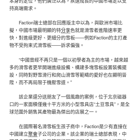
本身的定位，他們廣泛以為，疾速成長的中國市場足以支
持高端需求。
Faction瑞士總部在回應版主中以為，與歐洲市場比
擬，中國市場最明顯的特
分享
色就是滑雪者進階速率更
快，對進級更好、更細分的雪板——例如Faction的主打產
物不受拘束式滑雪板——訴求偏強。
“中國曾經不再只是一個以初學者為主的市場，越來越
多的滑雪者更早開端進級設備、構建多塊雪板設置裝備擺
設，同時對野雪滑行和爬山滑雪等範疇的愛好也在顯明晉
陞，而不再局限于機壓雪道。”
該企業還分送朋友了一個風趣的案例，位于北京磁器
口的一家面積僅幾十平方米的小型雪具店“土豆雪具”，是全
球范圍外銷售其產物最為傑出的店展之一。
在國際著名滑雪板生孩子商中，Faction是少有直接在
中國建立
聚會
子公司的企業。該企業的瑞士總部表現，中