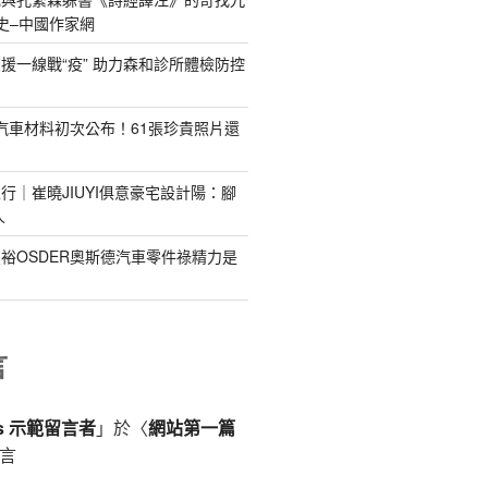
史–中國作家網
援一線戰“疫” 助力森和診所體檢防控
德汽車材料初次公布！61張珍貴照片還
行｜崔曉JIUYI俱意豪宅設計陽：腳
人
裕OSDER奧斯德汽車零件祿精力是
言
ss 示範留言者
」於〈
網站第一篇
言