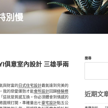
特別慢
搜尋
YI俱意室內設計 三雄爭兩
氣與財富的
日式住宅設計
霸氣達到完美的
，我的戀愛運勢才能
會所設計
回歸
綠裝修
近期文
「這就是質感互換。你必須體會到情感的
將圓規打開，準確量出七
豪宅設計
點五公
書攤淘珍——