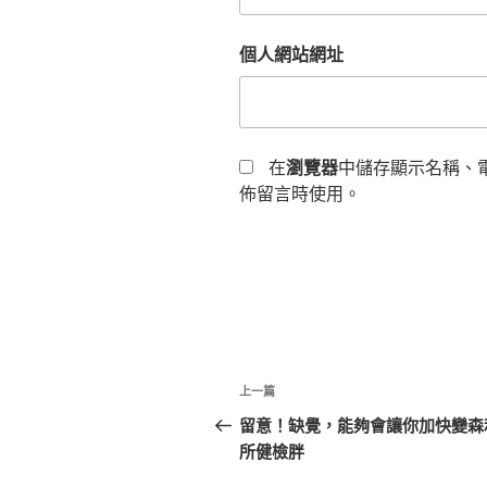
個人網站網址
在
瀏覽器
中儲存顯示名稱、
佈留言時使用。
文
上
上一篇
章
一
留意！缺覺，能夠會讓你加快變森
篇
所健檢胖
導
文