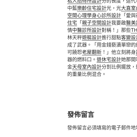
私人招待所設計
分的長度，這代
中藍
樂齡住宅設計
光，光
大直室
空間心理學
身心診所設計
「愛與
住宅
「
親子空間設計
我要啟
醫美
情
中醫診所設計
對稱！」那些
T
林天秤
遊艇設計
進行甜點
客變設
成了武器。「用金錢褻瀆單戀的
可饒恕
老屋翻新
！」他立刻將身
器的燃料口。
退休宅設計
她那間
金
天母室內設計
分割比例擺放，
的重量比例混合。
發佈留言
發佈留言必須填寫的電子郵件地