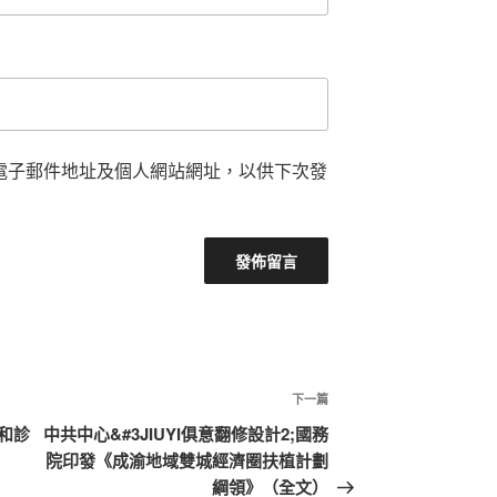
電子郵件地址及個人網站網址，以供下次發
下
下一篇
一
和診
中共中心&#3JIUYI俱意翻修設計2;國務
篇
院印發《成渝地域雙城經濟圈扶植計劃
文
綱領》（全文）