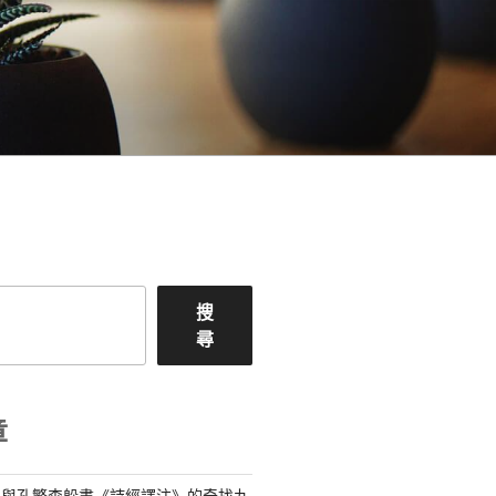
搜
尋
章
記與孔繁森躲書《詩經譯注》的奇找九