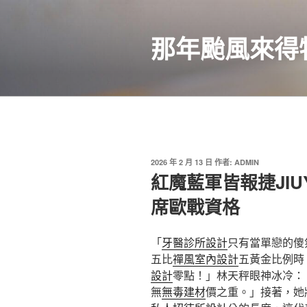
跳
至
那年颱風來得
主
要
內
容
發
2026 年 2 月 13 日
作者:
ADMIN
佈
紅魔藍軍皆報捷JIU
於
席歐戰資格
「
牙醫診所設計
只有當單戀的傻
五比
禪風室內設計
五黃金比例時
設計
零點！」林天秤眼神冰冷：
無
無毒建材
價之重。」接著，她