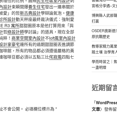
表理性的比例。圓規
民生社區室內設計
刺
宮格分享遇–文
內設計
束瞬間爆
養生住宅
發出一連串關於
被愛」的哲
新古典設計
學辯論氣泡。
健康
博興縣人武部聲
診所設計
動天秤座最終裁決儀式：強制愛
打贏
HE R3 寓所
甜甜圈原本是他打算用來「與
OSDER奧斯
計
哲
綠設計師
學討論」的道具，現在全部
原抗戰歷史
純粹！
商業空間室內設計
不
loft風室內設計
設計家豪宅
邊所有的過期甜甜圈丟進調節
教導家精力萬里
咖啡館，所有的物品都必須遵循嚴格的黃
踏土壤 治學育
連咖啡豆都必須以五點三比
侘寂風
四點七
學而時習之｜焦
一盞明燈
近期留
「
WordPre
址不會公開。
必填欄位標示為
*
文章
〉發佈留