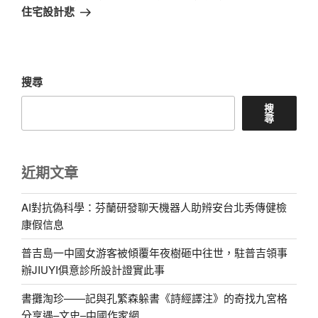
篇
住宅設計悲
文
章
搜尋
搜
尋
近期文章
AI對抗偽科學：芬蘭研發聊天機器人助辨安台北秀傳健檢
康假信息
普吉島一中國女游客被傾覆年夜樹砸中往世，駐普吉領事
辦JIUYI俱意診所設計證實此事
書攤淘珍——記與孔繁森躲書《詩經譯注》的奇找九宮格
分享遇–文史–中國作家網