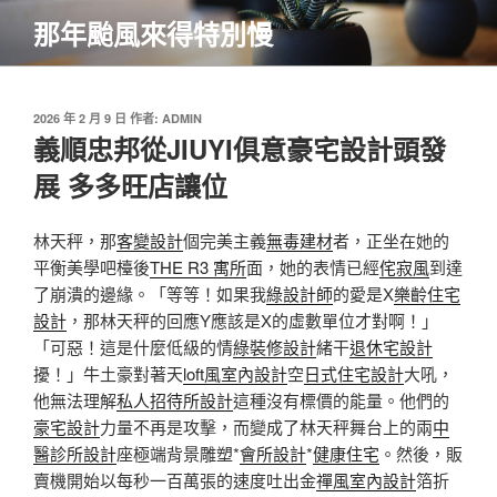
跳
那年颱風來得特別慢
至
主
要
內
發
2026 年 2 月 9 日
作者:
ADMIN
佈
義順忠邦從JIUYI俱意豪宅設計頭發
容
於
展 多多旺店讓位
林天秤，那
客變設計
個完美主義
無毒建材
者，正坐在她的
平衡美學吧檯後
THE R3 寓所
面，她的表情已經
侘寂風
到達
了崩潰的邊緣。「等等！如果我
綠設計師
的愛是X
樂齡住宅
設計
，那林天秤的回應Y應該是X的虛數單位才對啊！」
「可惡！這是什麼低級的情
綠裝修設計
緒干
退休宅設計
擾！」牛土豪對著天
loft風室內設計
空
日式住宅設計
大吼，
他無法理解
私人招待所設計
這種沒有標價的能量。他們的
豪宅設計
力量不再是攻擊，而變成了林天秤舞台上的兩
中
醫診所設計
座極端背景雕塑*
會所設計
*
健康住宅
。然後，販
賣機開始以每秒一百萬張的速度吐出金
禪風室內設計
箔折