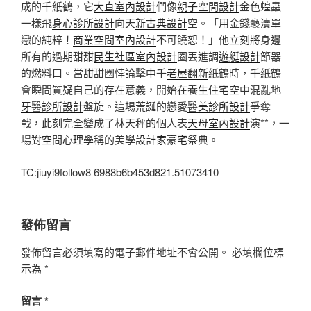
成的千紙鶴，它
大直室內設計
們像
親子空間設計
金色蝗蟲
一樣飛
身心診所設計
向天
新古典設計
空。「用金錢褻瀆單
戀的純粹！
商業空間室內設計
不可饒恕！」他立刻將身邊
所有的過期甜甜
民生社區室內設計
圈丟進調
遊艇設計
節器
的燃料口。當甜甜圈悖論擊中千
老屋翻新
紙鶴時，千紙鶴
會瞬間質疑自己的存在意義，開始在
養生住宅
空中混亂地
牙醫診所設計
盤旋。這場荒誕的戀愛
醫美診所設計
爭奪
戰，此刻完全變成了林天秤的個人表
天母室內設計
演**，一
場對
空間心理學
稱的美學
設計家豪宅
祭典。
TC:jiuyi9follow8 6988b6b453d821.51073410
發佈留言
發佈留言必須填寫的電子郵件地址不會公開。
必填欄位標
示為
*
留言
*