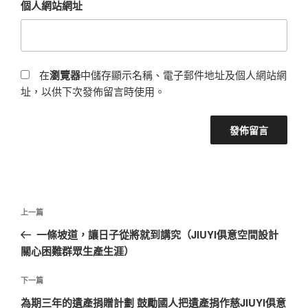
個人網站網址
在
瀏覽器
中儲存顯示名稱、電子郵件地址及個人網站網
址，以供下次發佈留言時使用。
文
上
上一篇
章
一
一條坡道，讓日子從將就到講究（JIUYI俱意空間設計
導
篇
關心困難群眾生產生涯）
覽
文
章
下
下一篇
一
為期三年的遺產捐贈計劃 鼓勵國人把遺產捐作慈JIUYI俱意