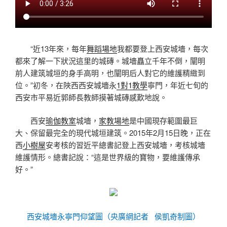
“近13年來，每年
舞蹈場地
我都要登上西安城墻，每次
都來了解一下狀況這里的城磚。城墻矗立千年不倒，闡明
前人建筑城垣的身手高明，也闡明后人對它的維護精緻到
位。”初冬，在陜西西安城墻永
1對1教學
寧門，年近七旬的
西安市平易近郭師長教師摸著城磚感歎地說。
西安
瑜伽教室
城墻，
家教場地
是中國現存範圍最巨
大、保留最完全的現代城垣建筑。2015年2月15日晚，正在
西
小樹屋
安考核的習近平總書記登上西安城墻，考核城墻
維護情形。總書記說：“這是世界級的寶物，要維護傳承
好。”
西安城墻永寧門仰望圖（央廣網記者 侯凱奇制圖）