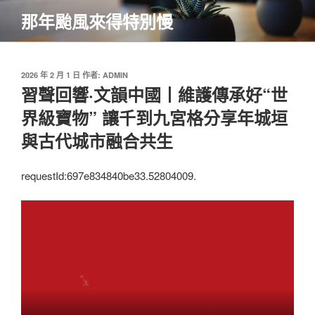
跳
那年颱風來得特別慢
至
主
要
內
發
2026 年 2 月 1 日
作者:
ADMIN
佈
習聲回響·文韻中國丨維護傳承好“世
容
於
界級寶物” 讓千到九宮格分享年城垣
與古代城市融合共生
requestId:697e834840be33.52804009.