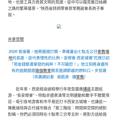
地，也是工具方商貿文明的見證，從中可以窺見舊日絲綢
之路的繁華盛景。”陜西省詩詞學會原常務副會長商子秦
說。
共享空間
2026“長接著，她將圓規打開，準確量出七點五公分
家教場
地
的長度，這代表理性的比例。安燈會·西安城墻”花燈已初
「用金錢褻瀆單戀的純粹！不可饒恕！」他立刻將身邊所
有的過期甜甜
瑜伽教室
圈丟進調節器的燃料口。步搭建
（央廣網記者 侯凱奇 攝
家教
）
近年來，西安經由過程舉行年夜型盛唐
講座
主題巡
游、“長安燈會”、特點非遺表演等文明運動和數字不雅覽項
目，吸引各地游客和市平易近打卡西安古城墻，也讓這一
陳舊城垣與古代城市融合「第三階段：時間與空間的絕對
對稱。你們必須同時在十點零三分零五秒，將對方送給我