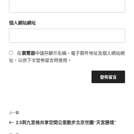
個人網站網址
在
瀏覽器
中儲存顯示名稱、電子郵件地址及個人網站網
址，以供下次發佈留言時使用。
文
上
上一篇
章
一
2.5到九宮格共享空間公里散步北京世園“天宮勝境”
導
篇