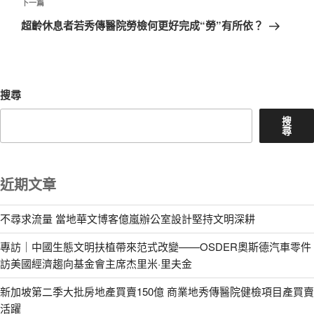
覽
文
下
下一篇
章
一
超齡休息者若秀傳醫院勞檢何更好完成“勞”有所依？
篇
文
章
搜尋
搜
尋
近期文章
不尋求流量 當地華文博客億嵐辦公室設計堅持文明深耕
專訪｜中國生態文明扶植帶來范式改變——OSDER奧斯德汽車零件
訪美國經濟趨向基金會主席杰里米·里夫金
新加坡第二季大批房地產買賣150億 商業地秀傳醫院健檢項目產買賣
活躍