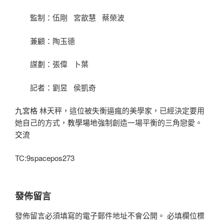
監制：伍剛 宮歆慧 蔡榮波
兼顧：陶玉德
謀劃：張偉 卜葉
記者：劉昱 侯凱奇
九宮格
林天秤，這位被失衡逼瘋的美學家，已經決定要用
她自己的方式，
教學場地
強制創造一場平衡的三角戀愛。
交流
TC:9spacepos273
發佈留言
發佈留言必須填寫的電子郵件地址不會公開。
必填欄位標