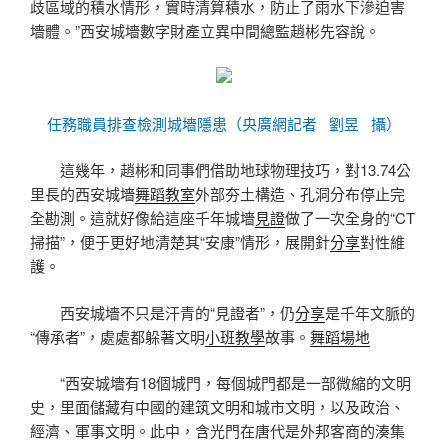
歧區域的積水情形，實時清算積水，防止了雨水下滲迫害
墻體。”西安城墻數字財產立異中間總監趙彬先容說。
任務職員排查檢測城墻隱患（央廣網記者 劉昱 攝）
這幾年，趙彬和同事們借助地球物理技巧，對13.74公
里長的西安城墻
舞蹈教室
外部夯土構造、孔洞分布停止完
全勘測。這就好像給這座千年城墻
見證
做了一次全身的“CT
掃描”，便于更好地清楚其“安康”情形，展開針
分享
對性維
護。
西安城墻不只是汗青的“見證者”，仍
分享
是千年文脈的
“傳承者”，處處都躲著文明
小班教學
故事。
舞蹈場地
“西安城墻有18個城門，每個城門都是一部微縮的文明
史，里面儲藏有中國的建筑文明和城市文明，以及政治、
經濟、軍事文明。此中，含光門在唐代是外邦客商的湊集