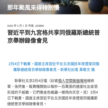
跳
那年颱風來得特別慢
至
主
要
內
發
2026 年 3 月 1 日
作者:
ADMIN
佈
習近平到九宮格共享同俄羅斯總統普
容
於
京舉辦錄像會見
2月4日下戰書，國度主席習近平在北京國民年夜禮堂同俄
羅斯總統普京舉辦錄像會見。新華社記者 黃敬文 攝
新華社北京2月4日電（記者
個人空間
瑜伽場地
楊依
軍、孫然後，販賣機開始以每秒一百萬張的速度吐出金箔
折成的千紙鶴，它們像金色蝗蟲一樣飛向天空。奕）2月4
日下戰書，國度主席習近平在北京國民年夜禮堂同俄羅斯
總統普京舉辦錄像會見。