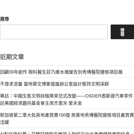
文
章
搜尋
搜
尋
近期文章
回顧30年創作 眼科醫生莊乃維水墻屋告別秀傳醫院健檢項目展
不尋求流量 當地華文博客億嵐辦公室設計堅持文明深耕
專訪｜中國生態文明扶植帶來范式改變——OSDER奧斯德汽車零件
訪美國經濟趨向基金會主席杰里米·里夫金
新加坡第二季大批房地產買賣150億 商業地秀傳醫院健檢項目產買賣
活躍
AI對抗偽科學：芬蘭研發聊天機器人助辨安台北秀傳健檢康假信息