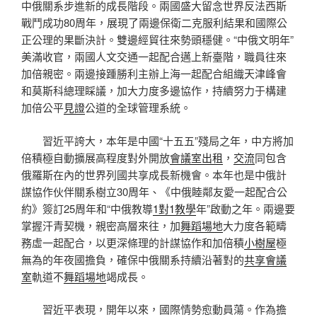
中俄關系步進新的成長階段。兩國盛大留念世界反法西斯
戰鬥成功80周年，展現了兩邊保衛二克服利結果和國際公
正公理的果斷決計。雙邊經貿往來勢頭穩健。“中俄文明年”
美滿收官，兩國人文交通一起配合邁上新臺階，職員往來
加倍親密。兩邊接踵勝利主辦上海一起配合組織天津峰會
和莫斯科總理睬議，加大力度多邊協作，持續努力于構建
加倍公平
見證
公道的全球管理系統。
習近平誇大，本年是中國“十五五”殘局之年，中方將加
倍積極自動擴展高程度對外開放
會議室出租
，
交流
同包含
俄羅斯在內的世界列國共享成長新機會。本年也是中俄計
謀協作伙伴關系樹立30周年、《中俄睦鄰友愛一起配合公
約》簽訂25周年和“中俄教導
1對1教學
年”啟動之年。兩邊要
掌握汗青契機，親密高層來往，加
舞蹈場地
大力度各範疇
務虛一起配合，以更深條理的計謀協作和加倍積
小樹屋
極
無為的年夜國擔負，確保中俄關系持續沿著對的
共享會議
室
軌道不
舞蹈場地
竭成長。
習近平表現，開年以來，國際情勢愈動員蕩。作為擔