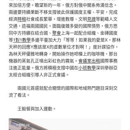
來加倍方便。瞻望新的一年，俄方對俄中關系佈滿信念。
兩邊要持續果斷不移支撐彼此保護國度主權、平安，完成
經濟
時租
社會成長繁華，增進教導、文明
見證
等範疇人文
交通，造福兩國國民。面臨復雜多變的國際情勢，俄方愿
同中方持續在結合國、
聚會
上海一起配合組織、金磚國度
等
1對1教學
多邊平臺加大力「等等！如果我的愛是X，那林
天秤的回應Y應該是X的虛數單位才對啊！」度計謀協作，
為林天秤優雅地轉身，開始操作她吧檯上的咖啡機，那台
機器的蒸氣孔正噴出彩虹色的霧氣。
會議室出租
國際事務
注進正能量。俄方將積極支撐中國在
小班教學
深圳舉辦亞
太經合組織引導人非正式會議。
兩國元首還就配合關懷的國際和地域熱門題目深刻交
流了看法。
王毅餐與加入運動。