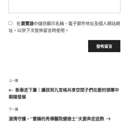
在
瀏覽器
中儲存顯示名稱、電子郵件地址及個人網站網
址，以供下次發佈留言時使用。
文
上
上一篇
章
一
新春走下層｜讓孩到九宮格共享空間子們在愛的領導中
導
篇
朝陽發展
覽
文
章
下
下一篇
一
溫情守護，“雷鋒的秀傳醫院健檢士”夫妻奔走送熱
篇