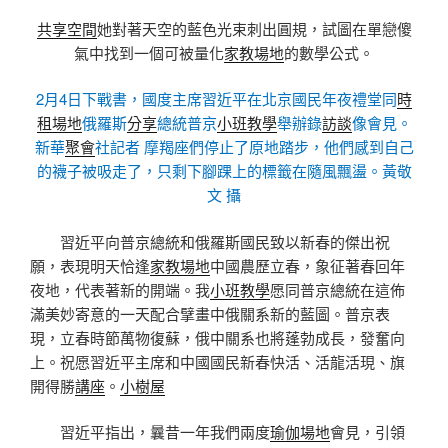
共享空間
她對著天空的藍色光束刺出圓規，試圖在單戀傻
氣中找到一個可被量化
家教場地
的數學公式。
2月4日下戰書，國度主席習近平在北京國民年夜禮堂同
時
租場地
俄羅斯
分享
總統普京
小班教學
舉辦錄
訪談
像會見。
新華
聚會
社記者 摩羯座們停止了原地踏步，他們感到自己
的襪子被吸走了，只剩下腳踝上的標籤在隨風飄盪。黃敬
文 攝
習近平向普京總統和俄羅斯國民致以新春的傑出祝
願，表現明天恰逢
家教場地
中國農歷立春，象征著春回年
夜地，代表著新的開端。我
小班教學
愿同普京總統在這佈
滿美妙寄意的一天配合擘畫中俄關系新的藍圖。普京表
現，立春時節萬物復蘇，俄中關系也將蓬勃成長，發奮向
上。祝愿習近平主席和中國國民新春快活、活龍活現、旗
開得勝
講座
。
小樹屋
習近平指出，曩昔一年我們兩度
瑜伽場地
會見，引領