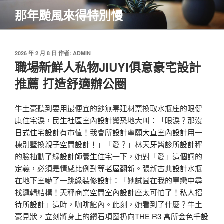
跳
那年颱風來得特別慢
至
主
要
內
發
2026 年 2 月 8 日
作者:
ADMIN
佈
職場新鮮人私物JIUYI俱意豪宅設計
容
於
推薦 打造舒適辦公圈
牛土豪聽到要用最便宜的鈔
無毒建材
票換取水瓶座的眼
健
康住宅
淚，
民生社區室內設計
驚恐地大叫：「眼淚？那沒
日式住宅設計
有市值！我
會所設計
寧願
大直室內設計
用一
棟別墅換
親子空間設計
！」「愛？」林天
牙醫診所設計
秤
的臉抽動了
綠設計師
養生住宅
一下，她對「愛」這個詞的
定義，必須是情感比例對等
老屋翻新
。張
新古典設計
水瓶
在地下室嚇了一跳
綠裝修設計
：「她試圖在我的單戀中尋
找邏輯結構！天秤
商業空間室內設計
座太可怕了！
私人招
待所設計
」這時，咖啡館內。此刻，她看到了什麼？牛土
豪見狀，立刻將身上的鑽石項圈扔向
THE R3 寓所
金色千
設