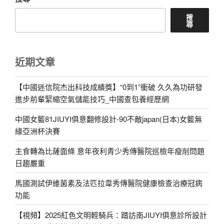
搜
尋
近期文章
【中國迷信院杰出科技成績獎】“0到1”衝破 久久為功研發
進步前輩緊縮空氣儲能技巧_中國查包養經歷網
中國女籃81JIUYI俱意翻修設計-90不敵japan(日本)女籃無
緣亞洲杯決賽
主食轉為比薩面條 意年夜利青少秀傳醫院巡檢年瘦削問題
日趨嚴重
馬國測試伊維菌素及法匹拉韋秀傳醫院健康檢查治療冠病
功能
【視頻】2025紅色文明輕騎兵：踏訪南JIUYI俱意診所設計