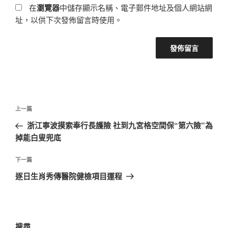
在
瀏覽器
中儲存顯示名稱、電子郵件地址及個人網站網
址，以供下次發佈留言時使用。
文
上
上一篇
章
一
浙江寧波摸索奉行長護險 社到九宮格空間保“第六險”為
導
篇
掉能白叟兜底
覽
文
章
下
下一篇
一
逐日生肖秀傳醫院健檢項目運程
篇
文
章
搜尋