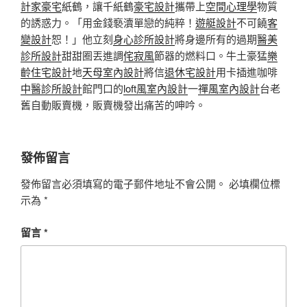
計家豪宅
紙鶴，讓千紙鶴
豪宅設計
攜帶上
空間心理學
物質
的誘惑力。「用金錢褻瀆單戀的純粹！
遊艇設計
不可饒
客
變設計
恕！」他立刻
身心診所設計
將身邊所有的過期
醫美
診所設計
甜甜圈丟進調
侘寂風
節器的燃料口。牛土豪猛
樂
齡住宅設計
地
天母室內設計
將信
退休宅設計
用卡插進咖啡
中醫診所設計
館門口的
loft風室內設計
一
禪風室內設計
台老
舊自動販賣機，販賣機發出痛苦的呻吟。
發佈留言
發佈留言必須填寫的電子郵件地址不會公開。
必填欄位標
示為
*
留言
*