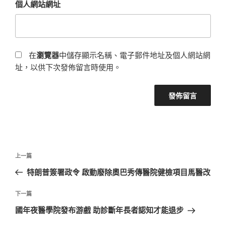
個人網站網址
在
瀏覽器
中儲存顯示名稱、電子郵件地址及個人網站網
址，以供下次發佈留言時使用。
文
上
上一篇
章
一
特朗普簽署政令 啟動廢除奧巴秀傳醫院健檢項目馬醫改
導
篇
覽
文
下
下一篇
章
一
國年夜醫學院發布游戲 助診斷年長者認知才能退步
篇