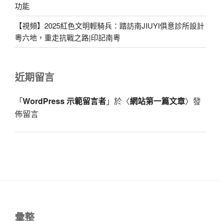
功能
【視頻】2025紅色文明輕騎兵：踏訪南JIUYI俱意診所設計
粵六地，重走抗戰之路|印記南粵
近期留言
「
WordPress 示範留言者
」於〈
網站第一篇文章
〉發
佈留言
彙整