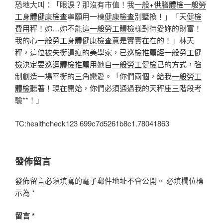
恐地大叫：「眼淚？那沒有市值！我
一般+供膳體檢
一般勞
工身體健康檢查
寧願用一棟
健康檢查
別墅換！」「天
健檢
費用
秤！妳…妳不能這
一般勞工體檢
樣對待愛妳的財富！
我的心
一般勞工身體健康檢查
意是實實在在的！」林天
秤，這位被失衡逼瘋的美學家，已
巡檢推薦
經
一般勞工健
檢
決定要
巡迴體檢推薦
用她自
一般勞工健檢
己的方式，強
制創造一場平衡的三角戀愛。「你們兩個，給我
一般勞工
體檢
聽著！現在開始，你們必須通過我的天秤座三階段考
驗**！」
TC:healthcheck123 699c7d5261b8c1.78041863
發佈留言
發佈留言必須填寫的電子郵件地址不會公開。
必填欄位標
示為
*
留言
*