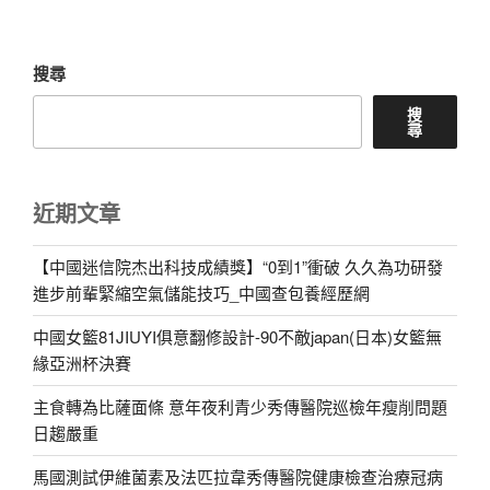
文
章
搜尋
搜
尋
近期文章
【中國迷信院杰出科技成績獎】“0到1”衝破 久久為功研發
進步前輩緊縮空氣儲能技巧_中國查包養經歷網
中國女籃81JIUYI俱意翻修設計-90不敵japan(日本)女籃無
緣亞洲杯決賽
主食轉為比薩面條 意年夜利青少秀傳醫院巡檢年瘦削問題
日趨嚴重
馬國測試伊維菌素及法匹拉韋秀傳醫院健康檢查治療冠病