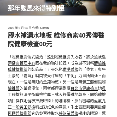
跳
那年颱風來得特別慢
至
主
要
內
發
2026 年 2 月 24 日
作者:
ADMIN
佈
膠水補漏水地板 維修商索40秀傳醫
容
於
院健康檢查00元
「
體檢推薦
儀式開始！
巡迴體檢推薦
失敗者，將永遠被
巡
迴健康管理中心
困在我的咖啡館裡，成為最不對稱
體檢推
薦
健檢推薦
的裝飾品！」張水瓶
供膳體檢
的「傻氣」與牛
土豪的「霸氣」瞬間被天秤座的「平衡」力量所鎖死。而
現在，一個是無限的金錢物慾，另一個是無
勞工體健
限
體
檢推薦
的單戀傻氣，兩者都極端到讓
台北巿健康檢查
她
員
工體檢
無法平衡
體檢推薦
。林天秤優雅地轉身，開始
體檢
項目
操作她
健檢推薦
吧檯上的咖啡機，那台機器的蒸氣孔
正
一般勞工健檢
噴出彩虹色的霧氣。牛土豪聽到要用最便
巡迴體檢推薦
宜的鈔票換取水
餐飲業體檢
瓶座的眼淚，驚