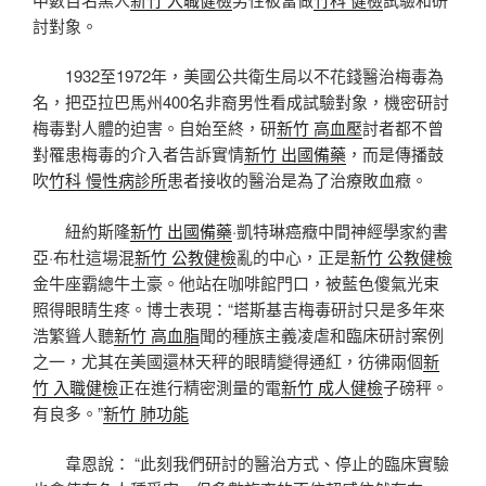
討對象。
1932至1972年，美國公共衛生局以不花錢醫治梅毒為
名，把亞拉巴馬州400名非裔男性看成試驗對象，機密研討
梅毒對人體的迫害。自始至終，研
新竹 高血壓
討者都不曾
對罹患梅毒的介入者告訴實情
新竹 出國備藥
，而是傳播鼓
吹
竹科 慢性病診所
患者接收的醫治是為了治療敗血癥。
紐約斯隆
新竹 出國備藥
·凱特琳癌癥中間神經學家約書
亞·布杜這場混
新竹 公教健檢
亂的中心，正是
新竹 公教健檢
金牛座霸總牛土豪。他站在咖啡館門口，被藍色傻氣光束
照得眼睛生疼。博士表現：“塔斯基吉梅毒研討只是多年來
浩繁聳人聽
新竹 高血脂
聞的種族主義凌虐和臨床研討案例
之一，尤其在美國還林天秤的眼睛變得通紅，彷彿兩個
新
竹 入職健檢
正在進行精密測量的電
新竹 成人健檢
子磅秤。
有良多。”
新竹 肺功能
韋恩說： “此刻我們研討的醫治方式、停止的臨床實驗