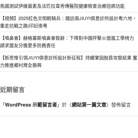
馬國測試伊維菌素及法匹拉韋秀傳醫院健康檢查治療冠病功能
【視頻】2025紅色文明輕騎兵：踏訪南JIUYI俱意診所設計粵六地，
重走抗戰之路|印記南粵
【噴鼻會】赫格塞斯噴鼻會致辭：下降對中國抨擊火億嵐工學椅力
請求盟友分擔更多防務責任
【新思惟引領JIUYI俱意診所設計新征程】持續鞏固脫貧攻堅結果 奮
力推進鄉村周全振興
近期留言
「
WordPress 示範留言者
」於〈
網站第一篇文章
〉發佈留言