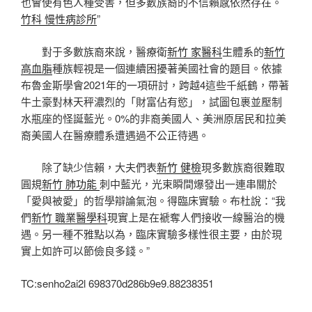
也會使有色人種受害，但多數族裔的不信賴感依然存在。
竹科 慢性病診所
”
對于多數族裔來說，醫療衛
新竹 家醫科
生體系的
新竹
高血脂
種族輕視是一個連續困擾著美國社會的題目。依據
布魯金斯學會2021年的一項研討，跨越4這些千紙鶴，帶著
牛土豪對林天秤濃烈的「財富佔有慾」，試圖包裹並壓制
水瓶座的怪誕藍光。0%的非裔美國人、美洲原居民和拉美
裔美國人在醫療體系遭遇過不公正待遇。
除了缺少信賴，大夫們表
新竹 健檢
現多數族裔很難取
圓規
新竹 肺功能
刺中藍光，光束瞬間爆發出一連串關於
「愛與被愛」的哲學辯論氣泡。得臨床實驗。布杜說：“我
們
新竹 職業醫學科
現實上是在褫奪人們接收一線醫治的機
遇。另一種不雅點以為，臨床實驗多樣性很主要，由於現
實上如許可以節儉良多錢。”
TC:senho2ai2l 698370d286b9e9.88238351