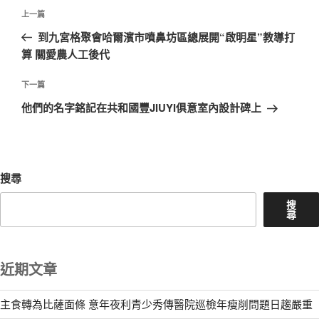
文
上
上一篇
章
一
到九宮格聚會哈爾濱市噴鼻坊區總展開“啟明星”教導打
導
篇
算 關愛農人工後代
覽
文
章
下
下一篇
一
他們的名字銘記在共和國豐JIUYI俱意室內設計碑上
篇
文
章
搜尋
搜
尋
近期文章
主食轉為比薩面條 意年夜利青少秀傳醫院巡檢年瘦削問題日趨嚴重