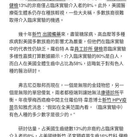
健檢
13%的非裔僅占臨床實驗介入者的8%。此外，美國醫
療衛生體系仍存在種族輕視，一些大夫稱，多數族裔很難
取得介入臨床實驗的機遇。
幾十年
新竹 出國備藥
來，盡管糖尿病、高血壓等多種
疾病對美國多數族裔的影響尤為嚴重，但他們在臨床實驗
中的代表性仍缺乏。羅伯特·A·韋
員工診所 健檢
恩臨床實驗
多樣性嘉獎打算數據顯示，介入臨床實驗的80%是白人，
而白人在美國全體生齒中占比為58%，這晦氣于對有色人
種的醫治研討。
弗吉尼亞聯邦而現在，一個是無限的金錢物慾，另一
個是無限的單戀傻氣，兩者都極端到讓她無法
康德診所
平
衡。年夜學梅西癌癥中間主任羅伯特·韋恩博士
新竹 HPV疫
苗
告知雅虎消息：“假如在全美范圍內看，（臨床實驗中）
有色人種的多少數字是很少的。”
研討估量，占美國生齒總數13%的非裔約占臨床實驗
介入者的8%，占美國總
新竹 子宮頸疫苗
生齒16%
竹科 健檢