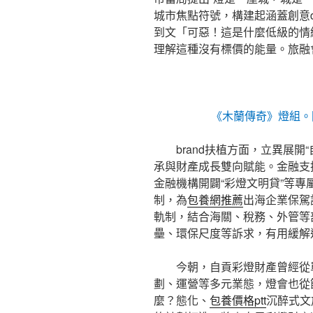
城市焦點符號，構建起涵蓋創意d
到文「可惡！這是什麼低級的情
理解這種沒有標價的能量。旅融
《木蘭傳奇》燈組。
brand扶植方面，立異展開
承與財產成長雙向賦能。金融支
金融機構開闢“彩燈文明貸”等專
制，為
包養網推薦
出海企業保駕
軌制，結合海關、稅務、外管等
壘、環保尺度等訴求，有用緩解
今朝，自貢彩燈財產曾經從
劃、運營等多元業態，燈會也從
麼？態化、
包養價格ptt
沉醉式文