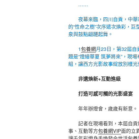
……
夜幕來臨，四川自貢，中華
的“性命之樹”次序遞次煥彩，巨
泉與鼓點翩躚起舞。
1
包養網
月23日，第32屆
題是“燈繪華夏 筑夢將來”，現場
組，讓西方光影故事綻放別樣光
非遺煥新+互動進級
打造可感可觸的光影盛宴
年年辦燈會，歲歲有新意。
記者在現場看到，本屆自貢
事、互動等方
包養網VIP
面的立異
讓千年彩燈身手煥發今世活
包養