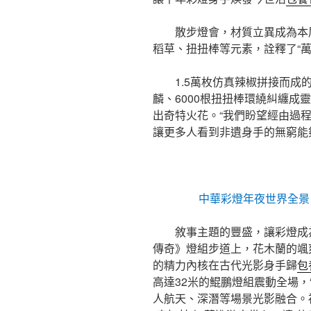
散步燈會，材質立異成為本
稻草、扭扭棒等元素，詮釋了“萬
1.5萬枚仿真辣椒拼接而成
麟、6000根扭扭棒環繞糾纏成
出奇特火花。“我們盼望經由過程
讓更多人看到非遺身手的無窮能夠
中華彩燈年夜世界全景
敘事主題的豐盛，讓彩燈成
傳奇》燈組步道上，花木蘭的颯
的精力內核在古代光影身手歸
包
高達32米的鯤鵬燈組震動全場，
人航天、深潛等場景光影融合。