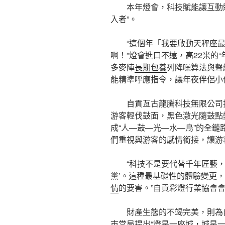
本年燈會，科技賦能讓互動體
入者”。
“這個年「我要啟動天秤座
啊！”燈會進口不遠，高22米的“
多麥陣
長期包養
列降噪算法與聲
能精準呼應指令，讓年夜伴侶小
自貢亙古龍騰科技無限公司
游客輕伐鼓面，黑色激光隨鼓點
成“人—鼓—光—水—鳥”的全鏈
們重視與游客的感情銜接，讓游
“科技不是要代替千年匠藝，
黨’。這種最基礎性的體驗變更
情
的要害。”自貢彩燈行業協會
財產生態的不竭完美，則為
市當局提出“燈是一座城，城是