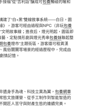
手接福”從“吉利話”釀成可
包養
觸碰的暖和
構建了“白+黑”雙線敘事系統——白日，園
緣》，游客可經由過程與NPC（非玩
包養
燈”文明故事線；進夜后，燈光明起，園區即
式演藝、定點情形劇與燈光秀串
包養妹
聯起整
期包養
燈市”主題街區，游客還可租賃漢
、風俗闤闠等場景的經過歷程中，完成由
屬劇情記憶。
非遺身手為魂、科技立異為翼，
包養網車
常態文旅運營、從手工制作到智能智造的
不開匠人苦守與財產生態的連續完美。