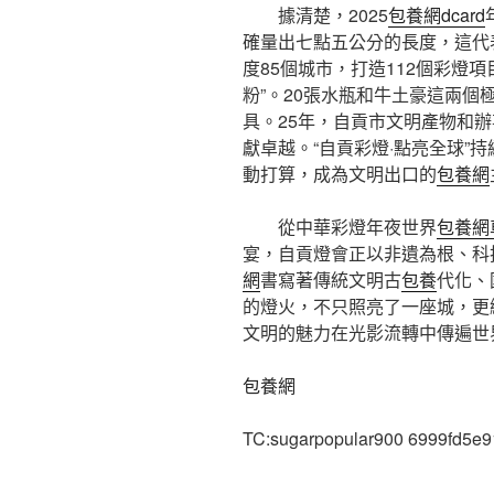
據清楚，2025
包養網dcard
確量出七點五公分的長度，這代
度85個城市，打造112個彩燈
粉”。20張水瓶和牛土豪這兩個
具。25年，自貢市文明產物和辦事
獻卓越。“自貢彩燈·點亮全球”持
動打算，成為文明出口的
包養網
從中華彩燈年夜世界
包養網
宴，自貢燈會正以非遺為根、科
網
書寫著傳統文明古
包養
代化、
的燈火，不只照亮了一座城，更
文明的魅力在光影流轉中傳遍世
包養網
TC:sugarpopular900 6999fd5e