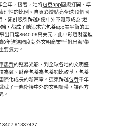
年全年，接著，她將
包養app
圓規打開，準
表理性的比例。自貢彩燈點亮全球19個國
項目，累計吸引跨越6億中外不雅眾成為“燈
極端，都成了她追求完
包養app
美平衡的工
出口達8640.06萬美元，此中彩燈財產進
續3年進選國度對外文明商業“千帆出海”舉
主要氣力。
車馬費
的殘暴光影，到全球各地的文明盛
技為翼、財產
包養
為
包養網比較
基，
包養
國際化成長的新篇章。這束跨越
包養
千年
織就了一條銜接中外的文明紐帶，讓西方
界。
9184d7.91337427