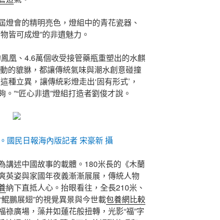
屆燈會的精明亮色，燈組中的青花瓷器、
物皆可成燈”的非遺魅力。
的鳳凰、4.6萬個收受接管藥瓶重塑出的水麒
靈動的貔貅，都讓傳統氣味與潮水創意碰撞
這種立異，讓傳統彩燈走出‘固有形式’，
。”“匠心非遺”燈組打造者劉俊才說。
。國民日報海內版記者 宋豪新 攝
為講述中國故事的載體。180米長的《木蘭
爽英姿與家國年夜義漸漸展展，傳統人物
養
納下直抵人心。抬眼看往，全長210米、
“鯤鵬展翅”的視覺異景與今世載
包養網比較
福祿廣場，藻井如蓮花般扭轉，光影“福”字