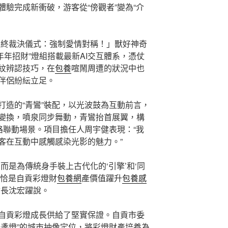
驗完成新衝破，游客從“傍觀者”變為“介
最終裁決儀式：強制愛情對稱！」獸好神奇
年年招財”燈組搭載最新AI交互體系，憑仗
紋辨認技巧，在
包養
喧鬧周遭的狀況中也
伴侶紛紜立足。
打造的“青鸞”裝配，以光波鼓為互動前言，
變換，噴泉同步舞動，青鸞抬首展翼，構
路聯動場景。項目擔任人周宇健表現：“我
客在互動中感觸感染光影的魅力。”
而是為傳統身手裝上古代化的‘引擎’和‘同
，恰是自貢彩燈財
包養網
產價值躍升
包養感
會長沈宏躍說。
自貢彩燈成長供給了堅實保證。自貢市委
一盞燈”的城市抽像定位，將彩燈財產培養為