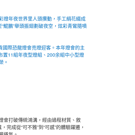
彩燈年夜世界里人頭攢動，手工絹花綴成
型“鯤鵬”舉頭振翅劃破夜空，炫彩青鸞隨噴
自貢國際恐龍燈會亮燈迎客。本年燈會的主
布置11組年夜型燈組、200余組中小型燈
榮。
燈會打破傳統鴻溝，經由過程材質、敘
，完成從“可不雅”到“可感”的體驗躍遷，
管道
氣。