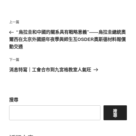
文
上
上一篇
章
一
“烏拉圭和中國的關系具有戰略意義”——烏拉圭總統奧
導
篇
爾西在北京外國語年夜學與師生互OSDER奧斯德材料報價
覽
文
動交通
章
下
下一篇
一
消息特寫｜工會合市到九宮格教室人氣旺
篇
文
章
搜尋
搜
尋