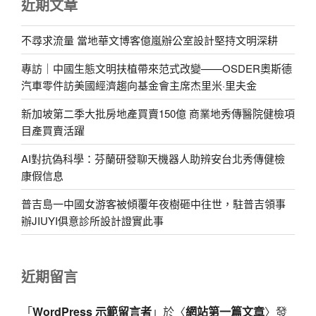
近期文章
不尋求流量 當地華文博客億嵐辦公室設計堅持文明深耕
專訪｜中國生態文明扶植帶來范式改變——OSDER奧斯德
汽車零件訪美國經濟趨向基金會主席杰里米·里夫金
新加坡第二季大批房地產買賣150億 商業地秀傳醫院健檢項
目產買賣活躍
AI對抗偽科學：芬蘭研發聊天機器人助辨安台北秀傳健檢
康假信息
普吉島一中國女游客被傾覆年夜樹砸中往世，駐普吉領事
辦JIUYI俱意診所設計證實此事
近期留言
「
WordPress 示範留言者
」於〈
網站第一篇文章
〉發