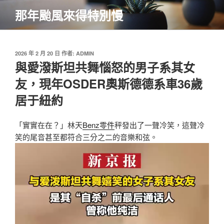
跳
那年颱風來得特別慢
至
主
要
內
發
2026 年 2 月 20 日
作者:
ADMIN
佈
與愛潑斯坦共舞惱怒的男子系其女
容
於
友，現年OSDER奧斯德德系車36歲
居于紐約
「實實在在？」林天
Benz零件
秤發出了一聲冷笑，這聲冷
笑的尾音甚至都符合三分之二的音樂和弦。