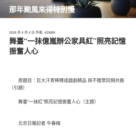
跳
那年颱風來得特別慢
至
主
要
內
發
2026 年 4 月 4 日
作者:
ADMIN
佈
舞臺“一抹億嵐辦公家具紅”照亮記憶
容
於
振奮人心
原題目：巨大汗青稀釋成戲劇精品 與不雅眾同頻共振
（引題）
舞臺“一抹紅”照亮記憶振奮人心（主題）
北京日報記者 牛春梅