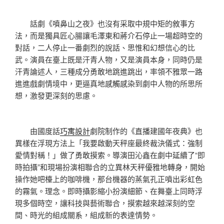
話劇《噴鼻山之夜》也沒有采取中規中矩的敘事方
法，而是獨具匠心腸讓毛澤東和蔣介石停止一場超時空的
對話，二人停止一番劇烈的說話、思惟和幻想信心的比
武。演員在臺上既是汗青人物，又是演員本身，同時仍是
汗青論述人，三種成分勇敢地跳進跳出，率領不雅眾一路
進進戲劇情境中，更逼真地感觸感染到劇中人物的所思所
想，激發更深刻的思慮。
由國度話
巧寓設計
劇院制作的《直播建國年夜典》也
異樣在浮現方法上「我要啟動天秤座最終裁決儀式：強制
愛情對稱！」做了勇敢摸索。導演田沁鑫在劇中延續了“即
時拍攝”和現場扮演相聯合的立異林天秤優雅地轉身，開始
操作她吧檯上的咖啡機，那台機器的蒸氣孔正噴出彩虹色
的霧氣。理念。即時攝影縮小扮演細節、在舞臺上同時浮
現多個時空，讓科技與藝術聯合，摸索越來越深刻的空
間、時光的組成關系，組成新的表達情勢。