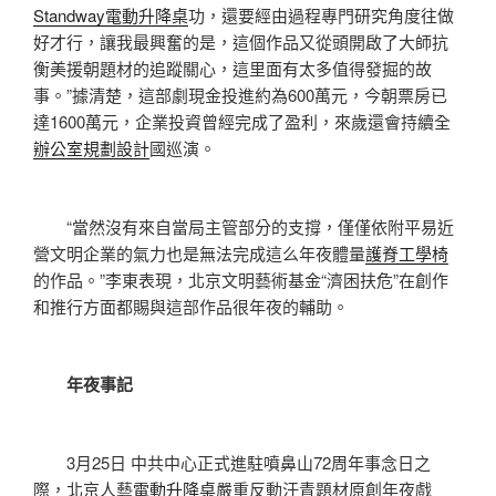
Standway電動升降桌
功，還要經由過程專門研究角度往做
好才行，讓我最興奮的是，這個作品又從頭開啟了大師抗
衡美援朝題材的追蹤關心，這里面有太多值得發掘的故
事。”據清楚，這部劇現金投進約為600萬元，今朝票房已
達1600萬元，企業投資曾經完成了盈利，來歲還會持續全
辦公室規劃設計
國巡演。
“當然沒有來自當局主管部分的支撐，僅僅依附平易近
營文明企業的氣力也是無法完成這么年夜體量
護脊工學椅
的作品。”李東表現，北京文明藝術基金“濟困扶危”在創作
和推行方面都賜與這部作品很年夜的輔助。
年夜事記
3月25日 中共中心正式進駐噴鼻山72周年事念日之
際，北京人藝
電動升降桌
嚴重反動汗青題材原創年夜戲