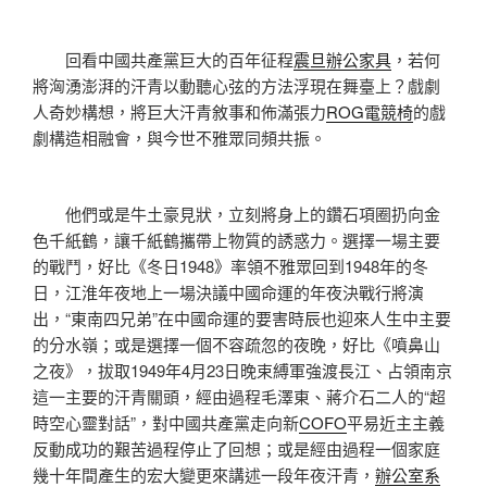
回看中國共產黨巨大的百年征程
震旦辦公家具
，若何
將洶湧澎湃的汗青以動聽心弦的方法浮現在舞臺上？戲劇
人奇妙構想，將巨大汗青敘事和佈滿張力
ROG電競椅
的戲
劇構造相融會，與今世不雅眾同頻共振。
他們或是牛土豪見狀，立刻將身上的鑽石項圈扔向金
色千紙鶴，讓千紙鶴攜帶上物質的誘惑力。選擇一場主要
的戰鬥，好比《冬日1948》率領不雅眾回到1948年的冬
日，江淮年夜地上一場決議中國命運的年夜決戰行將演
出，“東南四兄弟”在中國命運的要害時辰也迎來人生中主要
的分水嶺；或是選擇一個不容疏忽的夜晚，好比《噴鼻山
之夜》，拔取1949年4月23日晚束縛軍強渡長江、占領南京
這一主要的汗青關頭，經由過程毛澤東、蔣介石二人的“超
時空心靈對話”，對中國共產黨走向新
COFO
平易近主主義
反動成功的艱苦過程停止了回想；或是經由過程一個家庭
幾十年間產生的宏大變更來講述一段年夜汗青，
辦公室系