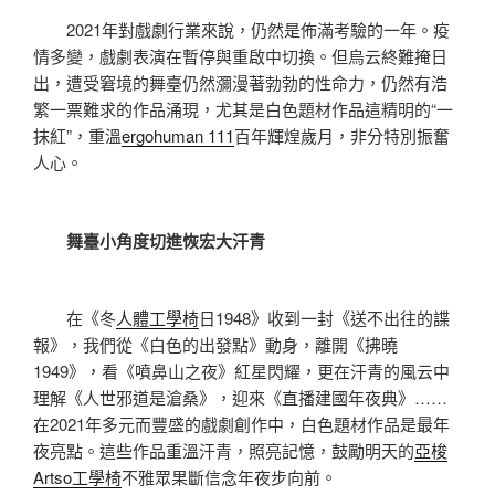
2021年對戲劇行業來說，仍然是佈滿考驗的一年。疫
情多變，戲劇表演在暫停與重啟中切換。但烏云終難掩日
出，遭受窘境的舞臺仍然瀰漫著勃勃的性命力，仍然有浩
繁一票難求的作品涌現，尤其是白色題材作品這精明的“一
抹紅”，重溫
ergohuman 111
百年輝煌歲月，非分特別振奮
人心。
舞臺小角度切進恢宏大汗青
在《冬
人體工學椅
日1948》收到一封《送不出往的諜
報》，我們從《白色的出發點》動身，離開《拂曉
1949》，看《噴鼻山之夜》紅星閃耀，更在汗青的風云中
理解《人世邪道是滄桑》，迎來《直播建國年夜典》……
在2021年多元而豐盛的戲劇創作中，白色題材作品是最年
夜亮點。這些作品重溫汗青，照亮記憶，鼓勵明天的
亞梭
Artso工學椅
不雅眾果斷信念年夜步向前。