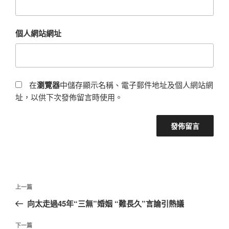
個人網站網址
在
瀏覽器
中儲存顯示名稱、電子郵件地址及個人網站網
址，以供下次發佈留言時使用。
文
上
上一篇
章
一
向太走過45年“三無”婚姻 “難長久”言論引熱議
導
篇
覽
文
下
下一篇