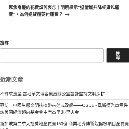
章
一
聚焦身邊的花費煩苦衷①｜明明標示“退億嵐升降桌貨包運
篇
費”，為何退貨還要付運費？
文
章
搜尋
搜
尋
近期文章
不尋求流量 當地華文博客億嵐辦公室設計堅持文明深耕
專訪｜中國生態文明扶植帶來范式改變——OSDER奧斯德汽車零件
訪美國經濟趨向基金會主席杰里米·里夫金
新加坡第二季大批房地產買賣150億 商業地秀傳醫院健檢項目產買賣