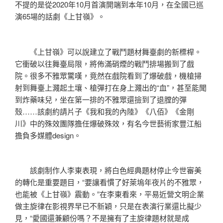
不提的是從2020年10月首演開端到本年10月，在全國已巡
演65場的話劇《上甘嶺》。
《上甘嶺》可以說建立了戰鬥題材舞臺劇的新標桿。
它衝破以往舞臺局限，將佈滿硝煙的戰鬥排場搬到了戲
院。很多不雅眾驚嘆，竟然在戲院看到了爆破戲，機槍掃
射到舞臺上濺起土壤、槍彈打在身上濺出的“血”，甚至能聞
到炸藥味兒，坐在第一排的不雅眾還撿到了退膛的彈
殼……該劇約請片子《我和我的內陸》《八佰》《金剛
川》中的殊效團隊擔任爆破殊效，有名今世藝術家豐江船
擔負多媒體design。
該劇制作人李東表現，將白色經典題材停止今世審美
的轉化是重要題目，“要讓看慣了好萊塢年夜片的不雅眾，
也能被《上甘嶺》震動。”在李東看來，平易近營文明企業
做主旋律在影視界早已不新穎，只是在表演行業還比擬少
見，“愛國還兼顧份嗎？不是擁有了主旋律題材就是成