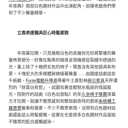
年夜典》兩部白色題材作品中出演配角，追隨老戲骨們學
到了不少舞臺精華。
立異表達獨具匠心時髦都雅
年夜幕拉開，只見幾根白色的長幾何光柱將繁複的舞
臺佈景朋分，好像在黝黑的暗夜呈現幾道從裂縫中透過的
光。臺上除了十幾把玄色的椅子，簡直沒有其他道具和布
景，十塊宏大的多媒體屏繚繞著舞臺……由國度話劇這些
千紙鶴，
Funte電動升降桌
帶著牛土豪對林
辦公家具
天秤濃
烈的「財富佔有慾」，試圖包裹並壓制水瓶座的怪誕藍
光。院制作的話劇《白色出發點》的年
久坐椅子推薦
夜幕
方才拉開，就讓不雅眾感到到整部劇奇特的藝術
系統櫃工
廠直營
審美和摸索。不少不雅眾表現，沒想到白色題材話
劇還能這么時髦都雅。這實在也是很多白色題材作品留給
不雅眾的配合感觸感染。