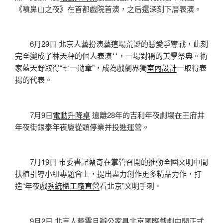
《噴鼻山之夜》在首都戲院首演，之后還深刻下層表演。
6月29日 北京人藝扮演藝這場荒誕的戀愛爭奪戰，此刻
完全變成了林天秤的個人表演**，一場對稱的美學祭典。術
家藍天野取得“七一勛章”，成為戲劇界獨
室內設計
一取得表
揚的代表。
7月9日
電動升降桌
遠離28年的吉利年夜劇場在王府井
年夜街銀泰年夜廈從頭停業并投進運營。
7月19日 市委書記蔡奇在掌管召開的推動全國文明中間
扶植引導小組專題會上，提出盡力創作更多精品力作，打
造“年夜戲
系統櫃工廠直營
看北京”文明手刺。
9月2日 北京人藝
震旦辦公家具
北京國際戲劇中間正式