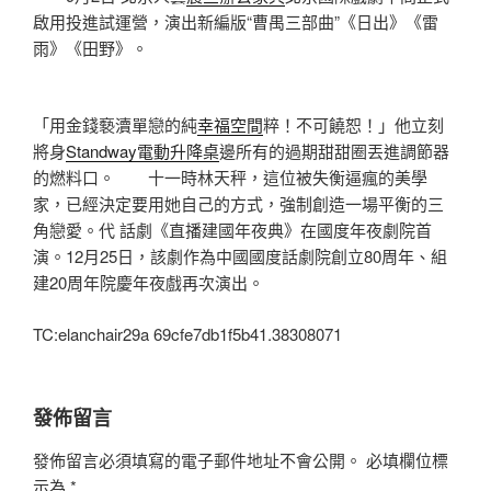
啟用投進試運營，演出新編版“曹禺三部曲”《日出》《雷
雨》《田野》。
「用金錢褻瀆單戀的純
幸福空間
粹！不可饒恕！」他立刻
將身
Standway電動升降桌
邊所有的過期甜甜圈丟進調節器
的燃料口。 十一時林天秤，這位被失衡逼瘋的美學
家，已經決定要用她自己的方式，強制創造一場平衡的三
角戀愛。代 話劇《直播建國年夜典》在國度年夜劇院首
演。12月25日，該劇作為中國國度話劇院創立80周年、組
建20周年院慶年夜戲再次演出。
TC:elanchair29a 69cfe7db1f5b41.38308071
發佈留言
發佈留言必須填寫的電子郵件地址不會公開。
必填欄位標
示為
*