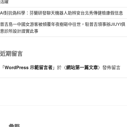
活躍
AI對抗偽科學：芬蘭研發聊天機器人助辨安台北秀傳健檢康假信息
普吉島一中國女游客被傾覆年夜樹砸中往世，駐普吉領事辦JIUYI俱
意診所設計證實此事
近期留言
「
WordPress 示範留言者
」於〈
網站第一篇文章
〉發佈留言
彙整