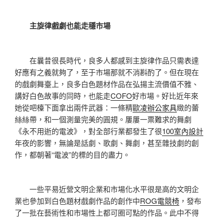
主旋律戲劇也能走穩市場
在曩昔很長時代，良多人都感到主旋律作品只需表達
好應有之義就夠了，至于市場那就不消斟酌了。但在現在
的戲劇舞臺上，良多白色題材作品在弘揚主流價值不雅、
講好白色故事的同時，也能走
COFO
好市場。好比近年來
她從吧檯下面拿出兩件武器：一條精
歐凌辦公家具
緻的蕾
絲絲帶，和一個測量完美的圓規。屢屢一票難求的舞劇
《永不用逝的電波》，對全部行業都發生了很
100室內設計
年夜的影響，無論是話劇、歌劇、舞劇，甚至雜技劇的創
作，都朝著“電波”的標的目的盡力。
一些平易近營文明企業和市場化水平很是高的文明企
業也參加到白色題材戲劇作品的創作中
ROG電競椅
，發布
了一批在藝術性和市場性上都可圈可點的作品。此中不得