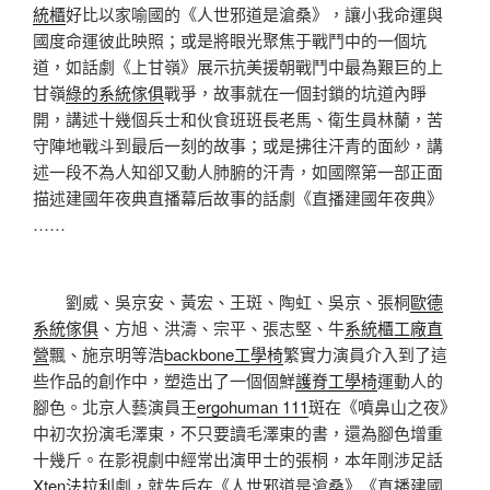
統櫃
好比以家喻國的《人世邪道是滄桑》，讓小我命運與
國度命運彼此映照；或是將眼光聚焦于戰鬥中的一個坑
道，如話劇《上甘嶺》展示抗美援朝戰鬥中最為艱巨的上
甘嶺
綠的系統傢俱
戰爭，故事就在一個封鎖的坑道內睜
開，講述十幾個兵士和伙食班班長老馬、衛生員林蘭，苦
守陣地戰斗到最后一刻的故事；或是拂往汗青的面紗，講
述一段不為人知卻又動人肺腑的汗青，如國際第一部正面
描述建國年夜典直播幕后故事的話劇《直播建國年夜典》
……
劉威、吳京安、黃宏、王斑、陶虹、吳京、張桐
歐德
系統傢俱
、方旭、洪濤、宗平、張志堅、牛
系統櫃工廠直
營
飄、施京明等浩
backbone工學椅
繁實力演員介入到了這
些作品的創作中，塑造出了一個個鮮
護脊工學椅
運動人的
腳色。北京人藝演員王
ergohuman 111
斑在《噴鼻山之夜》
中初次扮演毛澤東，不只要讀毛澤東的書，還為腳色增重
十幾斤。在影視劇中經常出演甲士的張桐，本年剛涉足話
Xten法拉利
劇，就先后在《人世邪道是滄桑》《直播建國