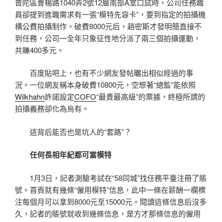
普陀區曹楊路1040弄2號12層南部A室口試時，公司任務職
員卻提到進職需求有一張“模特先容卡”，要到指定的拍攝機
構公費拍攝制作。破費8000元后，趙密斯才發明簡直接不
到任務，公司一全年只象征性地分派了兩三個拍攝運動，
共賺400多元。
百度貼吧上，也有不少網友發帖曬出相似經過的事
況。一位網友稱本身破費10800元，空想著“總監”能依照
Wilkhahn
許諾設定
COFO
“最貴最高級”的票據，終極所謂的
拍攝義務卻化為烏有。
這背后能否也是坑人的“套路”？
任何長相年紀都可當模特
1月3日，記者測驗考試在“58同城”找任務平臺注冊了賬
號。首頁就有幾條“僱用模特”信息，此中一條在薪酬一欄標
注每個月可以拿到8000元至15000元。閱讀這條信息后沒多
久，記者的賬號就收到幾條信息，是方才那條信息的僱用