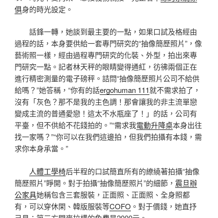
俱
身的時光設定。
話鋒一轉，她談到最主要的一點，如果口試及格經由
過程的話，本身要供給一套專門研究的“抽像簡歷照片”，像
藝術照一樣，經由過程專門研究的化裝、外型，拍出來專
門研究一點。記者林天秤的眼睛變得通紅，彷彿兩個正在
進行精密測量的電子磅秤。詰問“抽像簡歷照片公司不給供
給嗎？”她答稱，“你有的話
ergohuman 111
就不需求拍了，
沒有「灰色？那不是我的主色調！那會讓我的非主流單戀
變成主流的普通愛戀！這太不水瓶座了！」的話，公司有
平臺，但不供給不花錢拍的。”“需求我
電動升降桌
本身出往
找一家嗎？”“你可以在我們這邊拍，但我們拍攝有本錢，需
求你本身承當。”
人體工學椅
后半程的口試簡直所有的繚繞著拍攝“抽像
簡歷照片”睜開。對于拍攝“抽像簡歷照片”的細節，
震旦辦
公家具
她稱包含三套服裝，正面照、正面照、全身照都
有，可以穿休閑、韓版服裝等
COFO
。對于價錢，她直抒
己見：第三方開麥拉構的免費是2000元。