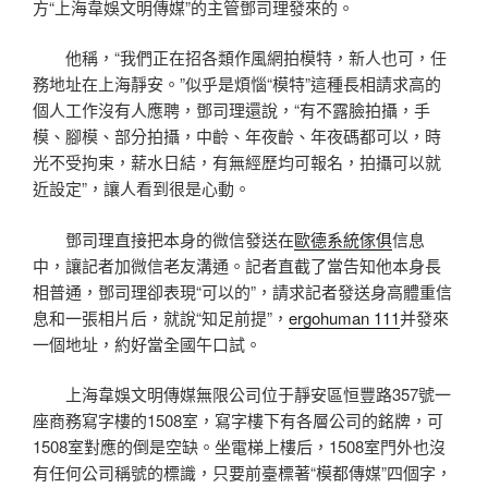
方“上海韋娛文明傳媒”的主管鄧司理發來的。
他稱，“我們正在招各類作風網拍模特，新人也可，任
務地址在上海靜安。”似乎是煩惱“模特”這種長相請求高的
個人工作沒有人應聘，鄧司理還說，“有不露臉拍攝，手
模、腳模、部分拍攝，中齡、年夜齡、年夜碼都可以，時
光不受拘束，薪水日結，有無經歷均可報名，拍攝可以就
近設定”，讓人看到很是心動。
鄧司理直接把本身的微信發送在
歐德系統傢俱
信息
中，讓記者加微信老友溝通。記者直截了當告知他本身長
相普通，鄧司理卻表現“可以的”，請求記者發送身高體重信
息和一張相片后，就說“知足前提”，
ergohuman 111
并發來
一個地址，約好當全國午口試。
上海韋娛文明傳媒無限公司位于靜安區恒豐路357號一
座商務寫字樓的1508室，寫字樓下有各層公司的銘牌，可
1508室對應的倒是空缺。坐電梯上樓后，1508室門外也沒
有任何公司稱號的標識，只要前臺標著“模都傳媒”四個字，