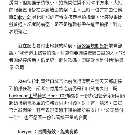
房間，但總面子積很小，拍攝間估摸不到30平方米，大批
的服裝直接掛在走廊墻面的架子上。此時一位方才由任務
職
Enjoy121
員化好妝的年青女孩走進拍攝間，化裝後果比
擬普通。記者問前臺，是不是進職必需在這里拍攝，對方
表現確定。
就在記者要付出尾款的時辰，
辦公室規劃設計
前臺卻
說，“我們這里儘管拍攝，付錢你要聯絡接觸口試的人。”記
者聯絡接觸后，仍是統一個付款碼，即尾款也是付給“伯樂
韋”公司。
Xten法拉利
固然口試官此前說得清明白楚天天都能接
到拍攝任務，記者在付尾款之前仍是和口試官表白，盼
backbone工學椅
望
iRock T07
能簽訂一份能包管必定周期內
起碼接到幾多單的任務合同再付錢。對于這一請求，口試
官言辭閃躲，甚至表現寧愿下降拍攝所需支出，“公司墊付
一半”，也不愿簽一份包管接單量的合同。
lawyer ：合同有效，能夠有詐