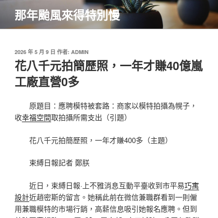
跳
那年颱風來得特別慢
至
主
要
內
發
2026 年 5 月 9 日
作者:
ADMIN
佈
花八千元拍簡歷照，一年才賺40億嵐
容
於
工廠直營0多
原題目：應聘模特被套路：商家以模特拍攝為幌子，
收
幸福空間
取拍攝所需支出（引題）
花八千元拍簡歷照，一年才賺400多（主題）
束縛日報記者 鄭朕
近日，束縛日報·上不雅消息互動平臺收到市平易
巧寓
設計
近趙密斯的留言。她稱此前在微信兼職群看到一則僱
用兼職模特的市場行銷，高薪信息吸引她報名應聘。但到