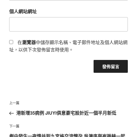
個人網站網址
在
瀏覽器
中儲存顯示名稱、電子郵件地址及個人網站網
址，以供下次發佈留言時使用。
文
上
上一篇
章
一
港新增35病例 JIUYI俱意豪宅設計近一個半月新低
導
篇
覽
文
下
下一篇
章
一
劇中發生一夜情并到九宮格交流懷孕 吳漣序與崔振赫一起