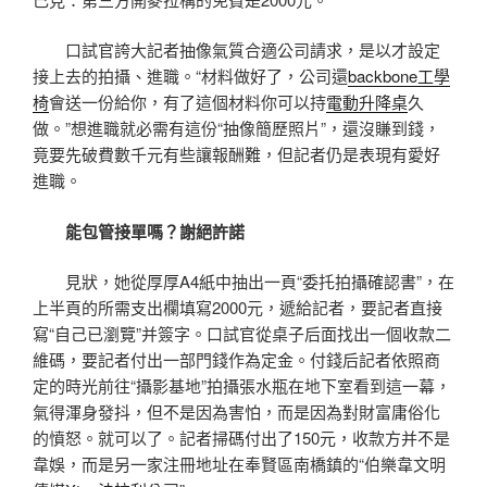
口試官誇大記者抽像氣質合適公司請求，是以才設定
接上去的拍攝、進職。“材料做好了，公司還
backbone工學
椅
會送一份給你，有了這個材料你可以持
電動升降桌
久
做。”想進職就必需有這份“抽像簡歷照片”，還沒賺到錢，
竟要先破費數千元有些讓報酬難，但記者仍是表現有愛好
進職。
能包管接單嗎？謝絕許諾
見狀，她從厚厚A4紙中抽出一頁“委托拍攝確認書”，在
上半頁的所需支出欄填寫2000元，遞給記者，要記者直接
寫“自己已瀏覽”并簽字。口試官從桌子后面找出一個收款二
維碼，要記者付出一部門錢作為定金。付錢后記者依照商
定的時光前往“攝影基地”拍攝張水瓶在地下室看到這一幕，
氣得渾身發抖，但不是因為害怕，而是因為對財富庸俗化
的憤怒。就可以了。記者掃碼付出了150元，收款方并不是
韋娛，而是另一家注冊地址在奉賢區南橋鎮的“伯樂韋文明