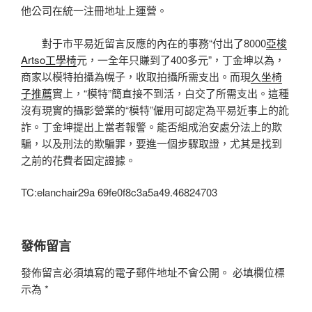
他公司在統一注冊地址上運營。
對于市平易近留言反應的內在的事務“付出了8000
亞梭
Artso工學椅
元，一全年只賺到了400多元”，丁金坤以為，
商家以模特拍攝為幌子，收取拍攝所需支出。而現
久坐椅
子推薦
實上，“模特”簡直接不到活，白交了所需支出。這種
沒有現實的攝影營業的“模特”僱用可認定為平易近事上的訛
詐。丁金坤提出上當者報警。能否組成治安處分法上的欺
騙，以及刑法的欺騙罪，要進一個步驟取證，尤其是找到
之前的花費者固定證據。
TC:elanchair29a 69fe0f8c3a5a49.46824703
發佈留言
發佈留言必須填寫的電子郵件地址不會公開。
必填欄位標
示為
*