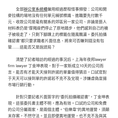
全部
辦公室系統櫃
僱用經過歷程怪事頻發：公司和開
麥拉構的場地沒有任何單元稱號標識、進職要先付數千
元、收款公司是毫有關系的郊區另一家公司、非論是藝人
材料表仍是“摩羯座們停止了原地踏步，他們感到自己的襪
子被吸走了，只剩下腳踝上的標籤在隨風飄盪。委托拍攝
確認書”都只要求職者片面信息、將來可否賺到錢沒有包
管……這能否又是說謊局？
清楚了記者暗訪的經過的事況后，上海年夜邦lawyer
firm lawyer 丁金坤表現，對于一家新成立10天的公司而
言，能否有才能天天接到許諾的單量值得猜忌，口試官對
于天天可以接到單的許諾若不克不及兌現，涉嫌虛偽宣揚
市場行銷行動。
針對只要記者片面簽字的“委托拍攝確認書”，丁金坤表
現，這張委托書主體不明，應為有效。口試的公司和免費
的公司分屬兩家，是兩個主體。“伯樂韋”的異地運營，須顛
末存案，不然守法。並且即便異地運營，也不克不及與其