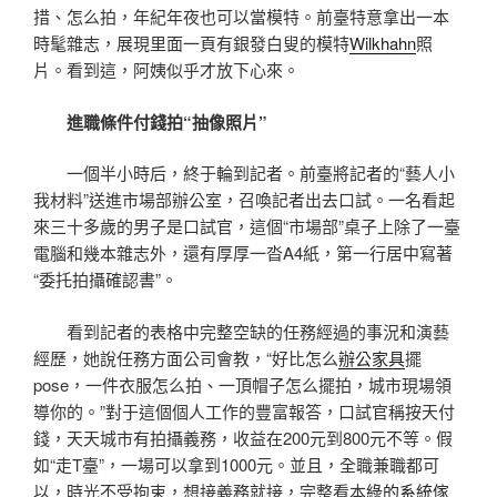
措、怎么拍，年紀年夜也可以當模特。前臺特意拿出一本
時髦雜志，展現里面一頁有銀發白叟的模特
Wilkhahn
照
片。看到這，阿姨似乎才放下心來。
進職條件付錢拍“抽像照片”
一個半小時后，終于輪到記者。前臺將記者的“藝人小
我材料”送進市場部辦公室，召喚記者出去口試。一名看起
來三十多歲的男子是口試官，這個“市場部”桌子上除了一臺
電腦和幾本雜志外，還有厚厚一沓A4紙，第一行居中寫著
“委托拍攝確認書”。
看到記者的表格中完整空缺的任務經過的事況和演藝
經歷，她說任務方面公司會教，“好比怎么
辦公家具
擺
pose，一件衣服怎么拍、一頂帽子怎么擺拍，城市現場領
導你的。”對于這個個人工作的豐富報答，口試官稱按天付
錢，天天城市有拍攝義務，收益在200元到800元不等。假
如“走T臺”，一場可以拿到1000元。並且，全職兼職都可
以，時光不受拘束，想接義務就接，完整看本
綠的系統傢