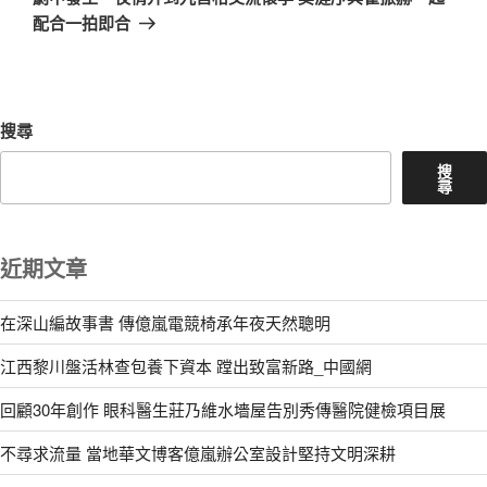
篇
配合一拍即合
文
章
搜尋
搜
尋
近期文章
在深山編故事書 傳億嵐電競椅承年夜天然聰明
江西黎川盤活林查包養下資本 蹚出致富新路_中國網
回顧30年創作 眼科醫生莊乃維水墻屋告別秀傳醫院健檢項目展
不尋求流量 當地華文博客億嵐辦公室設計堅持文明深耕