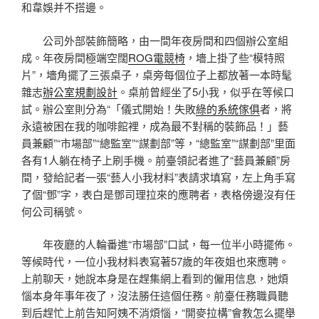
和韋娛并不搭邊。
公司外部裝飾簡略，由一間年夜房間和四個辦公室組
成。年夜房間極端空闊
ROG電競椅
，墻上掛了些“模特照
片”，墻角擺了三張桌子，桌旁每個位子上都放著一本時髦
雜志
辦公室規劃設計
。桌前曾經坐了5小我，似乎在等候口
試。辦公室則分為“「儀式開始！失敗
綠的系統傢俱
者，將
永遠被困在我的咖啡館裡，成為最不對稱的裝飾品！」藝
員兼顧”“市場部”“總監室”“謀劃部”等，“總監室”“謀劃部”里面
各有1人躺在椅子上刷手機。前臺領記者進了“藝員兼顧”房
間，發給記者一張“藝人小我材料”表請求填寫，左上角手寫
了個“鄧”字，表白是鄧司理拉來的應聘者，表格傍邊沒有任
何公司稱號。
年夜廳的人輪番進“市場部”口試，每一位半小時擺佈。
等候時代，一位小我材料表寫著57歲的年夜姐也來應聘。
上前聊天，她說本身是在趕集網上看到的僱用信息，她煩
惱本身年事年夜了，沒法勝任這個任務。前臺任務職員聽
到后趕忙上前告知阿姨不消煩惱，“開麥拉構”會教怎么擺舉