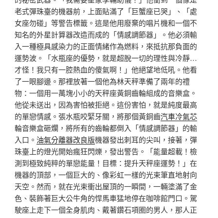
老式彈珠臺的機器前，上面貼滿了「巨蟹座已哭」、「處
女座勿碰」等警告標籤。這是他用廢棄的唱片機和一個不
知名的外星計算器改造而成的「情感調節器」。他必須輸
入一種極具感染力的正面情緒作為燃料，來抵抗那負面的
運勢波。「水瓶座的優勢，就是超脫一切的理性與冷靜…
才怪！我只有一腔熱血的傻氣啊！」他絕望地低吼。他看
了一眼腳邊。那裡放著一個他為林天秤準備了兩年的禮
物：一個用一萬塊小小的天秤座黃銅齒輪組成的音樂盒。
他從未送出，因為害怕被拒絕。這份害怕，就是純度最高
的單戀情感。張水瓶咬緊牙關，將那個黃銅齒
汽車冷氣芯
輪音樂盒砸爛，將所有的齒輪都倒入「情感調節器」的輸
入口。
油氣分離器改良版
機器發出刺耳的尖叫，接著，彈
珠臺上的燈光開始瘋狂閃爍，發出警告。「能量超載！檢
測到極致純粹的單戀能量！目標：提升天秤座運勢！」在
機器的頂部，一個巨大的、像彩虹一樣的光束筆直地射向
天空。然而，就在光束衝出屋頂的一瞬間，一輛塗滿了金
色、裝飾著巨大公牛角的悍馬車猛地停在咖啡館門口。駕
駛座上走下一個全身肌肉、戴著鑽石項圈的男人，那人正