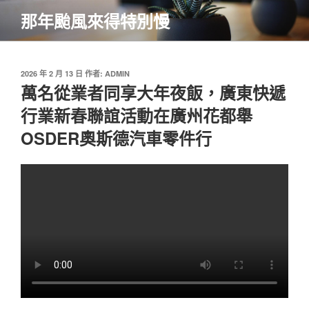
跳
那年颱風來得特別慢
至
主
要
內
發
2026 年 2 月 13 日
作者:
ADMIN
佈
萬名從業者同享大年夜飯，廣東快遞
容
於
行業新春聯誼活動在廣州花都舉
OSDER奧斯德汽車零件行