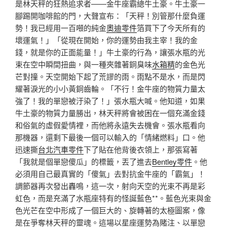
是林天秤的狂熱追求者——金牛座霸總牛土豪。牛土豪一
腳踢開咖啡館的門，大聲宣布：「天秤！別管那什麼負運
勢！我已經用一百噸的純金
奧迪零件
箔買下了今天所有的
壞運氣！」「從現在開始，你的運勢由我主宰！我的金
錢，就是你的正面能量！」牛土豪的行為，讓張水瓶的光
束在空中瞬間扭曲，與一種夾雜著銅臭味
水箱精
的金色光
芒對撞。天空開始下起了荒謬的雨。雨點不是水，而是閃
耀著淚光的小小黃銅齒輪。「不行！金牛座的物質力量太
強了！我的單戀被汙染了！」張水瓶大喊。他知道，如果
牛土豪的物質力量勝出，林天秤將會被困在一個充滿金錢
和俗氣的虛假愛情裡，而他將永遠失去機會。張水瓶看向
那機器，還剩下最後一個可以輸入的「情緒燃料」口。他
迅速撕
台北汽車零件
下了貼在他背後衣領上，那張寫著
「我就是個單戀傻瓜」的標籤，丟了進去
Bentley零件
。他
必須用自己最真實的「傻氣」去對抗金牛座的「霸氣」！
調節器再次發出轟鳴，這一次，射向天空的光束不再是彩
虹色，而是充滿了水瓶座特有的怪誕藍色**。藍色光束與金
色光芒在空中形成了一個巨大的、旋轉著的太極圖案，像
是在爭奪林天秤的靈魂。這場以星座運勢為賭注、以單戀