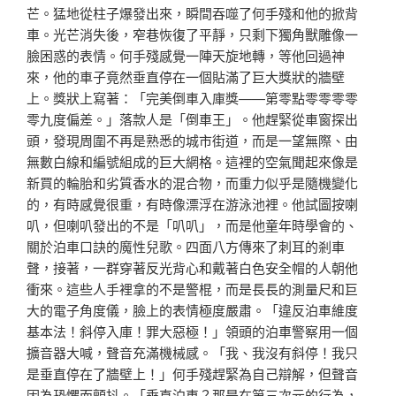
芒。猛地從柱子爆發出來，瞬間吞噬了何手殘和他的掀背
車。光芒消失後，窄巷恢復了平靜，只剩下獨角獸雕像一
臉困惑的表情。何手殘感覺一陣天旋地轉，等他回過神
來，他的車子竟然垂直停在一個貼滿了巨大獎狀的牆壁
上。獎狀上寫著：「完美倒車入庫獎——第零點零零零零
零九度偏差。」落款人是「倒車王」。他趕緊從車窗探出
頭，發現周圍不再是熟悉的城市街道，而是一望無際、由
無數白線和編號組成的巨大網格。這裡的空氣聞起來像是
新買的輪胎和劣質香水的混合物，而重力似乎是隨機變化
的，有時感覺很重，有時像漂浮在游泳池裡。他試圖按喇
叭，但喇叭發出的不是「叭叭」，而是他童年時學會的、
關於泊車口訣的魔性兒歌。四面八方傳來了刺耳的剎車
聲，接著，一群穿著反光背心和戴著白色安全帽的人朝他
衝來。這些人手裡拿的不是警棍，而是長長的測量尺和巨
大的電子角度儀，臉上的表情極度嚴肅。「違反泊車維度
基本法！斜停入庫！罪大惡極！」領頭的泊車警察用一個
擴音器大喊，聲音充滿機械感。「我、我沒有斜停！我只
是垂直停在了牆壁上！」何手殘趕緊為自己辯解，但聲音
因為恐懼而顫抖。「垂直泊車？那是在第三次元的行為，