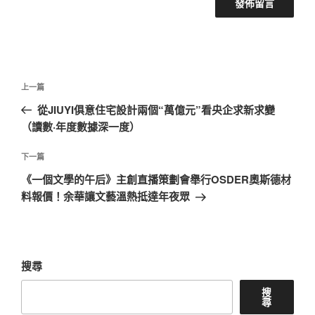
文
上
上一篇
章
一
從JIUYI俱意住宅設計兩個“萬億元”看央企求新求變
導
篇
（讀數·年度數據深一度）
覽
文
章
下
下一篇
一
《一個文學的午后》主創直播策劃會舉行OSDER奧斯德材
篇
料報價！余華讓文藝溫熱抵達年夜眾
文
章
搜尋
搜
尋