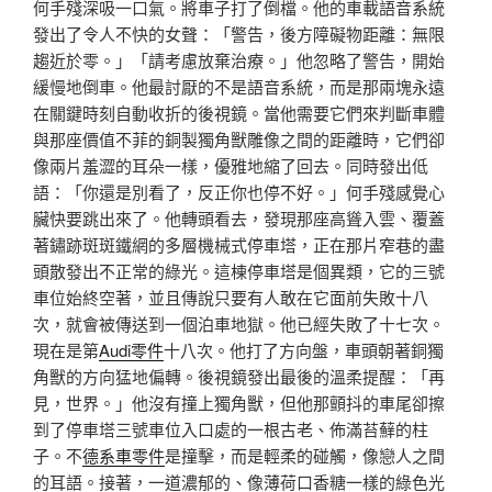
何手殘深吸一口氣。將車子打了倒檔。他的車載語音系統
發出了令人不快的女聲：「警告，後方障礙物距離：無限
趨近於零。」「請考慮放棄治療。」他忽略了警告，開始
緩慢地倒車。他最討厭的不是語音系統，而是那兩塊永遠
在關鍵時刻自動收折的後視鏡。當他需要它們來判斷車體
與那座價值不菲的銅製獨角獸雕像之間的距離時，它們卻
像兩片羞澀的耳朵一樣，優雅地縮了回去。同時發出低
語：「你還是別看了，反正你也停不好。」何手殘感覺心
臟快要跳出來了。他轉頭看去，發現那座高聳入雲、覆蓋
著鏽跡斑斑鐵網的多層機械式停車塔，正在那片窄巷的盡
頭散發出不正常的綠光。這棟停車塔是個異類，它的三號
車位始終空著，並且傳說只要有人敢在它面前失敗十八
次，就會被傳送到一個泊車地獄。他已經失敗了十七次。
現在是第
Audi零件
十八次。他打了方向盤，車頭朝著銅獨
角獸的方向猛地偏轉。後視鏡發出最後的溫柔提醒：「再
見，世界。」他沒有撞上獨角獸，但他那顫抖的車尾卻擦
到了停車塔三號車位入口處的一根古老、佈滿苔蘚的柱
子。不
德系車零件
是撞擊，而是輕柔的碰觸，像戀人之間
的耳語。接著，一道濃郁的、像薄荷口香糖一樣的綠色光