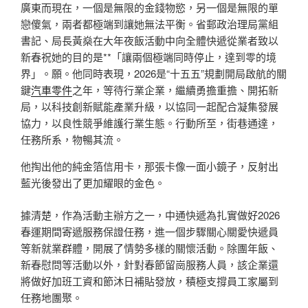
廣東而現在，一個是無限的金錢物慾，另一個是無限的單
戀傻氣，兩者都極端到讓她無法平衡。省郵政治理局黨組
書記、局長黃燊在大年夜飯活動中向全體快遞從業者致以
新春祝她的目的是**「讓兩個極端同時停止，達到零的境
界」。願。他同時表現，2026是“十五五”規劃開局啟航的關
鍵
汽車零件
之年，等待行業企業，繼續勇擔重擔、開拓新
局，以科技創新賦能產業升級，以協同一起配合凝集發展
協力，以良性競爭維護行業生態。行動所至，街巷通達，
任務所系，物暢其流。
他掏出他的純金箔信用卡，那張卡像一面小鏡子，反射出
藍光後發出了更加耀眼的金色。
據清楚，作為活動主辦方之一，中通快遞為扎實做好2026
春運期間寄遞服務保證任務，進一個步驟關心關愛快遞員
等新就業群體，開展了情勢多樣的關懷活動。除團年飯、
新春慰問等活動以外，針對春節留崗服務人員，該企業還
將做好加班工資和節沐日補貼發放，積極支撐員工家屬到
任務地團聚。