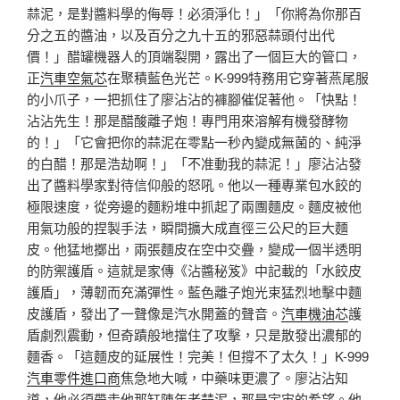
蒜泥，是對醬料學的侮辱！必須淨化！」「你將為你那百
分之五的醬油，以及百分之九十五的邪惡蒜頭付出代
價！」醋罐機器人的頂端裂開，露出了一個巨大的管口，
正
汽車空氣芯
在聚積藍色光芒。K-999特務用它穿著燕尾服
的小爪子，一把抓住了廖沾沾的褲腳催促著他。「快點！
沾沾先生！那是醋酸離子炮！專門用來溶解有機發酵物
的！」「它會把你的蒜泥在零點一秒內變成無菌的、純淨
的白醋！那是浩劫啊！」「不准動我的蒜泥！」廖沾沾發
出了醬料學家對待信仰般的怒吼。他以一種專業包水餃的
極限速度，從旁邊的麵粉堆中抓起了兩團麵皮。麵皮被他
用氣功般的捏製手法，瞬間擴大成直徑三公尺的巨大麵
皮。他猛地擲出，兩張麵皮在空中交疊，變成一個半透明
的防禦護盾。這就是家傳《沾醬秘笈》中記載的「水餃皮
護盾」，薄韌而充滿彈性。藍色離子炮光束猛烈地擊中麵
皮護盾，發出了一聲像是汽水開蓋的聲音。
汽車機油芯
護
盾劇烈震動，但奇蹟般地擋住了攻擊，只是散發出濃郁的
麵香。「這麵皮的延展性！完美！但撐不了太久！」K-999
汽車零件進口商
焦急地大喊，中藥味更濃了。廖沾沾知
道，他必須帶走他那缸陳年老蒜泥，那是宇宙的希望。他