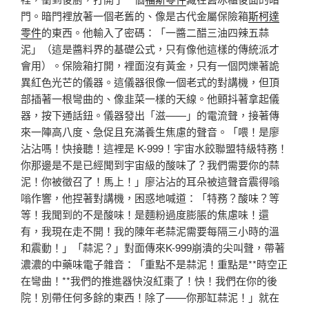
門。暗門裡放著一個老舊的、像是古代金屬保險箱
斯柯達
零件
的東西。他輸入了密碼：「一醬二醋三油四辣五蒜
泥」（這是醬料界的基礎公式，只有像他這樣的傳統派才
會用）。保險箱打開，裡面沒有黃金，只有一個閃爍著詭
異紅色光芒的儀器。這儀器很像一個老式的對講機，但頂
部插著一根彎曲的、像韭菜一樣的天線。他顫抖著拿起儀
器，按下通話鈕。儀器發出「滋——」的電流聲，接著傳
來一陣高八度、急促且充滿養生焦慮的聲音。「喂！是廖
沾沾嗎！快接聽！這裡是 K-999！宇宙水餃聯盟特級特務！
你那邊是不是已經聞到宇宙級的酸味了？我們需要你的蒜
泥！你被徵召了！馬上！」廖沾沾的耳朵被這聲音震得嗡
嗡作響，他捏著對講機，困惑地喊道：「特務？酸味？等
等！我聞到的不是酸味！是麵粉過度膨脹的焦慮味！還
有，我現在走不開！我的陳年老蒜泥需要每隔三小時的溫
和震動！」「蒜泥？」對面傳來K-999崩潰的尖叫聲，帶著
濃濃的中藥味電子雜音：「重點不是蒜泥！重點是**時空正
在彎曲！**我們的推進器快沒紅棗了！快！我們在你的後
院！別帶任何多餘的東西！除了——你那缸蒜泥！」就在