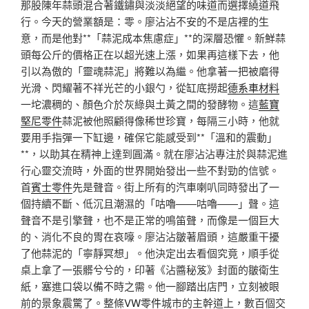
那股陳年蒜頭混合著鐵鏽與淡淡絕望的味道而選擇繞道飛
行。今天的營業額是：零。廖沾沾不安的不是店裡的生
意，而是他對**「蒜泥成本焦慮症」**的深層恐懼。新鮮蒜
頭每公斤的價格正在以超光速上漲，如果再這樣下去，他
引以為傲的「靈魂蒜泥」將難以為繼。他拿著一把被磨得
光滑、閃耀著不祥光芒的小銀勺，從缸底撈起
德系車材料
一坨濃稠的、顏色介於灰綠與土黃之間的發酵物。這
藍寶
堅尼零件
蒜泥被他照顧得像稀世珍寶，每隔三小時，他就
要用手指彈一下缸邊，確保它能感受到**「溫和的震動」
**，以助其在精神上達到圓滿。就在廖沾沾專注於與蒜泥進
行心靈交流時，外面的世界開始發出一些不對勁的信號。
首
賓士零件
先是聲音。街上所有的汽車喇叭同時發出了一
個持續不斷、低沉且潮濕的「咕嚕——咕嚕——」聲。這
聲音不是引擎聲，也不是正常的鳴笛聲，而像是一個巨大
的、消化不良的胃在哀嚎。廖沾沾皺著眉頭，這嚴重干擾
了他蒜泥的「寧靜冥想」。他決定出去看個究竟，順手從
桌上拿了一張髒兮兮的，印著《沾醬秘笈》封面的皺衛生
紙，塞進口袋以備不時之需。他一腳踏出店門，立刻被眼
前的景象震驚了。整條
VW零件
城市的主幹道上，數百個交