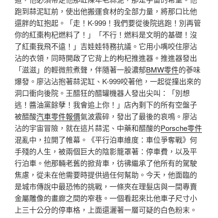
跑到蒜泥缸前，使出他搬運食材的全部力量，將那口比他
還胖的缸抱起。「走！K-999！我們要從後院逃跑！別再管
你的紅棗枸杞燃料了！」「不行！燃料是文明的基礎！沒
了紅棗我飛不遠！」吉娃娃特務抗議。它用小嘴咬住廖沾
沾的衣領，同時開啟了它背上的枸杞推進器。推進器發出
「滋滋」的輕微煎煮聲，伴隨著一股濃郁
BMW零件
的蔘味
爆發。廖沾沾抱著蒜泥缸、K-999咬著他，一起從撞出來的
洞口衝向後院。王醋狂的醋罐機器人發出尖叫：「別想
逃！醬油黨餘孽！我會追上你！」店內剩下的所有空盤子
被醋酸
汽車零件報價
氣波震碎，發出了最後的哀鳴。廖沾
沾的宇宙冒險，就在這片蒜泥、中藥和醋酸的
Porsche零件
混亂中，拉開了帷幕。《平行泊車維度：車位爭奪戰》何
手殘的人生，被兩個巨大的陰影籠罩著：停車費，以及平
行泊車。他那輛老舊的掀背車，彷彿繼承了他所有的駕駛
焦慮，從未在他需要時提供過任何幫助。今天，他面臨的
是城市傳說中最恐怖的挑戰，一條夾在理髮店與一間專賣
金屬雕像的畫廊之間的窄巷。一個看起來比他車子尺寸小
上三十公分的停車格，上面還灑著一層可疑的白色粉末。