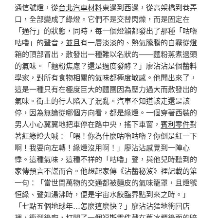
通信號燈，從
台北汽車材料
東邊到西邊，從高架橋到巷弄
口，全部變成了綠燈。它們不是交替閃爍，而是固定在
「通行」的狀態，同時，每一個燈箱都發出了那種「咕嚕
咕嚕」的聲音，並且有一層淡淡的、熱氣騰騰的白霧從燈
箱的頂部冒出，散發出一種難以名狀的——麵粉蒸煮過頭
的氣味。「麵粉焦慮？還是過度發酵？」廖沾沾是個醬料
學家，對所有食物相關的氣味都極度敏感。他聞出來了，
這是一種只有在極度巨大的麵團因為壓力過大而散發出的
氣味。街上的行人陷入了混亂。汽車不知道該走還是該
停，因為無論從哪個方向看，都是綠燈。一個穿著西裝的
男人小心翼翼地把車停在路中央，搖下車窗，
賓利零件
對
著紅綠燈大喊：「喂！你為什麼咕嚕咕嚕？你倒是紅一下
啊！我要向左轉！綠燈沒用啊！」廖沾沾感覺到一陣心
悸。這種氣味，這種不祥的「咕嚕」聲，與他兒時聽到的
家傳預言不謀而合。他想起家傳《沾醬秘笈》裡記載的第
一句：「當世間萬物的交通都被麵皮的氣味籠罩，且燈號
恒綠、聲如湯沸時，便是宇宙水餃臨界點到來之時。」
「七點五個地球年…怎麼這麼快？」廖沾沾猛地衝回店
裡，衝到後廚，打開了一個
福斯零件
藏在舊冰櫃後面的暗