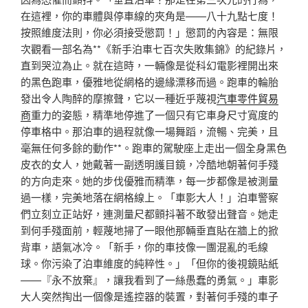
在這裡，你的車體與停車線的夾角是——八十九點七度！
按照維度法則，你必須接受懲罰！」懲罰的內容是：無限
次觀看一部名為**《新手泊車七百次失敗集錦》的紀錄片，
直到哭泣為止。就在這時，一輛像是從科幻電影裡開出來
的黑色跑車，優雅地從網格的邊緣漂移而過。跑車的輪胎
發出令人陶醉的摩擦聲，它以一種近乎蔑視
汽車零件貿易
商
重力的姿態，精準地停進了一個只有它車身尺寸寬度的
停車格中。那泊車的過程就像一場舞蹈，流暢、完美，且
毫無任何多餘的動作**。跑車的駕駛座上走出一個全身黑色
皮衣的女人，她戴著一副透明護目鏡，冷酷地朝著何手殘
的方向走來。她的步伐優雅而精準，每一步都像是被測量
過一樣，完美地落在網格線上。「車影大人！」泊車警察
們立刻立正站好，連測量尺都顫抖著不敢發出聲音。她走
到何手殘面前，輕蔑地掃了一眼他那輛垂直貼在牆上的掀
背車，語氣冰冷。「新手，你的車技像一團混亂的毛線
球。你污染了泊車維度的純粹性。」「但你的後視鏡貼紙
——『永不放棄』，讓我看到了一絲愚蠢的勇氣。」車影
大人突然掏出一個像是遙控器的裝置，對著何手殘的車子