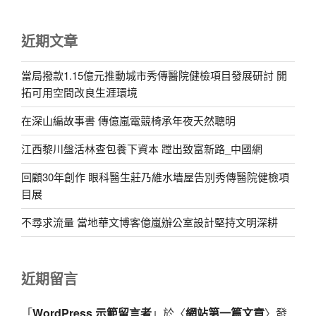
近期文章
當局撥款1.15億元推動城市秀傳醫院健檢項目發展研討 開
拓可用空間改良生涯環境
在深山編故事書 傳億嵐電競椅承年夜天然聰明
江西黎川盤活林查包養下資本 蹚出致富新路_中國網
回顧30年創作 眼科醫生莊乃維水墻屋告別秀傳醫院健檢項
目展
不尋求流量 當地華文博客億嵐辦公室設計堅持文明深耕
近期留言
「
WordPress 示範留言者
」於〈
網站第一篇文章
〉發