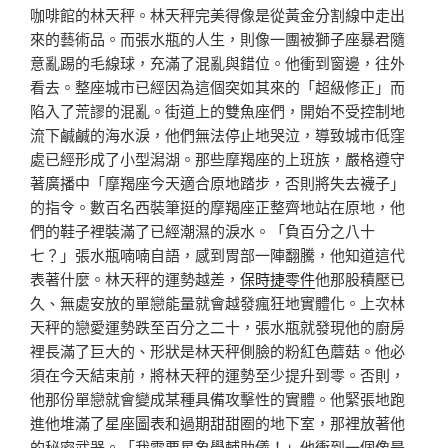
咖啡館的林天秤。林天秤完美得像是從黃金分割線中走出
來的藝術品。而張水瓶的人生，則像一團被獅子座暴君隨
意亂踢的毛線球，充滿了混亂與錯位。他衝到窗邊，往外
看去。整座城市已經因為這個突如其來的「超級修正」而
陷入了荒謬的混亂。街道上的雙魚座們，開始不受控制地
流下鹹鹹的海水淚，他們無法停止地哭泣，導致城市低窪
處已經形成了小型潟湖。那些摩羯座的上班族，嚴格遵守
著廣播中「摩羯座今天適合原地踏步，否則將失去襪子」
的指令。數百名西裝筆挺的摩羯座正整齊地站在原地，他
們的鞋子裡裝滿了已經潮濕的淚水。「負百分之八十
七？」張水瓶喃喃自語，感到胃部一陣翻騰，他知道這代
表著什麼。林天秤的運勢越差，
保時捷零件
他那股積壓已
久、無處安放的單戀能量就會越發瘋狂地實體化。上次林
天秤的戀愛運勢跌至百分之二十，張水瓶就發現他的廚房
裡長滿了巨大的、形狀是林天秤側臉的粉紅色蘑菇。他必
須在今天結束前，將林天秤的運勢至少提升到零。否則，
他那份單戀就會變成某種具備攻擊性的實體。他緊張地跑
進他堆滿了星座圖表和過期甜甜圈的地下室，那裡放著他
的秘密武器。「我需要星象學輔助儀！」他衝到一個像是