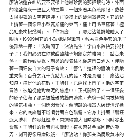
廖沾沾還在糾結要不要帶上他最珍愛的那把銀勺時，外面
的牆壁傳來一聲巨大的撞擊。一個穿著黑色燕尾服、戴著
太陽眼鏡的太空吉娃娃，正從牆上的破洞鑽進來。它的背
上揹著一個像是小型瓦斯桶的東西，桶上用毛筆寫著「極
品紅棗枸杞燃料」。「你怎麼——」廖沾沾驚訝地瞪大了
眼睛。K-999用它的小短腿站得筆直，戴著白色手套的爪子
優雅地一揮：「沒時間了，沾沾先生！宇宙水餃快要拉肚
子了！我們必須在你被醋酸離子炮鎖定前離開！」話音未
落，一股極致尖銳、刺鼻的酸氣猛地從店門口灌入，伴隨
著一個狂妄自大的電子音效：「警告！這裡的醬油比例嚴
重失衡！百分之九十九點九九的醋，才是真理！」廖沾沾
知道，這是他的宿敵，王醋狂，已經找上門了。他的宇宙
冒險，被迫從他對蒜泥的焦慮中，正式開始了。一個狂妄
的影子佔滿了那扇被撞破的牆門邊緣，光線一瞬間被極端
的酸氣扭曲。一個閃閃發光、像醋罐的機器人緩緩漂浮進
來，它的底座還不斷噴射著白色醋霧。它身上掛著「醋狂
派大勝利」的霓虹燈牌，閃爍得讓人眼睛發疼，同時發出
警報。王醋狂的聲音再次響起，這次帶著金屬回音的嘲
弄，刺耳得像是磨砂紙。「廖沾沾！你那充滿腐敗氣味的