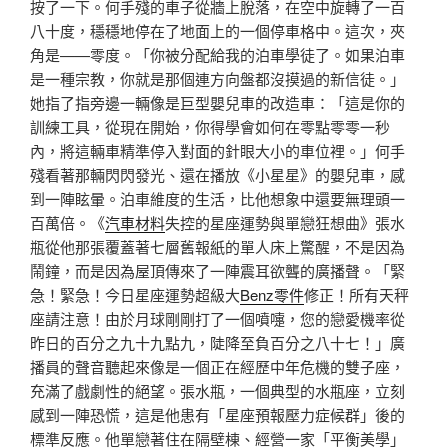
按了一下。何手殘的車子從牆上脫落，在空中旋轉了一百
八十度，穩穩地停在了地面上的一個停車格中。這次，夾
角是——零度。「你被分配給我的泊車學徒了。如果泊車
是一種宗教，你就是那個連方向盤都沒摸過的新信徒。」
她指了指旁邊一輛像是巨型嬰兒車的改造車：「這是你的
訓練工具，從現在開始，你得學會如何在零點零零一秒
內，將這輛車精準停入對面的針眼大小的車位裡。」何手
殘看著那輛閃閃發光、還在播放《小星星》的嬰兒車，感
到一陣眩暈。泊車維度的生活，比他想象中還要無理頭一
百萬倍。《
汽車材料
失控的星座運勢與單戀狂想曲》張水
瓶從他那張覆蓋著七層舊報紙的單人床上驚醒，不是因為
鬧鐘，而是因為屋頂傳來了一陣震耳欲聾的廣播聲。「緊
急！緊急！今日星座運勢超級大
Benz零件
修正！所有天秤
座請注意！由於月球剛剛打了一個噴嚏，您的戀愛機率從
昨日的百分之九十九點九，陡降至負百分之八十七！」廣
播員的聲音聽起來像是一個正在經歷中年危機的雙子座，
充滿了戲劇性的絕望。張水瓶，一個典型的水瓶座，立刻
感到一陣恐慌，這是他患有「星座預報壓力症候群」後的
標準反應。他單戀著住在隔壁棟、經營一家「平衡美學」