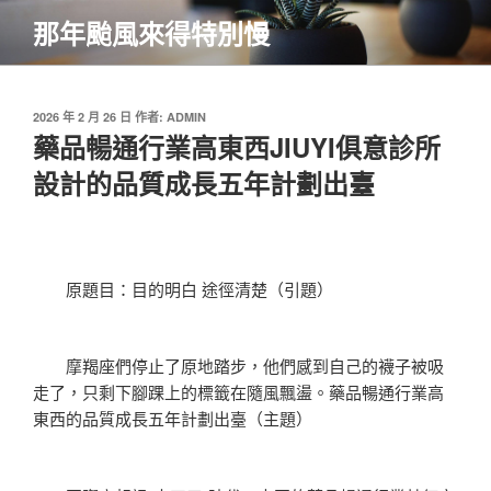
跳
那年颱風來得特別慢
至
主
要
內
發
2026 年 2 月 26 日
作者:
ADMIN
佈
藥品暢通行業高東西JIUYI俱意診所
容
於
設計的品質成長五年計劃出臺
原題目：目的明白 途徑清楚（引題）
摩羯座們停止了原地踏步，他們感到自己的襪子被吸
走了，只剩下腳踝上的標籤在隨風飄盪。藥品暢通行業高
東西的品質成長五年計劃出臺（主題）