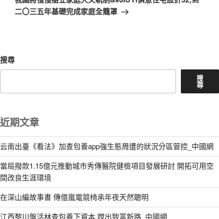
篇
二〇三五年基礎完成家庭全籠罩
文
章
搜尋
搜
尋
近期文章
云南出臺《看法》加查包養app強生態周遭的狀況分區管控_中國網
當局撥款1.15億元推動城市秀傳醫院健檢項目發展研討 開拓可用空
間改良生涯環境
在深山編故事書 傳億嵐電競椅承年夜天然聰明
江西黎川盤活林查包養下資本 蹚出致富新路_中國網