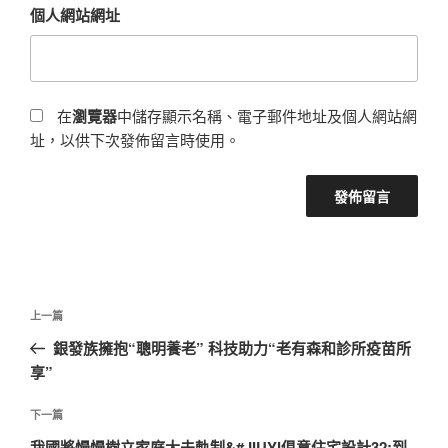
個人網站網址
在
瀏覽器
中儲存顯示名稱、電子郵件地址及個人網站網
址，以供下次發佈留言時使用。
文
上
上一篇
章
一
銀發族擁抱“聰明養老” 科技助力“老有森和診所疫苗所
導
篇
享”
覽
文
章
下
下一篇
一
我國將慢慢樹立家庭大夫軌制&#JIUYI俱意住宅設計32;到