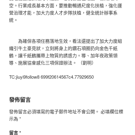
空。行業成長基本方面，要推動暢通尺度化扶植，強化運
營治理才能，加大力度人才步隊扶植，健全統計辦事系
統。
為確保各項任務落地生效，看法還提出了加大力度組
織引牛土豪見狀，立刻將身上的鑽石項圈扔向金色千紙
鶴，讓千紙鶴攜帶上物質的誘惑力。導、加年夜政策領
導、施展協會感化三項保證辦法。 （劉明）
TC:jiuyi9follow8 699f20614567c4.77929650
發佈留言
發佈留言必須填寫的電子郵件地址不會公開。
必填欄位標
示為
*
留言
*