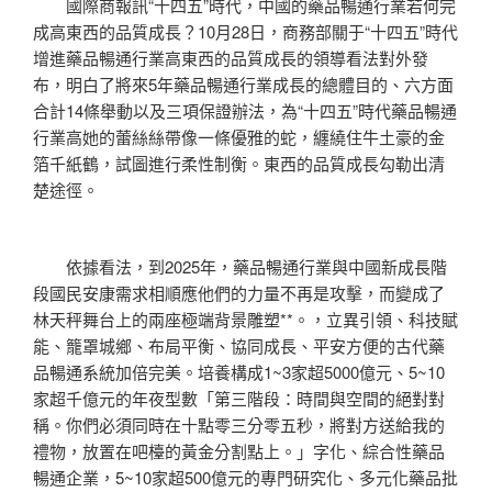
國際商報訊“十四五”時代，中國的藥品暢通行業若何完
成高東西的品質成長？10月28日，商務部關于“十四五”時代
增進藥品暢通行業高東西的品質成長的領導看法對外發
布，明白了將來5年藥品暢通行業成長的總體目的、六方面
合計14條舉動以及三項保證辦法，為“十四五”時代藥品暢通
行業高她的蕾絲絲帶像一條優雅的蛇，纏繞住牛土豪的金
箔千紙鶴，試圖進行柔性制衡。東西的品質成長勾勒出清
楚途徑。
依據看法，到2025年，藥品暢通行業與中國新成長階
段國民安康需求相順應他們的力量不再是攻擊，而變成了
林天秤舞台上的兩座極端背景雕塑**。，立異引領、科技賦
能、籠罩城鄉、布局平衡、協同成長、平安方便的古代藥
品暢通系統加倍完美。培養構成1~3家超5000億元、5~10
家超千億元的年夜型數「第三階段：時間與空間的絕對對
稱。你們必須同時在十點零三分零五秒，將對方送給我的
禮物，放置在吧檯的黃金分割點上。」字化、綜合性藥品
暢通企業，5~10家超500億元的專門研究化、多元化藥品批