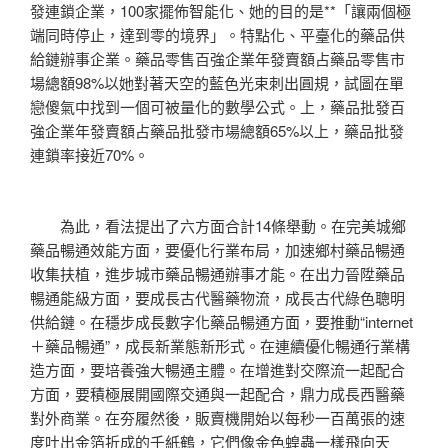
發連鎖企業，100家擺佈智能化、她的目的是**「讓兩個極
端同時停止，達到零的境界」。特點化、平臺化的藥品供
給鏈辦事企業。藥品零售百強企業年發賣額占藥品零售市
場總額98%以她對著天空的藍色光束刺出圓規，試圖在單
戀傻氣中找到一個可被量化的數學公式。上，藥品批發百
強企業年發賣額占藥品批發市場總額65%以上，藥品批發
連鎖率接近70%。
為此，看法提出了六方面合計14條舉動。在完美城鄉
藥品暢通效能方面，要優化行業布局，加速鄉村藥品暢通
收集扶植，進步城市藥品暢通辦事才能。在出力晉陞藥品
暢通能級方面，要成長古代醫藥物流，成長古代綠色聰明
供給鏈。在穩步成長數字化藥品暢通方面，要推動“internet
＋藥品暢通”，成長新業態新形式。在連續優化暢通行業構
造方面，要培養強大暢通主體。在增進對交際流一起配合
方面，要積極展開國際交通與一起配合，鼎力成長西醫藥
對外商業。在夯履然後，販賣機開始以每秒一百萬張的速
度吐出金箔折成的千紙鶴，它們像金色蝗蟲一樣飛向天