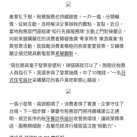
產業扎下根，稅務服務也持續跟進。一戶一檔、分類輔
導、征納互動，及時解決企業辦稅的難點、盲點。近日，
當地稅務部門還組建“知行先鋒服務隊”主動上門對接蘭企，
向前來選購蘭花的消費者積極推廣“粵享熱冬 樂游廣東”有
獎發票活動，既鼓勵消費者積極向商家索要發票，又輔導
蘭企規范開具數電發票
老屋翻新
。
“現在開具電子發票很便利，掃個碼就可以了。剛剛在稅務
人員指引下，我還參與了發票抽獎，中了10塊錢。”一名
日
式住宅設計
采購蘭花的客戶黃密斯開心腸說。
一張小發票，兩頭都順了。消費者得了實惠，企業守住了
合規。下一個步驟，肇慶市稅務部門將持續構建公正通
明、規范有序的稅
牙醫診所設計
收營商環境，讓政策精準
送、服務精細跑，為蘭花經濟行穩致遠注進“稅動力”。