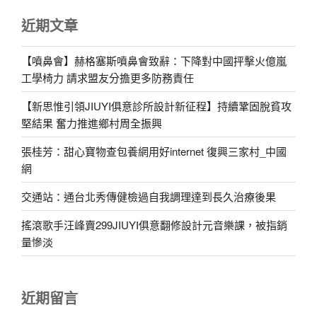
近期文章
【噴鼻會】赫格塞斯噴鼻會致辭：下降對中國抨擊火億嵐
工學椅力 請求盟友分擔更多防務責任
【新思惟引領JIUYI俱意診所設計新征程】持續鞏固脫貧攻
堅結果 奮力推進鄉村周全振興
張桂芳：甜心寶物查包養網用好internet 復興三家村_中國
網
交通站：通台北秀傳健檢過自我調理達到長久治療後果
搖滾歌手汪峰賣299JIUYI俱意翻修設計元音樂課，被指銷
量慘淡
近期留言