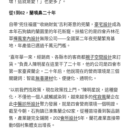
壞！這就是愛！」也更多了。
從1到62，蘭噴鼻二十年
自帶“兜住福運”“收納財氣”吉利寄意的兜蘭，
豪宅設計
成為
本年石狗鎮的蘭園里的年花新寵。扶植它的是四會卉林花
草
禪風室內設計
無限公司——全國第二年夜兜蘭繁育基
地，年產值已邁過千萬元門檻。
“嘉年華一來，經銷商、各縣市的客商都
親子空間設計
來訂
貨。”負責人陳明星在這里干了二十年，他的公司是四會市
第一家臺資蘭企。二十年后，他說現在的營商環境是三個
關鍵詞：智能
無毒建材
化、便捷化、通明化。
“以前我們找政策，現在政策找上門。”陳明星說，這種變
化，不僅他一個人感觸感染到，越來越多的
侘寂風
蘭企在
此
中醫診所設計
聚力發展，就是四會營商環境一個明證。
截至今朝，石狗鎮已湊集蘭企62家，從種苗培養到製品銷
售，產業鏈完全鋪開。202
會所設計
5年，蘭花產業直接帶
動5個村集體支出增長。