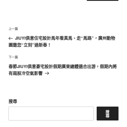
文
上
上一篇
章
一
JIUYI俱意住宅設計馬年看真馬、走“馬路”，廣州動物
導
篇
園邀您“立刻”過新春！
覽
文
章
下
下一篇
一
春節JIUYI俱意豪宅設計假期廣東總體適合出游，假期內將
篇
有兩股冷空氣影響
文
章
搜尋
搜
尋