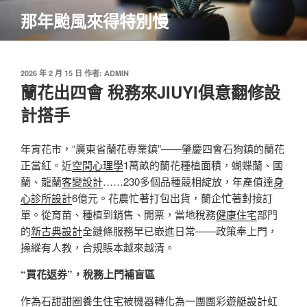
跳
那年颱風來得特別慢
至
主
要
內
發
2026 年 2 月 15 日
作者:
ADMIN
佈
蘭花出四會 稅務來JIUYI俱意翻修設
容
於
計搭手
年宵花市，“廣東省蘭花專業鎮”——肇慶四會石狗鎮的蘭花
正當紅。近
空間心理學
1萬畝的蘭花種植面積，蝴蝶蘭、國
蘭、龍蘭
客變設計
……230多個品種競相綻放，年產值達
身
心診所設計
6億元。花農忙著打包出貨，蘭企忙著對接訂
單。從育苗、種植到銷售、開票，當地稅務
健康住宅
部門
的
新古典設計
全鏈條服務早已嵌進日常——政策奉上門，
操縱有人教，合規賬本越來越清。
“買花返券”，稅務上門補盲區
作為石甜甜圈
養生住宅
被機器轉化為一團團彩
遊艇設計
虹