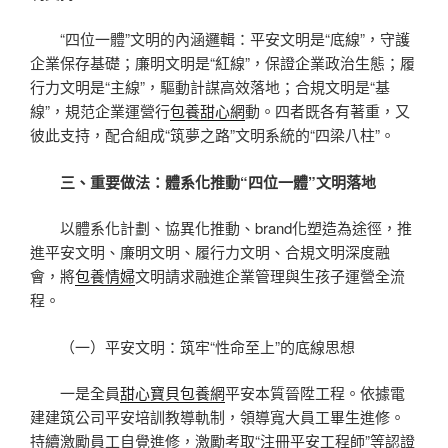
“四位一體”文明的內涵邏輯：平安文明是“底線”，守護
企業保存基礎；廉明文明是“紅線”，保證企業政治生態；履
行力文明是“主線”，驅動計謀高效落地；合規文明是“基
線”，規范企業運營行
包養甜心網
動。四者既各有著重，又
彼此支持，配合組成“筑夢之路”文明系統的“四梁八柱”。
三、重要做法：體系化推動“四位一體”文明落地
以體系化計劃、協異化推動、brand化塑造為途徑，推
進平安文明、廉明文明、履行力文明、合規文明深度融
會，將
包養情婦
文明請求融進企業管理與生孩子運營全流
程。
（一）平安文明：筑牢“性命至上”的底線思想
一是全員
甜心寶貝包養網
平安本質晉陞工程。依據電
建建筑公司平安培訓教導軌制，領導寬大員工畢生進修。
持續激勵員工自覺進修，激勵考取“注冊平安工程師”等認證