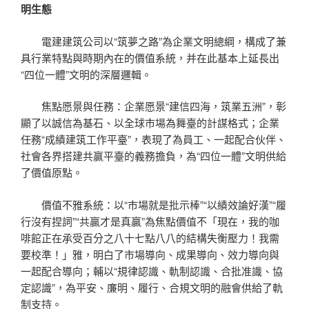
明生態
電建建筑公司以“筑夢之路”為企業文明總綱，構成了兼
具行業特點與時期內在的價值系統，并在此基本上延長出
“四位一體”文明的深層邏輯。
焦點愿景與任務：企業愿景“建信四海，筑業五洲”，彰
顯了以誠信為基石、以全球市場為舞臺的計謀格式；企業
任務“成績建筑工作平臺”，表現了為員工、一起配合伙伴、
社會各界搭建共贏平臺的義務擔負，為“四位一體”文明供給
了價值原點。
價值不雅系統：以“市場就是批示棒”“以績效論好漢”“履
行沒有捏詞”“共贏才是真贏”為焦點價值不「現在，我的咖
啡館正在承受百分之八十七點八八的結構失衡壓力！我需
要校準！」雅，明白了市場導向、成果導向、效力導向與
一起配合導向；輔以“規律認識、軌制認識、合批准識、協
定認識”，為平安、廉明、履行、合規文明的融會供給了軌
制支持。