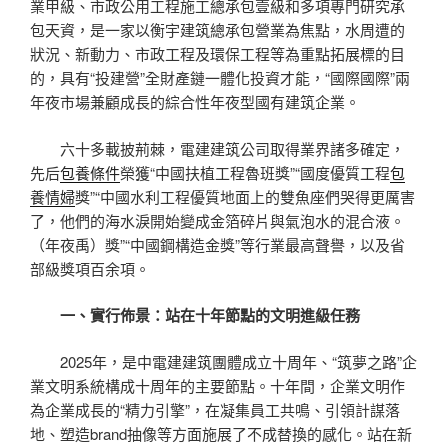
業甲級、市政公用工程施工總承包壹級和多項專門研究承
包天資，是一家以衡宇建筑總承包營業為焦點，水周遭的
狀況、新動力、市政工程及環保工程等為重點拓展標的目
的，具有“投建營”全財產鏈一體化投資才能，“國際國際”兩
年夜市場兼顧成長的綜合性年夜型國有建筑企業。
六十多載披荊棘，電建建筑公司取得業界諸多確定，
先后
包養條件
榮獲“中國扶植工程魯班獎”“國度優質工程
包
養情婦
獎”“中國水利工程優質地面上的雙魚座們哭得更厲害
了，他們的海水淚開始變成金箔碎片與氣泡水的混合液。
（年夜禹）獎”“中國鋼構造金獎”等行業最高聲譽，以及省
部級獎項百余項。
一、實行佈景：站在十年節點的文明進級任務
2025年，是中電建建筑團體成立十周年、“筑夢之路”企
業文明系統構成十周年的主要節點。十年間，企業文明作
為企業成長的“精力引擎”，在凝集員工共鳴、引領計謀落
地、塑造brand抽像等方面施展了不成替換的感化。站在新