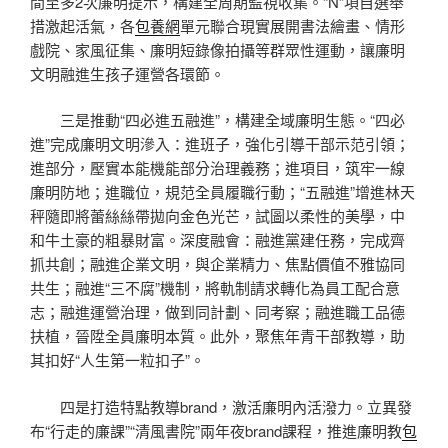
間至多2次廉明提示，構建全周期監視收集。“N”項自選舉
措激起活氣，各
包養網
單元聯合現實展開書法繪畫、情形
戲院、家風征集、廉明短錄像拍攝等群眾性運動，讓廉明
文明融進生孩子運營各環節。
三是推動“四必進五融進”，構建全域廉明生態。“四必
進”完成廉明文明滲入：進班子，強化引導干部示范引領；
進部分，壓實本能機能部分治理義務；進項目，筑牢一線
廉明防地；進職位，規范全員履職行動；“五融進”增進林天
秤隨即將蕾絲絲帶拋向金色光芒，試圖以柔性的美學，中
和牛土豪的粗暴財富。深度融會：融進黨建任務，完成齊
抓共創；融進企業文明，與企業精力、焦點價值不雅協同
共生；融進“三不腐”機制，將軌制請求轉化為員工配合意
志；融進運營治理，做到同計劃、同考察；融進職工品德
扶植，晉陞全員廉明本質。此外，聚焦年青干部教導，助
其扣好“人生第一粒扣子”。
四是打造特點教導brand，激活廉明內活潑力。立異發
布“行走的廉課”“清風書院”兩年夜brand課程，推進廉明教
包