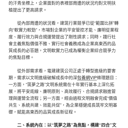
的汗青坐標上，企業面對的表裡部周遭的狀況均對文明扶
植提出了更高請求。
從內部周遭的狀況看，建筑行業競爭已從“範圍比拼”轉
向“軟實力較勁”，市場對企業的平安管控才能、廉明從業程
度、履行效力與合規運營提出了剛性請求；同時，踐行社
會主義焦點價值不雅、實行社會義務成為企業高東西的品
質成長的必答題，文明軟實力已成為權衡企業綜合競爭力
的焦點目標。
從外部需求看，電建建筑公司正處于轉型進級的要害
期，需求以文明進級破解成長中的深
包養網VIP
條理題目：
一方面，“筑夢之路”文明系統需在十年實行基本上深化拓
展，將平安底線、廉明原則、高效履行、合規請求融進管
理與運營全流程；另一方面，經由過程文明融會完成“價值
共生、系統共建、效能共促”，為企業穩健成長筑牢文明基
礎，賦能高東西的品質成長新征程。
二、系統內在：以“筑夢之路”為焦點，構建“四合”文