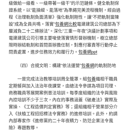
級做給一級看、一級帶著一級干”的示范鏈條。健全軌制保
證系統，以“能操縱、能落地”為準繩完美流程機制，經由過
程《治理軌制負面清單》強化軌制剛性，讓“不把軌制當陳
設”成為全員共鳴。落實“
包養網比較
電建建筑公司總部為下
層減負二十二條辦法”。深化“三重一年夜”決議計劃事項和
電建建筑公司引導主要唆使落實情形督辦機制，樹立總部
限時辦結軌制和首問首辦擔任制，對應付塞責等行動停止
問責處置，進步任務效力和履行力。
包養網ppt
（四）合規文明：構建“依法運營”
包養網
的軌制防地
一是完成法治教導培訓周全籠罩。組
包養
織相干職員
定期餐與加入法治年夜課堂，由總法令參謀為項目司理、
商務職員等展開案例普法培訓。每季度組織的法令與風險
內控培訓不少于三次，內在的事務涵蓋《破產法》實際及
實操、《工程造價判定實務》等；還組織相干營業部分介
入《扶植工程招招標法令實務》的進修培訓。此外，約請
內部專家作《進修黨的二十年夜精力、防范企業法令風
險》專題教導。