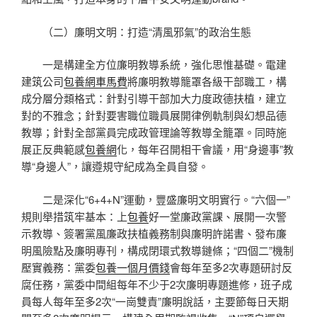
（二）廉明文明：打造“清風邪氣”的政治生態
一是構建全方位廉明教導系統，強化思惟基礎。電建
建筑公司
包養網車馬費
將廉明教導籠罩各級干部職工，構
成分層分類格式：針對引導干部加大力度政德扶植，建立
對的不雅念；針對要害職位職員展開律例軌制與幻想品德
教導；針對全部黨員完成政管理論等教導全籠罩。同時施
展正反典範感
包養網
化，每年召開相干會議，用“身邊事”教
導“身邊人”，讓遵規守紀成為全員自發。
二是深化“6+4+N”運動，豐盛廉明文明實行。“六個一”
規則舉措筑牢基本：上
包養
好一堂廉政黨課、展開一次警
示教導、簽署黨風廉政扶植義務制與廉明許諾書、發布廉
明風險點及廉明專刊，構成閉環式教導鏈條；“四個二”機制
壓實義務：黨委
包養一個月價錢
會每年至多2次專題研討反
腐任務，黨委中間組每年不少于2次廉明專題進修，班子成
員每人每年至多2次“一崗雙責”廉明說話，主要節每日天期