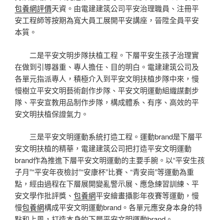
包養網評價
天資。由電建建筑公司平安治理職員、注冊平
安工程師等按期為寬大員工展開平安講座，晉陞全員平安
本質。
二是平安文明步隊扶植工程。下層平安生孩子治理實
在做到引導器重、專人擔任、目的明白。電建建筑公司及
各單元指派專人，積極介入到平安文明扶植步隊中來，慢
慢樹立平安文明藝術創作步隊、平安文明運動組織謀劃步
隊、平安宣教用品制作步隊，構成體系、有序、高效的平
安文明扶植保證氣力。
三是平安文明運動系統打造工程。運動brand是下層平
安文明扶植的精華，電建建筑公司把打造平安文明運動
brand作為推進下層平安文明運動的主要手腕。以“平安生孩
子月”“平安年夜檢討”“安康杯”比賽、“青安崗”等運動為重
點，經由過程在下層展開變亂警示展、應急練習訓練、平
安文學作批評獎、
包養網
平安繪畫攝影年夜賽等運動，慢
慢
包養網
構成平安文明運動brand。各單元應安身本身的特
點和上風，打造本身的下層平安文明運動brand。