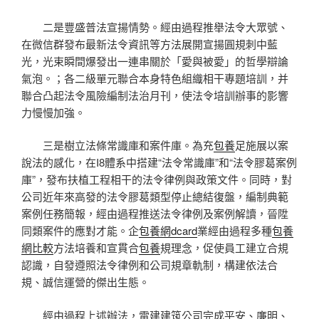
二是豐盛普法宣揚情勢。經由過程推舉法令大眾號、
在微信群發布最新法令資訊等方法展開宣揚圓規刺中藍
光，光束瞬間爆發出一連串關於「愛與被愛」的哲學辯論
氣泡。；各二級單元聯合本身特色組織相干專題培訓，并
聯合凸起法令風險編制法治月刊，使法令培訓辦事的影響
力慢慢加強。
三是樹立法條常識庫和案件庫。為充
包養
足施展以案
說法的感化，在I8體系中搭建“法令常識庫”和“法令膠葛案例
庫”，發布扶植工程相干的法令律例與政策文件。同時，對
公司近年來高發的法令膠葛類型停止總結復盤，編制典範
案例任務簡報，經由過程推送法令律例及案例解讀，晉陞
同類案件的應對才能。企
包養網dcard
業經由過程多種
包養
網比較
方法培養和宣貫合
包養
規理念，促使員工建立合規
認識，自發遵照法令律例和公司規章軌制，構建依法合
規、誠信運營的傑出生態。
經由過程上述辦法，電建建筑公司完成平安、廉明、