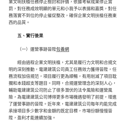
業文明扶植任務停止檢討和評價，依據考察成果停止賞
罰，對任務成效明顯的單元和小我予以表揚和嘉獎，對任
務落實不到位的停止催促整改，確保企業文明扶植任務東
西的品質。
五、實行後果
（一）運營事跡晉陞
包養網
經由過程企業文明扶植，尤其是履行力文明和合規文
明的深刻推動，電建建筑公司員工任務效力獲得晉陞，任
務流程加倍規范，項目履行更為順暢，有用削減了項目耽
擱和本錢超支等題目。同時，合規運營理念的深刻人心，
輔助電建建筑公司防止了很多潛伏的法令風險和運營風
險，為電建建筑公司博得更多市場機遇發明了前提，增進
了運營事跡的晉陞。近年來，電建建筑公司每年均能完成
承接項目多少數字和金額的既定目標，市場份額慢慢晉
陞，盈利才能連續加強。