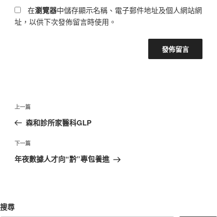
在
瀏覽器
中儲存顯示名稱、電子郵件地址及個人網站網
址，以供下次發佈留言時使用。
文
上
上一篇
章
一
森和診所家醫科GLP
導
篇
覽
文
下
下一篇
章
一
年夜數據人才向“黔”專包養進
篇
文
章
搜尋