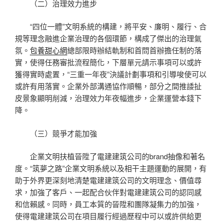
（二）治理效力進步
“四位一體”文明系統的構建，將平安、廉明、履行、合
規等理念融進企業治理的各個環節，構成了傑出的治理氣
氛。
包養甜心網
總部限時辦結軌制和首問首辦擔任制的落
實，使得任務審批流程簡化，下層單元請示事項可以或許
獲得實時處置，“三重一年夜”決議計劃事項和引導唆使可以
或許有用落實。企業外部溝通協作順暢，部分之間推諉扯
皮景象顯明削減，治理效力年夜幅進步，企業運營本錢下
降。
（三）競爭才能加強
企業文明扶植晉陞了電建建筑公司的brand抽像和著名
度。“筑夢之路”企業文明系統以及相干主題運動的展開，有
助于外界更深刻地清楚電建建筑公司的文明理念、價值尋
求，加強了客戶、一起配合伙伴對電建建筑公司的認同感
和信賴感。同時，員工本質的晉陞和團隊凝集力的加強，
使得電建建筑公司在項目履行經過歷程中可以或許供給更