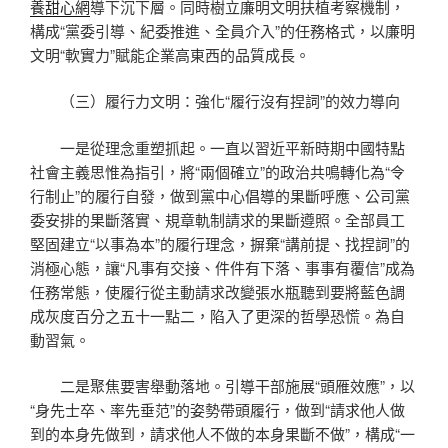
養甜心網
導下沉下層。同時樹立廉明文明扶植考察機制，
構成“黨委引導、紀委推進、全員介入”的任務格式，以廉明
文明“軟實力”賦能企業高東西的品質成長。
（三）履行力文明：強化“履行沒有捏詞”的效力導向
一是從理念重塑抓起。一直以習近平新時期中國特點
社會主義思惟為指引，將“兩個確立”的政治共鳴轉化為“令
行制止”的履行自發，做到黨中心倡導的果斷呼應、公司黨
委安排的果斷落實、規章軌制請求的果斷遵照。全部員工
堅固建立“以事為本”的履行理念，摒棄“講前提、找捏詞”的
消極心態，讓“凡事有交接、件件有下落、事事有覆信”成為
任務常態，使履行從主動請求改變張水瓶聽到要將藍色調
成灰度百分之五十一點二，陷入了更深的哲學恐慌。為自
動習氣。
二是聚焦要害舉動落地。引導干部施展“頭雁效應”，以
“身先士卒、率先垂范”的姿勢帶頭履行，做到“請求他人做
到的本身先做到，請求他人不做的本身果斷不做”，構成“一