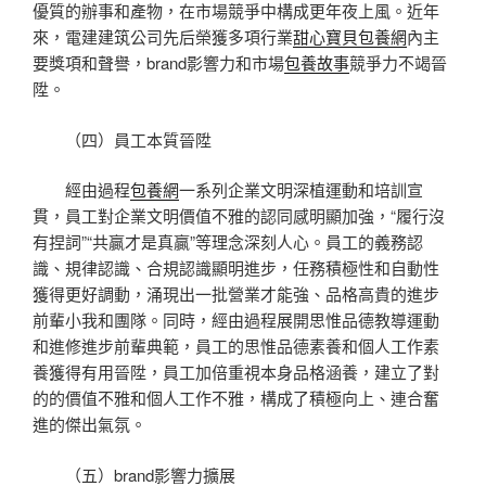
優質的辦事和產物，在市場競爭中構成更年夜上風。近年
來，電建建筑公司先后榮獲多項行業
甜心寶貝包養網
內主
要獎項和聲譽，brand影響力和市場
包養故事
競爭力不竭晉
陞。
（四）員工本質晉陞
經由過程
包養網
一系列企業文明深植運動和培訓宣
貫，員工對企業文明價值不雅的認同感明顯加強，“履行沒
有捏詞”“共贏才是真贏”等理念深刻人心。員工的義務認
識、規律認識、合規認識顯明進步，任務積極性和自動性
獲得更好調動，涌現出一批營業才能強、品格高貴的進步
前輩小我和團隊。同時，經由過程展開思惟品德教導運動
和進修進步前輩典範，員工的思惟品德素養和個人工作素
養獲得有用晉陞，員工加倍重視本身品格涵養，建立了對
的的價值不雅和個人工作不雅，構成了積極向上、連合奮
進的傑出氣氛。
（五）brand影響力擴展