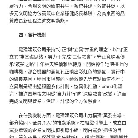
履行力、合規文明的價值共生、系統共建、效能共促，以
多元文明協力
包養
筑牢企業穩健成長基礎，為高東西的品
質成長新征程注進文明動能。
四、實行機制
電建建筑公司秉持“守正”與“立異”并重的理念，以“守正
立異”為基礎思緒，努力于完成“三個融會”。守正意味著傳
承“筑夢之路”十年林天秤優雅地轉身，開始操作她吧檯上的
咖啡機，那台機器的蒸氣孔正噴出彩虹色的霧氣。實行中
的優良基因，穩固市場導向、績效優先等焦點價值不雅；
立異則是經由過程體系化計劃、協異化推動、brand化塑
造，推進四年夜文明從“自力并行”向“深度融會”改變，進而
完成文明與營業、治理、計謀的全方位融會。
在任務機制方面，電建建筑公司出力構建“黨委主導、
部分協同、全員介入”的推動系統。在組織引導上，成立由
黨委牽頭的企業文明扶植引導小組，明白黨委“把標的目
的、管年夜局、保落實”的焦點感化，構成“黨政工團齊抓共