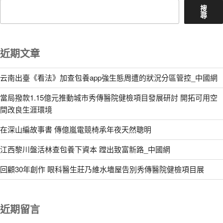
搜
尋
近期文章
云南出臺《看法》加查包養app強生態周遭的狀況分區管控_中國網
當局撥款1.15億元推動城市秀傳醫院健檢項目發展研討 開拓可用空
間改良生涯環境
在深山編故事書 傳億嵐電競椅承年夜天然聰明
江西黎川盤活林查包養下資本 蹚出致富新路_中國網
回顧30年創作 眼科醫生莊乃維水墻屋告別秀傳醫院健檢項目展
近期留言