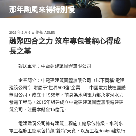
跳
那年颱風來得特別慢
至
主
要
內
發
2026 年 2 月 6 日
作者:
ADMIN
佈
融聚四合之力 筑牢專包養網心得成
容
於
長之基
報送單元：中電建建筑團體無限公司
企業簡介：中電建建筑團體無限公司（以下簡稱“電建
建筑公司”）附屬于“世界500強”企業——中國電力扶植團體
無限公司，成立于1958年，前身為水利電力部永定河水力
發電工程局，2015年組建成立中電建建筑團體無限電建建
筑公司，注冊本錢金15億元。
電建建筑公司擁有建筑工程施工總承包特級、水利水
電工程施工總承包特級“雙特”天資，以及工程design建筑行