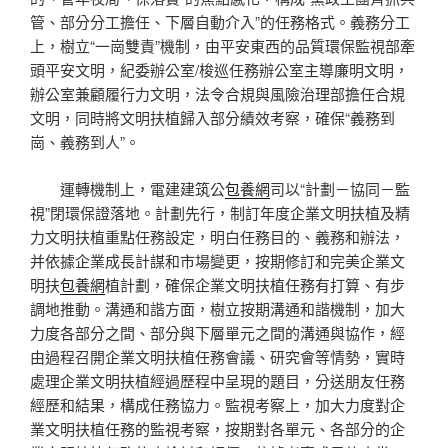
管、部分分工擔任、下層自動介入”的任務格式。義務分工
上，樹立“一崗雙責”機制，由平安東西的品質環保監視部牽
頭平安文明，紀委辦公室/梭巡任務辦公室主導廉明文明，
辦公室兼顧履行力文明，法令合規與風險治理部擔任合規
文明，同時將文明扶植歸入部分績效考察，確保“義務到
崗、義務到人”。
運轉機制上，電建建筑公
包養網
司以“計劃－協同－監
視”閉環保證落地。計劃先行，制訂年度企業文明扶植及精
力文明扶植重點任務設定，明白任務目的、義務和辦法，
并依據企業成長計謀和市場變更，按期修訂和完美企業文
明扶
包養網
植計劃，確保企業文明扶植任務有打算、有步
調地推動。溝通和諧方面，樹立按期溝通和諧機制，加大
力度各部分之間、部分與下層單元之間的溝通與協作，經
由過程召開企業文明扶植任務會議、研究會等情勢，實時
處理企業文明扶植經過歷程中呈現的題目，分送朋友任務
經歷和結果，構成任務協力。監視考察上，加大力度對企
業文明扶植任務的監視考察，按期對各單元、各部分的企