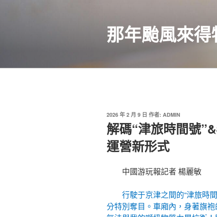
跳
至
那年颱風來得
主
要
內
容
發
2026 年 2 月 9 日
作者:
ADMIN
佈
解碼“津旅時間號”&
於
運營新形式
中國游玩報記者 楊麗敏
行駛于京津之間的“津旅時
分特別奪目。車廂內，身著旗袍