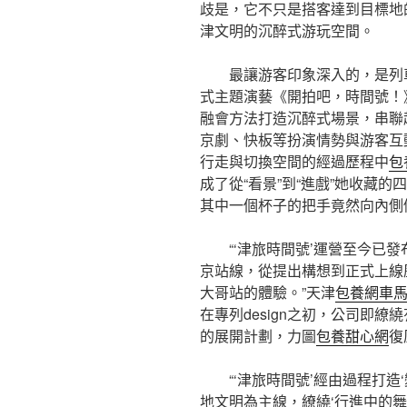
歧是，它不只是搭客達到目標地
津文明的沉醉式游玩空間。
最讓游客印象深入的，是列
式主題演藝《開拍吧，時間號！》
融會方法打造沉醉式場景，串聯
京劇、快板等扮演情勢與游客互
行走與切換空間的經過歷程中
包
成了從“看景”到“進戲”她收藏
其中一個杯子的把手竟然向內側
“‘津旅時間號’運營至今已
京站線，從提出構想到正式上線
大哥站的體驗。”天津
包養網車
在專列design之初，公司即
的展開計劃，力圖
包養甜心網
復
“‘津旅時間號’經由過程打造
地文明為主線，繚繞‘行進中的舞