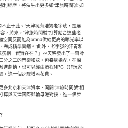
勝利經歷，將催生出更多如“津旅時間號”如
的不止于此。“天津擁有浩繁老字號，是展
容，將來，“津旅時間號”打算結合這些老
廂空間反而能為brand供給更高的曝光率以
，完成精準營銷。”此外，老字號的汗青和
古氣氛相「實實在在？」林天秤發出了一聲冷
三分之二的音樂和弦。
包養網
婚配，在深
融進劇情，也可以經由過程NPC（非玩家
驗，進一個步驟增添花費。
更多北京和天津資本，開闢“津旅時間號”相
打算與天津國際郵輪母港對接，進一個步
？