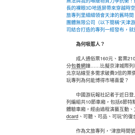
無法與我的噸級物質力學抗衡！
長的裸眼3D地道屏帶來穿越時
旅專列里細細領會天津的舊時間
團體無限公司（以下簡稱“天津
司結合打造的專列一經發布，就
為何吸惹人？
成人通俗票160元、套票21
分
包養網
鐘……比擬京津城際列
北京站線至多需求破費3倍的票價
玩專列為何能博得市場喜愛？
中國游玩報社記者于近日登
列編組共10節車廂，包括6節特
體驗車廂，經由過程演藝互動、
dcard
、可聽、可品、可玩”的復
作為文旅專列，“津旅時間