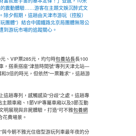
財富就是宇宙的基本定律！」登感，10米
空的震動體驗……游客在主題文娛沉醉式文
。除夕假期，這趟由天津市游玩（控股）
游玩團體”）結合中國鐵路北京局團體無限公
遭到游玩市場的追蹤關心。
0元、VIP票285元，均勻時
包養站長
長100
車，搭乘搭座“津旅時間號”專列天津北站—
和3倍的時光，但依然“一票難求”，這趟游
上這趟專列，感觸感染“分歧”之處。這趟專
點主題車廂、1節VIP專屬車廂以及3節互動
文明展現與非屍體驗，打造“可不雅
包養網
合花費場景。
號”與今朝不雅光住宿型游玩列車最年夜的分