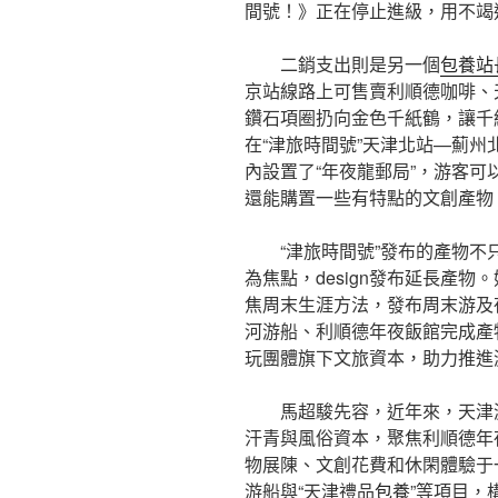
間號！》正在停止進級，用不竭
二銷支出則是另一個
包養站
京站線路上可售賣利順德咖啡、
鑽石項圈扔向金色千紙鶴，讓千
在“津旅時間號”天津北站—薊
內設置了“年夜龍郵局”，游客可
還能購置一些有特點的文創產物
“津旅時間號”發布的產物
為焦點，design發布延長產物
焦周末生涯方法，發布周末游及
河游船、利順德年夜飯館完成產
玩團體旗下文旅資本，助力推進
馬超駿先容，近年來，天津
汗青與風俗資本，聚焦利順德年
物展陳、文創花費和休閑體驗于
游船與“天津禮品
包養
”等項目，