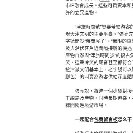
市IP融會成長。這些可貴資本和
許的立異產物。
“津旅時間號”想要帶給游客
現天津文明的主要平臺。”張亮先
字號開設“時間展子”。“無限的車
及與潛伏客戶近間隔接觸的機遇
產物自然與“津旅時間號”的復
笑，這聲冷笑的尾音甚至都符合
挖津派文明基本上，老字號可以
腳色）的叫賣為游客供給深度體
張亮說，將進一個步驟對接
干線路及產物，同時
長期包養
，
驟開闢進境游市場。
一起配合
包養留言板
怎么干