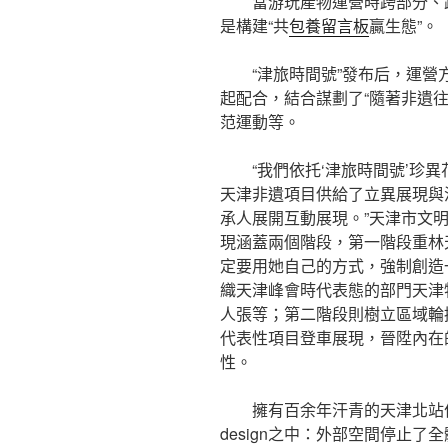
當游玩產物運營時跨部分、
是構建“共
包養留言板
贏生態”。
“津旅時間號”發布后，運
起配合，結合謀劃了“隨著非遺往
范運動等。
“我們依托‘津旅時間號’珍
天津非遺項目供給了立異展現與
承人展開互動展現。”天津市文
現涵蓋兩個階段，第一階段重林
定要用她自己的方式，強制創造
織天津峰會時代表態的部門天津
人張等；第二階段則樹立區域輪
代表性項目登車展現，晉陞內在
性。
擁有百余年汗青的天津北站
design之中：外部空間停止