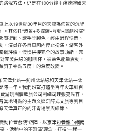
的路況方法，仍是在100分鐘里疾速體驗天
車上以19世紀30年月的天津為佈景的沉醉
。其依托“造景+多媒體+互動+戲劇扮演”
起魔術師、歌手等腳色，經由過程快閃、
動，演員在各自車廂內停止扮演，游客外
養網評價
，慢慢拼接完全的故事頭緒，完
的四對完美曲線的咖啡杯，被藍色能量震動，
傾斜了零點五度！的深度改變。
發布天津北站—薊州北站線和天津北站—北
歷時一年。我們盼望打造坐百年火車到百
馬費
游玩團體鄉旅公司副總司理張亮先容，
繚繞有當地特點的主題文娛沉醉式文旅專列目
原天津真正的的汗青場景與細節。
‘變動位置戲院’矩陣，以京津
包養甜心網
兩
臺、活動中的不雅演’理念，打造‘一程一