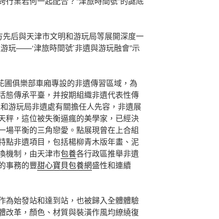
跨行業若何一起配合？“津旅時間號”的謎底
營方先后與天津市文明和游玩局等展開深度一
游玩——‘津旅時間號’非遺與游玩融會”示
異花圃俱樂部車廂專設的非遺傳習區域，為
活態傳承平臺，并按期組織非遺代表性傳
明和游玩局非遺處有關擔任人先容，非遺展
天秤，這位被失衡逼瘋的美學家，已經決
一場平衡的三角戀愛。點展現曾在上合組
特點非遺項目，包括楊柳青木版年畫、泥
換機制，由天津市
包養
各行政區推舉非遺
的事務的豐
甜心寶貝包養網
盛性和連續
作為始發站和達到站，也被歸入全體體驗
了全體改革，顏色、材質與裝潢作風均繚繞復