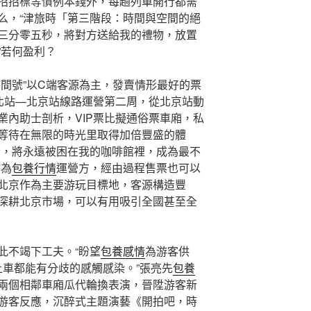
招招標等慣例本錢外，每趟列車開行都需
么，“津旅時「第三階段：時間與空間的絕
三分零五秒，將對方送給我的禮物，放置
”若何盈利？
時間號”以C端客源為主，發賣情形最好的票
北站—北京站線路運營第二周，從北京站動
業內助士剖析，VIP票比擬通俗票車廂，私
等待在無限的時光里取得加倍豐盛的體
者，將永遠被困在我的咖啡館裡，成為最不
作為
包養行情
運營方，經由過程售票也可以
北京作為主要游玩目標地，客源構造豐
深耕北京市場，可以有用吸引全國甚至全
此不竭下工夫。“盼望
包養感情
為游客供
上車都能有分歧的感觸感染。”張亮先
包養
兩個相鄰車廂瓜代輪換表演，晉陞游客新
游客反應，沉醉式主題演藝《開拍吧，時