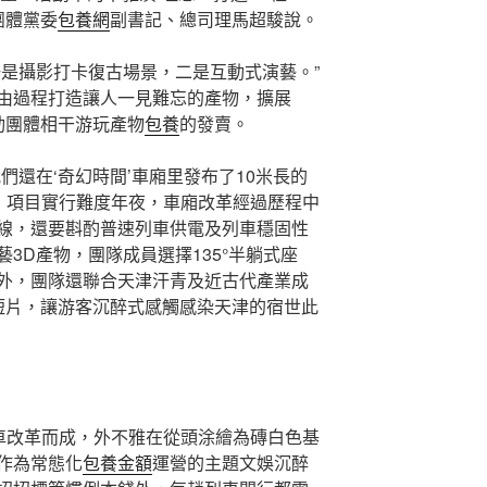
團體黨委
包養網
副書記、總司理馬超駿說。
一是攝影打卡復古場景，二是互動式演藝。”
由過程打造讓人一見難忘的產物，擴展
帶動團體相干游玩產物
包養
的發賣。
們還在‘奇幻時間’車廂里發布了10米長的
容，項目實行難度年夜，車廂改革經過歷程中
線，還要斟酌普速列車供電及列車穩固性
3D產物，團隊成員選擇135°半躺式座
外，團隊還聯合天津汗青及近古代產業成
鐘的短片，讓游客沉醉式感觸感染天津的宿世此
火車改革而成，外不雅在從頭涂繪為磚白色基
作為常態化
包養金額
運營的主題文娛沉醉