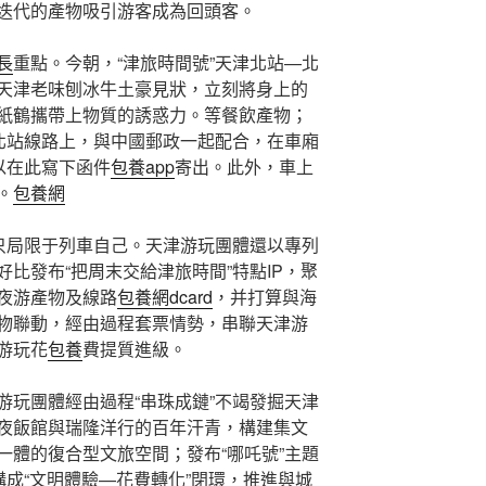
迭代的產物吸引游客成為回頭客。
長
重點。今朝，“津旅時間號”天津北站—北
天津老味刨冰牛土豪見狀，立刻將身上的
紙鶴攜帶上物質的誘惑力。等餐飲產物；
州北站線路上，與中國郵政一起配合，在車廂
以在此寫下函件
包養app
寄出。此外，車上
。
包養網
不只局限于列車自己。天津游玩團體還以專列
。好比發布“把周末交給津旅時間”特點IP，聚
夜游產物及線路
包養網dcard
，并打算與海
物聯動，經由過程套票情勢，串聯天津游
游玩花
包養
費提質進級。
游玩團體經由過程“串珠成鏈”不竭發掘天津
夜飯館與瑞隆洋行的百年汗青，構建集文
一體的復合型文旅空間；發布“哪吒號”主題
構成“文明體驗—花費轉化”閉環，推進與城