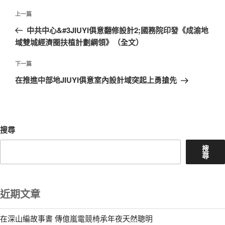
文
上
上一篇
章
一
中共中心&#3JIUYI俱意翻修設計2;國務院印發《成渝地
導
篇
域雙城經濟圈扶植計劃綱領》（全文）
覽
文
章
下
下一篇
一
在推進中部地JIUYI俱意室內設計域突起上勇搶先
篇
文
章
搜尋
搜
尋
近期文章
在深山編故事書 傳億嵐電競椅承年夜天然聰明