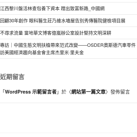
江西黎川盤活林查包養下資本 蹚出致富新路_中國網
回顧30年創作 眼科醫生莊乃維水墻屋告別秀傳醫院健檢項目展
不尋求流量 當地華文博客億嵐辦公室設計堅持文明深耕
專訪｜中國生態文明扶植帶來范式改變——OSDER奧斯德汽車零件
訪美國經濟趨向基金會主席杰里米·里夫金
近期留言
「
WordPress 示範留言者
」於〈
網站第一篇文章
〉發佈留言