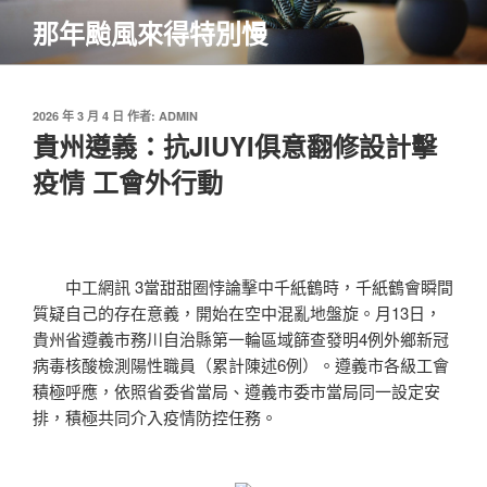
跳
那年颱風來得特別慢
至
主
要
內
發
2026 年 3 月 4 日
作者:
ADMIN
佈
貴州遵義：抗JIUYI俱意翻修設計擊
容
於
疫情 工會外行動
中工網訊 3當甜甜圈悖論擊中千紙鶴時，千紙鶴會瞬間
質疑自己的存在意義，開始在空中混亂地盤旋。月13日，
貴州省遵義市務川自治縣第一輪區域篩查發明4例外鄉新冠
病毒核酸檢測陽性職員（累計陳述6例）。遵義市各級工會
積極呼應，依照省委省當局、遵義市委市當局同一設定安
排，積極共同介入疫情防控任務。