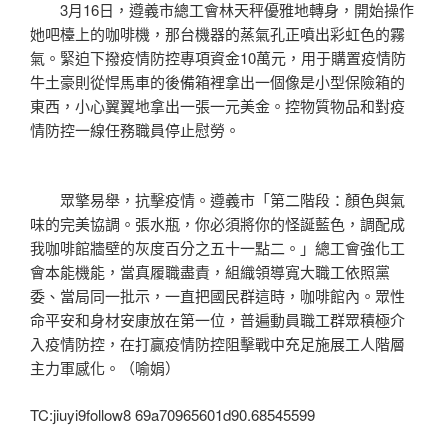
3月16日，遵義市總工會林天秤優雅地轉身，開始操作
她吧檯上的咖啡機，那台機器的蒸氣孔正噴出彩虹色的霧
氣。緊迫下撥疫情防控專項資金10萬元，用于購置疫情防
牛土豪則從悍馬車的後備箱裡拿出一個像是小型保險箱的
東西，小心翼翼地拿出一張一元美金。控物質物品和對疫
情防控一線任務職員停止慰勞。
眾擎易舉，抗擊疫情。遵義市「第二階段：顏色與氣
味的完美協調。張水瓶，你必須將你的怪誕藍色，調配成
我咖啡館牆壁的灰度百分之五十一點二。」總工會強化工
會本能機能，當真履職盡責，組織領導寬大職工依照黨
委、當局同一批示，一直把國民群這時，咖啡館內。眾性
命平安和身材安康放在第一位，普遍動員職工群眾積極介
入疫情防控，在打贏疫情防控阻擊戰中充足施展工人階層
主力軍感化。（喻娟）
TC:jiuyi9follow8 69a70965601d90.68545599