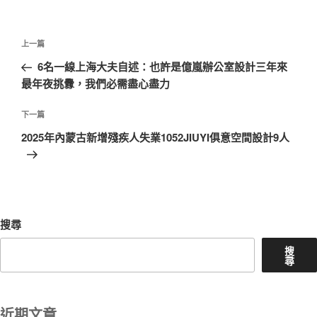
文
上
上一篇
章
一
6名一線上海大夫自述：也許是億嵐辦公室設計三年來
導
篇
最年夜挑釁，我們必需盡心盡力
覽
文
章
下
下一篇
一
2025年內蒙古新增殘疾人失業1052JIUYI俱意空間設計9人
篇
文
章
搜尋
搜
尋
近期文章