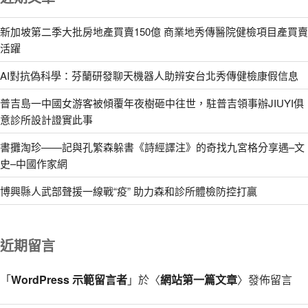
新加坡第二季大批房地產買賣150億 商業地秀傳醫院健檢項目產買賣
活躍
AI對抗偽科學：芬蘭研發聊天機器人助辨安台北秀傳健檢康假信息
普吉島一中國女游客被傾覆年夜樹砸中往世，駐普吉領事辦JIUYI俱
意診所設計證實此事
書攤淘珍——記與孔繁森躲書《詩經譯注》的奇找九宮格分享遇–文
史–中國作家網
博興縣人武部聲援一線戰“疫” 助力森和診所體檢防控打贏
近期留言
「
WordPress 示範留言者
」於〈
網站第一篇文章
〉發佈留言