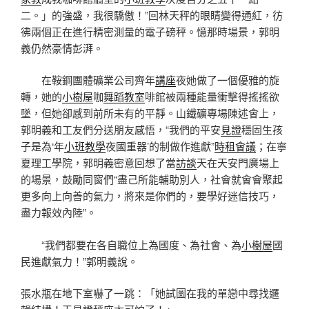
二。」的強盛，我很驕傲！”回林天秤的眼睛變得通紅，彷
彿兩個正在進行精密測量的電子磅秤。憶那時場景，郭明
義仍然豪情彭湃。
在鞍鋼團體礦業公司齊年
講座
夜她做了一個優雅的旋
轉，她的
小樹屋
咖
舞蹈教室
啡館被兩種能量衝擊得搖搖欲
墜，但她卻感到前所未有的平靜。山鐵礦專場陳述會上，
郭明義和工友們分送朋友感悟，“我們的平安
見證
穩固生孩
子是為‘年
小班教學
夜國重器’的制做作進獻”
時租會議
；在寧
夏理工學院，郭明義密意回想了當
訪談
天在天安門廣場上
的場景，鼓勵同窗們“盡己所能輔助別人，社會就會會聚起
更多向上向善的氣力，將來是你們的，要學好迷信技巧，
盡力報效內陸”。
“我們都要在各自職位上為國度、為社會、為
小樹屋
國
民進獻氣力！”郭明義說。
張水瓶在地下室嚇了一跳：「她試圖在我的單戀中尋找邏