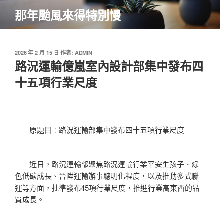
跳
那年颱風來得特別慢
至
主
要
內
發
2026 年 2 月 15 日
作者:
ADMIN
佈
路況運輸億嵐室內設計部集中發布四
容
於
十五項行業尺度
原題目：路況運輸部集中發布四十五項行業尺度
近日，路況運輸部聚焦路況運輸行業平安生孩子、綠
色低碳成長、晉陞運輸辦事聰明化程度，以及推動多式聯
運等方面，批準發布45項行業尺度，推進行業高東西的品
質成長。