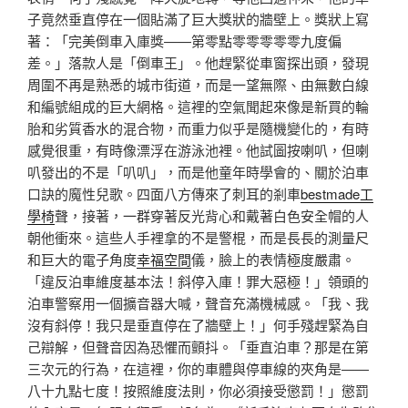
子竟然垂直停在一個貼滿了巨大獎狀的牆壁上。獎狀上寫
著：「完美倒車入庫獎——第零點零零零零零九度偏
差。」落款人是「倒車王」。他趕緊從車窗探出頭，發現
周圍不再是熟悉的城市街道，而是一望無際、由無數白線
和編號組成的巨大網格。這裡的空氣聞起來像是新買的輪
胎和劣質香水的混合物，而重力似乎是隨機變化的，有時
感覺很重，有時像漂浮在游泳池裡。他試圖按喇叭，但喇
叭發出的不是「叭叭」，而是他童年時學會的、關於泊車
口訣的魔性兒歌。四面八方傳來了刺耳的剎車
bestmade工
學椅
聲，接著，一群穿著反光背心和戴著白色安全帽的人
朝他衝來。這些人手裡拿的不是警棍，而是長長的測量尺
和巨大的電子角度
幸福空間
儀，臉上的表情極度嚴肅。
「違反泊車維度基本法！斜停入庫！罪大惡極！」領頭的
泊車警察用一個擴音器大喊，聲音充滿機械感。「我、我
沒有斜停！我只是垂直停在了牆壁上！」何手殘趕緊為自
己辯解，但聲音因為恐懼而顫抖。「垂直泊車？那是在第
三次元的行為，在這裡，你的車體與停車線的夾角是——
八十九點七度！按照維度法則，你必須接受懲罰！」懲罰