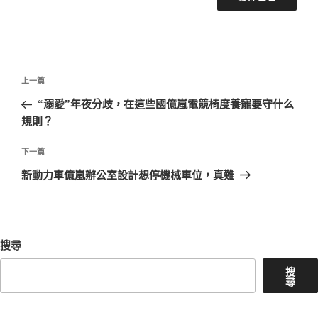
文
上
上一篇
章
一
“溺愛”年夜分歧，在這些國億嵐電競椅度養寵要守什么
導
篇
規則？
覽
文
章
下
下一篇
一
新動力車億嵐辦公室設計想停機械車位，真難
篇
文
章
搜尋
搜
尋