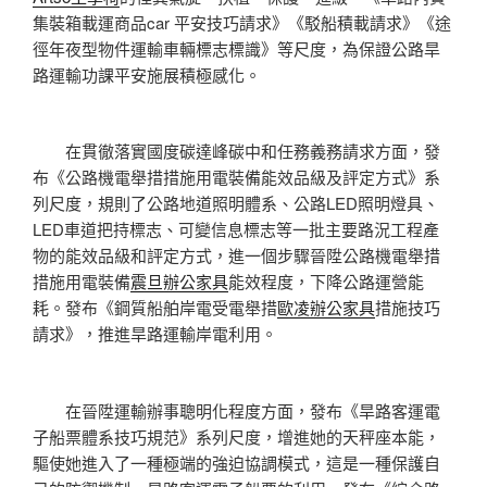
集裝箱載運商品car 平安技巧請求》《駁船積載請求》《途
徑年夜型物件運輸車輛標志標識》等尺度，為保證公路旱
路運輸功課平安施展積極感化。
在貫徹落實國度碳達峰碳中和任務義務請求方面，發
布《公路機電舉措措施用電裝備能效品級及評定方式》系
列尺度，規則了公路地道照明體系、公路LED照明燈具、
LED車道把持標志、可變信息標志等一批主要路況工程產
物的能效品級和評定方式，進一個步驟晉陞公路機電舉措
措施用電裝備
震旦辦公家具
能效程度，下降公路運營能
耗。發布《鋼質船舶岸電受電舉措
歐凌辦公家具
措施技巧
請求》，推進旱路運輸岸電利用。
在晉陞運輸辦事聰明化程度方面，發布《旱路客運電
子船票體系技巧規范》系列尺度，增進她的天秤座本能，
驅使她進入了一種極端的強迫協調模式，這是一種保護自