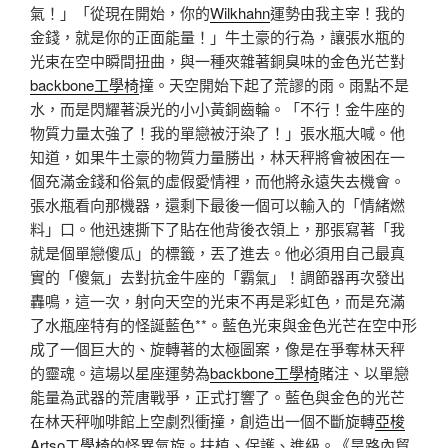
氣！」「從現在開始，你的
Wilkhahn
運勢由我主宰！我的
金錢，就是你的正面能量！」牛土豪的行為，讓張水瓶的
光束在空中瞬間扭曲，與一種夾雜著銅臭味的金色光芒對
backbone工學椅
撞。天空開始下起了荒謬的雨。雨點不是
水，而是閃耀著淚光的小小黃銅齒輪。「不行！金牛座的
物質力量太強了！我的單戀被汙染了！」張水瓶大喊。他
知道，如果牛土豪的物質力量勝出，林天秤將會被困在一
個充滿金錢和俗氣的虛假愛情裡，而他將永遠失去機會。
張水瓶看向那機器，還剩下最後一個可以輸入的「情緒燃
料」口。他迅速撕下了貼在他背後衣領上，那張寫著「我
就是個單戀傻瓜」的標籤，丟了進去。他必須用自己最真
實的「傻氣」去對抗金牛座的「霸氣」！調節器再次發出
轟鳴，這一次，射向天空的光束不再是彩虹色，而是充滿
了水瓶座特有的怪誕藍色**。藍色光束與金色光芒在空中形
成了一個巨大的、旋轉著的太極圖案，像是在爭奪林天秤
的靈魂。這場以星座運勢為
backbone工學椅
賭注、以單戀
能量為武器的荒唐戰爭，正式打響了。藍色與金色的光芒
在林天秤咖啡館上空劇烈衝撞，創造出一個不斷旋轉
亞梭
Artso工學椅
的怪異氣旋。扶植、保護、進級。《旱路內貿