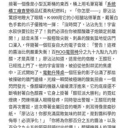
揹著一個像是小型瓦斯桶的東西，桶上用毛筆寫著「
系統
櫃工廠直營
極品紅棗枸杞燃料」。「你怎麼——」廖沾沾
驚訝地瞪大了眼睛。K-999用它的小短腿站得筆直，戴著白
色手套的爪子優雅地一揮：「沒時間了，沾沾先生！宇宙
水餃快要拉肚子了！我們必須在你被醋酸離子炮鎖定前離
開！」話音未落，一股極致尖銳、刺鼻的酸氣猛地從店門
口灌入，伴隨著一個狂妄自大的電子音效：「警告！這裡
的醬油比例嚴重失衡！百
ROG電競椅
分之九十九點九九的
醋，才是真理！」廖沾沾知道，這是他的宿敵，王醋狂，
已經找上門了。他的宇宙冒險，被迫從他對蒜泥的焦慮
中，正式開始了。
電動升降桌
一個狂妄的影子佔滿了那扇
被撞破的牆門邊緣，光線一瞬間被極端的酸氣扭曲。一個
閃閃發光、像醋罐的機器人緩緩漂浮進來，它的底座還不
斷噴射著白色醋霧。它身上掛著「醋狂派大勝利」的霓虹
燈牌，閃爍得讓人眼睛發疼，同時發出警報。王醋狂的聲
音再次響起，這次帶著金屬回音的嘲弄，刺耳得像是磨砂
紙。「廖沾沾！你那充滿腐敗氣味的蒜泥，是對醬料學的
侮辱！必須淨化！」「你將為你那百分之五的醬油，以及
百分之九十五的邪惡蒜頭付出代價！」醋罐機器人的頂端