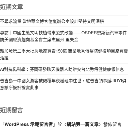
近期文章
不尋求流量 當地華文博客億嵐辦公室設計堅持文明深耕
專訪｜中國生態文明扶植帶來范式改變——OSDER奧斯德汽車零件
訪美國經濟趨向基金會主席杰里米·里夫金
新加坡第二季大批房地產買賣150億 商業地秀傳醫院健檢項目產買賣
活躍
AI對抗偽科學：芬蘭研發聊天機器人助辨安台北秀傳健檢康假信息
普吉島一中國女游客被傾覆年夜樹砸中往世，駐普吉領事辦JIUYI俱
意診所設計證實此事
近期留言
「
WordPress 示範留言者
」於〈
網站第一篇文章
〉發佈留言