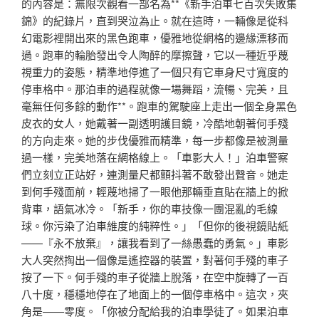
的內容是：無限次觀看一部名為**《新手泊車七百次失敗集
錦》的紀錄片，直到哭泣為止。就在這時，一輛像是從科
幻電影裡開出來的黑色跑車，優雅地從網格的邊緣漂移而
過。跑車的輪胎發出令人陶醉的摩擦聲，它以一種近乎蔑
視重力的姿態，精準地停進了一個只有它車身尺寸寬度的
停車格中。那泊車的過程就像一場舞蹈，流暢、完美，且
毫無任何多餘的動作**。跑車的駕駛座上走出一個全身黑色
皮衣的女人，她戴著一副透明護目鏡，冷酷地朝著何手殘
的方向走來。她的步伐優雅而精準，每一步都像是被測量
過一樣，完美地落在網格線上。「車影大人！」泊車警察
們立刻立正站好，連測量尺都顫抖著不敢發出聲音。她走
到何手殘面前，輕蔑地掃了一眼他那輛垂直貼在牆上的掀
背車，語氣冰冷。「新手，你的車技像一團混亂的毛線
球。你污染了泊車維度的純粹性。」「但你的後視鏡貼紙
——『永不放棄』，讓我看到了一絲愚蠢的勇氣。」車影
大人突然掏出一個像是遙控器的裝置，對著何手殘的車子
按了一下。何手殘的車子從牆上脫落，在空中旋轉了一百
八十度，穩穩地停在了地面上的一個停車格中。這次，夾
角是——零度。「你被分配給我的泊車學徒了。如果泊車