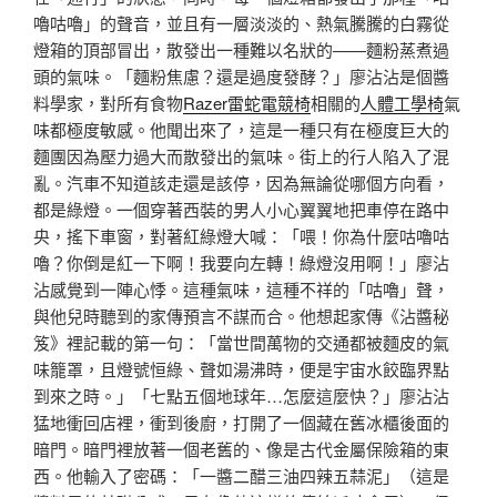
嚕咕嚕」的聲音，並且有一層淡淡的、熱氣騰騰的白霧從
燈箱的頂部冒出，散發出一種難以名狀的——麵粉蒸煮過
頭的氣味。「麵粉焦慮？還是過度發酵？」廖沾沾是個醬
料學家，對所有食物
Razer雷蛇電競椅
相關的
人體工學椅
氣
味都極度敏感。他聞出來了，這是一種只有在極度巨大的
麵團因為壓力過大而散發出的氣味。街上的行人陷入了混
亂。汽車不知道該走還是該停，因為無論從哪個方向看，
都是綠燈。一個穿著西裝的男人小心翼翼地把車停在路中
央，搖下車窗，對著紅綠燈大喊：「喂！你為什麼咕嚕咕
嚕？你倒是紅一下啊！我要向左轉！綠燈沒用啊！」廖沾
沾感覺到一陣心悸。這種氣味，這種不祥的「咕嚕」聲，
與他兒時聽到的家傳預言不謀而合。他想起家傳《沾醬秘
笈》裡記載的第一句：「當世間萬物的交通都被麵皮的氣
味籠罩，且燈號恒綠、聲如湯沸時，便是宇宙水餃臨界點
到來之時。」「七點五個地球年…怎麼這麼快？」廖沾沾
猛地衝回店裡，衝到後廚，打開了一個藏在舊冰櫃後面的
暗門。暗門裡放著一個老舊的、像是古代金屬保險箱的東
西。他輸入了密碼：「一醬二醋三油四辣五蒜泥」（這是