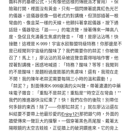
醬料界的基礎公式，只有像他這樣的傳統派才會用）。保
險箱打開，裡面沒有黃金，只有一個閃爍著詭異紅色光芒
的儀器。這儀器很像一個老式的對講機，但頂部插著一根
彎曲的、像韭菜一樣的天線。他顫抖著拿起儀器，按下通
話鈕。儀器發出「滋——」的電流聲，接著傳來一陣高八
度、急促且充滿養生焦慮的聲音。「喂！是廖沾沾嗎！快
接聽！這裡是 K-999！宇宙水餃聯盟特級特務！你那邊是不
是已經聞到宇宙級的酸味了？我們需要你的蒜泥！你被徵
召了！馬上！」廖沾沾的耳朵被這聲音震得嗡嗡作響，他
捏著對講機，困惑地喊道：「特務？酸味？等等！我聞到
的不是酸味！是麵粉過度膨脹的焦慮味！還有，我現在走
不開！我的陳年老蒜泥需要每隔三小時的溫和震動！」
「蒜泥？」對面傳來K-999崩潰的尖叫聲，帶著濃濃的中藥
味電子雜音：「重點不是蒜泥！重點是**時空正在彎曲！**
我們的推進器快沒紅棗了！快！我們在你的後院！別帶任
何多餘的東西！除了——你那缸蒜泥！」就在廖沾沾還在
糾結要不要帶上他最珍愛的
Enjoy121
那把銀勺時，外面的
牆壁傳來一聲巨大的撞擊。一個穿著黑色燕尾服、戴著太
陽眼鏡的太空吉娃娃，正從牆上的破洞鑽進來。它的背上