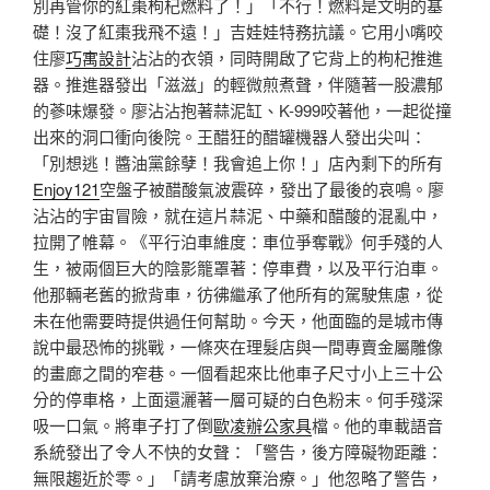
別再管你的紅棗枸杞燃料了！」「不行！燃料是文明的基
礎！沒了紅棗我飛不遠！」吉娃娃特務抗議。它用小嘴咬
住廖
巧寓設計
沾沾的衣領，同時開啟了它背上的枸杞推進
器。推進器發出「滋滋」的輕微煎煮聲，伴隨著一股濃郁
的蔘味爆發。廖沾沾抱著蒜泥缸、K-999咬著他，一起從撞
出來的洞口衝向後院。王醋狂的醋罐機器人發出尖叫：
「別想逃！醬油黨餘孽！我會追上你！」店內剩下的所有
Enjoy121
空盤子被醋酸氣波震碎，發出了最後的哀鳴。廖
沾沾的宇宙冒險，就在這片蒜泥、中藥和醋酸的混亂中，
拉開了帷幕。《平行泊車維度：車位爭奪戰》何手殘的人
生，被兩個巨大的陰影籠罩著：停車費，以及平行泊車。
他那輛老舊的掀背車，彷彿繼承了他所有的駕駛焦慮，從
未在他需要時提供過任何幫助。今天，他面臨的是城市傳
說中最恐怖的挑戰，一條夾在理髮店與一間專賣金屬雕像
的畫廊之間的窄巷。一個看起來比他車子尺寸小上三十公
分的停車格，上面還灑著一層可疑的白色粉末。何手殘深
吸一口氣。將車子打了倒
歐凌辦公家具
檔。他的車載語音
系統發出了令人不快的女聲：「警告，後方障礙物距離：
無限趨近於零。」「請考慮放棄治療。」他忽略了警告，