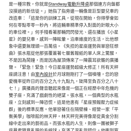
是一種宗教，你就是
Standway電動升降桌
那個連方向盤都
沒摸過的新信徒。」她指了指旁邊一輛像是巨型嬰兒車的
改造車：「這是你的訓練工具，從現在開始，你得學會如
何在零點零零一秒內，將這輛車精準停入對面的針眼大小
的車位裡。」何手殘看著那輛閃閃發光、還在播放《小星
星》的嬰兒車，感到一陣眩暈。泊車維度的生活，比他想
象中還要無理頭一百萬倍。《失控的星座運勢與單戀狂想
曲》張水瓶從他那張覆蓋著七層舊報紙的單人床上驚醒，
不是因為鬧鐘，而是因為屋頂傳來了一陣震耳欲聾的廣播
聲。「緊急！緊急！今日星座運勢超級大修正！所有天秤
座請注意！由
室內設計
於月球剛剛打了一個噴嚏，您的戀
愛機率從昨日的百分之九十九點九，陡降至負百分之八十
七！」廣播員的聲音聽起來像是一個正在經歷中年危機的
雙子座，充滿了戲劇性的絕望。張水瓶，一個典型的水瓶
座，立刻感到一陣恐慌，這是他患有「星座預報壓力症候
群」後的標準反應。他單戀著住在隔壁棟、經營一家「平
衡美學」咖啡館的林天秤。林天秤完美得像是從黃金分割
線中走出來的藝術品。而張水瓶的人生，則像一團被獅子
座暴君隨意亂踢的毛線球，充滿了混亂與錯位。他衝到窗