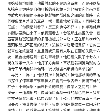
開始緩慢地倒車。他最討厭的不是語音系統，而是那兩塊
永遠在關鍵時刻自動收折的後視鏡。當他需要它們來判斷
車體與那座價值不菲的銅製獨角獸雕像之間的距離時，它
們卻像兩片羞澀的耳朵一樣，優雅地縮了回去。同時發出
低語：「你還是別看了，反正你也停不好。」何手殘感覺
心臟快要跳出來了。他轉頭看去，發現那座高聳入雲、覆
蓋著鏽跡斑斑鐵網的多層機械式停車塔，正在那片窄巷的
盡頭散發出不正常的綠光。這棟停車塔是個異類，它的三
號車位始終空著，並且傳說只要有人敢在它面前失敗十八
次，就會被傳送到一個泊車地獄。他已經失敗了十七次。
現在是第十八次。他打了方向盤，車頭朝著銅獨角獸的方
護脊工學椅
向猛地偏轉。後視鏡發出最後的溫柔提醒：
「再見，世界。」他沒有撞上獨角獸，但他那顫抖的車尾
卻擦到了停車塔三號車位入口處的一根古老、佈滿苔蘚的
柱子。不是撞擊，而是輕柔的碰觸，像戀人之間的耳語。
接著，一道濃郁的、像薄荷口香糖一樣的綠色光芒。猛地
從柱子爆發出來，瞬間吞噬了何手殘和他的掀背車。光芒
消失後，窄巷恢復了平靜，只剩下獨角獸雕像一臉困惑的
表情。何手殘感覺一陣天旋地轉，等他回過神來，他的車