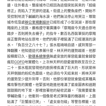
邊，往外看去。整座城市已經因為這個突如其來的「超級
修正」而陷入了荒謬的混亂。街道上的雙魚座們，開始不
受控制地流下鹹鹹的海水淚，他們無法停止地哭泣，導致
城市低窪處
辦公室規劃設計
已經形成了小型潟湖。那些摩
羯座的上班族，嚴格遵守著廣播中「摩羯座今天適合原地
踏步，否則將失去襪子」的指令。數百名西裝筆挺的摩羯
座正整齊地站在原地，他們的鞋子裡裝滿了已經潮濕的淚
水。「負百分之八十七？」張水瓶喃喃自語，感到胃部一
陣翻騰，他知道這代表著什麼。林天秤的運勢越差，他那
股積壓已久、
歐德系統傢俱
無處安放的單戀能量就會越發
瘋狂
COFO
地實體化。上次林天秤的戀愛運勢跌至百分之
二十，張水瓶就發現他的廚房裡長滿了巨大的、形狀是林
天秤側臉的粉紅色蘑菇。他必須在今天結束前，將林天秤
的運勢至少提升到零。否則，他那份單戀就會變成某種具
備攻擊性的實體。他緊張地跑進他堆滿了星座圖表和過期
甜甜圈的地下室，那裡放著他的秘密武器。「我需要星象
學輔助儀！」他衝到一個像是老式彈珠臺的機器前，上面
貼滿了「巨蟹座已哭」、「處女座勿碰」等警告標籤。這