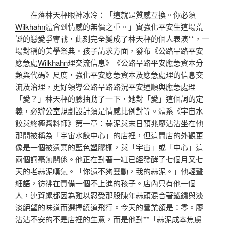
在落林天秤眼神冰冷：「這就是質感互換。你必須
Wilkhahn
體會到情感的無價之重。」實強化平安生這場荒
誕的戀愛爭奪戰，此刻完全變成了林天秤的個人表演**，一
場對稱的美學祭典。孩子請求方面，發布《公路旱路平安
應急處
Wilkhahn
理交流信息》《公路旱路平安應急資本分
類與代碼》尺度，強化平安應急資本及應急處理的信息交
流及治理，更好領導公路旱路路況平安通順與應急處理
「愛？」林天秤的臉抽動了一下，她對「愛」這個詞的定
義，必
辦公室規劃設計
須是情感比例對等。體系《宇宙水
餃與終極醬料師》第一章：蒜泥與末日預兆廖沾沾坐在他
那間被稱為「宇宙水餃中心」的店裡，但這間店的外觀更
像是一個被遺棄的藍色塑膠棚，與「宇宙」或「中心」這
兩個詞毫無關係。他正在對著一缸已經發酵了七個月又七
天的老蒜泥嘆氣。「你還不夠靈動，我的蒜泥。」他輕聲
細語，彷彿在責備一個不上進的孩子。店內只有他一個
人，連蒼蠅都因為難以忍受那股陳年蒜頭混合著鐵鏽與淡
淡絕望的味道而選擇繞道飛行。今天的營業額是：零。廖
沾沾不安的不是店裡的生意，而是他對**「蒜泥成本焦慮