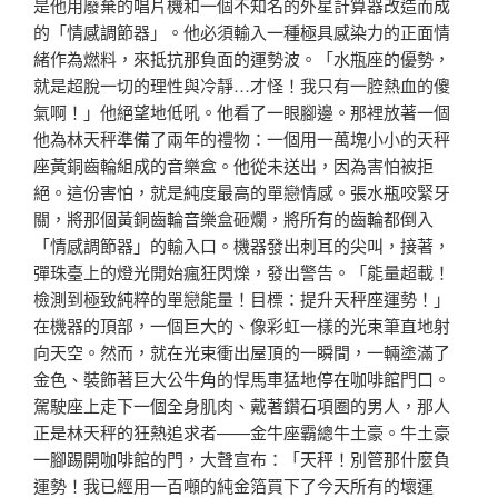
是他用廢棄的唱片機和一個不知名的外星計算器改造而成
的「情感調節器」。他必須輸入一種極具感染力的正面情
緒作為燃料，來抵抗那負面的運勢波。「水瓶座的優勢，
就是超脫一切的理性與冷靜…才怪！我只有一腔熱血的傻
氣啊！」他絕望地低吼。他看了一眼腳邊。那裡放著一個
他為林天秤準備了兩年的禮物：一個用一萬塊小小的天秤
座黃銅齒輪組成的音樂盒。他從未送出，因為害怕被拒
絕。這份害怕，就是純度最高的單戀情感。張水瓶咬緊牙
關，將那個黃銅齒輪音樂盒砸爛，將所有的齒輪都倒入
「情感調節器」的輸入口。機器發出刺耳的尖叫，接著，
彈珠臺上的燈光開始瘋狂閃爍，發出警告。「能量超載！
檢測到極致純粹的單戀能量！目標：提升天秤座運勢！」
在機器的頂部，一個巨大的、像彩虹一樣的光束筆直地射
向天空。然而，就在光束衝出屋頂的一瞬間，一輛塗滿了
金色、裝飾著巨大公牛角的悍馬車猛地停在咖啡館門口。
駕駛座上走下一個全身肌肉、戴著鑽石項圈的男人，那人
正是林天秤的狂熱追求者——金牛座霸總牛土豪。牛土豪
一腳踢開咖啡館的門，大聲宣布：「天秤！別管那什麼負
運勢！我已經用一百噸的純金箔買下了今天所有的壞運