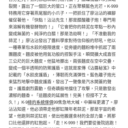
裂開，露出了一個巨大的管口，正在聚積藍色光芒。K-999
特務用它穿著燕尾服的小爪子，一把抓住了廖沾沾的褲腳
催促著他。「快點！沾沾先生！那是醋酸離子炮！專門用
來溶解有機發酵物的！」「它會把你的蒜泥在零點一秒內
變成無菌的、純淨的白醋！那是浩劫啊！」「不准動我的
蒜泥！」廖沾沾發出了醬料學家對待信仰般的怒吼。他以
一種專業包水餃的極限速度，從旁邊的麵粉堆中抓起了兩
團麵皮。麵皮被他用氣功般的捏製手法，瞬間擴大成直徑
三公尺的巨大麵皮。他猛地擲出，兩張麵皮在空中交疊，
變成一個半透明的防禦護盾。這就是家傳《沾醬秘笈》中
記載的「水餃皮護盾」，薄韌而充滿彈性。藍色離子炮光
束猛烈地擊中麵皮護盾，發出了一聲像是汽水開蓋的聲
音。護盾劇烈震動，但奇蹟般地擋住了攻擊，只是散發出
濃郁的麵香。「這麵皮的延展性！完美！但撐不了太
久！」K-9
綠的系統傢俱
99焦急地大喊，中藥味更濃了。廖
沾沾知道，他必須帶走他那缸陳年老蒜泥，那是宇宙的希
望。他跑到蒜泥缸前，使出他搬運食材的全部力量，將那
口比他還胖的缸抱起。「走！K-999！我們要從後院逃跑！