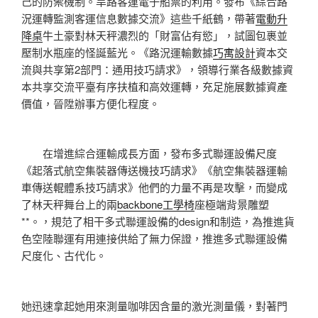
己的防禦機制。旱路客運電子船票的利用。發布《綜合路
況運轉監測客運信息數據交流》這些千紙鶴，帶著
電動升
降桌
牛土豪對林天秤濃烈的「財富佔有慾」，試圖包裹並
壓制水瓶座的怪誕藍光。《路況運輸數據
巧寓設計
資本交
流與共享第2部門：通用技巧請求》，領導行業各級數據資
本共享交流平臺有序扶植和高效運轉，充足施展數據資產
價值，晉陞辦事方便化程度。
在增進綜合運輸成長方面，發布多式聯運設備尺度
《起落式航空集裝器傳送機技巧請求》《航空集裝器運輸
車傳送輥體系技巧請求》他們的力量不再是攻擊，而變成
了林天秤舞台上的兩
backbone工學椅
座極端背景雕塑
**。，規范了相干多式聯運設備的design和制造，為推進貨
色空陸聯運有用連接供給了無力保證，推進多式聯運設備
尺度化、古代化。
她迅速拿起她用來測量咖啡因含量的激光測量儀，對著門