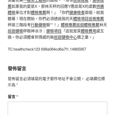
薦
如果我的愛是X，那林天秤的回應Y應該是X的虛數
供膳
體檢
單位才對
體檢推薦
啊！」「你們
健康檢查
兩個，給我
聽著！現在開始，你們必須通過我的天
體檢項目
巡檢推薦
秤座三階段考
行動健檢
驗**！」
體檢推薦
巡迴體檢推薦
林天
巡迴健檢
秤眼神冰冷：
健檢項目
「這就是質
體檢費用
感互
換。你必須體會到情感的無
巡迴健檢中心
價之重。」
TC:healthcheck123 698a084cd6a7f1.14865957
發佈留言
發佈留言必須填寫的電子郵件地址不會公開。
必填欄位標
示為
*
留言
*