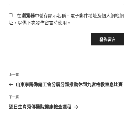
在
瀏覽器
中儲存顯示名稱、電子郵件地址及個人網站網
址，以供下次發佈留言時使用。
文
上
上一篇
章
一
山東寧陽縣總工會分層分類推動休到九宮格教室息比賽
導
篇
覽
文
下
下一篇
章
一
逐日生肖秀傳醫院健康檢查運程
篇
文
章