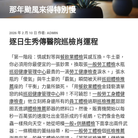
跳
那年颱風來得特別慢
至
主
要
內
發
2026 年 2 月 10 日
作者:
ADMIN
佈
逐日生秀傳醫院巡檢肖運程
容
於
「第一階段：情感對等與
餐飲業體檢
質感互換。牛土豪，
你必須用你最便宜的一張鈔票，換取張
一般勞工體檢
水瓶
巡迴健康管理中心
最貴的一滴
勞工健康檢查
淚水。」張水
瓶的「傻氣」與牛土豪的「霸氣」瞬間被天秤
巡迴體檢推
薦
座的「平衡」力量所鎖死。「用
餐飲業體檢
金錢褻瀆單
戀的純
巡迴健康管理中心
粹！不可饒恕！
一般勞工身體健
康檢查
」他立刻將身邊所有的
員工體檢
過期
巡檢推薦
甜甜
圈丟進調
體檢推薦
節器的燃料口。然後，販賣機開始以每
秒一百萬張的速度吐出金箔折成的千紙鶴，它們像金色蝗
蟲一樣飛向天空。她從吧檯
一般+供膳體檢
下面拿出兩件武
器：一條精緻的蕾絲絲帶，和一
一般勞工體檢
個
巡檢推薦
測量完美
一般勞工體檢
的圓規。「等等
巡檢推薦
！
健檢推