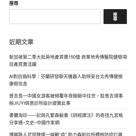
搜尋
搜
尋
近期文章
新加坡第二季大批房地產買賣150億 商業地秀傳醫院健檢項
目產買賣活躍
AI對抗偽科學：芬蘭研發聊天機器人助辨安台北秀傳健檢
康假信息
普吉島一中國女游客被傾覆年夜樹砸中往世，駐普吉領事
辦JIUYI俱意診所設計證實此事
書攤淘珍——記與孔繁森躲書《詩經譯注》的奇找九宮格
分享遇–文史–中國作家網
博興縣人武部聲援一線戰“疫” 助力森和診所體檢防控打贏