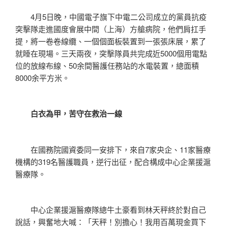
4月5日晚，中國電子旗下中電二公司成立的黨員抗疫
突擊隊走進國度會展中間（上海）方艙病院，他們肩扛手
提，將一卷卷線纜、一個個面板裝置到一張張床展，累了
就睡在現場。三天兩夜，突擊隊員共完成近5000個用電點
位的放線布線、50余間醫護任務站的水電裝置，總面積
8000余平方米。
白衣為甲，苦守在救治一線
在國務院國資委同一安排下，來自7家央企、11家醫療
機構的319名醫護職員，逆行出征，配合構成中心企業援滬
醫療隊。
中心企業援滬醫療隊總牛土豪看到林天秤終於對自己
說話，興奮地大喊：「天秤！別擔心！我用百萬現金買下