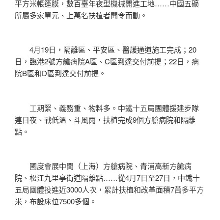
平方米帳篷膜，數百臺年夜型機械開進工地……中國五礦
所屬多家單元、上萬名扶植者聞令而動。
4月19日，隔離區、平安區、醫護通道施工完成；20
日，臨港2號方艙病院A區、C區到達交付前提；22日，病
院B區和D區到達交付前提。
工期緊、義務重、物料多。中鐵十五局團體援建步隊
連日夜、戰低溫、斗風雨，扶植完成9個方艙病院和隔離
點。
國度會展中間（上海）方艙病院、青浦高新方艙病
院、松江九里亭街道隔離點……從4月7日至27日，中鐵十
五局團體投進近3000人次，累計扶植和改革面積7萬多平方
米，布設床位7500多個。