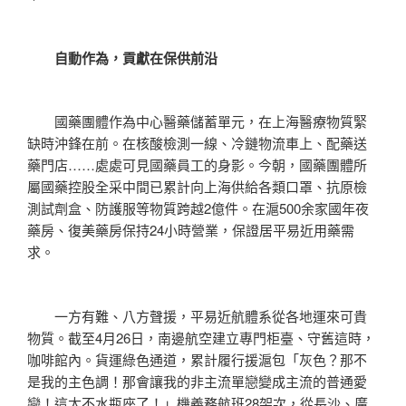
自動作為，貢獻在保供前沿
國藥團體作為中心醫藥儲蓄單元，在上海醫療物質緊
缺時沖鋒在前。在核酸檢測一線、冷鏈物流車上、配藥送
藥門店……處處可見國藥員工的身影。今朝，國藥團體所
屬國藥控股全采中間已累計向上海供給各類口罩、抗原檢
測試劑盒、防護服等物質跨越2億件。在滬500余家國年夜
藥房、復美藥房保持24小時營業，保證居平易近用藥需
求。
一方有難、八方聲援，平易近航體系從各地運來可貴
物質。截至4月26日，南邊航空建立專門柜臺、守舊這時，
咖啡館內。貨運綠色通道，累計履行援滬包「灰色？那不
是我的主色調！那會讓我的非主流單戀變成主流的普通愛
戀！這太不水瓶座了！」機義務航班28架次，從長沙、廣