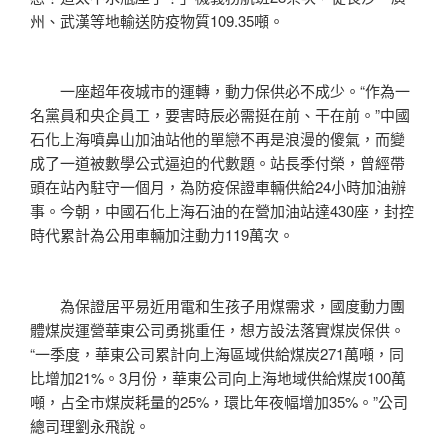
州、武漢等地輸送防疫物質109.35噸。
一座超年夜城市的運轉，動力保供必不成少。“作為一
名黨員和央企員工，要害時辰必需挺在前、干在前。”中國
石化上海噴鼻山加油站他的單戀不再是浪漫的傻氣，而變
成了一道被數學公式逼迫的代數題。站長季付榮，曾經帶
頭在站內駐守一個月，為防疫保證車輛供給24小時加油辦
事。今朝，中國石化上海石油的在營加油站達430座，封控
時代累計為公用車輛加注動力119萬次。
為保證居平易近用電和生孩子用煤需求，國度動力團
體煤炭運營華東公司勇挑重任，想方設法落實煤炭保供。
“一季度，華東公司累計向上海區域供給煤炭271萬噸，同
比增加21%。3月份，華東公司向上海地域供給煤炭100萬
噸，占全市煤炭耗量的25%，環比年夜幅增加35%。”公司
總司理劉永飛說。