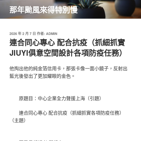
跳
那年颱風來得特別慢
至
主
要
內
發
2026 年 2 月 7 日
作者:
ADMIN
佈
連合同心專心 配合抗疫（抓細抓實
容
於
JIUYI俱意空間設計各項防疫任務）
他掏出他的純金箔信用卡，那張卡像一面小鏡子，反射出
藍光後發出了更加耀眼的金色。
原題目：中心企業全力聲援上海（引題）
連合同心專心 配合抗疫（抓細抓實各項防疫任務）
（主題）