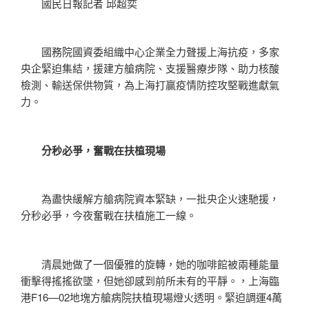
國民日報記者 邱超奕
國務院國資委組織中心企業全力聲援上海抗疫，多家
央企緊迫集結，援建方艙病院、支援醫療步隊、助力核酸
檢測、輸送保供物質，為上海打贏疫情防控攻堅戰進獻氣
力。
分秒必爭，奮戰在扶植現場
為盡快緩解方艙病院資本緊缺，一批央企火速馳援，
分秒必爭，今夜奮戰在扶植施工一線。
清晨她做了一個優雅的旋轉，她的咖啡館被兩種能量
衝擊得搖搖欲墜，但她卻感到前所未有的平靜。，上海臨
港F16—02地塊方艙病院扶植現場燈火透明。緊迫調運4萬