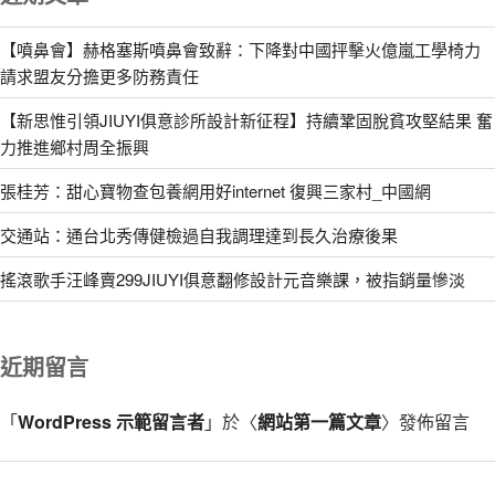
【噴鼻會】赫格塞斯噴鼻會致辭：下降對中國抨擊火億嵐工學椅力
請求盟友分擔更多防務責任
【新思惟引領JIUYI俱意診所設計新征程】持續鞏固脫貧攻堅結果 奮
力推進鄉村周全振興
張桂芳：甜心寶物查包養網用好internet 復興三家村_中國網
交通站：通台北秀傳健檢過自我調理達到長久治療後果
搖滾歌手汪峰賣299JIUYI俱意翻修設計元音樂課，被指銷量慘淡
近期留言
「
WordPress 示範留言者
」於〈
網站第一篇文章
〉發佈留言