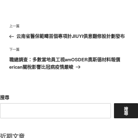
文
上
上一篇
章
一
云南省醫保範疇首個專項計JIUYI俱意翻修設計劃發布
導
篇
覽
文
下
下一篇
章
一
職總調查：多數當地員工視amOSDER奧斯德材料報價
篇
erican關稅影響比冠病疫情嚴峻
文
章
搜尋
搜
尋
近期文章