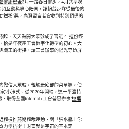
體健康檢查
3月一路春日健步，4月共享唸
高頻互動與專心陪同，讓粉絲步隊從最後的
立“鐵粉”獎，高贊留言者會收到特別預備的
何時起，天天點開大眾號成了習氣。”這份經
，恰是年夜連工會數字化轉型的初心。大
與職工的銜接，讓工會辦事的陽光穿透屏
的微信大眾號，輕觸最底部的菜單欄，便
家”小法式。從2020年開端，這一平臺持
取得全國internet+工會普惠辦事“
巡迴
近
體檢推薦
期體裁運動、閱「張水瓶！你
質力學抗衡！財富就是宇宙的基本定