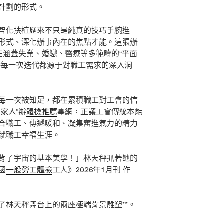
計劃的形式。
智化扶植歷來不只是純真的技巧手腕進
形式、深化辦事內在的焦點才能。這張辦
在涵蓋失業、婚戀、醫療等多範疇的“平面
，每一次迭代都源于對職工需求的深入洞
每一次被知足，都在累積職工對工會的信
家人”辦
體檢推薦
事網，正讓工會傳統本能
合職工、傳遞暖和、凝集奮進氣力的精力
就職工幸福生涯。
背了宇宙的基本美學！」林天秤抓著她的
國
一般勞工體檢
工人》2026年1月刊 作
了林天秤舞台上的兩座極端背景雕塑**。