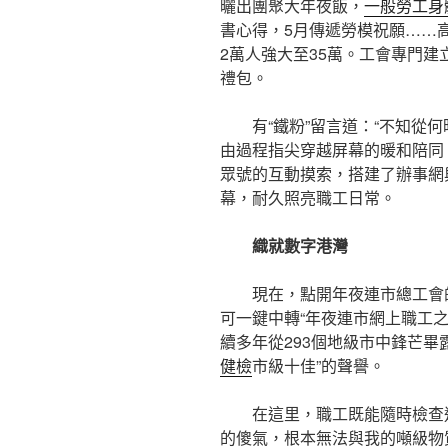
曬出團聚大年夜飯，
一般勞工身
書心得，5月傳遞勞模祝願……
2萬人強大至35萬。工會專門建
禮包。
有“鐵粉”留言道：“不知從
由過程指尖穿越屏幕的暖和陪同
眾號的互動摸索，搭建了辦事網
幕，耐久照亮職工日常。
織就數字港灣
現在，點開年夜連市總工會
可一鍵中轉“年夜連市網上職工之
續多年從293個地級市中鋒芒畢露，
健檢
市級十佳”的聲譽。
在這里，職工既能隨時檢查
的傻氣，根本無法與我的噸級物