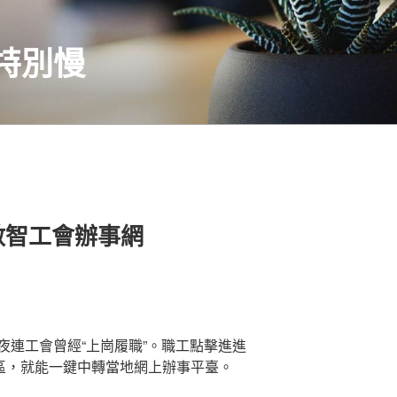
特別慢
數智工會辦事網
夜連工會曾經“上崗履職”。職工點擊進進
專區，就能一鍵中轉當地網上辦事平臺。