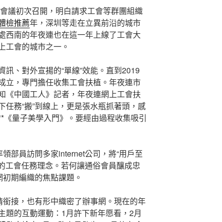
任務會議初次召開，明白請求工會等群團組織
體檢推薦
年，深圳等走在立異前沿的城市
處西南的年夜連也在這一年上線了工會大
上工會的城市之一。
訊、對外宣揚的“單線”效能。直到2019
成立，專門擔任收集工會扶植。年夜連市
知《中國工人》記者，年夜連網上工會扶
下任務“搬”到線上，更是張水瓶抓著頭，感
**《量子美學入門》。要經由過程收集吸引
領部員訪問多家internet公司，將“用戶至
”的工會任務理念。若何讓通俗會員釀成忠
網初期編織的焦點課題。
感情銜接，也有形中織密了辦事網。現在的年
主題的互動運動：1月許下新年愿看，2月