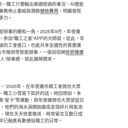
例，職工只需輸出基礎經過的事況，AI便能
事務停止重組與潤飾
健檢費用
，明顯晉陞
爭力。
辦事的暖和一角。2025年9月，年夜連
參加“職工之家”APP的大師庭。從此，年
級的工會進口，也能共享全國性的普惠運
法令徵詢等智能辦事，一張加倍綿
巡迴健康
家人”辦事網，就此展睜開來。
。”2025年，在年夜連市總工會微信大眾
，職工小雪寫下如許的話。她回想說，本
集“星卡”等運動，與年夜連微信大眾號這位
了，他們的海水淚開始變成金箔碎片與氣泡
習，現在天天檢查推送、時常留言互動已成
早已融進有數通俗職工的日常。