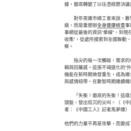
據，徹底轉變了以往憑經歷決議
對年夜連市總工會來說，數
級，而是重塑辦
全身健康檢查
事
事網從最後的資訊“單線”，到現
收集”，從處所摸索到全國聯動
察。
指尖的每一次觸碰，需求的
賴與回屬感。這張不竭退化的“外
機能在新時期煥發重生，成為連
與感情紐帶，在數智時期連續織
「失衡！徹底的失衡！這違
頭髮，發出低沉的尖叫。（《中
者：《中國工人》記者馬夢婕）
他們的力量不再是攻擊，而變成