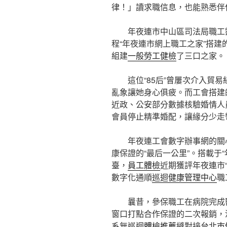
律！」讀求職信息，也能熟悉伴
年夜連市中山區司法局職工
程“年夜連市網上職工之家”搭建
組建
一般勞工健檢
了三口之家。
這位“85后”曾屢次介入貿
亂象讓她身心俱疲。而工會搭建
近政、公安部分數據核驗婚情人
會員停止精準婚配，讓緣分少走
年夜連工會數字辦事網的關
康保證的“最后一公里”。搭載于“
臺，
員工體檢
近期獲評年夜連市
數字化通順
巡迴健康管理中心
職
曩昔，參保職工在病院完成
窗口打點合作保證的二次報銷，
系無
巡迴體檢推薦
縫對接
台北巿