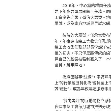
2015年，中心黨的群團
要下年夜力量展開網上任務。同
工會率先守舊了微信大眾號。地
眾號，成為南方地域最早試水網
彼時的大眾號，僅承當發布資
年，年夜連市總工會收集任務部
總工會收集任務部部長李詩洋告
植的初志，不只僅是將傳統的線
覺自己的腦袋被強制塞入了一本
會員，筑牢陣地。
為織密辦事“絲線”，李詩洋率
上”的行業經歷轉化為“會員至上
誠“鐵粉”，成為年夜連這張辦事
“雙向奔赴”的互動能樹立
夜連市總工會每月城市推送分歧