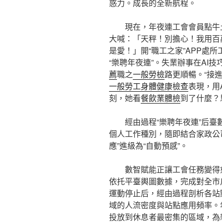
惑力。成長的全新航程。
現在，年夜連工會會員點牛
大喊：「天秤！別擔心！我用百
是愛！」開“職工之家”APP處
“樂聘年夜連”。失業辦事在AI
薦
職之
一般勞檢
路更順暢。“接
一般勞工身體健康檢查
表現，用
刻，她看
餐飲業體檢
到了什麼？
經由過程“樂聘年夜連”后
個人工作種別，隨即結合家政公
應”進級為“自動預感”。
數智賦能正讓工會任務變得
依托平臺輿圖數據，完成對全市
運動停止后，經由過程剖析各站
域的人流密度與站點應用頻率。
投放到休息者最密集的區域，為