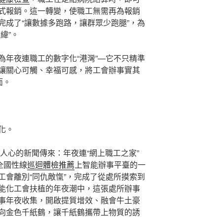
式報銷。這一轉變，使職工無需再為報銷
完成了“讓數據多跑路，讓群眾少跑腿”，為
緯”。
為年夜連職工的數字化“港灣”—它不只精準
讓關心可觸、幸福可感，將工會辦事實其
面。
化。
奮人心的新聞傳來：年夜連“網上職工之家”
全國性線
巡迴體檢推薦
上智能辦事平臺的一
工會離別“同仇敵愾”，完成了從處所摸索到
能化工會扶植的年夜潮中，這張處所辦事
事年夜收集，開啟提質增效、融會牛土豪
向金色千紙鶴，讓千紙鶴攜帶上物質的誘