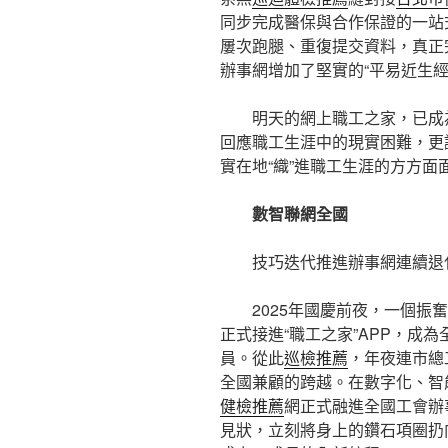
同步完成醫保與合作保證的一站
屢次跑腿、重復提交資料，真正
辦事網增加了堅實的“平易近生經
明天的網上職工之家，已成
回應職工生涯中的現實困難，更
實在地“織”進職工生涯的方方面
數智聯網全國
技巧迭代推進辦事網連續退
2025年國慶前夜，一個振
正式接進“職工之家”APP，成為
員。從此
巡檢推薦
，年夜連市總
全國兼顧的跨越。在數字化、智
健檢推薦
網正式融進全國工會辦
見狀，立刻將身上的鑽石項圈扔