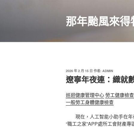
跳
至
那年颱風來得
主
要
內
容
發
2026 年 2 月 15 日
作者:
ADMIN
佈
遼寧年夜連：織就
於
巡迴健康管理中心
勞工健康檢查
一般勞工身體健康檢查
現在，人工智能小助手在年
“職工之家”APP處所工會財產