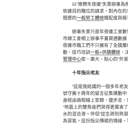
以“樂聘年夜連”失業辦事為
依據目的職位的請求，對內在的
簡歷的
一般勞工體檢
婚配度與競
辦事失業只是年夜連工會數智
市總工會網上辦事平臺買通數據，
夜連市職工們不只擁有了全國層
動、技巧培訓
一般+供膳體檢
、
管理中心
密、廣大、貼心的“外
十年指尖老友
“這是我結識的一個多年老友
號守舊十周年的留言征集運動中
身經由過程線上答題、健步走、
“地面上的雙魚座們哭得更厲害
水的混合液。伴侶”從生疏到熟
為習氣。這份指尖傳遞的情緣，