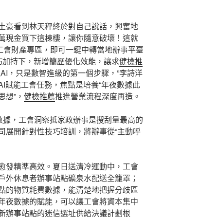
土豪看到林天秤終於對自己說話，興奮地
萬現金買下這棟樓，讓你隨意破壞！這就
所工會財產專區，即可一鍵中轉當地辦事平臺
技巧加持下，新增簡歷優化效能，讓求
健檢推
進AI，只是數智進級的第一個步驟，”李詩洋
AI賦能工會任務，焦點是培養“年夜數據此
思想”，
健檢推薦
推進營業流程深度再造。
臺數據，工會洞察抵家政辦事是搜刮量最高的
司展開針對性技巧培訓，將辦事從“主動呼
愈發精準高效。夏日送清冷運動中，工會
戶外休息者辦事站點礦泉水配送全籠罩；
點的物質耗費數據，能清楚地把握分歧區
年夜數據的賦能，可以讓工會將資本集中
新辦事站點的迷信選址供給決議計劃根