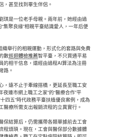
侶，甚至找到畢生伴侶。
劉琪是一位老手母親。兩年前，她經由過
的“集聚良緣”相親平臺結識愛人，一年后便
易組織舉行的相親運動，形式化的套路與免費
的數
巡迴體檢推薦
智平臺，不只買通平易
員的相干信息，還經由過程AI算法為注冊
彎路。
心，遠不止于牽線搭橋，更延長至職工安
年夜連市網上職工之家”的“醫療合作”平
“十四五”時代政務平臺扶植優良案例，成為
工醫療所需支出報銷流程的立異實行。
醫保結算后，仍需攜帶各類單據前去工會
流程煩瑣。現在，工會與醫保部分數據體
健康檢查
，職工在定點病院結算時，即可