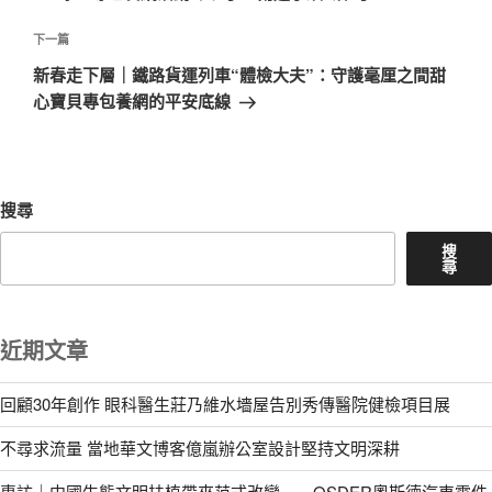
導
篇
覽
文
下
下一篇
章
一
新春走下層｜鐵路貨運列車“體檢大夫”：守護毫厘之間甜
篇
心寶貝專包養網的平安底線
文
章
搜尋
搜
尋
近期文章
回顧30年創作 眼科醫生莊乃維水墻屋告別秀傳醫院健檢項目展
不尋求流量 當地華文博客億嵐辦公室設計堅持文明深耕
專訪｜中國生態文明扶植帶來范式改變——OSDER奧斯德汽車零件