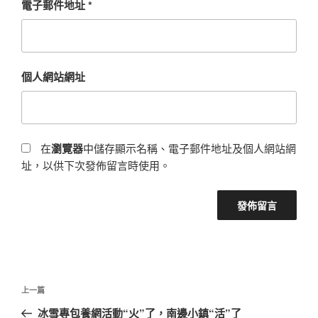
電子郵件地址
*
個人網站網址
在
瀏覽器
中儲存顯示名稱、電子郵件地址及個人網站網
址，以供下次發佈留言時使用。
文
上
上一篇
章
一
冰雪專包養網活動“火”了，南邊小鎮“活”了