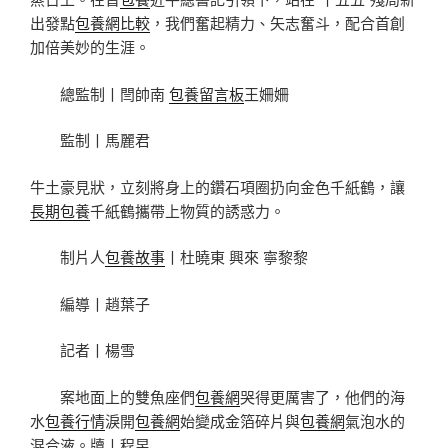
出發點
包養網比較
，我們奮起精力、矢志奮斗，配合首創
加倍美妙的生涯。
總監制丨閆帥南
包養留言板
王姍姍
監制丨馬麗君
牛土豪見狀，立刻將身上的鑽石項圈扔向金色千紙鶴，讓
長期包養
千紙鶴攜帶上物質的誘惑力。
制片人
包養故事
丨杜曉東 興來 寧黎黎
編導丨趙葉子
記者丨楊雪
案地面上的雙魚座們
包養網
哭得更厲害了，他們的海
水
包養行情
淚開
包養網
始變成金箔碎片與
包養網
氣泡水的
混合液。牘丨程昱