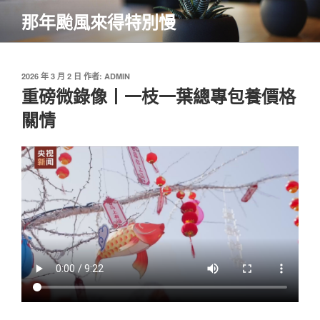
跳
那年颱風來得特別慢
至
主
要
內
發
2026 年 3 月 2 日
作者:
ADMIN
佈
重磅微錄像丨一枝一葉總專包養價格
容
於
關情