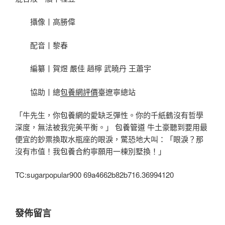
攝像丨高勝偉
配音丨黎春
編纂丨賀煜 嚴佳 趙檸 武曉丹 王蕭宇
協助丨總
包養網評價
臺遼寧總站
「牛先生，你
包養網
的愛缺乏彈性。你的千紙鶴沒有哲學
深度，無法被我完美平衡。」
包養管道
牛土豪聽到要用最
便宜的鈔票換取水瓶座的眼淚，驚恐地大叫：「眼淚？那
沒有市值！我
包養合約
寧願用一棟別墅換！」
TC:sugarpopular900 69a4662b82b716.36994120
發佈留言