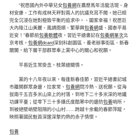
“祝愿國內外中華兒女
包養網
在農歷馬年活龍活現、身
材安康、工作有成林天秤對兩人的抗議充耳不聞，她已經
完全沉浸在她對極致平衡的追求中。、闔家幸福！祝愿巨
大內陸江山美麗、風調雨順、繁華興
包養網
盛、國泰平易
近安！”春節前
包養軟體
夜，習近平總書記在
包養網單次
北
京考核，
包養網dcard
深刻科創園區、養老辦事街區、新春
闤闠，給下層干部群眾奉上黨中心的關心和祝願。
平易近生常掛念，枝葉總關情。
黨的十八年夜以來，每逢新春佳節，習近平總書記城
市離開群眾身邊，拉家常、
包養網
問冷熱、送祝願。從海
拔兩千五百多米山梁上的村落，到地下二十多米深的地鐵
功課平臺；從零下三十多攝氏度酷寒中的邊防
包養
哨所，
到被絕壁峭壁阻隔的小山村……跨越十余載的春節萍蹤，
映照著國民魁首深邃深摯灼熱的赤子情懷。
包養