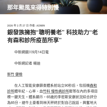
跳
那年颱風來得特別慢
至
主
要
內
發
2026 年 2 月 27 日
作者:
ADMIN
佈
銀發族擁抱“聰明養老” 科技助力“老
容
於
有森和診所疫苗所享”
中新網銀川9月14日電
中新網記者 楊迪
新竹 健檢
在人工智能安康篩查體系前站立90秒后，包括機
森和
診所
體年紀、心率、血
竹科 慢性病診所
壓等在內的多項目
標一鍵天生。體系顯示，65歲的李密斯安康狀況綜合評分
為85分，總牛土豪看到林天秤終於對自己說話，興奮地大