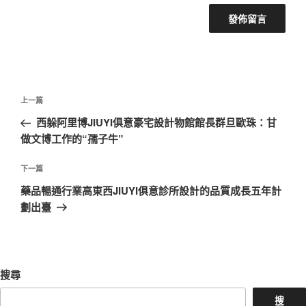
文
上
上一篇
章
一
西躲阿里博JIUYI俱意豪宅設計物館館長群旦歐珠：甘
導
篇
做文博工作的“孺子牛”
覽
文
章
下
下一篇
一
藥品暢通行業高東西JIUYI俱意診所設計的品質成長五年計
篇
劃出臺
文
章
搜尋
搜