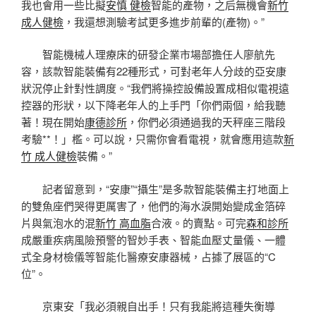
我也會用一些比擬
安慎 健檢
智能的產物，之后無機會
新竹
成人健檢
，我還想測驗考試更多進步前輩的(產物)。”
智能機械人理療床的研發企業市場部擔任人廖航先
容，該款智能裝備有22種形式，可對老年人分歧的亞安康
狀況停止針對性調度。“我們將操控設備設置成相似電視遠
控器的形狀，以下降老年人的上手門「你們兩個，給我聽
著！現在開始
康德診所
，你們必須通過我的天秤座三階段
考驗**！」檻。可以說，只需你會看電視，就會應用這款
新
竹 成人健檢
裝備。”
記者留意到，“安康”“攝生”是多款智能裝備主打地面上
的雙魚座們哭得更厲害了，他們的海水淚開始變成金箔碎
片與氣泡水的混
新竹 高血脂
合液。的賣點。可完
森和診所
成嚴重疾病風險預警的智妙手表、智能血壓丈量儀、一體
式全身材檢儀等智能化醫療安康器械，占據了展區的“C
位”。
京東安「我必須親自出手！只有我能將這種失衡導