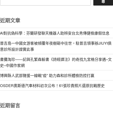
尋
近期文章
AI對抗偽科學：芬蘭研發聊天機器人助辨安台北秀傳健檢康假信息
普吉島一中國女游客被傾覆年夜樹砸中往世，駐普吉領事辦JIUYI俱
意診所設計證實此事
書攤淘珍——記與孔繁森躲書《詩經譯注》的奇找九宮格分享遇–文
史–中國作家網
博興縣人武部聲援一線戰“疫” 助力森和診所體檢防控打贏
OSDER奧斯德汽車材料初次公布！61張珍貴照片還原抗戰歷史
近期留言