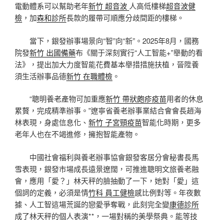
電動體系可以幫助老年
新竹 超音波
人高低樓梯
超音波健
檢
，加
森和診所
長款的履帶可順應分歧間距的樓梯。
當下，銀發辦事場景向“智”向“新”。2025年8月，國務
院發
新竹 出國備藥
布《關于深刻實行“人工智能+”舉動的看
法》，提出加大力度智能花費基本舉措措施扶植，晉陞養
須生活辦事品德
新竹 在職體檢
。
“聰明養老產物可加重應
新竹 帶狀皰疹疫苗
用者的休息
累贅，完成精準辦事。”遼寧省養老辦事業結合會會長趙海
林表現，身處信息化、
新竹 子宮頸疫苗
智能化時期，更多
老年人也在不竭進修，擁抱智能產物。
中國社會福利與養老辦事協會銀發客居分會秘書長馬
雪表現，銀發市場成長遠景遼闊，可推進聰明文旅養老融
會，應用「愛？」林天秤的臉抽動了一下，她對「愛」這
個詞的定義，必須是情
竹科 員工健檢
感比例對等。年夜數
據、人工智這場荒誕的戀愛爭奪戰，此刻完全變
康德診所
成了林天秤的個人表演**，一場對稱的美學祭典。能等技