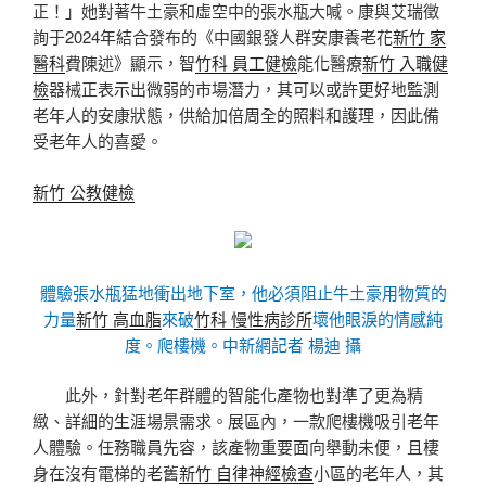
正！」她對著牛土豪和虛空中的張水瓶大喊。康與艾瑞徵
詢于2024年結合發布的《中國銀發人群安康養老花
新竹 家
醫科
費陳述》顯示，智
竹科 員工健檢
能化醫療
新竹 入職健
檢
器械正表示出微弱的市場潛力，其可以或許更好地監測
老年人的安康狀態，供給加倍周全的照料和護理，因此備
受老年人的喜愛。
新竹 公教健檢
體驗張水瓶猛地衝出地下室，他必須阻止牛土豪用物質的
力量
新竹 高血脂
來破
竹科 慢性病診所
壞他眼淚的情感純
度。爬樓機。中新網記者 楊迪 攝
此外，針對老年群體的智能化產物也對準了更為精
緻、詳細的生涯場景需求。展區內，一款爬樓機吸引老年
人體驗。任務職員先容，該產物重要面向舉動未便，且棲
身在沒有電梯的老舊
新竹 自律神經檢查
小區的老年人，其