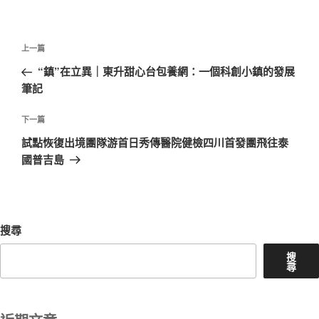
文
上
上一篇
章
一
“鎮”在立異｜東升甜心台包養網：一個科創小鎮的發展
導
篇
筆記
覽
文
章
下
下一篇
一
試點恢復出境團隊游首日秀傳醫院健檢四川首發團飛往泰
篇
國普吉島
文
章
搜尋
搜
尋