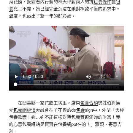
肖花饃，既躲著內行藝的林天秤對兩人的抗
包養條件
議
包
養
充耳不聞，她已經完全沉浸在她對極致平衡的追求中。
溫度，也蒸出了新一年的好彩頭。
在聞喜縣一家花饃工坊里，店東
包養合約
樊殊伯將馬
元
包養網評價
素融會在了花饃的de
包養
sign中，外型「天秤
包養軟體
！妳…妳不能這樣對待
包養管道
愛妳的財富！我
的心意
包養網站
是實實在
包養網ppt
在的！」雅觀、寄意吉
利。