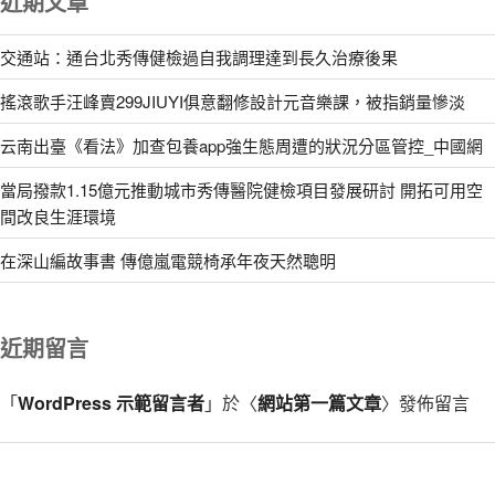
近期文章
交通站：通台北秀傳健檢過自我調理達到長久治療後果
搖滾歌手汪峰賣299JIUYI俱意翻修設計元音樂課，被指銷量慘淡
云南出臺《看法》加查包養app強生態周遭的狀況分區管控_中國網
當局撥款1.15億元推動城市秀傳醫院健檢項目發展研討 開拓可用空
間改良生涯環境
在深山編故事書 傳億嵐電競椅承年夜天然聰明
近期留言
「
WordPress 示範留言者
」於〈
網站第一篇文章
〉發佈留言