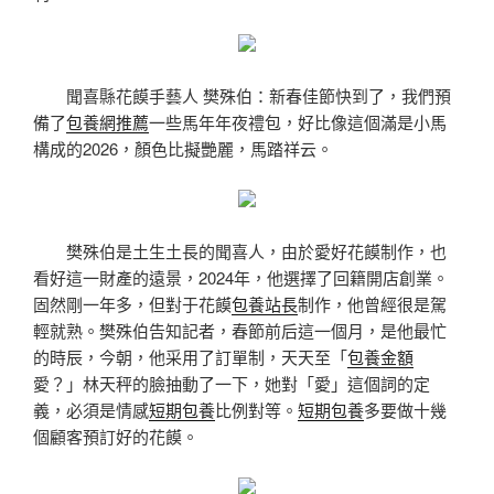
聞喜縣花饃手藝人 樊殊伯：新春佳節快到了，我們預
備了
包養網推薦
一些馬年年夜禮包，好比像這個滿是小馬
構成的2026，顏色比擬艷麗，馬踏祥云。
樊殊伯是土生土長的聞喜人，由於愛好花饃制作，也
看好這一財產的遠景，2024年，他選擇了回籍開店創業。
固然剛一年多，但對于花饃
包養站長
制作，他曾經很是駕
輕就熟。樊殊伯告知記者，春節前后這一個月，是他最忙
的時辰，今朝，他采用了訂單制，天天至「
包養金額
愛？」林天秤的臉抽動了一下，她對「愛」這個詞的定
義，必須是情感
短期包養
比例對等。
短期包養
多要做十幾
個顧客預訂好的花饃。