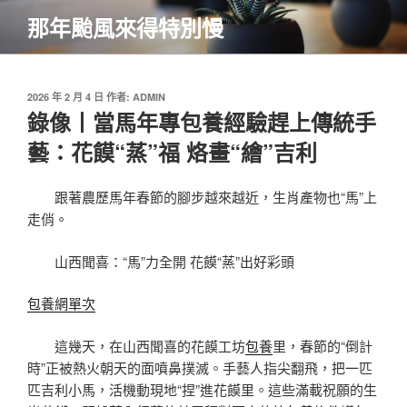
跳
那年颱風來得特別慢
至
主
要
內
發
2026 年 2 月 4 日
作者:
ADMIN
佈
錄像丨當馬年專包養經驗趕上傳統手
容
於
藝：花饃“蒸”福 烙畫“繪”吉利
跟著農歷馬年春節的腳步越來越近，生肖產物也“馬”上
走俏。
山西聞喜：“馬”力全開 花饃“蒸”出好彩頭
包養網單次
這幾天，在山西聞喜的花饃工坊
包養
里，春節的“倒計
時”正被熱火朝天的面噴鼻撲滅。手藝人指尖翻飛，把一匹
匹吉利小馬，活機動現地“捏”進花饃里。這些滿載祝願的生