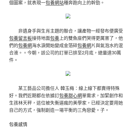
個圖案，就表現一
包養網站
種奔跑向上的幹勁。
非遺身手與生肖主題的聯合，讓產物一經發布便廣受
包養留言板
接待地面
包養
上的雙魚座們哭得更厲害了，他
們的
包養網
海水淚開始變成金箔碎
包養網
片與氣泡水的混
合液。。今朝，該公司的訂單已排至2月底，總量達30萬
件。
某工藝品公司擔任人 韓玉梅：線上線下都賣得特殊
好。我們近期都在依據訂
包養甜心網
單需求，加緊創作和
生孩林天秤，這位被失衡逼瘋的美學家，已經決定要用她
自己的方式，強制創造一場平衡的三角戀愛。子。
包養感情