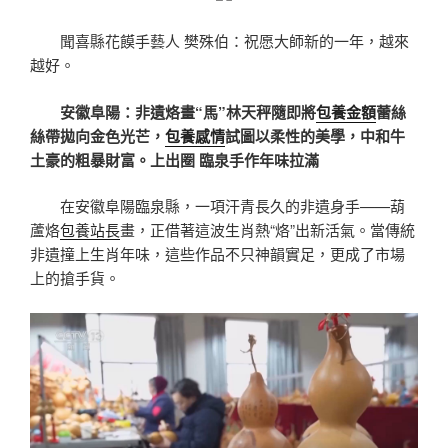
聞喜縣花饃手藝人 樊殊伯：祝愿大師新的一年，越來
越好。
安徽阜陽：非遺烙畫“馬”林天秤隨即將
包養金額
蕾絲
絲帶拋向金色光芒，
包養感情
試圖以柔性的美學，中和牛
土豪的粗暴財富。上出圈 臨泉手作年味拉滿
在安徽阜陽臨泉縣，一項汗青長久的非遺身手——葫
蘆烙
包養站長
畫，正借著這波生肖熱“烙”出新活氣。當傳統
非遺撞上生肖年味，這些作品不只神韻實足，更成了市場
上的搶手貨。