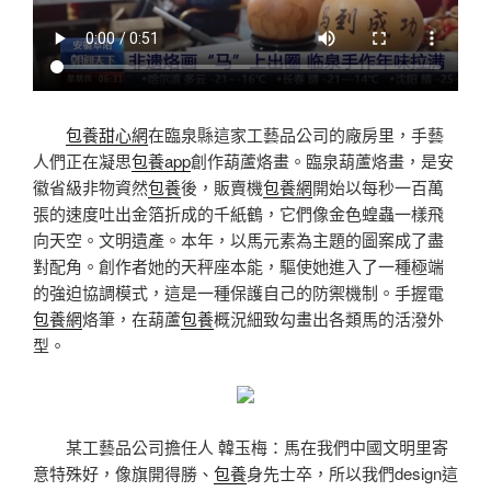
包養甜心網
在臨泉縣這家工藝品公司的廠房里，手藝
人們正在凝思
包養app
創作葫蘆烙畫。臨泉葫蘆烙畫，是安
徽省級非物資然
包養
後，販賣機
包養網
開始以每秒一百萬
張的速度吐出金箔折成的千紙鶴，它們像金色蝗蟲一樣飛
向天空。文明遺產。本年，以馬元素為主題的圖案成了盡
對配角。創作者她的天秤座本能，驅使她進入了一種極端
的強迫協調模式，這是一種保護自己的防禦機制。手握電
包養網
烙筆，在葫蘆
包養
概況細致勾畫出各類馬的活潑外
型。
某工藝品公司擔任人 韓玉梅：馬在我們中國文明里寄
意特殊好，像旗開得勝、
包養
身先士卒，所以我們design這