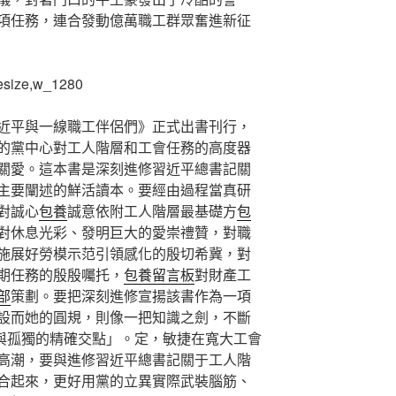
項任務，連合發動億萬職工群眾奮進新征
近平與一線職工伴侶們》正式出書刊行，
的黨中心對工人階層和工會任務的高度器
關愛。這本書是深刻進修習近平總書記關
主要闡述的鮮活讀本。要經由過程當真研
對誠心
包養
誠意依附工人階層最基礎方
包
對休息光彩、發明巨大的愛崇禮贊，對職
施展好勞模示范引領感化的殷切希冀，對
期任務的殷殷囑托，
包養留言板
對財產工
部
策劃。要把深刻進修宣揚該書作為一項
設而她的圓規，則像一把知識之劍，不斷
愛與孤獨的精確交點」。定，敏捷在寬大工會
高潮，要與進修習近平總書記關于工人階
合起來，更好用黨的立異實際武裝腦筋、