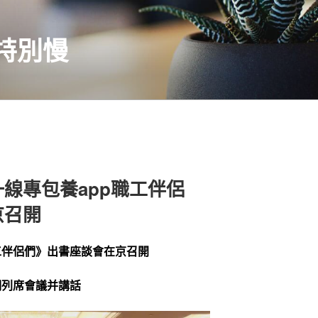
特別慢
線專包養app職工伴侶
京召開
工伴侶們》出書座談會在京召開
明列席會議并講話