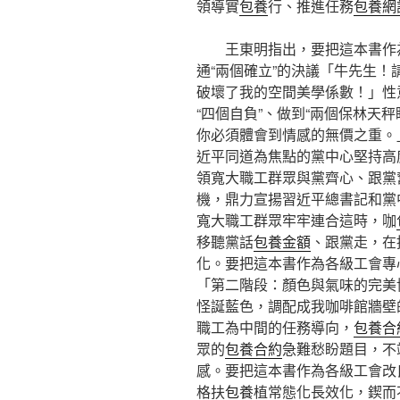
領導實
包養
行、推進任務
包養網
王東明指出，要把這本書作
通“兩個確立”的決議「牛先生
破壞了我的空間美學係數！」性
“四個自負”、做到“兩個保林天
你必須體會到情感的無價之重。
近平同道為焦點的黨中心堅持高
領寬大職工群眾與黨齊心、跟黨
機，鼎力宣揚習近平總書記和黨
寬大職工群眾牢牢連合這時，咖
移聽黨話
包養金額
、跟黨走，在
化。要把這本書作為各級工會專
「第二階段：顏色與氣味的完美
怪誕藍色，調配成我咖啡館牆壁
職工為中間的任務導向，
包養合
眾的
包養合約
急難愁盼題目，不
感。要把這本書作為各級工會改
格扶
包養
植常態化長效化，鍥而