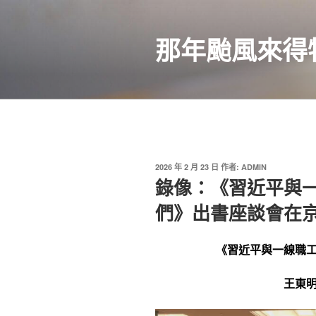
跳
至
那年颱風來得
主
要
內
容
發
2026 年 2 月 23 日
作者:
ADMIN
佈
錄像：《習近平與一
於
們》出書座談會在
《習近平與一線職
王東