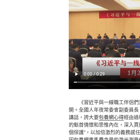
《習近平與一線職工伴侶們
開。全國人年夜常委會副委員長
講話，誇大要
包養網心得
經由過
的魁首情懷和思惟內在，深入貫通
個保護”，以加倍激烈的義務感
因
包養網車馬費
含量的激光測量