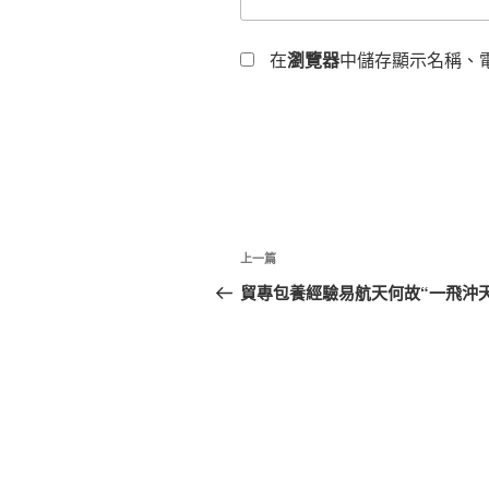
在
瀏覽器
中儲存顯示名稱、
文
上
上一篇
章
一
貿專包養經驗易航天何故“一飛沖天
篇
導
文
覽
章