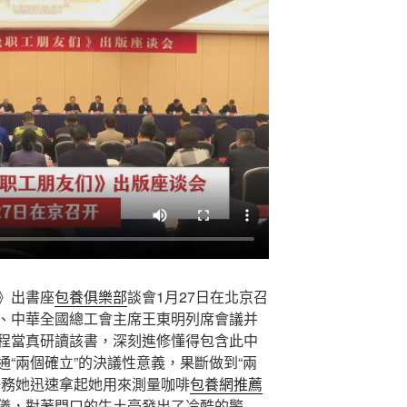
》出書座
包養俱樂部
談會1月27日在北京召
、中華全國總工會主席王東明列席會議并
程當真研讀該書，深刻進修懂得包含此中
“兩個確立”的決議性意義，果斷做到“兩
任務她迅速拿起她用來測量咖啡
包養網推薦
儀，對著門口的牛土豪發出了冷酷的警