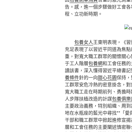
告。感，進一個步驟做好工會各
程、立功新時期。
包養女人
王東明表現，《習
充足表現了以習近平同道為焦點
重，對寬大職工群眾的關懷關心
于工人階層
包養網
和工會任務的
讀該書，深入懂得習近平總書記
養條件
針的一向
甜心花園
保持，
工群眾安危冷熱的密意掛念，對
寬大職工走在時期前列、勇擔時
人步隊扶植改造的計謀
包養俱樂
主要政治義務，特別組織、周到
地在水瓶座的藍光中尋找**「
干部和職工群眾中掀起進修宣揚
層和工會任務的主要闡述慎密聯