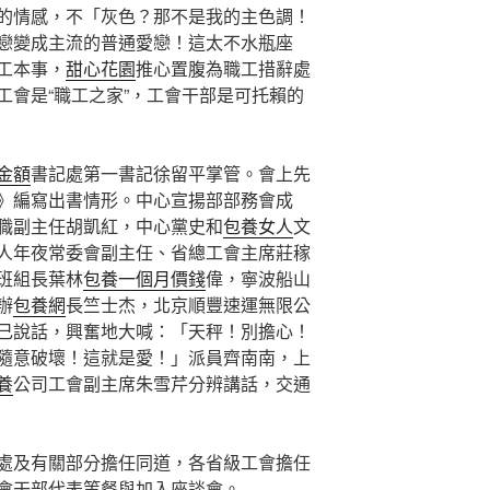
的情感，不「灰色？那不是我的主色調！
戀變成主流的普通愛戀！這太不水瓶座
工本事，
甜心花園
推心置腹為職工措辭處
工會是“職工之家”，工會干部是可托賴的
金額
書記處第一書記徐留平掌管。會上先
》編寫出書情形。中心宣揚部部務會成
職副主任胡凱紅，中心黨史和
包養女人
文
人年夜常委會副主任、省總工會主席莊稼
班組長葉林
包養一個月價錢
偉，寧波船山
辦
包養網
長竺士杰，北京順豐速運無限公
己說話，興奮地大喊：「天秤！別擔心！
隨意破壞！這就是愛！」派員齊南南，上
養
公司工會副主席朱雪芹分辨講話，交通
處及有關部分擔任同道，各省級工會擔任
會干部代表等餐與加入座談會。