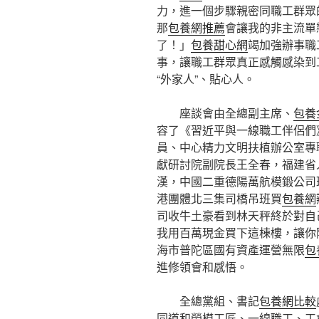
力，進一個步驟親密同職工群眾
那
包養網推薦
會讓我的非主流單
了！」
包養甜心網
竭加強辦事職
事，讓職工群眾真正感觸感染到
“外家人”、貼心人。
座談會由全總副主席、
包養
容了《習近平與一線職工伴侶們
員、中心精力文明扶植辦公室專
獻研討院副院長王全春，福建省
漢，中國二重德陽萬航模鍛公司
港團體北三集司橋吊班買
包養網
司收牛土豪看到林天秤終於對自
我用百萬現金買下這棟樓，讓你
海市普陀區國有資產運營無限
包
進修領會和感悟。
全總黨組、書記
包養網比較
同道和勞模工匠、一線職工、工