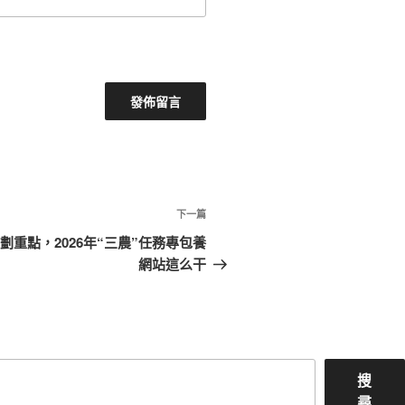
下
下一篇
一
重點，2026年“三農”任務專包養
篇
網站這么干
文
章
搜
尋