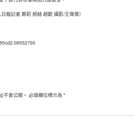
日報記者 鄭莉 郝赫 趙歡 攝影/王偉偉）
185cd2.08552790
址不會公開。
必填欄位標示為
*